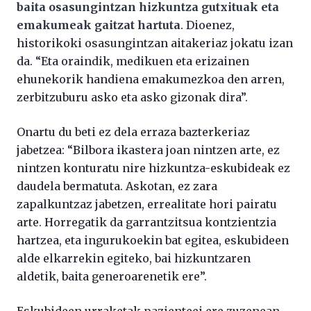
baita osasungintzan hizkuntza gutxituak eta
emakumeak gaitzat hartuta
. Dioenez,
historikoki osasungintzan aitakeriaz jokatu izan
da. “Eta oraindik, medikuen eta erizainen
ehunekorik handiena emakumezkoa den arren,
zerbitzuburu asko eta asko gizonak dira”.
Onartu du beti ez dela erraza bazterkeriaz
jabetzea: “Bilbora ikastera joan nintzen arte, ez
nintzen konturatu nire hizkuntza-eskubideak ez
daudela bermatuta. Askotan, ez zara
zapalkuntzaz jabetzen, errealitate hori pairatu
arte. Horregatik da garrantzitsua kontzientzia
hartzea, eta ingurukoekin bat egitea, eskubideen
alde elkarrekin egiteko, bai hizkuntzaren
aldetik, baita generoarenetik ere”.