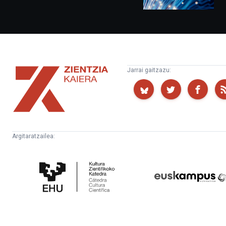
Zientzia
Jarrai gaitzazu:
Kaiera
Argitaratzailea:
Kultura
Euskampus
Zientifikoko
Fundazioa
Katedra