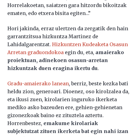
Horrelakoetan, saiatzen gara hitzordu bikoitzak
ematen, edo etxera bisita egiten…”
Hori jakinda, erraz ulertzen da zergatik den hain
garrantzitsua hizkuntza Martinez de
Lahidalgarentzat.
Hizkuntzen Kudeaketa Osasun
Arretan graduondokoa
egin du, eta,
amaierako
proiektuan, adinekoen osasun-arretan
hizkuntzak duen eragina ikertu du
.
Gradu-amaierako lanean
, berriz, beste kezka bati
heldu zion, generoari. Dioenez, oso kirolzalea da,
eta ikusi zuen, kirolarien inguruko ikerketa
mediko asko bazeuden ere, gehien-gehienetan
gizonezkoak baino ez zituztela aztertu.
Horrenbestez,
emakume kirolariak
subjektutzat zituen ikerketa bat egin nahi izan