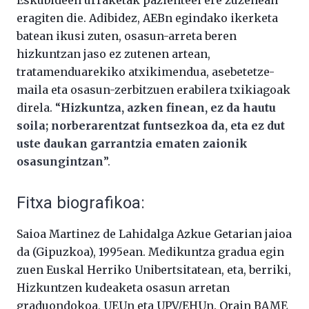
Eskubideen urraketak pazienteei ere zuzenean
eragiten die. Adibidez, AEBn egindako ikerketa
batean ikusi zuten, osasun-arreta beren
hizkuntzan jaso ez zutenen artean,
tratamenduarekiko atxikimendua, asebetetze-
maila eta osasun-zerbitzuen erabilera txikiagoak
direla. “
Hizkuntza, azken finean, ez da hautu
soila; norberarentzat funtsezkoa da, eta ez dut
uste daukan garrantzia ematen zaionik
osasungintzan
”.
Fitxa biografikoa:
Saioa Martinez de Lahidalga Azkue Getarian jaioa
da (Gipuzkoa), 1995ean. Medikuntza gradua egin
zuen Euskal Herriko Unibertsitatean, eta, berriki,
Hizkuntzen kudeaketa osasun arretan
graduondokoa, UEUn eta UPV/EHUn. Orain BAME