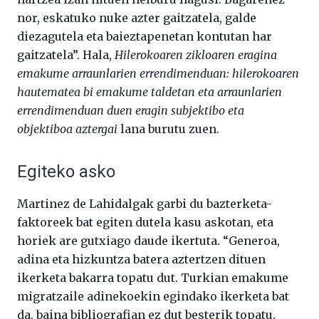
nor, eskatuko nuke azter gaitzatela, galde
diezagutela eta baieztapenetan kontutan har
gaitzatela”. Hala,
Hilerokoaren zikloaren eragina
emakume arraunlarien errendimenduan: hilerokoaren
hautematea bi emakume taldetan eta arraunlarien
errendimenduan duen eragin subjektibo eta
objektiboa aztergai
lana burutu zuen.
Egiteko asko
Martinez de Lahidalgak garbi du bazterketa-
faktoreek bat egiten dutela kasu askotan, eta
horiek are gutxiago daude ikertuta. “Generoa,
adina eta hizkuntza batera aztertzen dituen
ikerketa bakarra topatu dut. Turkian emakume
migratzaile adinekoekin egindako ikerketa bat
da, baina bibliografian ez dut besterik topatu.