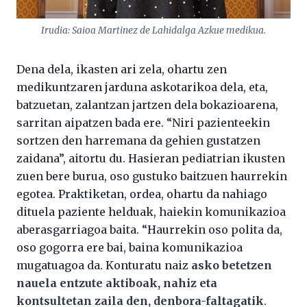
Irudia: Saioa Martinez de Lahidalga Azkue medikua.
Dena dela, ikasten ari zela, ohartu zen
medikuntzaren jarduna askotarikoa dela, eta,
batzuetan, zalantzan jartzen dela bokazioarena,
sarritan aipatzen bada ere. “Niri pazienteekin
sortzen den harremana da gehien gustatzen
zaidana”, aitortu du. Hasieran pediatrian ikusten
zuen bere burua, oso gustuko baitzuen haurrekin
egotea. Praktiketan, ordea, ohartu da nahiago
dituela paziente helduak, haiekin komunikazioa
aberasgarriagoa baita. “Haurrekin oso polita da,
oso gogorra ere bai, baina komunikazioa
mugatuagoa da. Konturatu naiz
asko betetzen
nauela entzute aktiboak, nahiz eta
kontsultetan zaila den, denbora-faltagatik
.