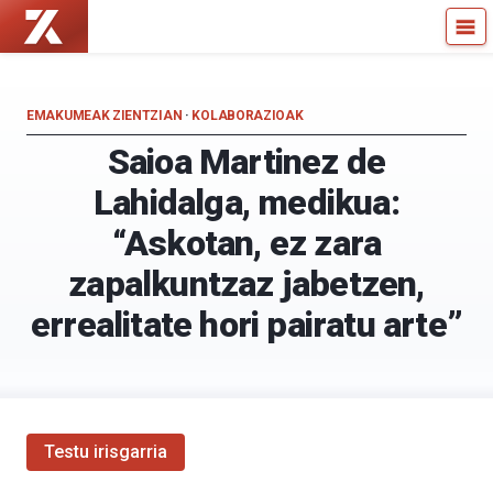
Zientzia
Kultura
Kaiera
Zientifikoko
—
Katedra
Kultura
EMAKUMEAK ZIENTZIAN
·
KOLABORAZIOAK
Zientifikoko
Saioa Martinez de
Katedra
Lahidalga, medikua:
“Askotan, ez zara
zapalkuntzaz jabetzen,
errealitate hori pairatu arte”
Testu irisgarria