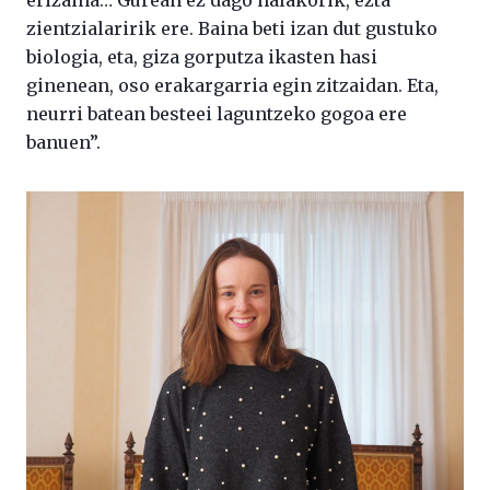
erizaina… Gurean ez dago halakorik, ezta
zientzialaririk ere. Baina beti izan dut gustuko
biologia, eta, giza gorputza ikasten hasi
ginenean, oso erakargarria egin zitzaidan. Eta,
neurri batean besteei laguntzeko gogoa ere
banuen”.