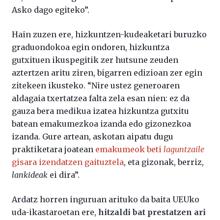
Asko dago egiteko”.
Hain zuzen ere, hizkuntzen-kudeaketari buruzko
graduondokoa egin ondoren, hizkuntza
gutxituen ikuspegitik zer hutsune zeuden
aztertzen aritu ziren, bigarren edizioan zer egin
zitekeen ikusteko. “Nire ustez generoaren
aldagaia txertatzea falta zela esan nien: ez da
gauza bera medikua izatea hizkuntza gutxitu
batean emakumezkoa izanda edo gizonezkoa
izanda. Gure artean, askotan aipatu dugu
praktiketara joatean
emakumeok beti
laguntzaile
gisara izendatzen gaituztela
, eta gizonak, berriz,
lankideak
ei dira”.
Ardatz horren inguruan arituko da baita UEUko
uda-ikastaroetan ere,
hitzaldi bat prestatzen ari