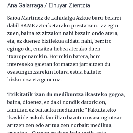
Ana Galarraga / Elhuyar Zientzia
Saioa Martinez de Lahidalga Azkue buru-belarri
dabil BAME azterketarako prestatzen. Iaz egin
zuen, baina ez zitzaion nahi bezain ondo atera,
eta, ez duenez bizilekua aldatu nahi, berriro
egingo du, emaitza hobea aterako duen
itxaropenarekin. Horrekin batera, bere
intereseko gaietan formatzen jarraitzen du,
osasungintzarekin lotura estua baitute:
hizkuntza eta generoa.
Txikitatik izan du medikuntza ikasteko gogoa
,
baina, dioenez, ez daki nondik datorkion,
familian ez baitauka medikurik: “Fakultateko
ikaskide askok familian bazuten osasungintzan
aritzen zen edo aritua zen norbait: medikua,