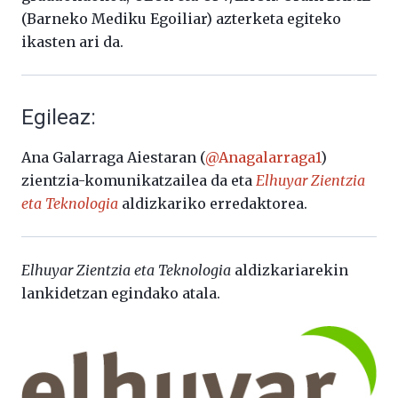
(Barneko Mediku Egoiliar) azterketa egiteko
ikasten ari da.
Egileaz:
Ana Galarraga Aiestaran (
@Anagalarraga1
)
zientzia-komunikatzailea da eta
Elhuyar Zientzia
eta Teknologia
aldizkariko erredaktorea.
Elhuyar Zientzia eta Teknologia
aldizkariarekin
lankidetzan egindako atala.