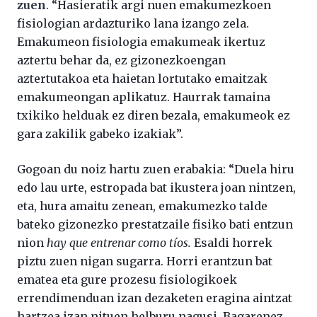
zuen
. “Hasieratik argi nuen emakumezkoen
fisiologian ardazturiko lana izango zela.
Emakumeon fisiologia emakumeak ikertuz
aztertu behar da, ez gizonezkoengan
aztertutakoa eta haietan lortutako emaitzak
emakumeongan aplikatuz. Haurrak tamaina
txikiko helduak ez diren bezala, emakumeok ez
gara zakilik gabeko izakiak”.
Gogoan du noiz hartu zuen erabakia: “Duela hiru
edo lau urte, estropada bat ikustera joan nintzen,
eta, hura amaitu zenean, emakumezko talde
bateko gizonezko prestatzaile fisiko bati entzun
nion
hay que entrenar como tíos.
Esaldi horrek
piztu zuen nigan sugarra. Horri erantzun bat
ematea eta gure prozesu fisiologikoek
errendimenduan izan dezaketen eragina aintzat
hartzea izan nituen helburu nagusi. Bagarenez