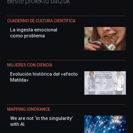
Beste proiektu batzuk
CUADERNO DE CULTURA CIENTÍFICA
La ingesta emocional
como problema
MUJERES CON CIENCIA
Evolución histórica del «efecto
Matilda»
MAPPING IGNORANCE
We are not ‘in the singularity’
with AI.