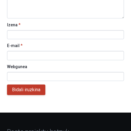
Izena
*
E-mail
*
Webgunea
Bidali iruzkina