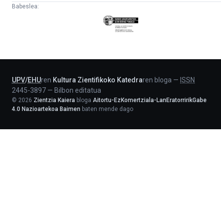
Babeslea:
Eusko
Jaurlaritza
-
Lehendakaritza
UPV
/
EHU
ren
Kultura Zientifikoko Katedra
ren bloga
—
ISSN
2445-3897
—
Bilbon editatua
©
2026
Zientzia Kaiera
bloga
Aitortu-EzKomertziala-LanEratorririkGabe
4.0 Nazioartekoa Baimen
baten mende dago