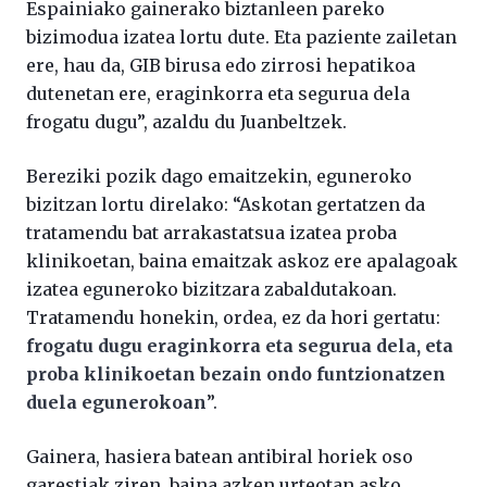
Espainiako gainerako biztanleen pareko
bizimodua izatea lortu dute. Eta paziente zailetan
ere, hau da, GIB birusa edo zirrosi hepatikoa
dutenetan ere, eraginkorra eta segurua dela
frogatu dugu”, azaldu du Juanbeltzek.
Bereziki pozik dago emaitzekin, eguneroko
bizitzan lortu direlako: “Askotan gertatzen da
tratamendu bat arrakastatsua izatea proba
klinikoetan, baina emaitzak askoz ere apalagoak
izatea eguneroko bizitzara zabaldutakoan.
Tratamendu honekin, ordea, ez da hori gertatu:
frogatu dugu eraginkorra eta segurua dela, eta
proba klinikoetan bezain ondo funtzionatzen
duela egunerokoan
”.
Gainera, hasiera batean antibiral horiek oso
garestiak ziren, baina azken urteotan asko