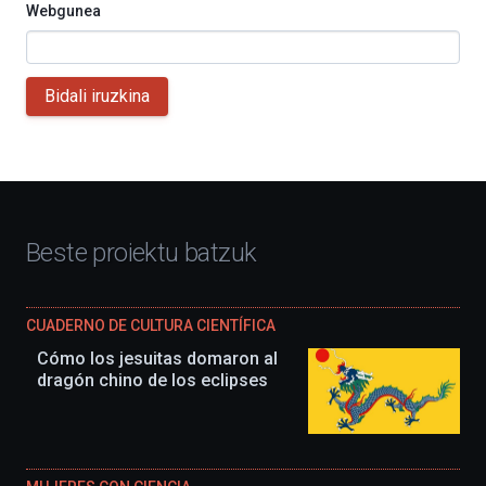
Webgunea
Bidali iruzkina
Beste proiektu batzuk
CUADERNO DE CULTURA CIENTÍFICA
Cómo los jesuitas domaron al
dragón chino de los eclipses