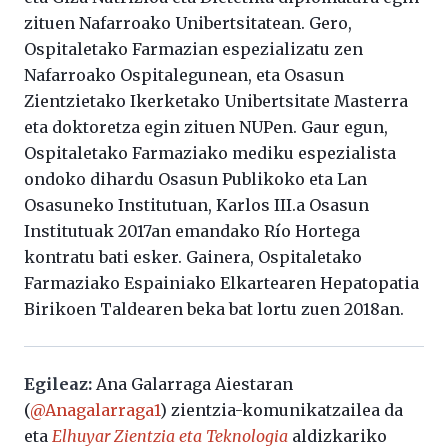
zituen Nafarroako Unibertsitatean. Gero,
Ospitaletako Farmazian espezializatu zen
Nafarroako Ospitalegunean, eta Osasun
Zientzietako Ikerketako Unibertsitate Masterra
eta doktoretza egin zituen NUPen. Gaur egun,
Ospitaletako Farmaziako mediku espezialista
ondoko dihardu Osasun Publikoko eta Lan
Osasuneko Institutuan, Karlos III.a Osasun
Institutuak 2017an emandako Río Hortega
kontratu bati esker. Gainera, Ospitaletako
Farmaziako Espainiako Elkartearen Hepatopatia
Birikoen Taldearen beka bat lortu zuen 2018an.
Egileaz:
Ana Galarraga Aiestaran
(
@Anagalarraga1
) zientzia-komunikatzailea da
eta
Elhuyar Zientzia eta Teknologia
aldizkariko