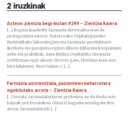
2
iruzkinak
Asteon zientzia begi-bistan #249 – Zientzia Kaiera
[…] Regina Juanbeltz farmazia-ikertzailea izan da
protagonista asteon. Nafarroako Ospitaleguneko
Biokimikako laborategian eta farmazia-produktuen
ikerketa eta garapena egiten dituen Idifarma konpainian
aritu eta praktikak, Ama Birjina Ospitaleko farmazia-
zerbitzuan egin zituen. Horrez gain, Floridan izan zen
hiru hilabetez. Bere tesian, C […]
Farmazia asistentziala, pazienteen beharretara
egokitutako arreta – Zientzia Kaiera
[…] bezala, farmazialariaren profesioa, ez da duela urte
batzuk zen bezalakoa. Oinarri nagusia sendagaia den
arren, farmazialariek […]