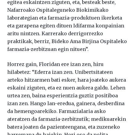
egitea eskaintzen ziguten, eta, besteak beste,
Nafarroako Ospitaleguneko Biokimikako
laborategian eta farmazia-produktuen ikerketa
eta garapena egiten dituen Idifarma konpainian
aritu nintzen. Karrerako derrigorrezko
praktikak, berriz, Bideko Ama Birjina Ospitaleko
farmazia-zerbitzuan egin nituen”.
Horrez gain, Floridan ere izan zen, hiru
hilabetez: “Ederra izan zen. Unibertsitateen
arteko hitzarmen bati esker, hara joateko aukera
eskaini ziguten, eta ez nuen aukera galdu. Lehen
urtea zen, baina esperientzia guztiz positiboa
izan zen. Hango lan-eredua, gainera, desberdina
da hemengoarekiko. Farmazialaria asko
ateratzen da farmazia-zerbitzutik; medikuarekin
batera joaten da pazienteengana, eta zuzeneko
harremana du haiekin. Hori oso da polita.