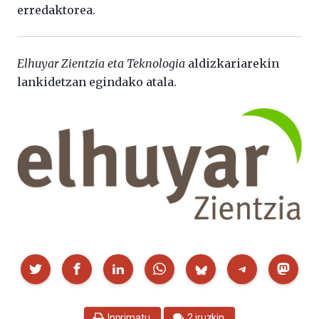
erredaktorea.
Elhuyar Zientzia eta Teknologia
aldizkariarekin
lankidetzan egindako atala.
Partekatu
Inprimatu
2 iruzkin