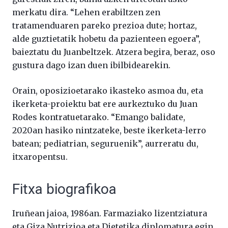
merkatu dira. “Lehen erabiltzen zen
tratamenduaren pareko prezioa dute; hortaz,
alde guztietatik hobetu da pazienteen egoera”,
baieztatu du Juanbeltzek. Atzera begira, beraz, oso
gustura dago izan duen ibilbidearekin.
Orain, oposizioetarako ikasteko asmoa du, eta
ikerketa-proiektu bat ere aurkeztuko du Juan
Rodes kontratuetarako. “Emango balidate,
2020an hasiko nintzateke, beste ikerketa-lerro
batean; pediatrian, seguruenik”, aurreratu du,
itxaropentsu.
Fitxa biografikoa
Iruñean jaioa, 1986an. Farmaziako lizentziatura
eta Giza Nutrizioa eta Dietetika diplomatura egin