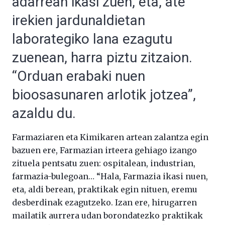
adarrean ikasi zuen, eta, ate
irekien jardunaldietan
laborategiko lana ezagutu
zuenean, harra piztu zitzaion.
“Orduan erabaki nuen
bioosasunaren arlotik jotzea”,
azaldu du.
Farmaziaren eta Kimikaren artean zalantza egin
bazuen ere, Farmazian irteera gehiago izango
zituela pentsatu zuen: ospitalean, industrian,
farmazia-bulegoan… “Hala, Farmazia ikasi nuen,
eta, aldi berean, praktikak egin nituen, eremu
desberdinak ezagutzeko. Izan ere, hirugarren
mailatik aurrera udan borondatezko praktikak