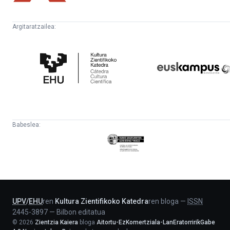
Argitaratzailea:
Kultura
Euskampus
Zientifikoko
Fundazioa
Katedra
Babeslea:
Eusko
Jaurlaritza
-
Lehendakaritza
UPV
/
EHU
ren
Kultura Zientifikoko Katedra
ren bloga
—
ISSN
2445-3897
—
Bilbon editatua
©
2026
Zientzia Kaiera
bloga
Aitortu-EzKomertziala-LanEratorririkGabe