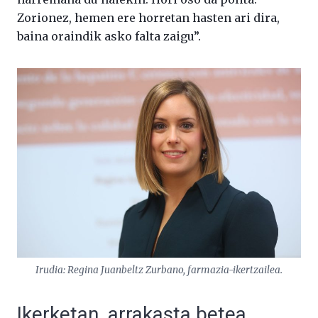
Zorionez, hemen ere horretan hasten ari dira,
baina oraindik asko falta zaigu”.
Irudia: Regina Juanbeltz Zurbano, farmazia-ikertzailea.
Ikerketan, arrakasta betea