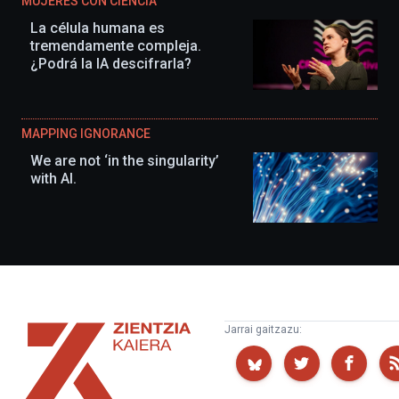
MUJERES CON CIENCIA
La célula humana es
tremendamente compleja.
¿Podrá la IA descifrarla?
MAPPING IGNORANCE
We are not ‘in the singularity’
with AI.
Zientzia
Jarrai gaitzazu:
Kaiera