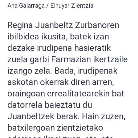
Ana Galarraga / Elhuyar Zientzia
Regina Juanbeltz Zurbanoren
ibilbidea ikusita, batek izan
dezake irudipena hasieratik
zuela garbi Farmazian ikertzaile
izango zela. Bada, irudipenak
askotan okerrak diren arren,
oraingoan errealitatearekin bat
datorrela baieztatu du
Juanbeltzek berak. Hain zuzen,
batxilergoan zientzietako