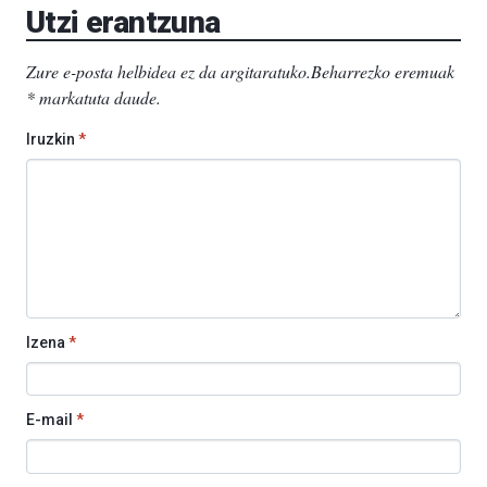
Utzi erantzuna
Zure e-posta helbidea ez da argitaratuko.
Beharrezko eremuak
*
markatuta daude
.
Iruzkin
*
Izena
*
E-mail
*