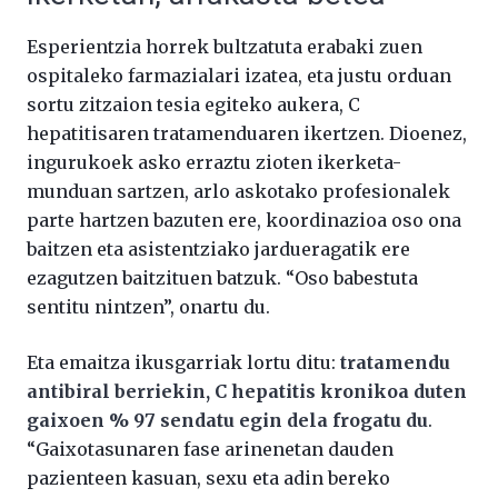
Esperientzia horrek bultzatuta erabaki zuen
ospitaleko farmazialari izatea, eta justu orduan
sortu zitzaion tesia egiteko aukera, C
hepatitisaren tratamenduaren ikertzen. Dioenez,
ingurukoek asko erraztu zioten ikerketa-
munduan sartzen, arlo askotako profesionalek
parte hartzen bazuten ere, koordinazioa oso ona
baitzen eta asistentziako jardueragatik ere
ezagutzen baitzituen batzuk. “Oso babestuta
sentitu nintzen”, onartu du.
Eta emaitza ikusgarriak lortu ditu:
tratamendu
antibiral berriekin, C hepatitis kronikoa duten
gaixoen % 97 sendatu egin dela frogatu du
.
“Gaixotasunaren fase arinenetan dauden
pazienteen kasuan, sexu eta adin bereko