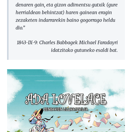
denaren gain, eta gizon adimentsu gutxik (gure
herrialdean behintzat) haren gainean eragin
zezaketen indarrarekin baino gogorrago heldu
dio.”
1843-IX-9: Charles Babbagek Michael Faradayri
idatzitako gutuneko esaldi bat.