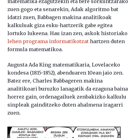
matematika ezagutzekin eta bere sorkuntzarako
zuen gogo eta senarekin, Adak algoritmo bat
idatzi zuen, Babbagen makina analitikoak
kalkuluak giza esku-hartzerik gabe egitea
lortuko lukeena. Hau izan zen, askok historiako
lehen programa informatikotzat
hartzen duten
formula matematikoa.
Augusta Ada King matematikaria, Lovelaceko
kondesa (1815-1852), abenduaren 10ean jaio zen.
Batez ere, Charles Babbageren makina
analitikoari buruzko lanagatik da ezaguna baina
horrez gain, ordenagailuek zenbakizko kalkulu
sinpleak gainditzeko duten ahalmena iragarri
zuen.