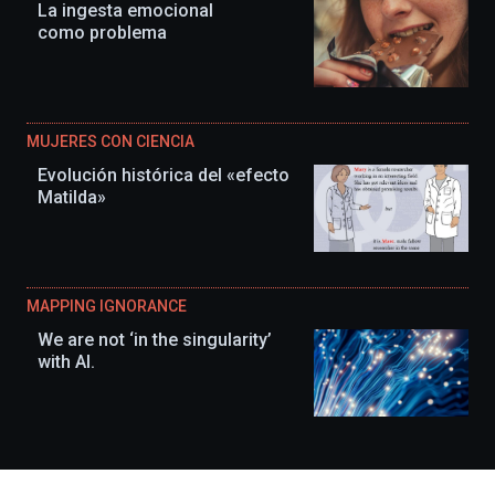
La ingesta emocional
como problema
MUJERES CON CIENCIA
Evolución histórica del «efecto
Matilda»
MAPPING IGNORANCE
We are not ‘in the singularity’
with AI.