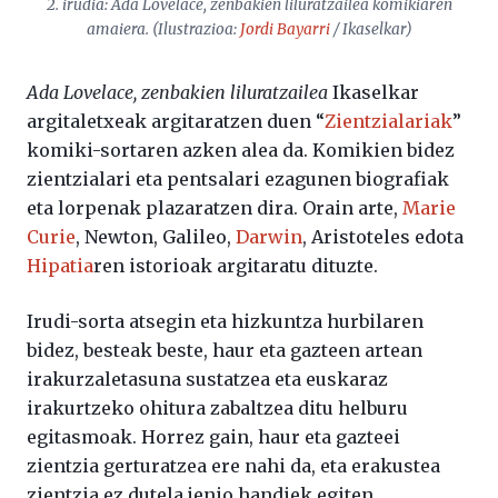
2. irudia:
Ada Lovelace, zenbakien liluratzailea
komikiaren
amaiera. (Ilustrazioa:
Jordi Bayarri
/ Ikaselkar)
Ada Lovelace, zenbakien liluratzailea
Ikaselkar
argitaletxeak argitaratzen duen “
Zientzialariak
”
komiki-sortaren azken alea da. Komikien bidez
zientzialari eta pentsalari ezagunen biografiak
eta lorpenak plazaratzen dira. Orain arte,
Marie
Curie
, Newton, Galileo,
Darwin
, Aristoteles edota
Hipatia
ren istorioak argitaratu dituzte.
Irudi-sorta atsegin eta hizkuntza hurbilaren
bidez, besteak beste, haur eta gazteen artean
irakurzaletasuna sustatzea eta euskaraz
irakurtzeko ohitura zabaltzea ditu helburu
egitasmoak. Horrez gain, haur eta gazteei
zientzia gerturatzea ere nahi da, eta erakustea
zientzia ez dutela jenio handiek egiten,