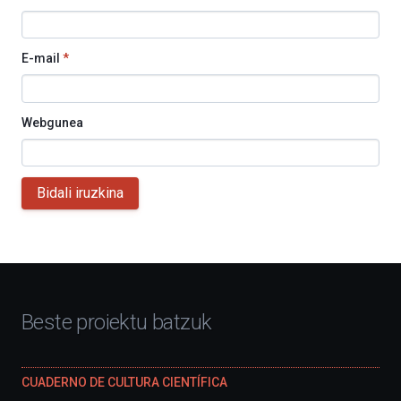
E-mail
*
Webgunea
Bidali iruzkina
Beste proiektu batzuk
CUADERNO DE CULTURA CIENTÍFICA