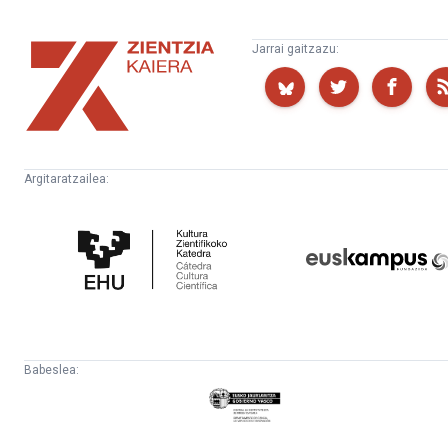
Zientzia
Jarrai gaitzazu:
Kaiera
Argitaratzailea:
Kultura
Euskampus
Zientifikoko
Fundazioa
Katedra
Babeslea:
Eusko
Jaurlaritza
-