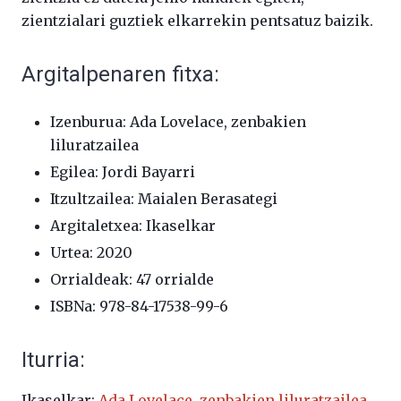
zientzialari guztiek elkarrekin pentsatuz baizik.
Argitalpenaren fitxa:
Izenburua: Ada Lovelace, zenbakien
liluratzailea
Egilea: Jordi Bayarri
Itzultzailea: Maialen Berasategi
Argitaletxea: Ikaselkar
Urtea: 2020
Orrialdeak: 47 orrialde
ISBNa: 978-84-17538-99-6
Iturria:
Ikaselkar:
Ada Lovelace, zenbakien liluratzailea