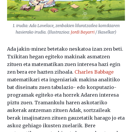
1. irudia:
Ada Lovelace, zenbakien liluratzailea
komikiaren
hasierako irudia. (Ilustrazioa:
Jordi Bayarri
/ Ikaselkar)
Ada jakin-minez betetako neskatoa izan zen beti.
Txikitan hegan egiteko makinak asmatzen
zituen eta matematikan zuen interesa hazi egin
zen bera ere hazten zihoala.
Charles Babbage
matematikari eta ingeniariak makina analitiko
bat diseinatu zuen tabulazio- edo konputazio-
programak egiteko eta horrek Adaren interesa
piztu zuen. Tramankulu haren askotariko
aukerak antzeman zituen Adak, sortzaileak
berak imajinatzen zituen gauzetatik harago jo eta
askoz gehiago ikusten zuelarik. Bere