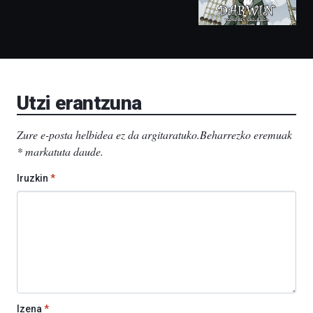
izango
ditu:
Bidebarrietako
Liburutegia,
Bizkaia
Aretoa-
EHU…
Utzi erantzuna
Zure e-posta helbidea ez da argitaratuko.
Beharrezko eremuak
*
markatuta daude
.
Iruzkin
*
Izena
*