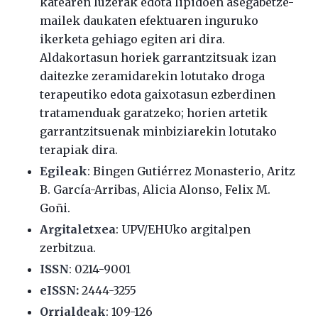
katearen luzerak edota lipidoen asegabetze-
mailek daukaten efektuaren inguruko
ikerketa gehiago egiten ari dira.
Aldakortasun horiek garrantzitsuak izan
daitezke zeramidarekin lotutako droga
terapeutiko edota gaixotasun ezberdinen
tratamenduak garatzeko; horien artetik
garrantzitsuenak minbiziarekin lotutako
terapiak dira.
Egileak
: Bingen Gutiérrez Monasterio, Aritz
B. García-Arribas, Alicia Alonso, Felix M.
Goñi.
Argitaletxea
: UPV/EHUko argitalpen
zerbitzua.
ISSN
: 0214-9001
eISSN:
2444-3255
Orrialdeak
: 109-126