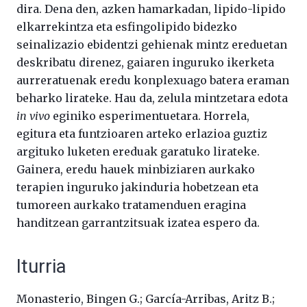
dira. Dena den, azken hamarkadan, lipido-lipido
elkarrekintza eta esfingolipido bidezko
seinalizazio ebidentzi gehienak mintz ereduetan
deskribatu direnez, gaiaren inguruko ikerketa
aurreratuenak eredu konplexuago batera eraman
beharko lirateke. Hau da, zelula mintzetara edota
in vivo
eginiko esperimentuetara. Horrela,
egitura eta funtzioaren arteko erlazioa guztiz
argituko luketen ereduak garatuko lirateke.
Gainera, eredu hauek minbiziaren aurkako
terapien inguruko jakinduria hobetzean eta
tumoreen aurkako tratamenduen eragina
handitzean garrantzitsuak izatea espero da.
Iturria
Monasterio, Bingen G.; García-Arribas, Aritz B.;