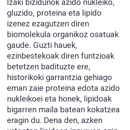
Izaki bizidunok azido nukleiko,
gluzido, proteina eta lipido
izenez ezagutzen diren
biomolekula organikoz osatuak
gaude. Guzti hauek,
ezinbestekoak diren funtzioak
betetzen badituzte ere,
historikoki garrantzia gehiago
eman zaie proteina edota azido
nukleikoei eta honek, lipidoak
bigarren maila batean kokatzea
eragin du. Dena den, azken