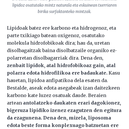
lipidoz osatutako mintz naturala eta eskuinean txerriaren
birika surfaktanteko mintzak.
Lipidoak batez ere karbono eta hidrogenoz, eta
parte txikiago batean oxigenoz, osatutako
molekula hidrofobikoak dira; hau da, uretan
disolbagaitzak baina disolbatzaile organiko ez-
polarretan disolbagarriak dira. Dena den,
zenbait lipidok, atal hidrofobikoaz gain, atal
polarra edota hidrofilikoa ere badaukate.
Kasu
hauetan, lipidoa anfipatikoa dela esaten da.
Bestalde, aseak edota asegabeak izan daitezkeen
karbono kate luzez osatuak daude. Beraien
artean
antolatzeko daukaten erari dagokionez,
bigeruza lipidiko izenez ezagutzen den egitura
da ezagunena. Dena den, mizela, liposoma
edota beste forma konplexuago batzuetan ere