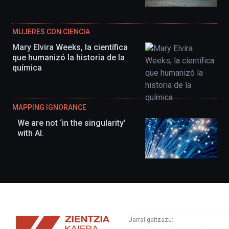
MUJERES CON CIENCIA
Mary Elvira Weeks, la científica
que humanizó la historia de la
química
MAPPING IGNORANCE
We are not ‘in the singularity’
with AI.
Zientzia
Jarrai gaitzazu: