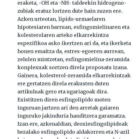
eraketa, -OH eta -NH- taldeekin hidrogeno-
zubiak eratuz lortzen dute hain zuzen ere.
Azken urteotan, lipido-urmaelaren
hipotesiaren barruan, esfingomielinaren eta
kolesterolaren arteko elkarrekintza
espezifikoa asko ikertzen ari da, eta ikerketa
honen emaitza da, estres-egoeren aurrean,
zelulen mintzetan, esfingomielina-zeramida
konplexuak sortzen direla proposatu izana.
Gainera, kolesterol-zeramida elkarrekintzak
ere gertatzen direla erakusten duten
artikuluak gero eta ugariagoak dira.
Existitzen diren esfingolipido moten
inguruan jartzen ari den arretak gaiaren
inguruko jakinduria handitzera garamatza.
Izan ere, azkenaldian, deoxiesfingolipidoak
bezalako esfingolipido aldakorren eta N-azil