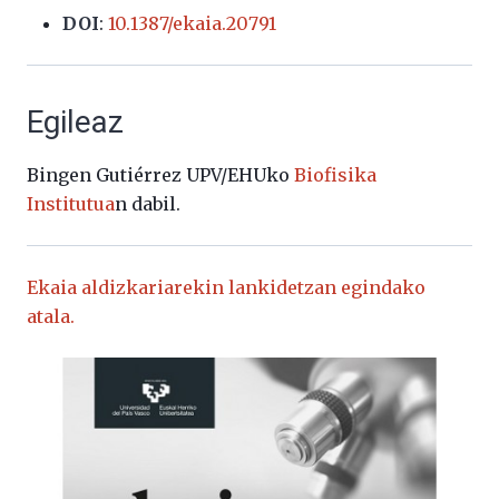
DOI
:
10.1387/ekaia.20791
Egileaz
Bingen Gutiérrez UPV/EHUko
Biofisika
Institutua
n dabil.
Ekaia aldizkariarekin lankidetzan egindako
atala.