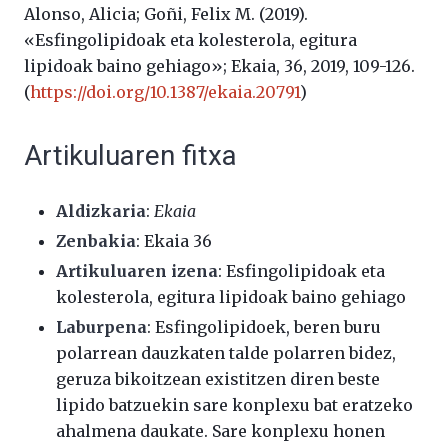
Alonso, Alicia; Goñi, Felix M. (2019).
«Esfingolipidoak eta kolesterola, egitura
lipidoak baino gehiago»; Ekaia, 36, 2019, 109-126.
(
https://doi.org/10.1387/ekaia.20791
)
Artikuluaren fitxa
Aldizkaria
:
Ekaia
Zenbakia
: Ekaia 36
Artikuluaren izena
: Esfingolipidoak eta
kolesterola, egitura lipidoak baino gehiago
Laburpena
: Esfingolipidoek, beren buru
polarrean dauzkaten talde polarren bidez,
geruza bikoitzean existitzen diren beste
lipido batzuekin sare konplexu bat eratzeko
ahalmena daukate. Sare konplexu honen