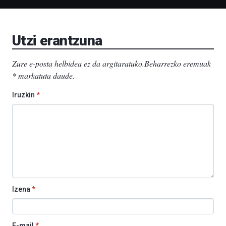
Aretoa-
EHU…
Utzi erantzuna
Zure e-posta helbidea ez da argitaratuko.
Beharrezko eremuak
*
markatuta daude
.
Iruzkin
*
Izena
*
E-mail
*