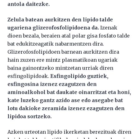
antola daitezke.
Zelula batean aurkitzen den lipido talde
ugariena glizerofosfolipidoena da.
Izenak
dioen bezala, beraien atal polar gisa fosfato talde
bat edukitzeagatik nabarmentzen dira.
Glizerofosfolipidoen barnean aurkitzen dira
hain zuzen ere mintz plasmatikoan ugariak
baina gainontzeko mintzetan urriak diren
esfingolipidoak.
Esfingolipido guztiek,
esfingosina izenez ezagutzen den
aminoalkohol bat daukate oinarritzat eta honi,
kate luzeko gantz azido ase edo asegabe bat
lotu dakioke zeramida izenez ezagutzen den
lipidoa sortzeko.
Azken urteotan lipido ikerketan berezituak diren