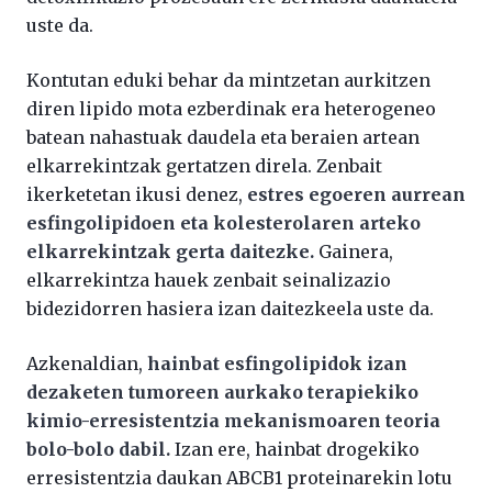
uste da.
Kontutan eduki behar da mintzetan aurkitzen
diren lipido mota ezberdinak era heterogeneo
batean nahastuak daudela eta beraien artean
elkarrekintzak gertatzen direla. Zenbait
ikerketetan ikusi denez,
estres egoeren aurrean
esfingolipidoen eta kolesterolaren arteko
elkarrekintzak gerta daitezke.
Gainera,
elkarrekintza hauek zenbait seinalizazio
bidezidorren hasiera izan daitezkeela uste da.
Azkenaldian,
hainbat esfingolipidok izan
dezaketen tumoreen aurkako terapiekiko
kimio-erresistentzia mekanismoaren teoria
bolo-bolo dabil.
Izan ere, hainbat drogekiko
erresistentzia daukan ABCB1 proteinarekin lotu