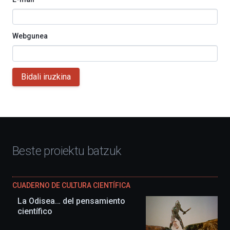
Webgunea
Bidali iruzkina
Beste proiektu batzuk
CUADERNO DE CULTURA CIENTÍFICA
La Odisea… del pensamiento
científico