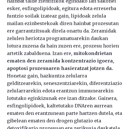
hainbat talde zientifikok egindako lan sakonei
esker, esfingolipidoak, egitura edota erreserba
funtzio soilak izateaz gain, lipidoak zelula
mailan ezinbestekoak diren hainbat prozesutan
ere garrantzitsuak direla onartu da. Zeramidak
zelulen heriotza programatuarekin daukan
lotura zuzena da hain zuzen ere, prozesu horien
artetik zabalduena. Izan ere,
mitokondrietan
ematen den zeramida kontzentrazio igoera,
apoptosi prozesuaren hasieratzat jotzen da.
Honetaz gain, hazkuntza zelularra
gelditzearekin, seneszentziarekin, diferentziazio
zelularrarekin edota erantzun immunearekin
lotutako eginkizunak ere izan ditzake. Gainera,
esfingolipidoek, kaltetutako DNAren aurrean
ematen den erantzunean parte hartzen dutela, eta
gibelean ematen den drogen glutazio eta
detoxifikazio prozesuan ere zerikusia daukatela