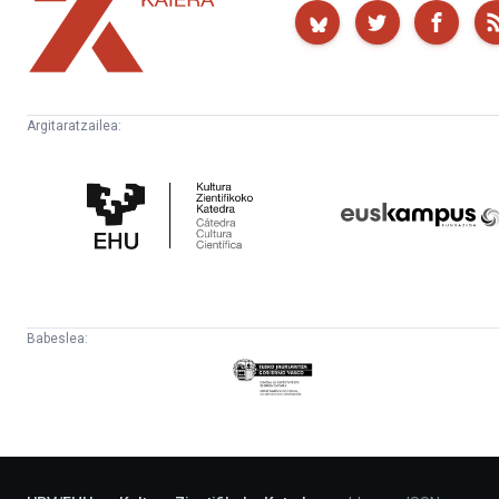
Kaiera
Argitaratzailea:
Kultura
Euskampus
Zientifikoko
Fundazioa
Katedra
Babeslea:
Eusko
Jaurlaritza
-
Lehendakaritza