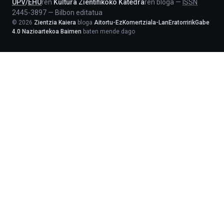
UPV
/
EHU
ren
Kultura Zientifikoko Katedra
ren bloga
—
ISSN
2445-3897
—
Bilbon editatua
©
2026
Zientzia Kaiera
bloga
Aitortu-EzKomertziala-LanEratorririkGabe
4.0 Nazioartekoa Baimen
baten mende dago