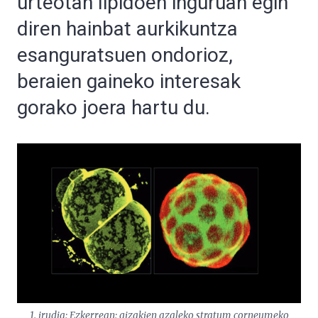
urteotan lipidoen inguruan egin
diren hainbat aurkikuntza
esanguratsuen ondorioz,
beraien gaineko interesak
gorako joera hartu du.
1. irudia: Ezkerrean: gizakien azaleko
stratum corneum
eko