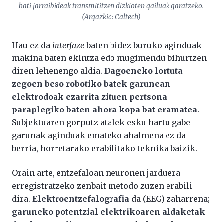
bati jarraibideak transmititzen dizkioten gailuak garatzeko.
(Argazkia: Caltech)
Hau ez da
interfaze
baten bidez buruko aginduak
makina baten ekintza edo mugimendu bihurtzen
diren lehenengo aldia.
Dagoeneko lortuta
zegoen beso robotiko batek garunean
elektrodoak ezarrita zituen pertsona
paraplegiko baten ahora kopa bat eramatea
.
Subjektuaren gorputz atalek esku hartu gabe
garunak aginduak emateko ahalmena ez da
berria, horretarako erabilitako teknika baizik.
Orain arte, entzefaloan neuronen jarduera
erregistratzeko zenbait metodo zuzen erabili
dira.
Elektroentzefalografia
da (EEG) zaharrena;
garuneko potentzial elektrikoaren aldaketak