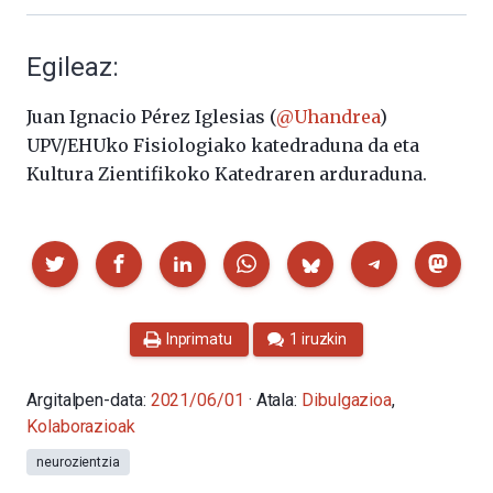
Egileaz:
Juan Ignacio Pérez Iglesias (
@Uhandrea
)
UPV/EHUko Fisiologiako katedraduna da eta
Kultura Zientifikoko Katedraren arduraduna.
Partekatu
Inprimatu
1 iruzkin
Argitalpen-data:
2021/06/01
· Atala:
Dibulgazioa
,
Kolaborazioak
neurozientzia