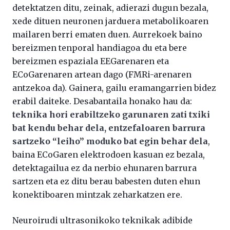
detektatzen ditu, zeinak, adierazi dugun bezala,
xede dituen neuronen jarduera metabolikoaren
mailaren berri ematen duen. Aurrekoek baino
bereizmen tenporal handiagoa du eta bere
bereizmen espaziala EEGarenaren eta
ECoGarenaren artean dago (FMRi-arenaren
antzekoa da). Gainera, gailu eramangarrien bidez
erabil daiteke. Desabantaila honako hau da:
teknika hori erabiltzeko garunaren zati txiki
bat kendu behar dela, entzefaloaren barrura
sartzeko “leiho” moduko bat egin behar dela
,
baina ECoGaren elektrodoen kasuan ez bezala,
detektagailua ez da nerbio ehunaren barrura
sartzen eta ez ditu berau babesten duten ehun
konektiboaren mintzak zeharkatzen ere.
Neuroirudi ultrasonikoko teknikak adibide