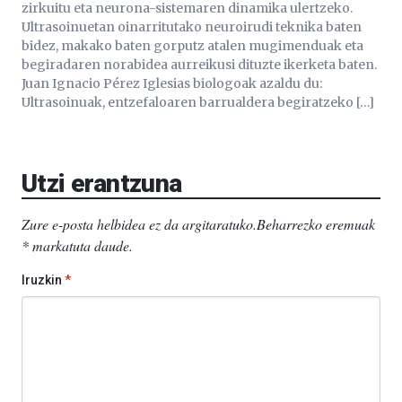
zirkuitu eta neurona-sistemaren dinamika ulertzeko.
Ultrasoinuetan oinarritutako neuroirudi teknika baten
bidez, makako baten gorputz atalen mugimenduak eta
begiradaren norabidea aurreikusi dituzte ikerketa baten.
Juan Ignacio Pérez Iglesias biologoak azaldu du:
Ultrasoinuak, entzefaloaren barrualdera begiratzeko […]
Utzi erantzuna
Zure e-posta helbidea ez da argitaratuko.
Beharrezko eremuak
*
markatuta daude
.
Iruzkin
*