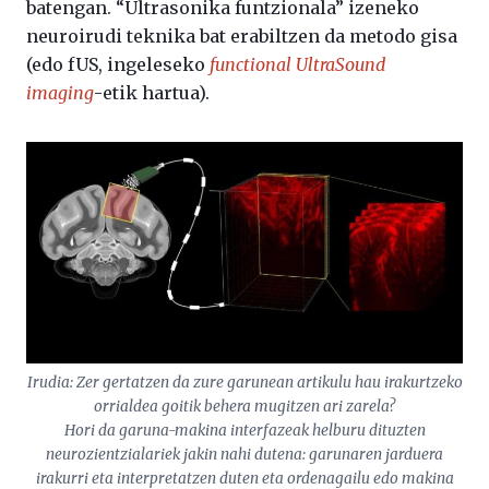
batengan. “Ultrasonika funtzionala” izeneko
neuroirudi teknika bat erabiltzen da metodo gisa
(edo fUS, ingeleseko
functional UltraSound
imaging
-etik hartua).
Irudia: Zer gertatzen da zure garunean artikulu hau irakurtzeko
orrialdea goitik behera mugitzen ari zarela?
Hori da garuna-makina interfazeak helburu dituzten
neurozientzialariek jakin nahi dutena: garunaren jarduera
irakurri eta interpretatzen duten eta ordenagailu edo makina