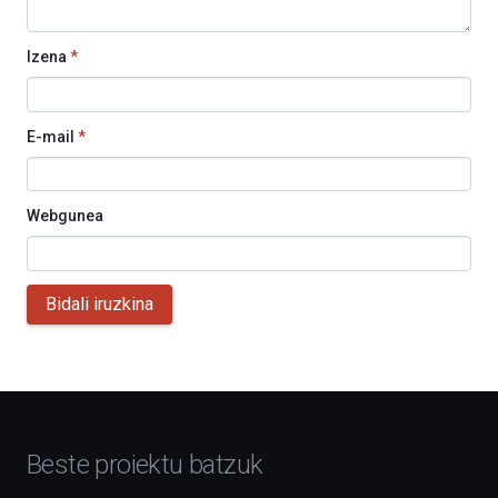
Izena
*
E-mail
*
Webgunea
Bidali iruzkina
Beste proiektu batzuk