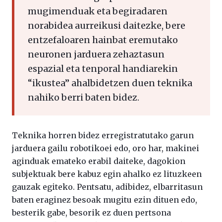
mugimenduak eta begiradaren
norabidea aurreikusi daitezke, bere
entzefaloaren hainbat eremutako
neuronen jarduera zehaztasun
espazial eta tenporal handiarekin
“ikustea” ahalbidetzen duen teknika
nahiko berri baten bidez.
Teknika horren bidez erregistratutako garun
jarduera gailu robotikoei edo, oro har, makinei
aginduak emateko erabil daiteke, dagokion
subjektuak bere kabuz egin ahalko ez lituzkeen
gauzak egiteko. Pentsatu, adibidez, elbarritasun
baten eraginez besoak mugitu ezin dituen edo,
besterik gabe, besorik ez duen pertsona