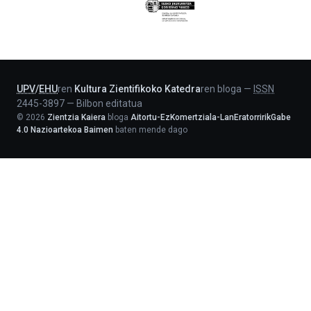
Eusko
Jaurlaritza
-
Lehendakaritza
UPV
/
EHU
ren
Kultura Zientifikoko Katedra
ren bloga
—
ISSN
2445-3897
—
Bilbon editatua
©
2026
Zientzia Kaiera
bloga
Aitortu-EzKomertziala-LanEratorririkGabe
4.0 Nazioartekoa Baimen
baten mende dago