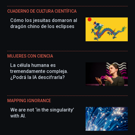
CUADERNO DE CULTURA CIENTÍFICA
Cómo los jesuitas domaron al
dragón chino de los eclipses
MUJERES CON CIENCIA
La célula humana es
tremendamente compleja.
¿Podrá la IA descifrarla?
MAPPING IGNORANCE
We are not ‘in the singularity’
with AI.