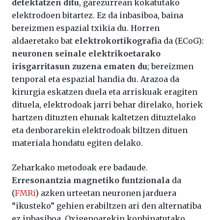
detektatzen ditu
, garezurrean kokatutako
elektrodoen bitartez. Ez da inbasiboa, baina
bereizmen espazial txikia du. Horren
aldaeretako bat
elektrokortikografi
a da (ECoG):
neuronen seinale elektrikoetarako
irisgarritasun zuzena ematen du
; bereizmen
tenporal eta espazial handia du. Arazoa da
kirurgia eskatzen duela eta arriskuak eragiten
dituela, elektrodoak jarri behar direlako, horiek
hartzen dituzten ehunak kaltetzen dituztelako
eta denborarekin elektrodoak biltzen dituen
materiala hondatu egiten delako.
Zeharkako metodoak ere badaude.
Erresonantzia magnetiko funtzionala
da
(
FMRi
) azken urteetan neuronen jarduera
“ikusteko” gehien erabiltzen ari den alternatiba
ez inbasiboa. Oxigenoarekin konbinatutako