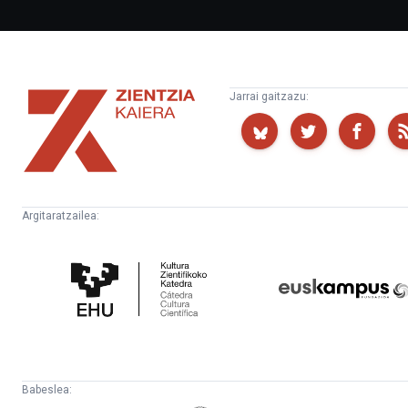
Zientzia
Jarrai gaitzazu:
Kaiera
Argitaratzailea:
Kultura
Euskampus
Zientifikoko
Fundazioa
Katedra
Babeslea: