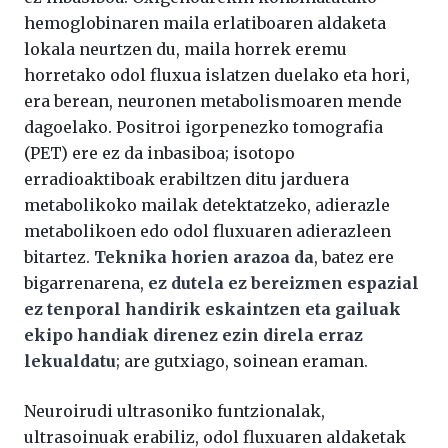
hemoglobinaren maila erlatiboaren aldaketa
lokala neurtzen du, maila horrek eremu
horretako odol fluxua islatzen duelako eta hori,
era berean, neuronen metabolismoaren mende
dagoelako. Positroi igorpenezko tomografia
(PET) ere ez da inbasiboa; isotopo
erradioaktiboak erabiltzen ditu jarduera
metabolikoko mailak detektatzeko, adierazle
metabolikoen edo odol fluxuaren adierazleen
bitartez.
Teknika horien arazoa da
, batez ere
bigarrenarena,
ez dutela ez bereizmen espazial
ez tenporal handirik eskaintzen eta gailuak
ekipo handiak direnez ezin direla erraz
lekualdatu
; are gutxiago, soinean eraman.
Neuroirudi ultrasoniko funtzionalak,
ultrasoinuak erabiliz, odol fluxuaren aldaketak