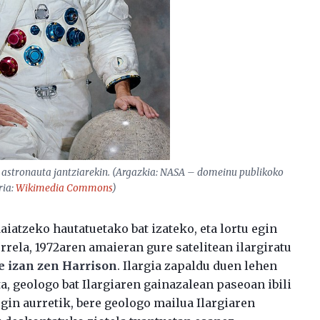
a astronauta jantziarekin. (Argazkia: NASA – domeinu publikoko
ria:
Wikimedia Commons
)
daiatzeko hautatuetako bat izateko, eta lortu egin
rela, 1972aren amaieran gure satelitean ilargiratu
e izan zen Harrison
. Ilargia zapaldu duen lehen
ta, geologo bat Ilargiaren gainazalean paseoan ibili
 egin aurretik, bere geologo mailua Ilargiaren