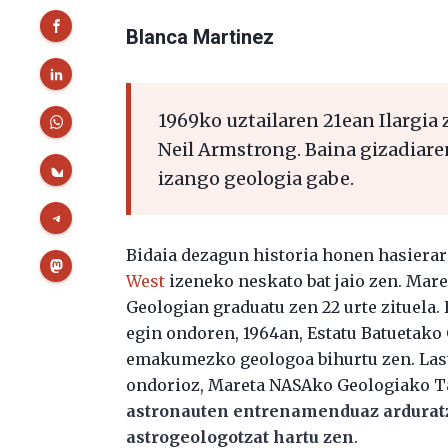
Blanca Martinez
1969ko uztailaren 21ean Ilargia
Neil Armstrong. Baina gizadiare
izango geologia gabe.
Bidaia dezagun historia honen hasierar
West
izeneko neskato bat jaio zen. Mar
Geologian graduatu zen 22 urte zituela
egin ondoren, 1964an, Estatu Batuetako
emakumezko geologoa bihurtu zen. Last
ondorioz, Mareta NASAko Geologiako T
astronauten entrenamenduaz ardurat
astrogeologotzat hartu zen
.