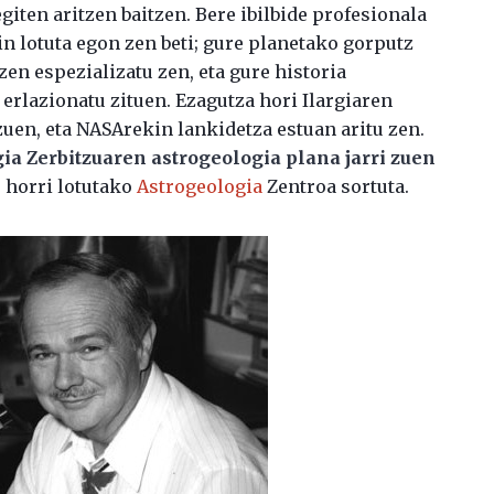
giten aritzen baitzen. Bere ibilbide profesionala
n lotuta egon zen beti; gure planetako gorputz
zen espezializatu zen, eta gure historia
erlazionatu zituen. Ezagutza hori Ilargiaren
uen, eta NASArekin lankidetza estuan aritu zen.
ia Zerbitzuaren astrogeologia plana jarri zuen
e horri lotutako
Astrogeologia
Zentroa sortuta.