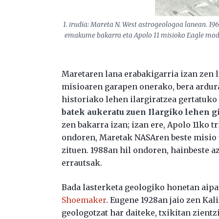
1. irudia: Mareta N. West astrogeologoa lanean. 
emakume bakarra eta Apolo 11 misioko Eagle modul
Maretaren lana erabakigarria izan zen 
misioaren garapen onerako, bera ardurat
historiako lehen ilargiratzea gertatuko
batek aukeratu zuen Ilargiko lehen g
zen bakarra izan; izan ere, Apolo 11ko 
ondoren, Maretak NASAren beste misio t
zituen. 1988an hil ondoren, hainbeste az
errautsak.
Bada lasterketa geologiko honetan aipa
Shoemaker
. Eugene 1928an jaio zen Kal
geologotzat har daiteke, txikitan zientz