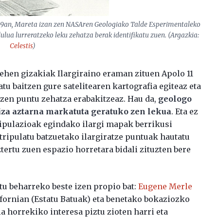
1969an, Mareta izan zen NASAren Geologiako Talde Esperimentaleko
ua lurreratzeko leku zehatza berak identifikatu zuen. (Argazkia:
Celestis
)
lehen gizakiak Ilargiraino eraman zituen Apolo 11
u baitzen gure satelitearen kartografia egiteaz eta
 zen puntu zehatza erabakitzeaz. Hau da,
geologo
iza aztarna markatuta geratuko zen lekua
. Eta ez
tripulazioak egindako ilargi mapak berrikusi
ripulatu batzuetako ilargiratze puntuak hautatu
tertu zuen espazio horretara bidali zituzten bere
tu beharreko beste izen propio bat:
Eugene Merle
ifornian (Estatu Batuak) eta benetako bokaziozko
ia horrekiko interesa piztu zioten harri eta