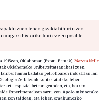
 zapaldu zuen lehen gizakia bihurtu zen
n mugarri historiko hori ez zen posible
a. 1915ean, Oklahoman (Estatu Batuak),
Mareta Nelle
etak Oklahomako Unibertsitatean ikasi zuen.
. Hainbat hamarkadatan petrolioaren industrian lan
 Geologia Zerbitzuak kontratatutako lehen
erketa espazial betean geunden, eta, horren
alde Esperimentalean sartu zen,
Apolo misioetako
zen zen taldean, eta lehen emakumezko