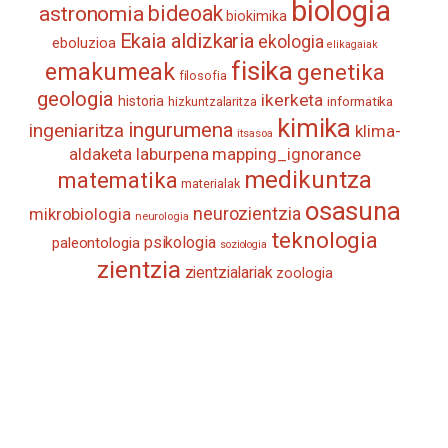
biologia
astronomia
bideoak
biokimika
Ekaia aldizkaria
ekologia
eboluzioa
elikagaiak
fisika
emakumeak
genetika
filosofia
geologia
ikerketa
historia
informatika
hizkuntzalaritza
kimika
ingurumena
ingeniaritza
klima-
itsasoa
aldaketa
laburpena
mapping_ignorance
medikuntza
matematika
materialak
osasuna
neurozientzia
mikrobiologia
neurologia
teknologia
psikologia
paleontologia
soziologia
zientzia
zientzialariak
zoologia