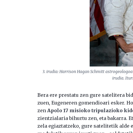
3. irudia: Harrison Hagan Schmitt astrogeologo
irudia. Itur
Bera ere prestatu zen gure satelitera bi
zuen, Eugeneren gomendioari esker. Hor
zen
Apolo 17 misioko tripulazioko kid
zientzialaria bihurtu zen, eta bakarra. E
zela egiaztatzeko, gure satelitetik alde