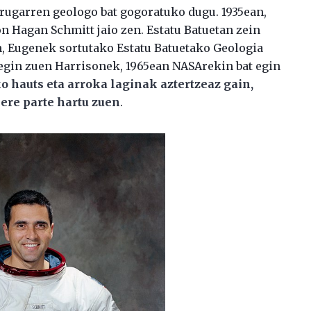
hirugarren geologo bat gogoratuko dugu. 1935ean,
n Hagan Schmitt jaio zen. Estatu Batuetan zein
, Eugenek sortutako Estatu Batuetako Geologia
egin zuen Harrisonek, 1965ean NASArekin bat egin
ko hauts eta arroka laginak aztertzeaz gain,
re parte hartu zuen
.