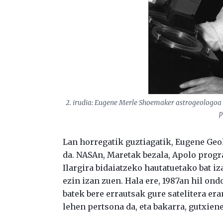
2. irudia: Eugene Merle Shoemaker astrogeologoa 
p
Lan horregatik guztiagatik, Eugene Geo
da. NASAn, Maretak bezala, Apolo progr
Ilargira bidaiatzeko hautatuetako bat iz
ezin izan zuen. Hala ere, 1987an hil ond
batek bere errautsak gure satelitera er
lehen pertsona da, eta bakarra, gutxiene