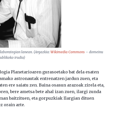
laborategian lanean. (Argazkia:
Wikimedia Commons
– domeinu
ublikoko irudia)
logia Planetarioaren gurasoetako bat dela esaten
amako astronautak entrenatzen jardun zuen, eta
aten ere saiatu zen. Baina osasun arazoak zirela eta,
oren, bere ametsa bete ahal izan zuen, ilargi zunda
aman baitzituen, eta gorpuzkiak Ilargian dituen
z orain arte.