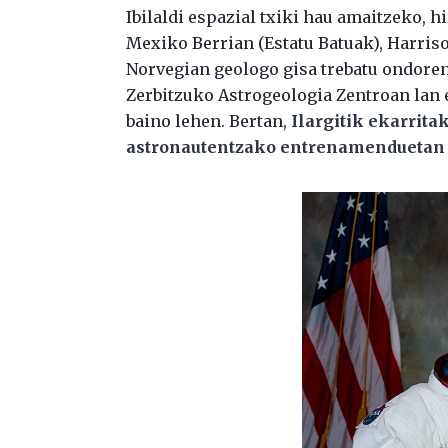
Ibilaldi espazial txiki hau amaitzeko, 
Mexiko Berrian (Estatu Batuak), Harriso
Norvegian geologo gisa trebatu ondoren
Zerbitzuko Astrogeologia Zentroan lan 
baino lehen. Bertan,
Ilargitik ekarrita
astronautentzako entrenamenduetan e