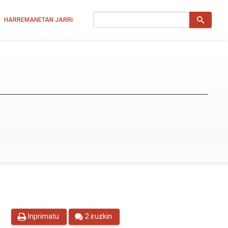
Bilatu
HARREMANETAN JARRI
Inprimatu
2 iruzkin