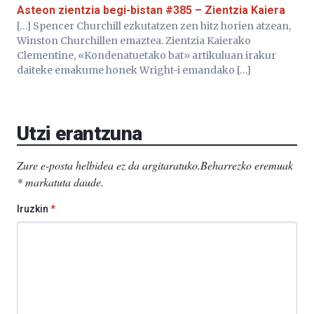
Asteon zientzia begi-bistan #385 – Zientzia Kaiera
[…] Spencer Churchill ezkutatzen zen hitz horien atzean,
Winston Churchillen emaztea. Zientzia Kaierako
Clementine, «Kondenatuetako bat» artikuluan irakur
daiteke emakume honek Wright-i emandako […]
Utzi erantzuna
Zure e-posta helbidea ez da argitaratuko.
Beharrezko eremuak
*
markatuta daude
.
Iruzkin
*