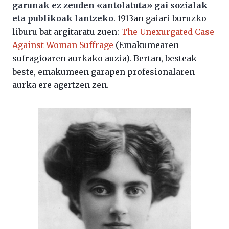
garunak ez zeuden «antolatuta» gai sozialak
eta publikoak lantzeko
. 1913an gaiari buruzko
liburu bat argitaratu zuen:
The Unexurgated Case
Against Woman Suffrage
(Emakumearen
sufragioaren aurkako auzia). Bertan, besteak
beste, emakumeen garapen profesionalaren
aurka ere agertzen zen.