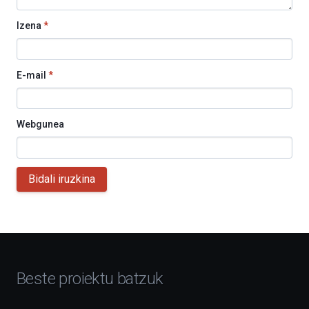
Izena
*
E-mail
*
Webgunea
Bidali iruzkina
Beste proiektu batzuk