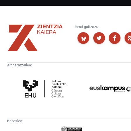
Zientzia
Jarrai gaitzazu:
Kaiera
Argitaratzailea:
Kultura
Euskampus
Zientifikoko
Fundazioa
Katedra
Babeslea:
Eusko