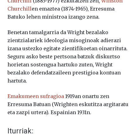
Churchill
(1885-1977) ezkutatzen zen,
Winston
Churchill
en emaztea (1874-1965), Erresuma
Batuko lehen ministroa izango zena.
Benetan tamalgarria da Wright bezalako
zientzialariek ideologia misoginoak adierazi
izana ustezko egitate zientifikoetan oinarrituta.
Seguru asko beste pertsona batzuk diskurtso
horietan sostengua hartuko zuten, Wright
bezalako defendatzaileen prestigioa kontuan
hartuta.
Emakumeen sufragioa
1919an onartu zen
Erresuma Batuan (Wrighten eskutitza argitaratu
eta zazpi urtera). Espainian 1931n.
Iturriak: