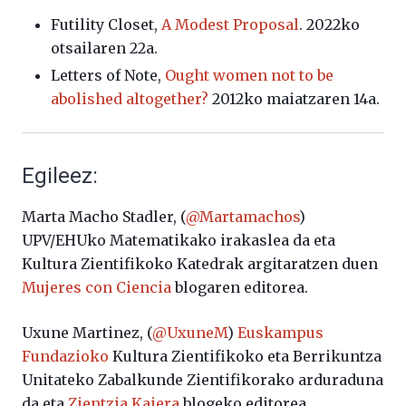
Futility Closet,
A Modest Proposal
. 2022ko
otsailaren 22a.
Letters of Note,
Ought women not to be
abolished altogether?
2012ko maiatzaren 14a.
Egileez:
Marta Macho Stadler, (
@Martamachos
)
UPV/EHUko Matematikako irakaslea da eta
Kultura Zientifikoko Katedrak argitaratzen duen
Mujeres con Ciencia
blogaren editorea.
Uxune Martinez, (
@UxuneM
)
Euskampus
Fundazioko
Kultura Zientifikoko eta Berrikuntza
Unitateko Zabalkunde Zientifikorako arduraduna
da eta
Zientzia Kaiera
blogeko editorea.