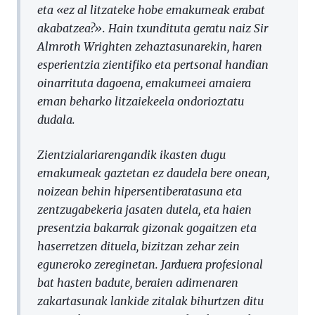
eta «ez al litzateke hobe emakumeak erabat
akabatzea?». Hain txundituta geratu naiz Sir
Almroth Wrighten zehaztasunarekin, haren
esperientzia zientifiko eta pertsonal handian
oinarrituta dagoena, emakumeei amaiera
eman beharko litzaiekeela ondorioztatu
dudala.
Zientzialariarengandik ikasten dugu
emakumeak gaztetan ez daudela bere onean,
noizean behin hipersentiberatasuna eta
zentzugabekeria jasaten dutela, eta haien
presentzia bakarrak gizonak gogaitzen eta
haserretzen dituela, bizitzan zehar zein
eguneroko zereginetan. Jarduera profesional
bat hasten badute, beraien adimenaren
zakartasunak lankide zitalak bihurtzen ditu