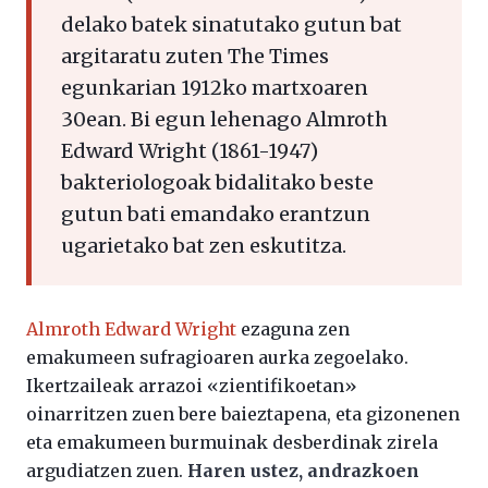
delako batek sinatutako gutun bat
argitaratu zuten The Times
egunkarian 1912ko martxoaren
30ean. Bi egun lehenago Almroth
Edward Wright (1861-1947)
bakteriologoak bidalitako beste
gutun bati emandako erantzun
ugarietako bat zen eskutitza.
Almroth Edward Wright
ezaguna zen
emakumeen sufragioaren aurka zegoelako.
Ikertzaileak arrazoi «zientifikoetan»
oinarritzen zuen bere baieztapena, eta gizonenen
eta emakumeen burmuinak desberdinak zirela
argudiatzen zuen.
Haren ustez, andrazkoen