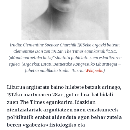
Irudia: Clementine Spencer Churchill 1915eko argazki batean.
Clementine izan zen 1912an The Times egunkariak “
C.S.C.
(«Kondenatuetako bat»)
” sinatuta publikatu zuen eskutitzaren
egilea. (Argazkia:
Estatu Batuetako Kongresuko Liburutegia –
Jabetza publikoko irudia. Iturria:
Wikipedia
)
Liburua argitaratu baino hilabete batzuk arinago,
1912ko martxoaren 28an, gutun luze bat bidali
zuen The Times egunkarira. Idazkian
zientzialariak argudiatzen zuen emakumeek
politikatik erabat aldenduta egon behar zutela
beren «gabezia» fisiologiko eta