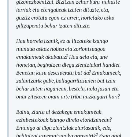
gizonezkoentzat. Bizitzan zehar buru-nahaste
larriak eta etengabeak izaten dituzte, eta,
guztiz erotuta egon ez arren, horietako asko
giltzaperatu behar izaten dituzte.
Hau horrela izanik, ez al litzateke izango
mundua askoz hobea eta zoriontsuagoa
emakumeak akabatuz? Hau dela eta, une
honetan, begiratzen diegu zientzialari handiei.
Benetan kasu desesperatu bat da? Emakumeek,
zalantzarik gabe, baliagarritasunen bat izan
behar zuten iraganean, bestela, nola jasan eta
onar zitekeen orain arte tribu nazkagarri hori?
Baina, ziurta al dezakegu emakumeak
ezinbestekoak izango direla etorkizunean?
Emango al digu zientziak ziurtasunik, edo,
behintzat esperantzarako arrazoirik? Esan ahal