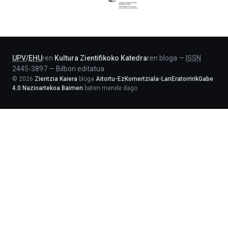
Jaurlaritza
-
Lehendakaritza
UPV
/
EHU
ren
Kultura Zientifikoko Katedra
ren bloga
—
ISSN
2445-3897
—
Bilbon editatua
©
2026
Zientzia Kaiera
bloga
Aitortu-EzKomertziala-LanEratorririkGabe
4.0 Nazioartekoa Baimen
baten mende dago