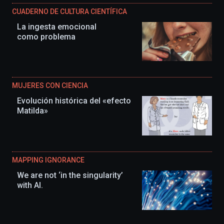
CUADERNO DE CULTURA CIENTÍFICA
La ingesta emocional
como problema
MUJERES CON CIENCIA
Evolución histórica del «efecto
Matilda»
MAPPING IGNORANCE
We are not ‘in the singularity’
with AI.