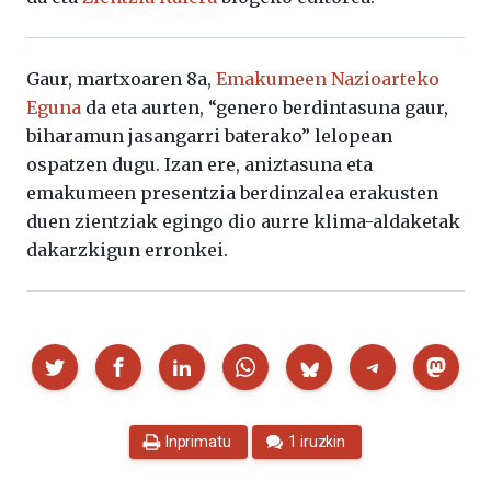
Gaur, martxoaren 8a,
Emakumeen Nazioarteko
Eguna
da eta aurten, “genero berdintasuna gaur,
biharamun jasangarri baterako” lelopean
ospatzen dugu. Izan ere, aniztasuna eta
emakumeen presentzia berdinzalea erakusten
duen zientziak egingo dio aurre klima-aldaketak
dakarzkigun erronkei.
Partekatu
Inprimatu
1 iruzkin