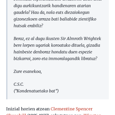
digu aurkikuntzarik handienaren atarian
gaudela? Hau da, nola euts diezaiokegun
gizonezkoen arraza bati baliabide zientifiko
hutsak erabiliz?
Beraz, ez al dugu ikusten Sir Almroth Wrightek
bere lorpen ugariak koroatuko dituela, gizadia
hainbeste denboraz hondatu duen espezie
bizkarroi, zoro eta immoralagandik libratuz?
Zure esanekoa,
C.S.C.
(“Kondenatuetako bat”)
Inizial horien atzean
Clementine Spencer