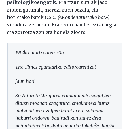
psikologikoengatik
. Erantzun sutuak jaso
zituen gutunak, merezi zuen bezala, eta
horietako batek
C.S.C. («Kondenatuetako bat»)
sinadura zeraman. Erantzun hau bereziki argia
eta zorrotza zen eta honela zioen:
1912ko martxoaren 30a
The Times egunkariko editorearentzat
Jaun hori,
Sir Almroth Wrightek emakumeak ezagutzen
dituen moduan ezagututa, emakumeei buruz
idatzi dituen azalpen burutsu eta sakonak
irakurri ondoren, badirudi kontua ez dela
«emakumeek bozkatu beharko lukete?», baizik