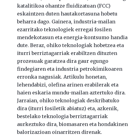
katalitikoa ohantze fluidizatuan (FCC)
eskaintzen duten hautakortasuna hobetu
beharra
dago. Gainera, industria-mailan
ezarritako teknologiek erregai fosilen
mendekotasun eta energia-kon
tsumo handia
dute. Beraz, ohiko teknologiak hobetzea eta
iturri berriztagarriak erabiltzen dituzten
pro
zesuak garatzea dira gaur egungo
findegiaren eta industria petrokimikoaren
erronka nagusiak. Artikulu
honetan,
lehendabizi, olefina arinen erabilerak eta
haien eskaria mundu-mailan aztertuko dira.
Jarraian,
ohiko teknologiak deskribatuko
dira (iturri fosiletik abiatuz) eta, azkenik,
bestelako teknologia berriz
tagarriak
aurkeztuko dira, biomasaren eta hondakinen
balorizazioan oinarritzen direnak
.