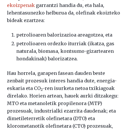
ekoizpenak
garrantzi handia du, eta hala,
lehentasunezko helburua da, olefinak ekoizteko
bideak ezartzea:
petrolioaren balorizazioa areagotzea, eta
petrolioaren ordezko iturriak (ikatza, gas
naturala, biomasa, kontsumo-gizartearen
hondakinak) balorizatzea.
Hau horrela, garapen fasean dauden beste
zenbait prozesuk interes handia dute, energia-
eskaria eta CO
-ren isurketa netoa txikiagoak
2
direlako. Horien artean, hauek aurki ditzakegu:
MTO eta metanoletik propilenora (MTP)
prozesuak, industrialki ezarrita daudenak; eta
dimetileterretik olefinetara (DTO) eta
klorometanotik olefinetara (CTO) prozesuak,