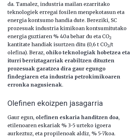
da. Tamalez, industria mailan ezarritako
teknologiek erregai fosilen menpekotasun eta
energia kontsumo handia dute. Bereziki, SC
prozesuak industria kimikoan kontsumitutako
energia guztiaren % 40a behar du eta CO
2
kantitate handiak isurtzen ditu (0,6 t CO
/t
2
olefina). Beraz,
ohiko teknologiak hobetzea eta
iturri berriztagarriak erabiltzen dituzten
prozesuak garatzea dira gaur egungo
findegiaren eta industria petrokimikoaren
erronka nagusienak
.
Olefinen ekoizpen jasagarria
Gaur egun,
olefinen eskaria handitzen doa
,
etilenoaren eskariak % 3-5 urteko igoera
aurkeztuz, eta propilenoak aldiz, % 5-7koa.