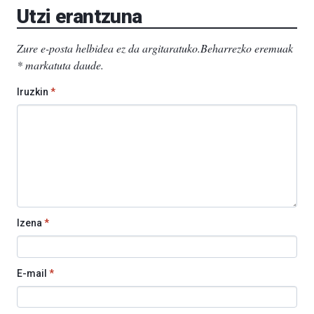
Utzi erantzuna
Zure e-posta helbidea ez da argitaratuko.
Beharrezko eremuak
*
markatuta daude
.
Iruzkin
*
Izena
*
E-mail
*