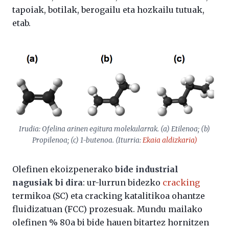
tapoiak, botilak, berogailu eta hozkailu tutuak,
etab.
Irudia: Ofelina arinen egitura molekularrak. (a) Etilenoa; (b)
Propilenoa; (c) 1-butenoa. (Iturria:
Ekaia
aldizkaria)
Olefinen ekoizpenerako
bide industrial
nagusiak bi dira
: ur-lurrun bidezko
cracking
termikoa (SC) eta cracking katalitikoa ohantze
fluidizatuan (FCC) prozesuak. Mundu mailako
olefinen % 80a bi bide hauen bitartez hornitzen