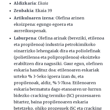
Aldizkaria
:
Ekaia
Zenbakia
: Ekaia 39
Artikuluaren izena
:
Olefina arinen
ekoizpena: egungo egoera eta
aurreikuspenak
.
Laburpena
:
Olefina arinak (bereziki, etilenoa
eta propilenoa) industria petrokimikoko
oinarrizko
lehengaiak dira eta poliolefinak
(polietilenoa eta polipropilenoa) ekoizteko
erabiltzen dira nagusiki.
Gaur egun, olefinen
eskaria handituz doa: etilenoaren eskariak
urteko % 3-5eko igoera izan du, eta
propilenoak, aldiz, % 5-7koa. Etilenoaren
eskaria bermatuta dago etanoaren ur-lurrun
bidezko crac
king termiko (SC) prozesuaren
bitartez, baina propilenoaren eskaria
betetzeko, ohiko prozesuek (SC
eta cracking