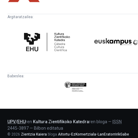
Argitaratzailea:
Kultura
Euskampus
Zientifikoko
Fundazioa
Katedra
Babeslea:
Eusko
Jaurlaritza
-
Lehendakaritza
UPV
/
EHU
ren
Kultura Zientifikoko Katedra
ren bloga
—
ISSN
2445-3897
—
Bilbon editatua
©
2026
Zientzia Kaiera
bloga
Aitortu-EzKomertziala-LanEratorririkGabe