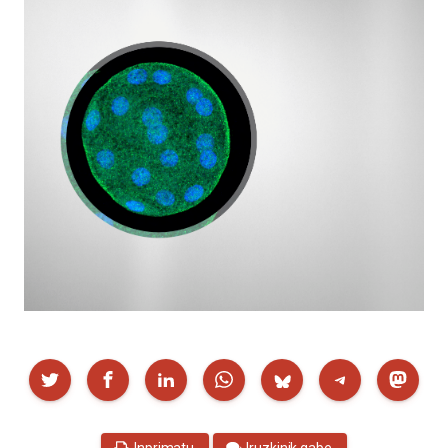
Partekatu
Inprimatu
Iruzkinik gabe