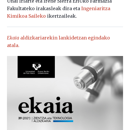
Unai Iriarte eta Irene Sierra EHUko Farmazia
Fakultateko irakasleak dira eta
Ingeniaritza
Kimikoa Saileko
ikertzaileak.
Ekaia
aldizkariarekin lankidetzan egindako
atala.