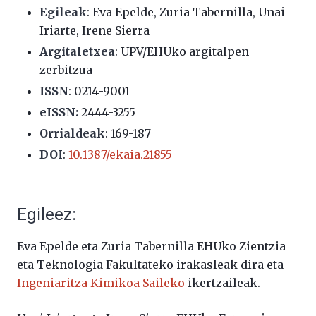
Egileak
:
Eva Epelde, Zuria Tabernilla, Unai
Iriarte, Irene Sierra
Argitaletxea
: UPV/EHUko argitalpen
zerbitzua
ISSN
:
0214-9001
eISSN:
2444-3255
Orrialdeak
:
169-187
DOI
:
10.1387/ekaia.21855
Egileez:
Eva Epelde eta Zuria Tabernilla EHUko Zientzia
eta Teknologia Fakultateko irakasleak dira eta
Ingeniaritza Kimikoa Saileko
ikertzaileak.