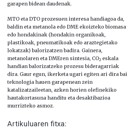
garapen bidean daudenak.
MTO eta DTO prozesuen interesa handiagoa da,
baldin eta metanola edo DME ekoizteko biomasa
edo hondakinak (hondakin organikoak,
plastikoak, pneumatikoak edo araztegietako
lokatzak) balorizatzen badira. Gainera,
metanolaren eta DMEren sintesia, CO
eskala
2
handian balorizatzeko prozesu bideragarriak
dira. Gaur egun, ikerketa ugari egiten ari dira bai
teknologia hauen garapenean zein
katalizatzaileetan, azken horien olefinekiko
hautakortasuna handitu eta desaktibazioa
murrizteko asmoz.
Artikuluaren fitxa: