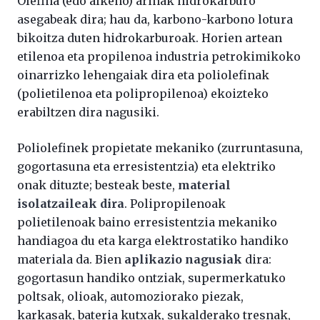
Olefina (edo alkeno) arinak hidrokarburo
asegabeak dira; hau da, karbono-karbono lotura
bikoitza duten hidrokarburoak. Horien artean
etilenoa eta propilenoa industria petrokimikoko
oinarrizko lehengaiak dira eta poliolefinak
(polietilenoa eta polipropilenoa) ekoizteko
erabiltzen dira nagusiki.
Poliolefinek propietate mekaniko (zurruntasuna,
gogortasuna eta erresistentzia) eta elektriko
onak dituzte; besteak beste,
material
isolatzaileak dira
. Polipropilenoak
polietilenoak baino erresistentzia mekaniko
handiagoa du eta karga elektrostatiko handiko
materiala da. Bien
aplikazio nagusiak
dira:
gogortasun handiko ontziak, supermerkatuko
poltsak, olioak, automoziorako piezak,
karkasak, bateria kutxak, sukalderako tresnak,