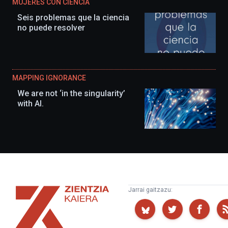
MUJERES CON CIENCIA
Seis problemas que la ciencia
no puede resolver
MAPPING IGNORANCE
We are not ‘in the singularity’
with AI.
Zientzia
Jarrai gaitzazu:
Kaiera