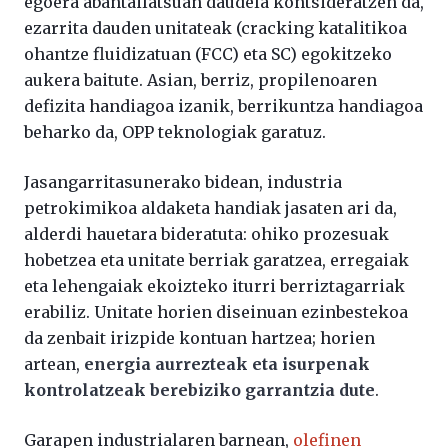
egoera abantailatsuan daudela kontsideratzen da,
ezarrita dauden unitateak (cracking katalitikoa
ohantze fluidizatuan (FCC) eta SC) egokitzeko
aukera baitute. Asian, berriz, propilenoaren
defizita handiagoa izanik, berrikuntza handiagoa
beharko da, OPP teknologiak garatuz.
Jasangarritasunerako bidean, industria
petrokimikoa aldaketa handiak jasaten ari da,
alderdi hauetara bideratuta: ohiko prozesuak
hobetzea eta unitate berriak garatzea, erregaiak
eta lehengaiak ekoizteko iturri berriztagarriak
erabiliz. Unitate horien diseinuan ezinbestekoa
da zenbait irizpide kontuan hartzea; horien
artean,
energia aurrezteak eta isurpenak
kontrolatzeak berebiziko garrantzia dute
.
Garapen industrialaren barnean,
olefinen