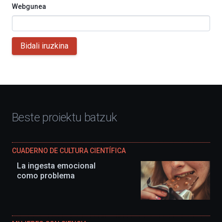
Webgunea
Bidali iruzkina
Beste proiektu batzuk
CUADERNO DE CULTURA CIENTÍFICA
La ingesta emocional
como problema