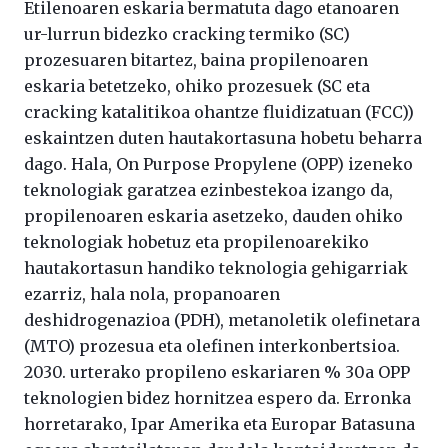
Etilenoaren eskaria bermatuta dago etanoaren
ur-lurrun bidezko cracking termiko (SC)
prozesuaren bitartez, baina propilenoaren
eskaria betetzeko, ohiko prozesuek (SC eta
cracking katalitikoa ohantze fluidizatuan (FCC))
eskaintzen duten hautakortasuna hobetu beharra
dago. Hala, On Purpose Propylene (OPP) izeneko
teknologiak garatzea ezinbestekoa izango da,
propilenoaren eskaria asetzeko, dauden ohiko
teknologiak hobetuz eta propilenoarekiko
hautakortasun handiko teknologia gehigarriak
ezarriz, hala nola, propanoaren
deshidrogenazioa (PDH), metanoletik olefinetara
(MTO) prozesua eta olefinen interkonbertsioa.
2030. urterako propileno eskariaren % 30a OPP
teknologien bidez hornitzea espero da. Erronka
horretarako, Ipar Amerika eta Europar Batasuna