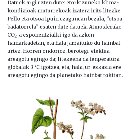
Datuek argi uzten dute: etorkizuneko klima-
kondizioak muturrekoak izatera irits litezke.
Pello eta otsoa ipuin ezagunean bezala, “otsoa
badatorrela” esaten dute datuek. Atmosferako
CO
-a esponentzialki igo da azken
2
hamarkadetan, eta hala jarraituko du hainbat
urtez. Horren ondorioz, berotegi-efektua
areagotu egingo da; litekeena da tenperatura
globalak 3 °C igotzea, eta, hala, ur-eskasia ere
areagotu egingo da planetako hainbat tokitan.