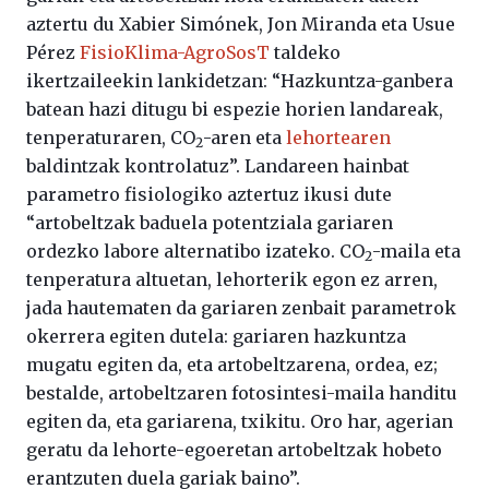
aztertu du Xabier Simónek, Jon Miranda eta Usue
Pérez
FisioKlima-AgroSosT
taldeko
ikertzaileekin lankidetzan: “Hazkuntza-ganbera
batean hazi ditugu bi espezie horien landareak,
tenperaturaren, CO
-aren eta
lehortearen
2
baldintzak kontrolatuz”. Landareen hainbat
parametro fisiologiko aztertuz ikusi dute
“artobeltzak baduela potentziala gariaren
ordezko labore alternatibo izateko. CO
-maila eta
2
tenperatura altuetan, lehorterik egon ez arren,
jada hautematen da gariaren zenbait parametrok
okerrera egiten dutela: gariaren hazkuntza
mugatu egiten da, eta artobeltzarena, ordea, ez;
bestalde, artobeltzaren fotosintesi-maila handitu
egiten da, eta gariarena, txikitu. Oro har, agerian
geratu da lehorte-egoeretan artobeltzak hobeto
erantzuten duela gariak baino”.