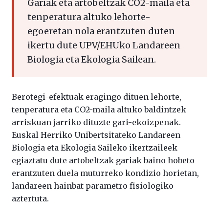
Gariak eta artobeltzak CO2-maila eta
tenperatura altuko lehorte-
egoeretan nola erantzuten duten
ikertu dute UPV/EHUko Landareen
Biologia eta Ekologia Sailean.
Berotegi-efektuak eragingo dituen lehorte,
tenperatura eta CO2-maila altuko baldintzek
arriskuan jarriko dituzte gari-ekoizpenak.
Euskal Herriko Unibertsitateko Landareen
Biologia eta Ekologia Saileko ikertzaileek
egiaztatu dute artobeltzak gariak baino hobeto
erantzuten duela muturreko kondizio horietan,
landareen hainbat parametro fisiologiko
aztertuta.