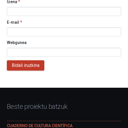
Izena
*
E-mail
*
Webgunea
Bidali iruzkina
Beste proiektu batzuk
CUADERNO DE CULTURA CIENTÍFICA