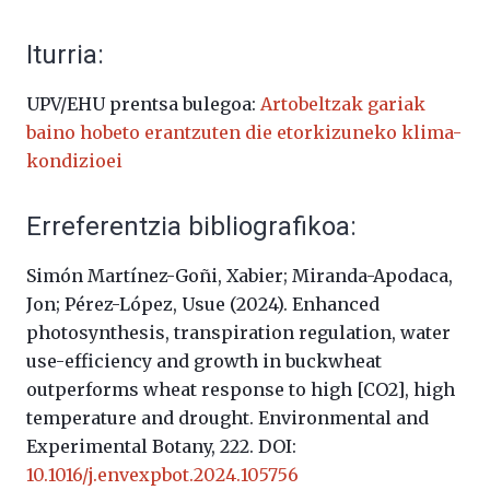
Iturria:
UPV/EHU prentsa bulegoa:
Artobeltzak gariak
baino hobeto erantzuten die etorkizuneko klima-
kondizioei
Erreferentzia bibliografikoa:
Simón Martínez-Goñi, Xabier; Miranda-Apodaca,
Jon; Pérez-López, Usue (2024).
Enhanced
photosynthesis, transpiration regulation, water
use-efficiency and growth in buckwheat
outperforms wheat response to high [CO2], high
temperature and drought.
Environmental and
Experimental Botany, 222. DOI:
10.1016/j.envexpbot.2024.105756