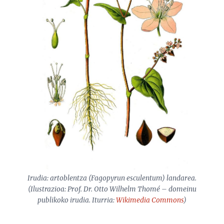
Irudia: artoblentza (
Fagopyrun esculentum)
landarea.
(Ilustrazioa: Prof. Dr. Otto Wilhelm Thomé – domeinu
publikoko irudia. Iturria:
Wikimedia Commons
)