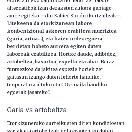
etorkizuneko baldintza horietan zer labore
alternatibok izan dezaketen aukera gehiago
aurre egiteko —dio Xabier Simón ikertzaileak—.
Litekeena da etorkizunean labore
konbentzional askoren erabilera murriztea
(garia, artoa…), eta haien ordez egoera
berrietan hobeto aurrera egiten duten
laboreak erabiltzea. Hortxe daude, adibidez,
artobeltza, basartoa, espelta eta abar
. Beraz,
funtsezkoa da jakitea espezie horiek zer
gaitasun izango duten lehorte handiko,
tenperatura altuko eta CO
-maila handiko
2
egoerak jasateko”.
Garia vs artobeltza
Etorkizunerako aurreikusten diren kondizioetan
gariak eta artobeltzak nola erantzuten duten