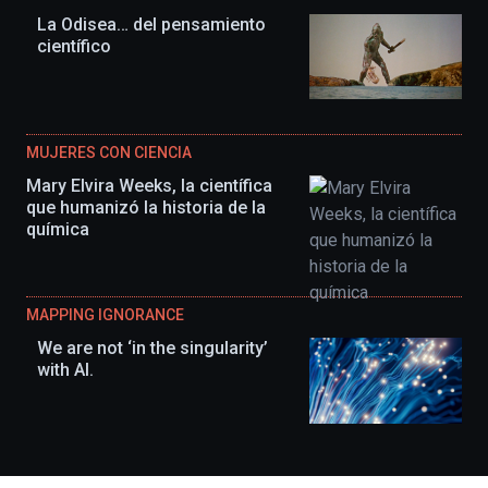
La Odisea… del pensamiento
científico
MUJERES CON CIENCIA
Mary Elvira Weeks, la científica
que humanizó la historia de la
química
MAPPING IGNORANCE
We are not ‘in the singularity’
with AI.