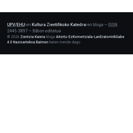
-
Lehendakaritza
UPV
/
EHU
ren
Kultura Zientifikoko Katedra
ren bloga
—
ISSN
2445-3897
—
Bilbon editatua
©
2026
Zientzia Kaiera
bloga
Aitortu-EzKomertziala-LanEratorririkGabe
4.0 Nazioartekoa Baimen
baten mende dago