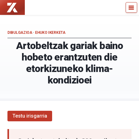
Zientzia
Kultura
Kaiera
Zientifikoko
—
Katedra
Kultura
DIBULGAZIOA
·
EHUKO IKERKETA
Zientifikoko
Artobeltzak gariak baino
Katedra
hobeto erantzuten die
etorkizuneko klima-
kondizioei
Testu irisgarria