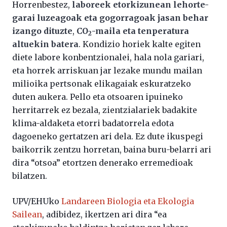
Horrenbestez,
laboreek etorkizunean lehorte-
garai luzeagoak eta gogorragoak jasan behar
izango dituzte
,
CO
-maila eta tenperatura
2
altuekin batera
. Kondizio horiek kalte egiten
diete labore konbentzionalei, hala nola gariari,
eta horrek arriskuan jar lezake mundu mailan
milioika pertsonak elikagaiak eskuratzeko
duten aukera. Pello eta otsoaren ipuineko
herritarrek ez bezala, zientzialariek badakite
klima-aldaketa etorri badatorrela edota
dagoeneko gertatzen ari dela. Ez dute ikuspegi
baikorrik zentzu horretan, baina buru-belarri ari
dira “otsoa” etortzen denerako erremedioak
bilatzen.
UPV/EHUko
Landareen Biologia eta Ekologia
Sailean
, adibidez, ikertzen ari dira “ea