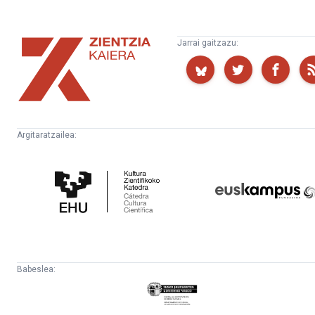
Zientzia
Jarrai gaitzazu:
Kaiera
Argitaratzailea:
Kultura
Euskampus
Zientifikoko
Fundazioa
Katedra
Babeslea:
Eusko
Jaurlaritza