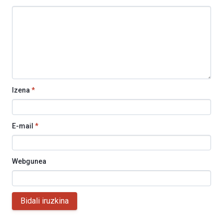
Izena
*
E-mail
*
Webgunea
Bidali iruzkina