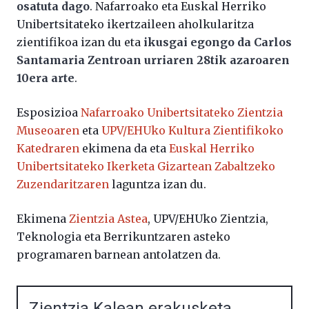
osatuta dago
. Nafarroako eta Euskal Herriko
Unibertsitateko ikertzaileen aholkularitza
zientifikoa izan du eta
ikusgai egongo da Carlos
Santamaria Zentroan urriaren 28tik azaroaren
10era arte
.
Esposizioa
Nafarroako Unibertsitateko Zientzia
Museoaren
eta
UPV/EHUko Kultura Zientifikoko
Katedraren
ekimena da eta
Euskal Herriko
Unibertsitateko Ikerketa Gizartean Zabaltzeko
Zuzendaritzaren
laguntza izan du.
Ekimena
Zientzia Astea
, UPV/EHUko Zientzia,
Teknologia eta Berrikuntzaren asteko
programaren barnean antolatzen da.
Zientzia Kalean erakusketa