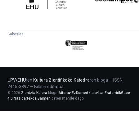
Babeslea:
Eusko
Jaurlaritza
-
Lehendakaritza
UPV
/
EHU
ren
Kultura Zientifikoko Katedra
ren bloga
—
ISSN
2445-3897
—
Bilbon editatua
©
2026
Zientzia Kaiera
bloga
Aitortu-EzKomertziala-LanEratorririkGabe
4.0 Nazioartekoa Baimen
baten mende dago