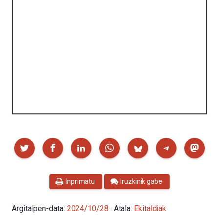
Partekatu
Inprimatu
Iruzkinik gabe
Argitalpen-data:
2024/10/28
· Atala:
Ekitaldiak