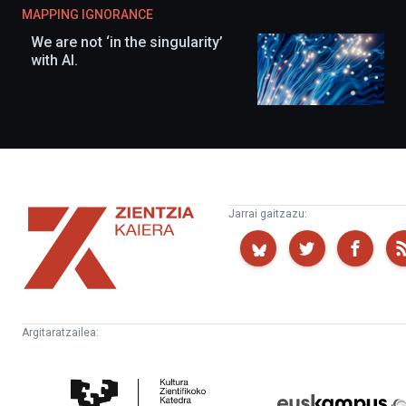
MAPPING IGNORANCE
We are not ‘in the singularity’
with AI.
Zientzia
Jarrai gaitzazu:
Kaiera
Argitaratzailea:
Kultura
Euskampus
Zientifikoko
Fundazioa
Katedra