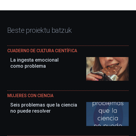
Beste proiektu batzuk
CUADERNO DE CULTURA CIENTÍFICA
La ingesta emocional
como problema
MUJERES CON CIENCIA
Seis problemas que la ciencia
no puede resolver