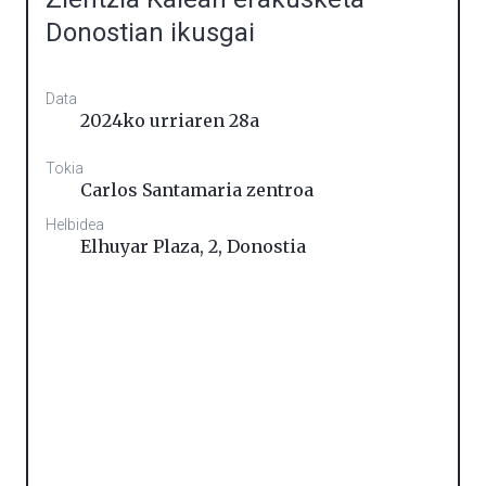
Donostian ikusgai
Data
2024ko urriaren 28a
Tokia
Carlos Santamaria zentroa
Helbidea
Elhuyar Plaza, 2
,
Donostia