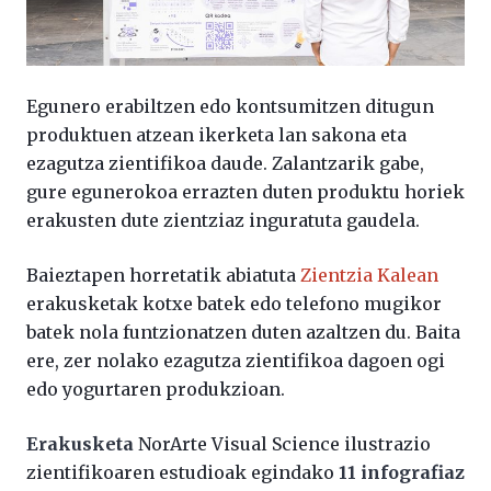
Egunero erabiltzen edo kontsumitzen ditugun
produktuen atzean ikerketa lan sakona eta
ezagutza zientifikoa daude. Zalantzarik gabe,
gure egunerokoa errazten duten produktu horiek
erakusten dute zientziaz inguratuta gaudela.
Baieztapen horretatik abiatuta
Zientzia Kalean
erakusketak kotxe batek edo telefono mugikor
batek nola funtzionatzen duten azaltzen du. Baita
ere, zer nolako ezagutza zientifikoa dagoen ogi
edo yogurtaren produkzioan.
Erakusketa
NorArte Visual Science ilustrazio
zientifikoaren estudioak egindako
11 infografiaz