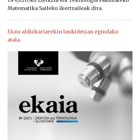
UPV/EHUko Zientzia eta Teknologia Fakultateko
Matematika Saileko ikertzaileak dira.
Ekaia
aldizkariarekin lankidetzan egindako
atala.