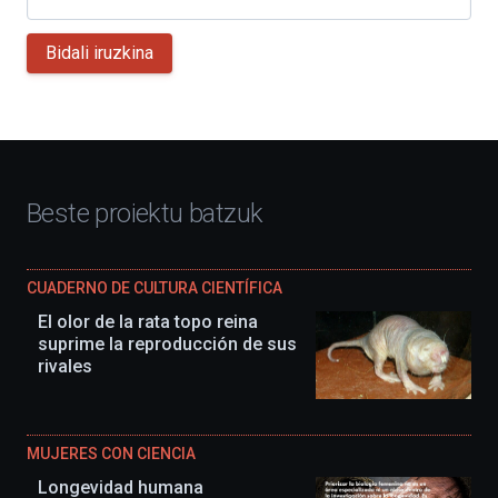
Bidali iruzkina
Beste proiektu batzuk
CUADERNO DE CULTURA CIENTÍFICA
El olor de la rata topo reina
suprime la reproducción de sus
rivales
MUJERES CON CIENCIA
Longevidad humana