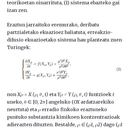
teorikoetan oinarrituta, (1) sistema ebazteko gai
izan zen.
Eraztun jarraituko eremurako, deribatu
partzialetako ekuazioez baliatuta, erreakzio-
difusio ekuazioetako sistema hau planteatu zuen
Turingek:
non
Xρ
=
X (ρ, θ , t)
eta
Yρ = Y (ρ, θ , t)
funtzioek
t
uneko, θ ∈ [0, 2π] angeluko (
OX
ardatzarekiko
neurtuta) eta
ρ
erradio finkoko eraztuneko
puntuko substantzia kimikoen kontzentrazioak
adierazten dituzten. Bestalde,
ρ ∈
(
ρ1, ρ2
) dago (
ρ1