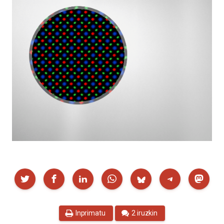
Partekatu
Inprimatu
2 iruzkin