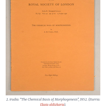
2. irudia: “The Chemical Basis of Morphogenesis”, 1952. (Iturria:
Ekaia
aldizkaria
).