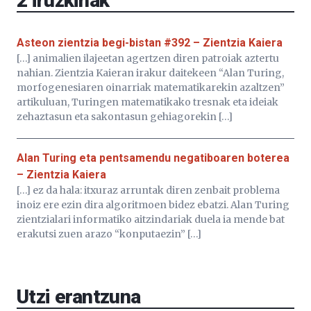
2
iruzkinak
Asteon zientzia begi-bistan #392 – Zientzia Kaiera
[…] animalien ilajeetan agertzen diren patroiak aztertu
nahian. Zientzia Kaieran irakur daitekeen “Alan Turing,
morfogenesiaren oinarriak matematikarekin azaltzen”
artikuluan, Turingen matematikako tresnak eta ideiak
zehaztasun eta sakontasun gehiagorekin […]
Alan Turing eta pentsamendu negatiboaren boterea
– Zientzia Kaiera
[…] ez da hala: itxuraz arruntak diren zenbait problema
inoiz ere ezin dira algoritmoen bidez ebatzi. Alan Turing
zientzialari informatiko aitzindariak duela ia mende bat
erakutsi zuen arazo “konputaezin” […]
Utzi erantzuna