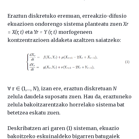
Eraztun diskretuko eremuan, erreakzio-difusio
ekuazioen ondorengo sistema planteatu zuen
Xr
=
X(r, t)
eta
Yr = Y (r, t)
morfogeneen
kontzentrazioen aldaketa azaltzen saiatzeko:
∀ r ∈ (1,…,
N
), izan ere, eraztun diskretuan
N
zelula daudela suposatu zuen. Hau da, eraztuneko
zelula bakoitzarentzako horrelako sistema bat
betetzea eskatu zuen.
Deskribatzen ari garen (1) sisteman, ekuazio
bakoitzeko eskuinaldeko bigarren batugaiek