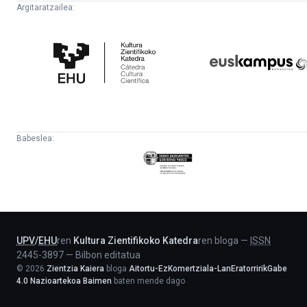
Argitaratzailea:
Kultura
Euskampus
Zientifikoko
Fundazioa
Katedra
Babeslea:
Eusko
Jaurlaritza
-
Lehendakaritza
UPV
/
EHU
ren
Kultura Zientifikoko Katedra
ren bloga
—
ISSN
2445-3897
—
Bilbon editatua
©
2026
Zientzia Kaiera
bloga
Aitortu-EzKomertziala-LanEratorririkGabe
4.0 Nazioartekoa Baimen
baten mende dago