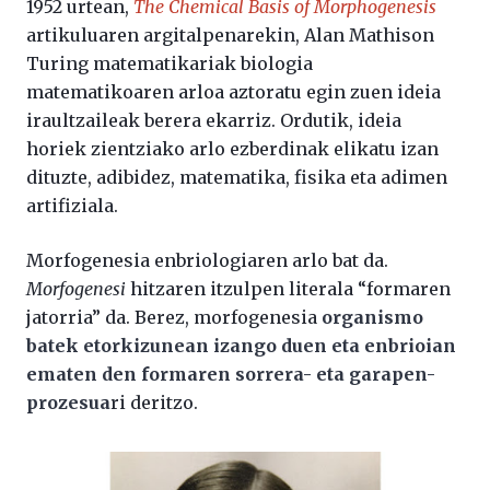
1952 urtean,
The Chemical Basis of Morphogenesis
artikuluaren argitalpenarekin, Alan Mathison
Turing matematikariak biologia
matematikoaren arloa aztoratu egin zuen ideia
iraultzaileak berera ekarriz. Ordutik, ideia
horiek zientziako arlo ezberdinak elikatu izan
dituzte, adibidez, matematika, fisika eta adimen
artifiziala.
Morfogenesia enbriologiaren arlo bat da.
Morfogenesi
hitzaren itzulpen literala “formaren
jatorria” da. Berez, morfogenesia
organismo
batek etorkizunean izango duen eta enbrioian
ematen den formaren sorrera- eta garapen-
prozesua
ri deritzo.