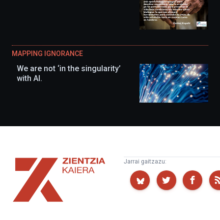
MAPPING IGNORANCE
We are not ‘in the singularity’
with AI.
Zientzia
Jarrai gaitzazu:
Kaiera