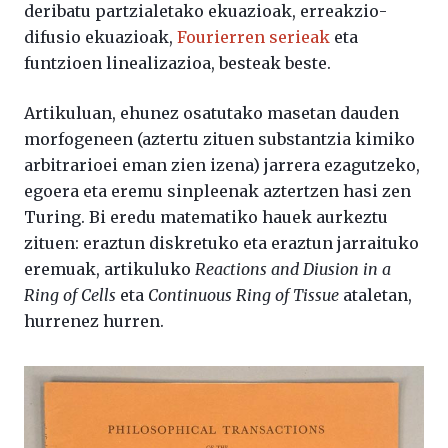
deribatu partzialetako ekuazioak, erreakzio-
difusio ekuazioak,
Fourierren serieak
eta
funtzioen linealizazioa, besteak beste.
Artikuluan, ehunez osatutako masetan dauden
morfogeneen (aztertu zituen substantzia kimiko
arbitrarioei eman zien izena) jarrera ezagutzeko,
egoera eta eremu sinpleenak aztertzen hasi zen
Turing. Bi eredu matematiko hauek aurkeztu
zituen: eraztun diskretuko eta eraztun jarraituko
eremuak, artikuluko
Reactions and Diusion in a
Ring of Cells
eta
Continuous Ring of Tissue
ataletan,
hurrenez hurren.