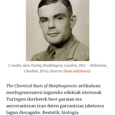
1. irudia: Alan Turing (Paddington, Londres, 1912 – Wilmslow,
Cheshire, 1954). (Iturria:
Ekaia
aldizkaria
)
The Chemical Basis of Morphogenesis
artikuluan
morfogenesiaren inguruko edukiak ulertzeak
Turingen ikerketek bere garaian eta
aurrerantzean izan duten garrantziaz jabetzera
lagun diezaguke. Bestetik, biologia