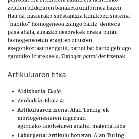
zelulen bilduraren banaketa uniformea bazen.
Hau da, hasierako substantzia kimikoen sistema
“nahiko” homogeneoa izango balitz, denbora
pasa ahala, ausazko desorekek oreka-puntu
homogeneoetan eragiten zituzten
ezegonkortasunengatik, patroi bat baino gehiago
garatuko liratekeela,
Turingen patroi
deritzenak.
Artikuluaren fitxa:
Aldizkaria
:
Ekaia
Zenbakia
: Ekaia 41
Artikuluaren izena
: Alan Turing-ek
morfogenesiaren inguruan
egindako ikerketaren analisi matematikoa.
Laburpena
: Artikulu honetan, Alan Turing