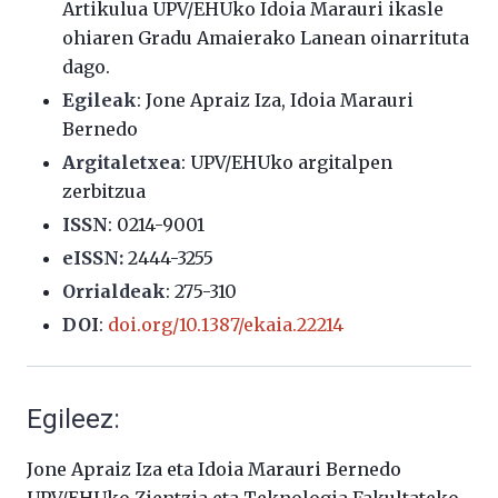
Artikulua UPV/EHUko Idoia Marauri ikasle
ohiaren Gradu Amaierako Lanean oinarrituta
dago.
Egileak
:
Jone Apraiz Iza
, Idoia Marauri
Bernedo
Argitaletxea
: UPV/EHUko argitalpen
zerbitzua
ISSN
:
0214-9001
eISSN:
2444-3255
Orrialdeak
:
275-310
DOI
:
doi.org/10.1387/ekaia.22214
Egileez:
Jone Apraiz Iza eta Idoia Marauri Bernedo