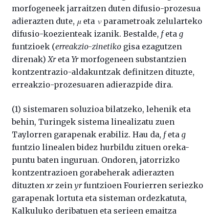
morfogeneek jarraitzen duten difusio-prozesua
adierazten dute,
μ
eta
ν
parametroak zelularteko
difusio-koezienteak izanik. Bestalde,
f
eta
g
funtzioek (
erreakzio-zinetiko
gisa ezagutzen
direnak)
Xr
eta
Yr
morfogeneen substantzien
kontzentrazio-aldakuntzak definitzen dituzte,
erreakzio-prozesuaren adierazpide dira.
(1) sistemaren soluzioa bilatzeko, lehenik eta
behin, Turingek sistema linealizatu zuen
Taylorren garapenak erabiliz. Hau da,
f
eta
g
funtzio linealen bidez hurbildu zituen oreka-
puntu baten inguruan. Ondoren, jatorrizko
kontzentrazioen gorabeherak adierazten
dituzten
xr
zein
yr
funtzioen Fourierren seriezko
garapenak lortuta eta sisteman ordezkatuta,
Kalkuluko deribatuen eta serieen emaitza