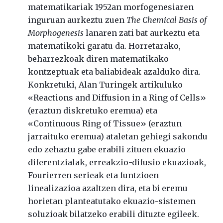
matematikariak 1952an morfogenesiaren
inguruan aurkeztu zuen
The Chemical Basis of
Morphogenesis
lanaren zati bat aurkeztu eta
matematikoki garatu da. Horretarako,
beharrezkoak diren matematikako
kontzeptuak eta baliabideak azalduko dira.
Konkretuki, Alan Turingek artikuluko
«Reactions and Diffusion in a Ring of Cells»
(eraztun diskretuko eremua) eta
«Continuous Ring of Tissue» (eraztun
jarraituko eremua) ataletan gehiegi sakondu
edo zehaztu gabe erabili zituen ekuazio
diferentzialak, erreakzio-difusio ekuazioak,
Fourierren serieak eta funtzioen
linealizazioa azaltzen dira, eta bi eremu
horietan planteatutako ekuazio-sistemen
soluzioak bilatzeko erabili dituzte egileek.