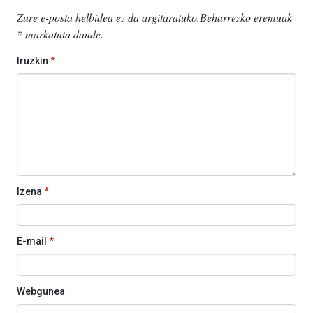
Zure e-posta helbidea ez da argitaratuko.
Beharrezko eremuak
*
markatuta daude
.
Iruzkin
*
Izena
*
E-mail
*
Webgunea