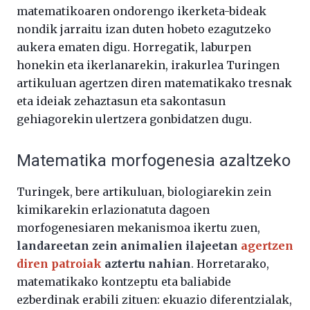
matematikoaren ondorengo ikerketa-bideak
nondik jarraitu izan duten hobeto ezagutzeko
aukera ematen digu. Horregatik, laburpen
honekin eta ikerlanarekin, irakurlea Turingen
artikuluan agertzen diren matematikako tresnak
eta ideiak zehaztasun eta sakontasun
gehiagorekin ulertzera gonbidatzen dugu.
Matematika morfogenesia azaltzeko
Turingek, bere artikuluan, biologiarekin zein
kimikarekin erlazionatuta dagoen
morfogenesiaren mekanismoa ikertu zuen,
landareetan zein animalien ilajeetan
agertzen
diren patroiak
aztertu nahian
. Horretarako,
matematikako kontzeptu eta baliabide
ezberdinak erabili zituen: ekuazio diferentzialak,