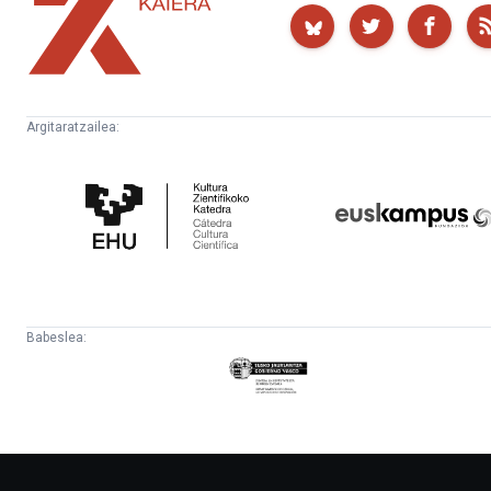
Kaiera
Argitaratzailea:
Kultura
Euskampus
Zientifikoko
Fundazioa
Katedra
Babeslea:
Eusko
Jaurlaritza
-
Lehendakaritza