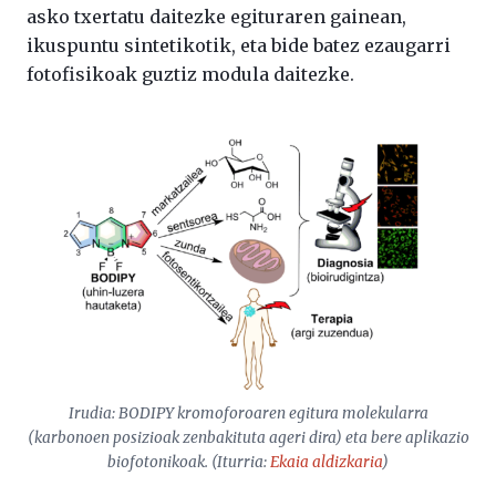
asko txertatu daitezke egituraren gainean,
ikuspuntu sintetikotik, eta bide batez ezaugarri
fotofisikoak guztiz modula daitezke.
Irudia: BODIPY kromoforoaren egitura molekularra
(karbonoen posizioak zenbakituta ageri dira) eta bere aplikazio
biofotonikoak. (Iturria:
Ekaia
aldizkaria
)