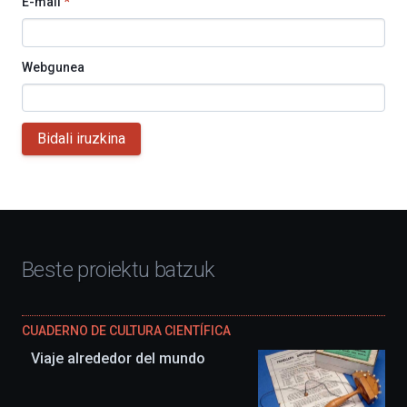
E-mail
*
Webgunea
Bidali iruzkina
Beste proiektu batzuk
CUADERNO DE CULTURA CIENTÍFICA
Viaje alrededor del mundo