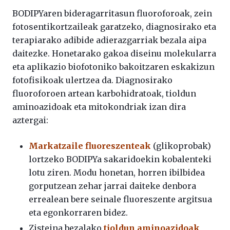
BODIPYaren bideragarritasun fluoroforoak, zein
fotosentikortzaileak garatzeko, diagnosirako eta
terapiarako adibide adierazgarriak bezala aipa
daitezke. Honetarako gakoa diseinu molekularra
eta aplikazio biofotoniko bakoitzaren eskakizun
fotofisikoak ulertzea da. Diagnosirako
fluoroforoen artean karbohidratoak, tioldun
aminoazidoak eta mitokondriak izan dira
aztergai:
Markatzaile fluoreszenteak
(glikoprobak)
lortzeko BODIPYa sakaridoekin kobalenteki
lotu ziren. Modu honetan, horren ibilbidea
gorputzean zehar jarrai daiteke denbora
errealean bere seinale fluoreszente argitsua
eta egonkorraren bidez.
Zisteina bezalako
tioldun aminoazidoak