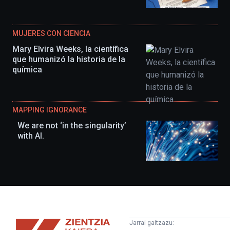
MUJERES CON CIENCIA
Mary Elvira Weeks, la científica
que humanizó la historia de la
química
MAPPING IGNORANCE
We are not ‘in the singularity’
with AI.
Zientzia
Jarrai gaitzazu: