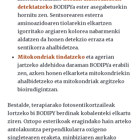
detektatzeko
BODIPYa ester asegabetuekin
hornitu zen. Sentsorearen esterra
aminoazidoaren tiolarekin elkartzen
igorritako argiaren kolorea nabarmenki
aldatzen da honen detekzio erraza eta
sentikorra ahalbidetzea.
Mitokondriak tindatzeko
eta agerian
jartzeko aldehidoa daraman BODIPYa erabili
zen, azken honen elkarketa mitokondriekin
ahalbidetzeko eta mitokondriak argitzeko
bioirudigintzan.
Bestalde, terapiarako fotosentikortzaileak
lortzeko bi BODIPY berdinak kobalenteki elkartu
ziren. Oztopo esterikoak eragindako hain arteko
antolakuntza perpendikularra oxigeno
singletearen eraketa, minbiziaren aurkako