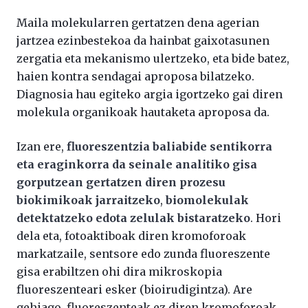
Maila molekularren gertatzen dena agerian
jartzea ezinbestekoa da hainbat gaixotasunen
zergatia eta mekanismo ulertzeko, eta bide batez,
haien kontra sendagai aproposa bilatzeko.
Diagnosia hau egiteko argia igortzeko gai diren
molekula organikoak hautaketa aproposa da.
Izan ere,
fluoreszentzia baliabide sentikorra
eta eraginkorra da seinale analitiko gisa
gorputzean gertatzen diren prozesu
biokimikoak jarraitzeko
,
biomolekulak
detektatzeko edota zelulak bistaratzeko
. Hori
dela eta, fotoaktiboak diren kromoforoak
markatzaile, sentsore edo zunda fluoreszente
gisa erabiltzen ohi dira mikroskopia
fluoreszenteari esker (bioirudigintza). Are
gehiago, fluoreszenteak ez diren kromoforoak,