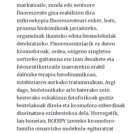
markatzaile, zunda edo sentsore
fluoreszente gisa erabiltzen dira
mikroskopia fluoreszenteari esker; hots,
prozesu biokimikoak jarraitzeko,
organuluak ikusteko edota biomolekulak
detektatzeko. Fluoreszentziarik ez duten
kromoforoak, ordea, oxigeno singletea
sortzeko gaitasuna ere izan dezakete eta
fotosentikortzaile izaerarekin erabil
daitezke terapia fotodinamikoan,
minbiziaren aurkako tratamenduan. Argi
dago, biofotonikako arlo baterako zein
besterako eskakizun fotofisikoak guztiz
bestelakoak direla eta kromoforo ezberdinak
diseinatzea ezinbestekoa dela. Horregatik,
lan honetan, BODIPY izeneko kromoforo-
familia oinarrizko molekula-egituratzat