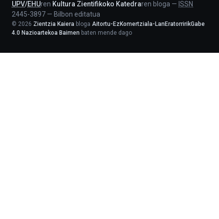
UPV
/
EHU
ren
Kultura Zientifikoko Katedra
ren bloga
—
ISSN
2445-3897
—
Bilbon editatua
©
2026
Zientzia Kaiera
bloga
Aitortu-EzKomertziala-LanEratorririkGabe
4.0 Nazioartekoa Baimen
baten mende dago