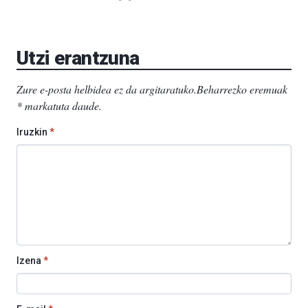
Utzi erantzuna
Zure e-posta helbidea ez da argitaratuko.
Beharrezko eremuak
*
markatuta daude
.
Iruzkin
*
Izena
*