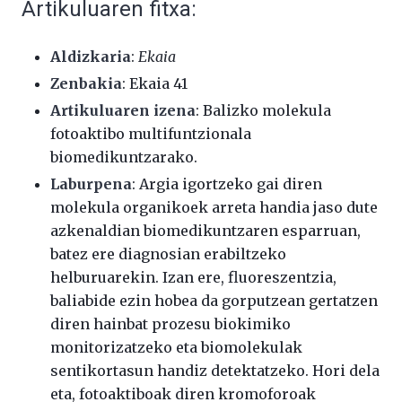
Artikuluaren fitxa:
Aldizkaria
:
Ekaia
Zenbakia
: Ekaia 41
Artikuluaren izena
:
Balizko molekula
fotoaktibo multifuntzionala
biomedikuntzarako
.
Laburpena
: Argia igortzeko gai diren
molekula organikoek arreta handia jaso dute
azkenaldian biomedikuntzaren esparruan,
batez ere diagnosian erabiltzeko
helburuarekin. Izan ere, fluoreszentzia,
baliabide ezin hobea da gorputzean gertatzen
diren hainbat prozesu biokimiko
monitorizatzeko eta biomolekulak
sentikortasun handiz detektatzeko. Hori dela
eta, fotoaktiboak diren kromoforoak