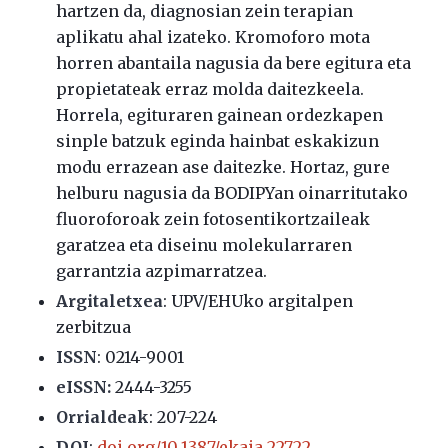
hartzen da, diagnosian zein terapian
aplikatu ahal izateko. Kromoforo mota
horren abantaila nagusia da bere egitura eta
propietateak erraz molda daitezkeela.
Horrela, egituraren gainean ordezkapen
sinple batzuk eginda hainbat eskakizun
modu errazean ase daitezke. Hortaz, gure
helburu nagusia da BODIPYan oinarritutako
fluoroforoak zein fotosentikortzaileak
garatzea eta diseinu molekularraren
garrantzia azpimarratzea.
Argitaletxea
: UPV/EHUko argitalpen
zerbitzua
ISSN
:
0214-9001
eISSN:
2444-3255
Orrialdeak
:
207-224
DOI
:
doi.org/10.1387/ekaia.22722