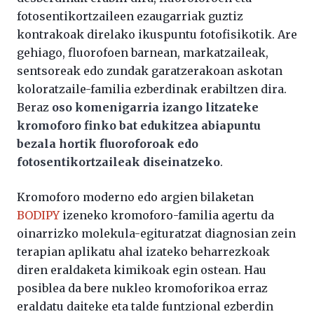
fotosentikortzaileen ezaugarriak guztiz
kontrakoak direlako ikuspuntu fotofisikotik. Are
gehiago, fluorofoen barnean, markatzaileak,
sentsoreak edo zundak garatzerakoan askotan
koloratzaile-familia ezberdinak erabiltzen dira.
Beraz
oso komenigarria izango litzateke
kromoforo finko bat edukitzea abiapuntu
bezala hortik fluoroforoak edo
fotosentikortzaileak diseinatzeko
.
Kromoforo moderno edo argien bilaketan
BODIPY
izeneko kromoforo-familia agertu da
oinarrizko molekula-egituratzat diagnosian zein
terapian aplikatu ahal izateko beharrezkoak
diren eraldaketa kimikoak egin ostean. Hau
posiblea da bere nukleo kromoforikoa erraz
eraldatu daiteke eta talde funtzional ezberdin