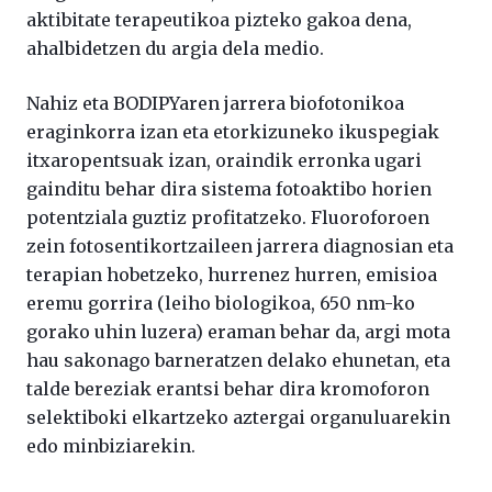
aktibitate terapeutikoa pizteko gakoa dena,
ahalbidetzen du argia dela medio.
Nahiz eta BODIPYaren jarrera biofotonikoa
eraginkorra izan eta etorkizuneko ikuspegiak
itxaropentsuak izan, oraindik erronka ugari
gainditu behar dira sistema fotoaktibo horien
potentziala guztiz profitatzeko. Fluoroforoen
zein fotosentikortzaileen jarrera diagnosian eta
terapian hobetzeko, hurrenez hurren, emisioa
eremu gorrira (leiho biologikoa, 650 nm-ko
gorako uhin luzera) eraman behar da, argi mota
hau sakonago barneratzen delako ehunetan, eta
talde bereziak erantsi behar dira kromoforon
selektiboki elkartzeko aztergai organuluarekin
edo minbiziarekin.