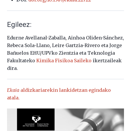
Egileez:
Edurne Avellanal-Zaballa, Ainhoa Oliden-Sánchez,
Rebeca Sola-Llano, Leire Gartzia-Rivero eta Jorge
Bañuelos
EHU/UPVko Zientzia eta Teknologia
Fakultateko
Kimika Fisikoa Saileko
ikertzaileak
dira.
Ekaia
aldizkariarekin lankidetzan egindako
atala.