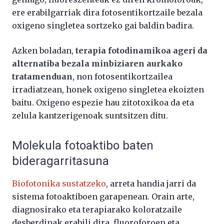
ere erabilgarriak dira fotosentikortzaile bezala
oxigeno singletea sortzeko gai baldin badira.
Azken boladan,
terapia fotodinamikoa ageri da
alternatiba bezala minbiziaren aurkako
tratamenduan
, non fotosentikortzailea
irradiatzean, honek oxigeno singletea ekoizten
baitu. Oxigeno espezie hau zitotoxikoa da eta
zelula kantzerigenoak suntsitzen ditu.
Molekula fotoaktibo baten
bideragarritasuna
Biofotonika sustatzeko
, arreta handia jarri da
sistema fotoaktiboen garapenean. Orain arte,
diagnosirako eta terapiarako koloratzaile
desberdinak erabili dira, fluoroforoen eta