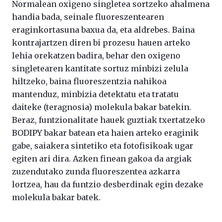
Normalean oxigeno singletea sortzeko ahalmena
handia bada, seinale fluoreszentearen
eraginkortasuna baxua da, eta aldrebes. Baina
kontrajartzen diren bi prozesu hauen arteko
lehia orekatzen badira, behar den oxigeno
singletearen kantitate sortuz minbizi zelula
hiltzeko, baina fluoreszentzia nahikoa
mantenduz, minbizia detektatu eta tratatu
daiteke (teragnosia) molekula bakar batekin.
Beraz, funtzionalitate hauek guztiak txertatzeko
BODIPY bakar batean eta haien arteko eraginik
gabe, saiakera sintetiko eta fotofisikoak ugar
egiten ari dira. Azken finean gakoa da argiak
zuzendutako zunda fluoreszentea azkarra
lortzea, hau da funtzio desberdinak egin dezake
molekula bakar batek.