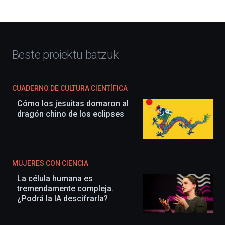
Beste proiektu batzuk
CUADERNO DE CULTURA CIENTÍFICA
Cómo los jesuitas domaron al
dragón chino de los eclipses
MUJERES CON CIENCIA
La célula humana es
tremendamente compleja.
¿Podrá la IA descifrarla?