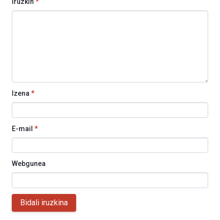
Iruzkin
*
Izena
*
E-mail
*
Webgunea
Bidali iruzkina