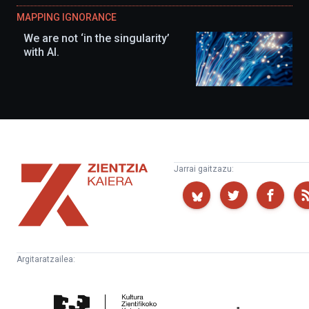
MAPPING IGNORANCE
We are not ‘in the singularity’
with AI.
Zientzia
Jarrai gaitzazu:
Kaiera
Argitaratzailea:
Kultura
Euskampus
Zientifikoko
Fundazioa