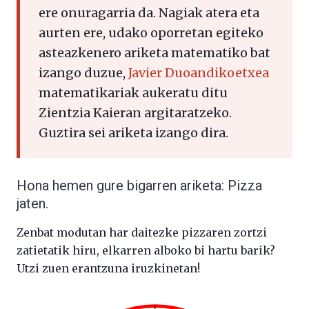
ere onuragarria da. Nagiak atera eta
aurten ere, udako oporretan egiteko
asteazkenero ariketa matematiko bat
izango duzue,
Javier Duoandikoetxea
matematikariak aukeratu ditu
Zientzia Kaieran argitaratzeko.
Guztira sei ariketa izango dira.
Hona hemen gure bigarren ariketa: Pizza
jaten.
Zenbat modutan har daitezke pizzaren zortzi
zatietatik hiru, elkarren alboko bi hartu barik?
Utzi zuen erantzuna iruzkinetan!