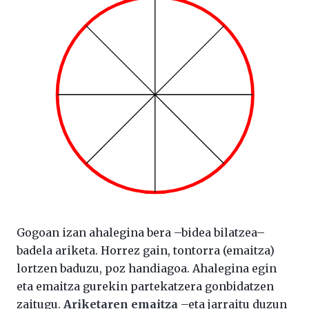
Gogoan izan ahalegina bera –bidea bilatzea–
badela ariketa. Horrez gain, tontorra (emaitza)
lortzen baduzu, poz handiagoa. Ahalegina egin
eta emaitza gurekin partekatzera gonbidatzen
zaitugu.
Ariketaren emaitza
–eta jarraitu duzun