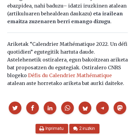
ebazpidea, nahi baduzu– idatzi iruzkinen atalean
(artikuluaren behealdean daukazu)
eta irailean
emaitza zuzenaren berri emango dizugu
.
Ariketak “Calendrier Mathématique 2022. Un défi
quotidien” egutegitik hartuta daude.
Astelehenetik ostiralera, egun bakoitzean ariketa
bat proposatzen du egutegiak. Ostiralero CNRS
blogeko
Défis du Calendrier Mathématique
atalean aste horretako ariketa bat aurki daiteke.
Partekatu
Inprimatu
2 iruzkin