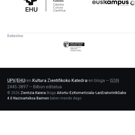
Katedra
Babeslea:
Eusko
Jaurlaritza
-
Lehendakaritza
UPV
/
EHU
ren
Kultura Zientifikoko Katedra
ren bloga
—
ISSN
2445-3897
—
Bilbon editatua
©
2026
Zientzia Kaiera
bloga
Aitortu-EzKomertziala-LanEratorririkGabe
4.0 Nazioartekoa Baimen
baten mende dago