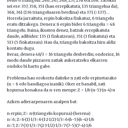
beste 6 triangelu: 246, 247, 248, 257, 258 eta 268. 3.arekin
sei ere: 357, 358, 351 (hau errepikatuta, 135 triangelua da),
368, 361 (136 triangeluaren berdina) eta 371 (=137)…
Horrela jarraituta, erpin bakoitza finkatuz, 6 triangelu
eratu ditzakegu. Denera: 8 erpin bider 6 triangelu = 48
triangelu. Baina, ikusten denez, batzuk errepikatuta
daude, adibidez: 135 (1 finkatzean), 351 (3 finkatuta) eta
513 (5 finkatzean). Hau da, triangelu bakoitza hiru aldiz
kontatu dugu.
Beraz, denera 48/3 = 16 triangelu desberdin; ondorioz, 16
modu daude pizzaren zatiak aukeratzeko elkarren
ondoko bi hartu gabe.
Problema hau orokortu daiteke n zati edo erpinetarako
(n = 6 edo handiagoa izanik). Oker ez banabil, zati
kopurua honakoa da n-ren menpe: Z = 1/6·(n-5)·(n-4)·n
Azken adierazpenaren azalpen bat:
n erpin; Z= n·(triangelu kopurua)·(herena)
n=6; Z=6·(1)·1/3=6·(1·2·1/2)·1/3=6·(6-5)(6-4)·1/6
n=7; Z=7·(3)·1/3=7·(2·3·1/2)·1/3=7·(7-5)(7-4)·1/6