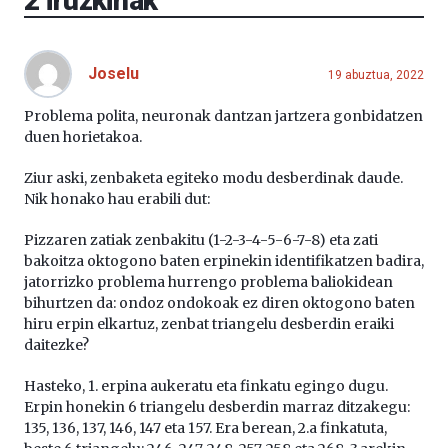
2
iruzkinak
Joselu
19 abuztua, 2022
Problema polita, neuronak dantzan jartzera gonbidatzen
duen horietakoa.
Ziur aski, zenbaketa egiteko modu desberdinak daude.
Nik honako hau erabili dut:
Pizzaren zatiak zenbakitu (1-2-3-4-5-6-7-8) eta zati
bakoitza oktogono baten erpinekin identifikatzen badira,
jatorrizko problema hurrengo problema baliokidean
bihurtzen da: ondoz ondokoak ez diren oktogono baten
hiru erpin elkartuz, zenbat triangelu desberdin eraiki
daitezke?
Hasteko, 1. erpina aukeratu eta finkatu egingo dugu.
Erpin honekin 6 triangelu desberdin marraz ditzakegu:
135, 136, 137, 146, 147 eta 157. Era berean, 2.a finkatuta,