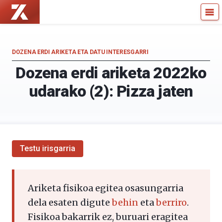
Zientzia
Kultura
Kaiera
Zientifikoko
—
Katedra
Kultura
DOZENA ERDI ARIKETA ETA DATU INTERESGARRI
Zientifikoko
Dozena erdi ariketa 2022ko
Katedra
udarako (2): Pizza jaten
Testu irisgarria
Ariketa fisikoa egitea osasungarria
dela esaten digute
behin
eta
berriro
.
Fisikoa bakarrik ez, buruari eragitea