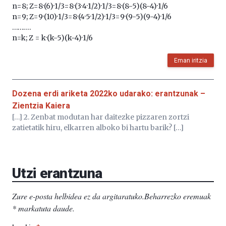
n=8; Z=8·(6)·1/3=8·(3·4·1/2)·1/3=8·(8-5)(8-4)·1/6
n=9; Z=9·(10)·1/3=8·(4·5·1/2)·1/3=9·(9-5)(9-4)·1/6
……….
n=k; Z = k·(k-5)(k-4)·1/6
Eman iritzia
Dozena erdi ariketa 2022ko udarako: erantzunak –
Zientzia Kaiera
[…] 2. Zenbat modutan har daitezke pizzaren zortzi
zatietatik hiru, elkarren alboko bi hartu barik? […]
Utzi erantzuna
Zure e-posta helbidea ez da argitaratuko.
Beharrezko eremuak
*
markatuta daude
.