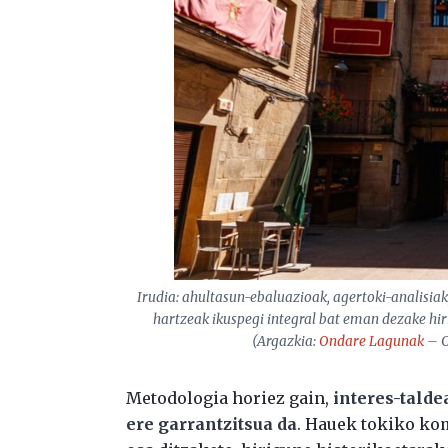
Irudia: ahultasun-ebaluazioak, agertoki-analisiak
hartzeak ikuspegi integral bat eman dezake hi
(Argazkia:
Ondare Lagunak
– C
Metodologia horiez gain,
interes-talde
ere garrantzitsua da
. Hauek tokiko ko