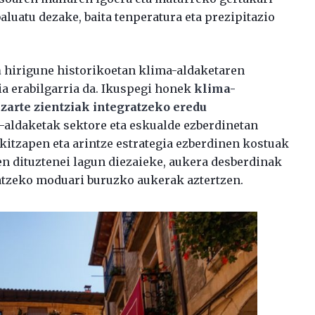
luatu dezake, baita tenperatura eta prezipitazio
a
hirigune historikoetan klima-aldaketaren
a erabilgarria da. Ikuspegi honek
klima-
zarte zientziak integratzeko eredu
aldaketak sektore eta eskualde ezberdinetan
kitzapen eta arintze estrategia ezberdinen kostuak
en dituztenei lagun diezaieke, aukera desberdinak
tzeko moduari buruzko aukerak aztertzen.