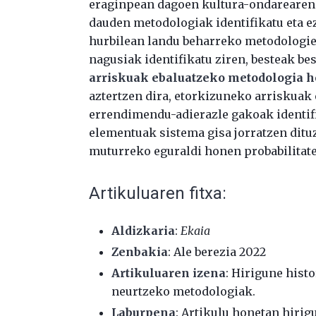
eraginpean dagoen kultura-ondarearen 
dauden metodologiak identifikatu eta e
hurbilean landu beharreko metodologie
nagusiak identifikatu ziren, besteak bes
arriskuak ebaluatzeko metodologia ho
aztertzen dira, etorkizuneko arriskuak
errendimendu-adierazle gakoak identifi
elementuak sistema gisa jorratzen ditu
muturreko eguraldi honen probabilitate
Artikuluaren fitxa:
Aldizkaria
:
Ekaia
Zenbakia
: Ale berezia 2022
Artikuluaren izena
:
Hirigune histo
neurtzeko metodologiak
.
Laburpena
: Artikulu honetan hiri