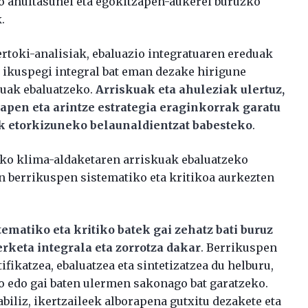
ko ahultasunei eta egokitzapen-aukerei buruzko
.
rtoki-analisiak, ebaluazio integratuaren ereduak
k ikuspegi integral bat eman dezake hirigune
kuak ebaluatzeko.
Arriskuak eta ahuleziak ulertuz,
apen eta arintze estrategia eraginkorrak garatu
ek etorkizuneko belaunaldientzat babesteko
.
ako klima-aldaketaren arriskuak ebaluatzeko
n berrikuspen sistematiko eta kritikoa aurkezten
ematiko eta kritiko batek gai zehatz bati buruz
erketa integrala eta zorrotza dakar
. Berrikuspen
fikatzea, ebaluatzea eta sintetizatzea du helburu,
ko edo gai baten ulermen sakonago bat garatzeko.
biliz, ikertzaileek alborapena gutxitu dezakete eta