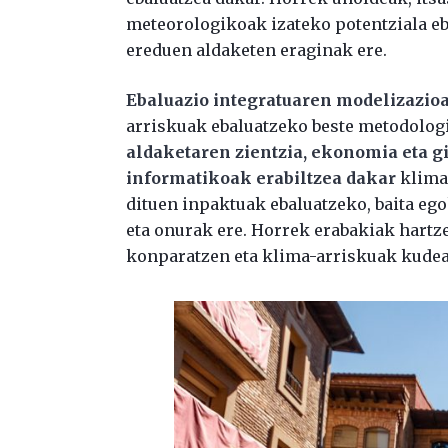
meteorologikoak izateko potentziala eba
ereduen aldaketen eraginak ere.
Ebaluazio integratuaren modelizazio
arriskuak ebaluatzeko beste metodologi
aldaketaren zientzia, ekonomia eta gi
informatikoak erabiltzea dakar
klima-
dituen inpaktuak ebaluatzeko, baita ego
eta onurak ere. Horrek erabakiak hartz
konparatzen eta klima-arriskuak kudea