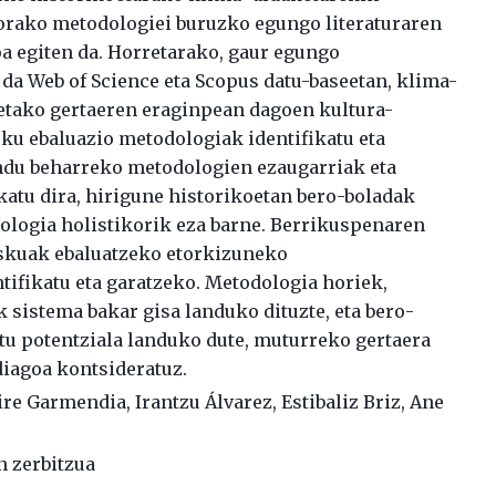
orako metodologiei buruzko egungo literaturaren
oa egiten da. Horretarako, gaur egungo
 da Web of Science eta Scopus datu-baseetan, klima-
etako gertaeren eraginpean dagoen kultura-
sku ebaluazio metodologiak identifikatu eta
ndu beharreko metodologien ezaugarriak eta
katu dira, hirigune historikoetan bero-boladak
ologia holistikorik eza barne. Berrikuspenaren
iskuak ebaluatzeko etorkizuneko
tifikatu eta garatzeko. Metodologia horiek,
 sistema bakar gisa landuko dituzte, eta bero-
tu potentziala landuko dute, muturreko gertaera
diagoa kontsideratuz.
ire Garmendia
,
Irantzu Álvarez
,
Estibaliz Briz
,
Ane
n zerbitzua