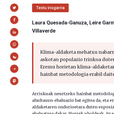
Partekatu
Testu irisgarria
Laura Quesada-Ganuza
,
Leire Gar
Villaverde
Klima-aldaketa mehatxu nabarm
askotan populazio trinkoa duten
Eremu horietan klima-aldaketar
hainbat metodologia erabil dait
Arriskuak neurtzeko hainbat metodolog
ahultasun-ebaluazio bat egitea da, eta 
aldaketaren ondorioetara duten esposizi
ebaluatzea dakar. Horrek uholdeak, its