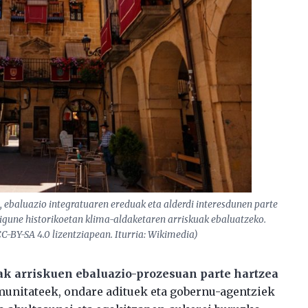
, ebaluazio integratuaren ereduak eta alderdi interesdunen parte
rigune historikoetan klima-aldaketaren arriskuak ebaluatzeko.
C-BY-SA 4.0 lizentziapean. Iturria: Wikimedia)
ak arriskuen ebaluazio-prozesuan parte hartzea
munitateek, ondare adituek eta gobernu-agentziek