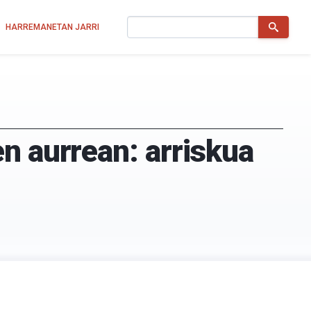
Bilatu
HARREMANETAN JARRI
n aurrean: arriskua