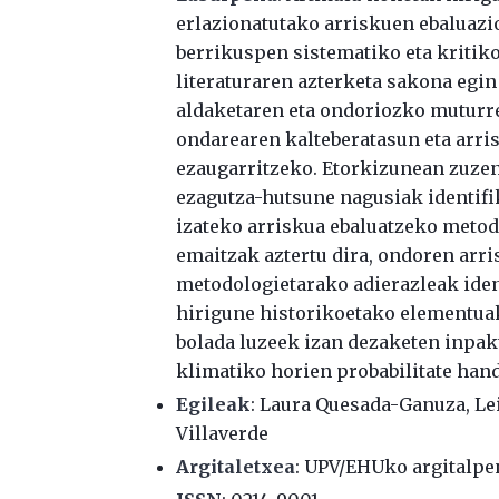
erlazionatutako arriskuen ebaluazi
berrikuspen sistematiko eta kritik
literaturaren azterketa sakona egin
aldaketaren eta ondoriozko muturr
ondarearen kalteberatasun eta arri
ezaugarritzeko. Etorkizunean zuze
ezagutza-hutsune nagusiak identifi
izateko arriskua ebaluatzeko metod
emaitzak aztertu dira, ondoren arr
metodologietarako adierazleak iden
hirigune historikoetako elementuak
bolada luzeek izan dezaketen inpak
klimatiko horien probabilitate han
Egileak
:
Laura Quesada-Ganuza
,
Le
Villaverde
Argitaletxea
: UPV/EHUko argitalpe