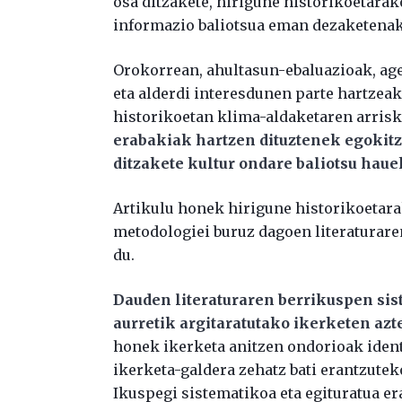
osa ditzakete, hirigune historikoetara
informazio baliotsua eman dezaketenak
Orokorrean, ahultasun-ebaluazioak, age
eta alderdi interesdunen parte hartzea
historikoetan klima-aldaketaren arris
erabakiak hartzen dituztenek egokitz
ditzakete kultur ondare baliotsu hau
Artikulu honek hirigune historikoetar
metodologiei buruz dagoen literaturare
du.
Dauden literaturaren berrikuspen sist
aurretik argitaratutako ikerketen azt
honek ikerketa anitzen ondorioak identi
ikerketa-galdera zehatz bati erantzute
Ikuspegi sistematikoa eta egituratua era