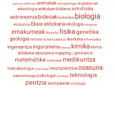
animaliak
antropologia
argitalpenak
adimen_artifiziala
astrofisika
arkeologia
artikuluen bilduma
biologia
astronomia
bideoak
biokimika
Ekaia aldizkaria
ekologia
eboluzioa
elikagaiak
fisika
emakumeak
genetika
filosofia
geologia
ikerketa
historia
informatika
hizkuntzalaritza
kimika
ingurumena
ingeniaritza
klima-
itsasoa
aldaketa
laburpena
mapping_ignorance
medikuntza
matematika
materialak
osasuna
neurozientzia
mikrobiologia
neurologia
teknologia
psikologia
paleontologia
soziologia
zientzia
zientzialariak
zoologia