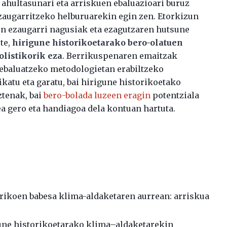
ahultasunari eta arriskuen ebaluazioari buruz
zaugarritzeko helburuarekin egin zen. Etorkizun
n ezaugarri nagusiak eta ezagutzaren hutsune
te,
hirigune historikoetarako bero-olatuen
listikorik eza
. Berrikuspenaren emaitzak
 ebaluatzeko metodologietan erabiltzeko
katu eta garatu, bai hirigune historikoetako
ztenak, bai
bero-bolada luzeen eragin
potentziala
a gero eta handiagoa dela kontuan hartuta.
rikoen babesa klima-aldaketaren aurrean: arriskua
gune historikoetarako klima–aldaketarekin