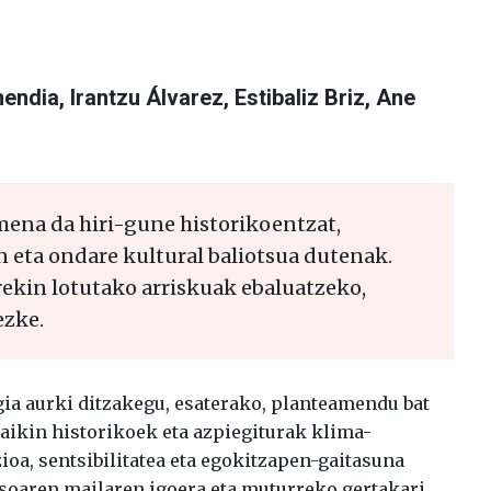
mendia
,
Irantzu Álvarez
,
Estibaliz Briz
,
Ane
ena da hiri-gune historikoentzat,
 eta ondare kultural baliotsua dutenak.
ekin lotutako arriskuak ebaluatzeko,
ezke.
ia aurki ditzakegu, esaterako, planteamendu bat
eraikin historikoek eta azpiegiturak klima-
oa, sentsibilitatea eta egokitzapen-gaitasuna
asoaren mailaren igoera eta muturreko gertakari