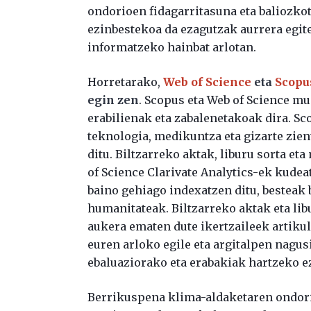
ondorioen fidagarritasuna eta baliozk
ezinbestekoa da ezagutzak aurrera egit
informatzeko hainbat arlotan.
Horretarako,
Web of Science
eta
Scopu
egin zen
. Scopus eta Web of Science 
erabilienak eta zabalenetakoak dira. Sc
teknologia, medikuntza eta gizarte zien
ditu. Biltzarreko aktak, liburu sorta et
of Science Clarivate Analytics-ek kudea
baino gehiago indexatzen ditu, besteak be
humanitateak. Biltzarreko aktak eta lib
aukera ematen dute ikertzaileek artiku
euren arloko egile eta argitalpen nagu
ebaluaziorako eta erabakiak hartzeko e
Berrikuspena klima-aldaketaren ondor