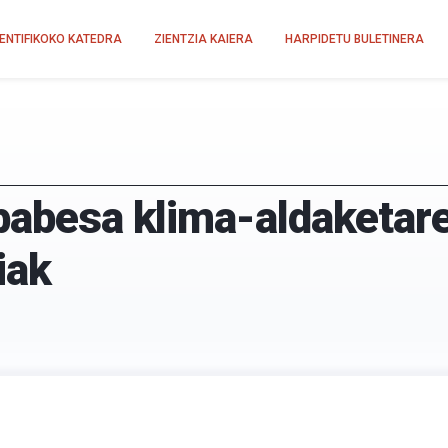
IENTIFIKOKO KATEDRA
ZIENTZIA KAIERA
HARPIDETU BULETINERA
babesa klima-aldaketare
iak