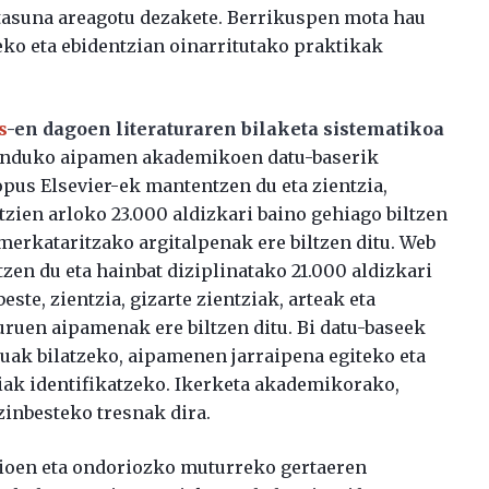
otasuna areagotu dezakete. Berrikuspen mota hau
eko eta ebidentzian oinarritutako praktikak
s
-en dagoen literaturaren bilaketa sistematikoa
munduko aipamen akademikoen datu-baserik
opus Elsevier-ek mantentzen du eta zientzia,
tzien arloko 23.000 aldizkari baino gehiago biltzen
a merkataritzako argitalpenak ere biltzen ditu. Web
tzen du eta hainbat diziplinatako 21.000 aldizkari
ste, zientzia, gizarte zientziak, arteak eta
uruen aipamenak ere biltzen ditu. Bi datu-baseek
luak bilatzeko, aipamenen jarraipena egiteko eta
siak identifikatzeko. Ikerketa akademikorako,
zinbesteko tresnak dira.
ioen eta ondoriozko muturreko gertaeren