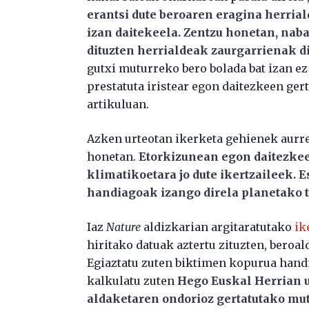
erantsi dute beroaren eragina herria
izan daitekeela. Zentzu honetan, na
dituzten herrialdeak zaurgarrienak d
gutxi muturreko bero bolada bat izan e
prestatuta iristear egon daitezkeen ger
artikuluan.
Azken urteotan ikerketa gehienek aurrei
honetan.
Etorkizunean egon daitezkee
klimatikoetara jo dute ikertzaileek. 
handiagoak izango direla planetako t
Iaz
Nature
aldizkarian argitaratutako
ik
hiritako datuak aztertu zituzten, beroa
Egiaztatu zuten biktimen kopurua handi
kalkulatu zuten
Hego Euskal Herrian u
aldaketaren ondorioz gertatutako mut