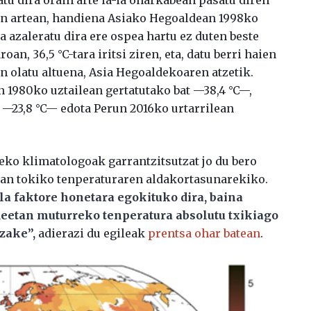
en artean, handiena Asiako Hegoaldean 1998ko
a azaleratu dira ere ospea hartu ez duten beste
an, 36,5 °C-tara iritsi ziren, eta, datu berri haien
ren olatu altuena, Asia Hegoaldekoaren atzetik.
 1980ko uztailean gertatutako bat —38,4 °C—,
 —23,8 °C— edota Perun 2016ko urtarrilean
ko klimatologoak garrantzitsutzat jo du bero
kian tokiko tenperaturaren aldakortasunarekiko.
la faktore honetara egokituko dira, baina
eetan muturreko tenperatura absolutu txikiago
zake”,
adierazi du egileak
prentsa ohar batean
.