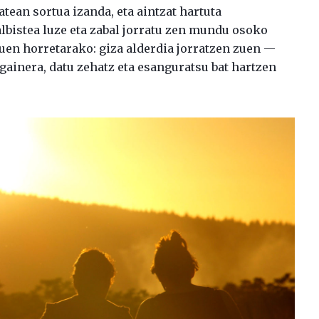
tean sortua izanda, eta aintzat hartuta
 albistea luze eta zabal jorratu zen mundu osoko
uen horretarako: giza alderdia jorratzen zuen —
 gainera, datu zehatz eta esanguratsu bat hartzen