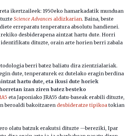
 arreta ikertzaileek: 1950eko hamarkadatik munduan
ituzte
Science Advances
aldizkarian
. Baina, beste
 diete erreparatu tenperatura absolutu handienei.
urekiko desbiderapena aintzat hartu dute. Horri
identifikatu dituzte, orain arte horien berri zabala
odologia berri batez baliatu dira zientzialariak.
egin dute, tenperaturek ez dutelako eragin berdina
ntzat hartu dute, eta ikusi dute horiek
horretan izan ziren batez besteko
RA5
eta Japoniako JRA55 datu-baseak erabili dituzte,
en beroaldi bakoitzaren
desbideratze tipikoa
tokian
ro olatu batzuk erakutsi dituzte —bereziki, Ipar
tu dira orain arte ia-ia oharkabean pasatu diren