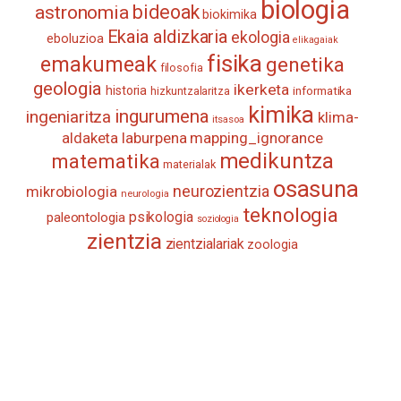
biologia
astronomia
bideoak
biokimika
Ekaia aldizkaria
ekologia
eboluzioa
elikagaiak
fisika
emakumeak
genetika
filosofia
geologia
ikerketa
historia
informatika
hizkuntzalaritza
kimika
ingurumena
ingeniaritza
klima-
itsasoa
aldaketa
laburpena
mapping_ignorance
medikuntza
matematika
materialak
osasuna
neurozientzia
mikrobiologia
neurologia
teknologia
psikologia
paleontologia
soziologia
zientzia
zientzialariak
zoologia