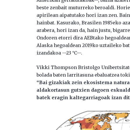
beste zenbait muturreko beroaldi. Hori
apirilean aipatutako hori izan zen. Bain
hainbat. Kasurako, Brasilen 1985eko azaro
arabera, hori izan da, hain justu, bigar
Ondoren etorri dira AEBtako hegoaldean
Alaska hegoaldean 2019ko uztaileko bat
izandakoa —23 °C—.
Vikki Thompson Bristolgo Unibertsitate
bolada baten larritasuna ebaluatzea to
“Bai gizakiak zein ekosistema natura
aldakortasun gutxien dagoen eskuald
batek eragin kaltegarriagoak izan dit