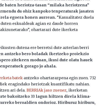
lde baten heriotza-tasan “milaka heriotzena”
barmendu du ohiz kanpoko tenperaturak jasaten
irela egoera honen aurrean.
“Kasualitatez duela
z duten eskualdeak agian ez daude horren
takizunetarako”, ohartarazi dute ikerketa
kusten dutena ere berretsi dute azterlan berri
n antzeko bero boladak ikertzeko proiekzio
Espero zitekeen moduan, ikusi dute olatu hauek
enperatuek gorago jo ahala.
erketa batek
antzeko ohartarazpena egin zuen. 732
ldiek eragindako heriotzak kuantifikatu nahian.
tzen ari dela.
BERRIAk jaso zuenez
, ikerketan
rte bakoitzeko 33 lagun hiltzen direla klima-
urreko beroaldien ondorioz. Hiriburuz hiriburu,