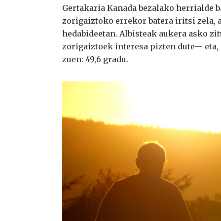
Gertakaria Kanada bezalako herrialde ba
zorigaiztoko errekor batera iritsi zela,
hedabideetan. Albisteak aukera asko zit
zorigaiztoek interesa pizten dute— eta,
zuen: 49,6 gradu.