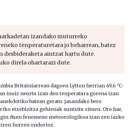
amarkadetan izandako muturreko
oreneko tenperaturetara jo beharrean, batez
 desbideraketa aintzat hartu dute.
ko direla ohartarazi dute.
bia Britainiarrean dagoen Lytton herrian 49,6 °C-
an inoiz neurtu izan den tenperatura gorena izan
 anekdotiko batean geratu: jasandako bero
riko etxebizitza gehienak suntsitu zituen. Oro har,
agin duen fenomeno meteorologikoa izan zen iazko
ziren horren ondorioz.