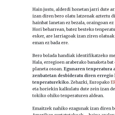
Hain justu, alderdi honetan jarri dute
izan diren bero olatu latzenak aztertu d
hainbat lanetan ez bezala, oraingoan ez
Hori beharrean, batez besteko tenperat
esker, are larriagoak izan ziren olatuak 
eman ez bada ere.
Bero bolada handiak identifikatzeko met
Hala, erregioen araberako banaketa bat 
planeta osoan.
Egunaren tenperatura ai
zenbatetan desbideratu diren erregio 
tenperaturekiko.
Zehazki, Europako
E
eta horiekin kalkulatu dute zein izan d
tokiko ohiko tenperaturen aldean.
Emaitzek nahiko ezagunak izan diren be
Amerikan gertatutakoak—, baina azalera