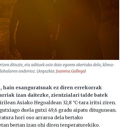
rtzen dituzte, eta adituek uste dute egoera okertuko dela, klima-
lobalaren ondorioz. (Argazkia:
Juanma Gallego
)
n, hain esanguratsuak ez diren errekorrak
riak izan daitezke, zientzialari talde batek
rilean Asiako Hegoaldean 32,8 °C-tara iritsi ziren.
 gutxiago duela gutxi 49,6 gradu aipatu ditugunean.
atura hori oso arraroa dela bertako
etan bertan izan ohi diren tenperaturekiko.