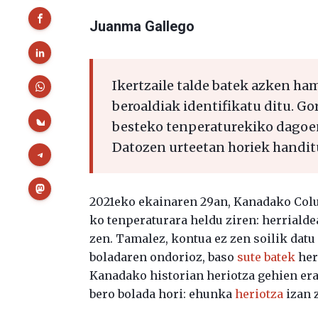
Juanma Gallego
Ikertzaile talde batek azken h
beroaldiak identifikatu ditu. G
besteko tenperaturekiko dagoen
Datozen urteetan horiek handitu
2021eko ekainaren 29an, Kanadako Colum
ko tenperaturara heldu ziren: herrialde
zen. Tamalez, kontua ez zen soilik datu
boladaren ondorioz, baso
sute batek
her
Kanadako historian heriotza gehien er
bero bolada hori: ehunka
heriotza
izan 