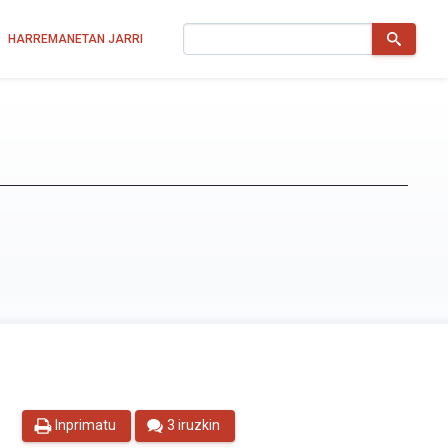
Bilatu
HARREMANETAN JARRI
Inprimatu
3 iruzkin