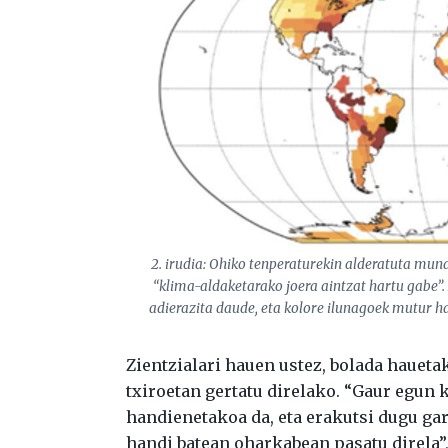
2. irudia: Ohiko tenperaturekin alderatuta mun
“klima-aldaketarako joera aintzat hartu gabe”
adierazita daude, eta kolore ilunagoek mutur ha
Zientzialari hauen ustez, bolada haueta
txiroetan gertatu direlako. “Gaur egu
handienetakoa da, eta erakutsi dugu g
handi batean oharkabean pasatu direla”,