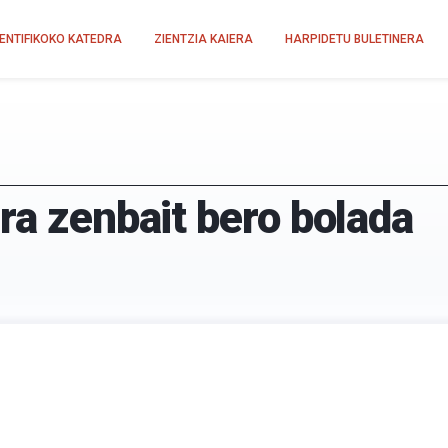
IENTIFIKOKO KATEDRA
ZIENTZIA KAIERA
HARPIDETU BULETINERA
ra zenbait bero bolada