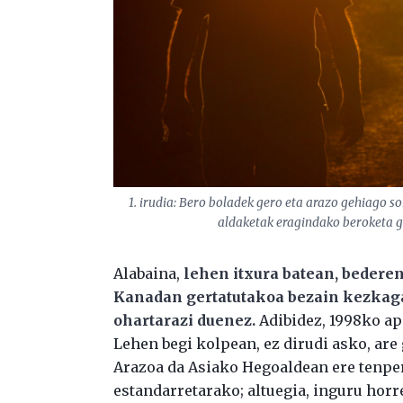
1. irudia: Bero boladek gero eta arazo gehiago so
aldaketak eragindako beroketa g
Alabaina,
lehen itxura batean, bedere
Kanadan gertatutakoa bezain kezkagar
ohartarazi duenez.
Adibidez, 1998ko api
Lehen begi kolpean, ez dirudi asko, are
Arazoa da Asiako Hegoaldean ere tenper
estandarretarako; altuegia, inguru horr