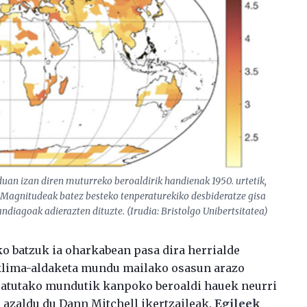
duan izan diren muturreko beroaldirik handienak 1950. urtetik,
. Magnitudeak batez besteko tenperaturekiko desbideratze gisa
ndiagoak adierazten dituzte. (Irudia: Bristolgo Unibertsitatea)
ko batzuk ia oharkabean pasa dira herrialde
n klima-aldaketa mundu mailako osasun arazo
aratutako mundutik kanpoko beroaldi hauek neurri
 azaldu du Dann Mitchell ikertzaileak.
Egileek