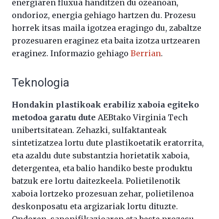
energiaren fluxua handitzen du ozeanoan,
ondorioz, energia gehiago hartzen du. Prozesu
horrek itsas maila igotzea eragingo du, zabaltze
prozesuaren eraginez eta baita izotza urtzearen
eraginez. Informazio gehiago
Berrian
.
Teknologia
Hondakin plastikoak erabiliz xaboia egiteko
metodoa garatu dute
AEBtako Virginia Tech
unibertsitatean. Zehazki, sulfaktanteak
sintetizatzea lortu dute plastikoetatik eratorrita,
eta azaldu dute substantzia horietatik xaboia,
detergentea, eta balio handiko beste produktu
batzuk ere lortu daitezkeela. Polietilenotik
xaboia lortzeko prozesuan zehar, polietilenoa
deskonposatu eta argizariak lortu dituzte.
Ondoren, saponifikazioaren eta beste prozesu