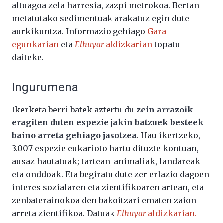
altuagoa zela harresia, zazpi metrokoa. Bertan
metatutako sedimentuak arakatuz egin dute
aurkikuntza. Informazio gehiago
Gara
egunkarian
eta
Elhuyar
aldizkarian
topatu
daiteke.
Ingurumena
Ikerketa berri batek aztertu du
zein arrazoik
eragiten duten espezie jakin batzuek besteek
baino arreta gehiago jasotzea
. Hau ikertzeko,
3.007 espezie eukarioto hartu dituzte kontuan,
ausaz hautatuak; tartean, animaliak, landareak
eta onddoak. Eta begiratu dute zer erlazio dagoen
interes sozialaren eta zientifikoaren artean, eta
zenbaterainokoa den bakoitzari ematen zaion
arreta zientifikoa. Datuak
Elhuyar
aldizkarian.