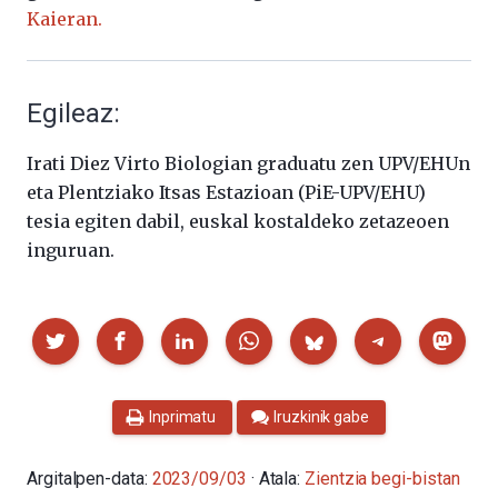
Kaieran.
Egileaz:
Irati Diez Virto Biologian graduatu zen UPV/EHUn
eta Plentziako Itsas Estazioan (PiE-UPV/EHU)
tesia egiten dabil, euskal kostaldeko zetazeoen
inguruan.
Partekatu
Inprimatu
Iruzkinik gabe
Argitalpen-data:
2023/09/03
· Atala:
Zientzia begi-bistan