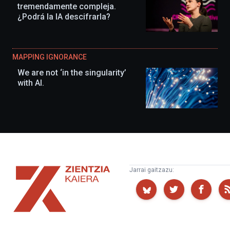
tremendamente compleja.
¿Podrá la IA descifrarla?
MAPPING IGNORANCE
We are not ‘in the singularity’
with AI.
Zientzia
Jarrai gaitzazu:
Kaiera