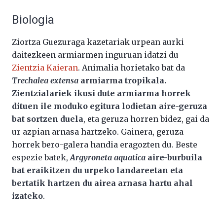
Biologia
Ziortza Guezuraga kazetariak urpean aurki
daitezkeen armiarmen inguruan idatzi du
Zientzia Kaieran
. Animalia horietako bat da
Trechalea extensa
armiarma tropikala.
Zientzialariek ikusi dute armiarma horrek
dituen ile moduko egitura lodietan aire-geruza
bat sortzen duela
, eta geruza horren bidez, gai da
ur azpian arnasa hartzeko. Gainera, geruza
horrek bero-galera handia eragozten du. Beste
espezie batek,
Argyroneta aquatica
aire-burbuila
bat eraikitzen du urpeko landareetan eta
bertatik hartzen du airea arnasa hartu ahal
izateko
.