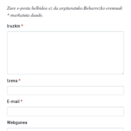
Zure e-posta helbidea ez da argitaratuko.
Beharrezko eremuak
*
markatuta daude
.
Iruzkin
*
Izena
*
E-mail
*
Webgunea