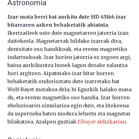
Astronomia
Izar-mota berri bat aurkitu dute HD 45166 izar
bitarraren azken behaketatik abiatuta
.
Ikertzaileek uste dute magnetarren jatorria izan
daitekeela. Magnetarrak hildako izarrak dira,
dentsitate oso handikoak, eta eremu magnetiko
indartsukoak. Izar horien jatorria ez zegoen argi,
baina aurkikuntza honek lagun dezake zalantza
hori argitzen. Aipatutako izar bitar horren
behaketatik ondorioztatu dute izarretako bat
Wolf-Rayet motakoa dela; bi Eguzkik halako masa
du, eta eremu magnetiko oso handia. Izar horren
eboluzioaren simulazioa egin dute, eta litekeena
da supernoba baten modura lehertu eta magnetar
bilakatzea. Azalpen guztiak
Elhuyar
aldizkarian
.