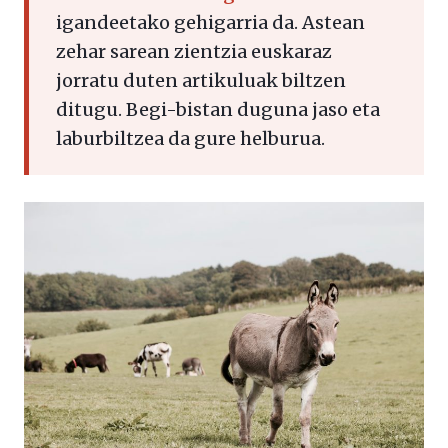
igandeetako gehigarria da. Astean
zehar sarean zientzia euskaraz
jorratu duten artikuluak biltzen
ditugu. Begi-bistan duguna jaso eta
laburbiltzea da gure helburua.