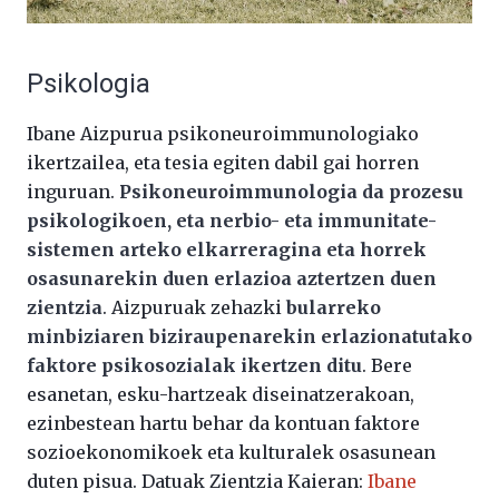
Psikologia
Ibane Aizpurua psikoneuroimmunologiako
ikertzailea, eta tesia egiten dabil gai horren
inguruan.
Psikoneuroimmunologia da prozesu
psikologikoen, eta nerbio- eta immunitate-
sistemen arteko elkarreragina eta horrek
osasunarekin duen erlazioa aztertzen duen
zientzia
. Aizpuruak zehazki
bularreko
minbiziaren biziraupenarekin erlazionatutako
faktore psikosozialak ikertzen ditu
. Bere
esanetan, esku-hartzeak diseinatzerakoan,
ezinbestean hartu behar da kontuan faktore
sozioekonomikoek eta kulturalek osasunean
duten pisua. Datuak Zientzia Kaieran:
Ibane