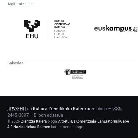
Argitaratzailea:
Kultura
Euskampus
Zientifikoko
Fundazioa
Katedra
Babeslea:
Eusko
Jaurlaritza
-
Lehendakaritza
UPV
/
EHU
ren
Kultura Zientifikoko Katedra
ren bloga
—
ISSN
2445-3897
—
Bilbon editatua
©
2026
Zientzia Kaiera
bloga
Aitortu-EzKomertziala-LanEratorririkGabe
4.0 Nazioartekoa Baimen
baten mende dago