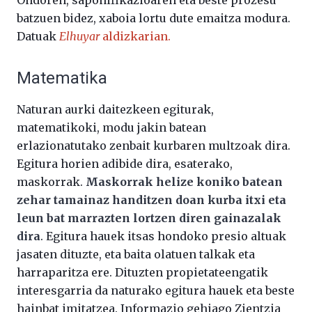
batzuen bidez, xaboia lortu dute emaitza modura.
Datuak
Elhuyar
aldizkarian.
Matematika
Naturan aurki daitezkeen egiturak,
matematikoki, modu jakin batean
erlazionatutako zenbait kurbaren multzoak dira.
Egitura horien adibide dira, esaterako,
maskorrak.
Maskorrak helize koniko batean
zehar tamainaz handitzen doan kurba itxi eta
leun bat marrazten lortzen diren gainazalak
dira
. Egitura hauek itsas hondoko presio altuak
jasaten dituzte, eta baita olatuen talkak eta
harraparitza ere. Dituzten propietateengatik
interesgarria da naturako egitura hauek eta beste
hainbat imitatzea. Informazio gehiago Zientzia