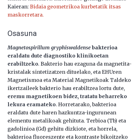
Kaieran:
Bidaia geometrikoa kurbetatik itsas
maskorretara.
Osasuna
Magnetospirillum gryphiswaldense
bakterioa
eraldatu dute diagnostiko klinikoetan
erabiltzeko
. Bakterio hau ezaguna da magnetita-
kristalak sintetizatzen dituelako, eta EHUren
Magnetismoa eta Material Magnetikoak Taldeko
ikertzaileek bakterio hau erabiltzea lortu dute,
eremu magnetikoen bidez, tratatu beharreko
lekura eramateko
. Horretarako, bakterioa
eraldatu dute haren hazkuntza-ingurunean
elementu metalikoak gehituta. Terbioa (Tb) eta
gadolinioa (Gd) gehitu dizkiote, eta horrela,
bakterioa fluoreszente eta kontraste bikoitzeko