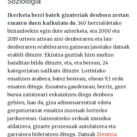
Soziologia
Ikerketa berri batek gizateriak denbora zertan
ematen duen kalkulatu du
. 140 herrialdetako
biztanleekin egin dute azterketa, eta 2000 eta
2019 urteen artean aisi-denboraren eta lan-
denboraren erabileraren gainean jasotako datuak
erabili dituzte. Ekintza guztiak hiru multzo
handitan bildu dituzte, eta, era berean, 24
kategoriatan sailkatu dituzte. Lortutako
emaitzen arabera, batez bestean, ohean 9,1 ordu
ematen ditugu. Esnatuta gaudenean, berriz, gure
burua zaintzeari eskaintzen diegu denbora
gehien, hau da, giza adimenarentzat edota
gorputzentzat emaitza zuzenak lortzeko
jardueretan. Gainontzeko orduak mundua
aldatzera, gizarte prozesuak antolatzera eta
garraiora bideratzen ditugu. Datuak
Zientzia