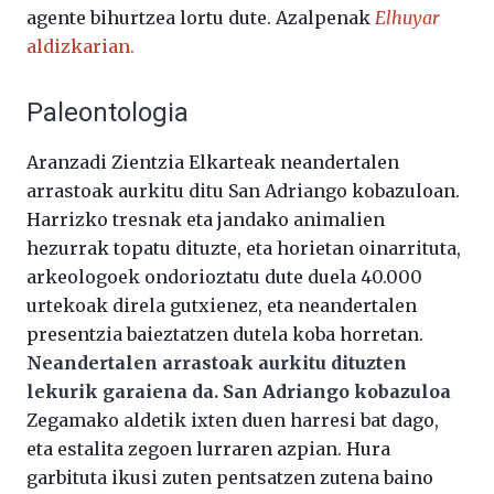
agente bihurtzea lortu dute. Azalpenak
Elhuyar
aldizkarian.
Paleontologia
Aranzadi Zientzia Elkarteak neandertalen
arrastoak aurkitu ditu San Adriango kobazuloan.
Harrizko tresnak eta jandako animalien
hezurrak topatu dituzte, eta horietan oinarrituta,
arkeologoek ondorioztatu dute duela 40.000
urtekoak direla gutxienez, eta neandertalen
presentzia baieztatzen dutela koba horretan.
Neandertalen arrastoak aurkitu dituzten
lekurik garaiena da. San Adriango kobazuloa
Zegamako aldetik ixten duen harresi bat dago,
eta estalita zegoen lurraren azpian. Hura
garbituta ikusi zuten pentsatzen zutena baino