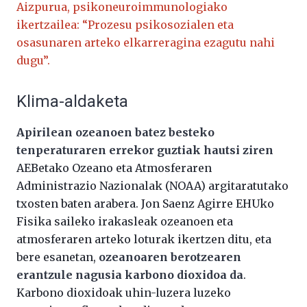
Aizpurua, psikoneuroimmunologiako
ikertzailea: “Prozesu psikosozialen eta
osasunaren arteko elkarreragina ezagutu nahi
dugu”.
Klima-aldaketa
Apirilean ozeanoen batez besteko
tenperaturaren errekor guztiak hautsi ziren
AEBetako Ozeano eta Atmosferaren
Administrazio Nazionalak (NOAA) argitaratutako
txosten baten arabera. Jon Saenz Agirre EHUko
Fisika saileko irakasleak ozeanoen eta
atmosferaren arteko loturak ikertzen ditu, eta
bere esanetan,
ozeanoaren berotzearen
erantzule nagusia karbono dioxidoa da
.
Karbono dioxidoak uhin-luzera luzeko