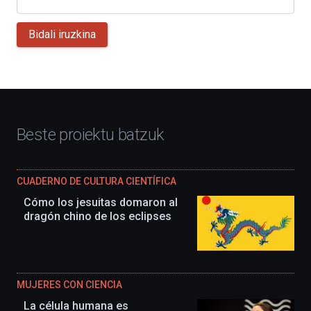
Bidali iruzkina
Beste proiektu batzuk
CUADERNO DE CULTURA CIENTÍFICA
Cómo los jesuitas domaron al
dragón chino de los eclipses
MUJERES CON CIENCIA
La célula humana es