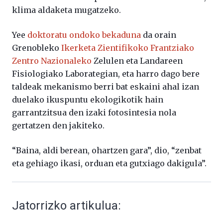
klima aldaketa mugatzeko.
Yee
doktoratu ondoko bekaduna
da orain
Grenobleko
Ikerketa Zientifikoko Frantziako
Zentro Nazionaleko
Zelulen eta Landareen
Fisiologiako Laborategian, eta harro dago bere
taldeak mekanismo berri bat eskaini ahal izan
duelako ikuspuntu ekologikotik hain
garrantzitsua den izaki fotosintesia nola
gertatzen den jakiteko.
“Baina, aldi berean, ohartzen gara”, dio, “zenbat
eta gehiago ikasi, orduan eta gutxiago dakigula”.
Jatorrizko artikulua: