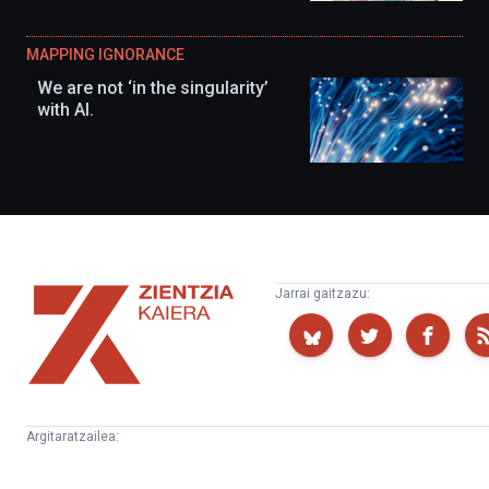
MAPPING IGNORANCE
We are not ‘in the singularity’
with AI.
Zientzia
Jarrai gaitzazu:
Kaiera
Argitaratzailea:
Kultura
Euskampus