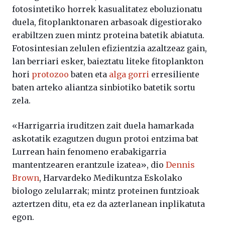
fotosintetiko horrek kasualitatez eboluzionatu
duela, fitoplanktonaren arbasoak digestiorako
erabiltzen zuen mintz proteina batetik abiatuta.
Fotosintesian zelulen efizientzia azaltzeaz gain,
lan berriari esker, baieztatu liteke fitoplankton
hori
protozoo
baten eta
alga gorri
erresiliente
baten arteko aliantza sinbiotiko batetik sortu
zela.
«Harrigarria iruditzen zait duela hamarkada
askotatik ezagutzen dugun protoi entzima bat
Lurrean hain fenomeno erabakigarria
mantentzearen erantzule izatea», dio
Dennis
Brown
, Harvardeko Medikuntza Eskolako
biologo zelularrak; mintz proteinen funtzioak
aztertzen ditu, eta ez da azterlanean inplikatuta
egon.