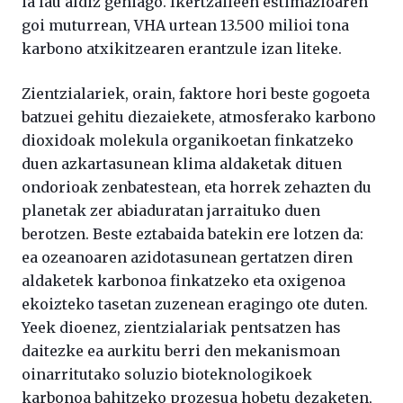
ia lau aldiz gehiago. Ikertzaileen estimazioaren
goi muturrean, VHA urtean 13.500 milioi tona
karbono atxikitzearen erantzule izan liteke.
Zientzialariek, orain, faktore hori beste gogoeta
batzuei gehitu diezaiekete, atmosferako karbono
dioxidoak molekula organikoetan finkatzeko
duen azkartasunean klima aldaketak dituen
ondorioak zenbatestean, eta horrek zehazten du
planetak zer abiaduratan jarraituko duen
berotzen. Beste eztabaida batekin ere lotzen da:
ea ozeanoaren azidotasunean gertatzen diren
aldaketek karbonoa finkatzeko eta oxigenoa
ekoizteko tasetan zuzenean eragingo ote duten.
Yeek dioenez, zientzialariak pentsatzen has
daitezke ea aurkitu berri den mekanismoan
oinarritutako soluzio bioteknologikoek
karbonoa bahitzeko prozesua hobetu dezaketen,