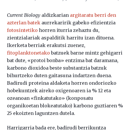
Current Biology
aldizkarian
argitaratu berri den
azterlan batek
aurrekaririk gabeko efizientzia
fotosintetiko
horren iturria zehaztu du,
zientzialariak aspalditik harritu izan dituena.
Ikerketa berriak erakutsi zuenez,
fitoplanktonetako
batzuek barne mintz gehigarri
bat dute, «protoi bonba» entzima bat daramana,
karbono dioxidoa beste substantzia batzuk
bihurtzeko duten gaitasuna indartzen duena.
Badirudi proteina aldaketa horren ondoriozko
hobekuntzek aireko oxigenoaren ia % 12 eta
ozeanoan «finkatutako» (konposatu
organikoetan blokeatutako) karbono guztiaren %
25 ekoizten laguntzen dutela.
Harrigarria bada ere, badirudi berrikuntza