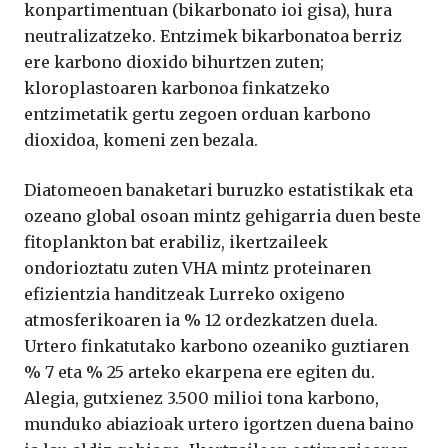
konpartimentuan (bikarbonato ioi gisa), hura
neutralizatzeko. Entzimek bikarbonatoa berriz
ere karbono dioxido bihurtzen zuten;
kloroplastoaren karbonoa finkatzeko
entzimetatik gertu zegoen orduan karbono
dioxidoa, komeni zen bezala.
Diatomeoen banaketari buruzko estatistikak eta
ozeano global osoan mintz gehigarria duen beste
fitoplankton bat erabiliz, ikertzaileek
ondorioztatu zuten VHA mintz proteinaren
efizientzia handitzeak Lurreko oxigeno
atmosferikoaren ia % 12 ordezkatzen duela.
Urtero finkatutako karbono ozeaniko guztiaren
% 7 eta % 25 arteko ekarpena ere egiten du.
Alegia, gutxienez 3.500 milioi tona karbono,
munduko abiazioak urtero igortzen duena baino