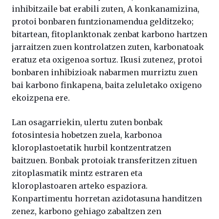
inhibitzaile bat erabili zuten, A konkanamizina,
protoi bonbaren funtzionamendua gelditzeko;
bitartean, fitoplanktonak zenbat karbono hartzen
jarraitzen zuen kontrolatzen zuten, karbonatoak
eratuz eta oxigenoa sortuz. Ikusi zutenez, protoi
bonbaren inhibizioak nabarmen murriztu zuen
bai karbono finkapena, baita zeluletako oxigeno
ekoizpena ere.
Lan osagarriekin, ulertu zuten bonbak
fotosintesia hobetzen zuela, karbonoa
kloroplastoetatik hurbil kontzentratzen
baitzuen. Bonbak protoiak transferitzen zituen
zitoplasmatik mintz estraren eta
kloroplastoaren arteko espaziora.
Konpartimentu horretan azidotasuna handitzen
zenez, karbono gehiago zabaltzen zen