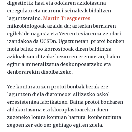
digestiotik hasi eta odolaren azidotasuna
erregulatu eta neuronei seinaleak bidaltzen
laguntzeraino.
Martin Tresguerres
mikrobiologoak azaldu du; azterlan berriaren
egilekide nagusia eta Yeeren tesiaren zuzendari
izandakoa da UCSDn. Ugaztunetan, protoi bonben
mota batek oso korrosiboak diren baldintza
azidoak sor ditzake hezurren eremuetan, haien
egitura mineralizatua deskonposatzeko eta
denborarekin disolbatzeko.
Yee konturatu zen protoi bonbak berak ere
laguntzen diela diatomeoei silizezko oskol
erresistentea fabrikatzen. Baina protoi bonbaren
aldakortasuna eta kloroplastoarekin duen
zuzeneko lotura kontuan hartuta, konbentzituta
zegoen zer edo zer gehiago egiten zuela.