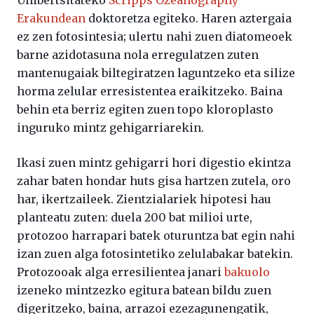
Unibertsitateko
Scripps Ozeanography
Erakundean
doktoretza egiteko. Haren aztergaia
ez zen fotosintesia; ulertu nahi zuen diatomeoek
barne azidotasuna nola erregulatzen zuten
mantenugaiak biltegiratzen laguntzeko eta silize
horma zelular erresistentea eraikitzeko. Baina
behin eta berriz egiten zuen topo kloroplasto
inguruko mintz gehigarriarekin.
Ikasi zuen mintz gehigarri hori digestio ekintza
zahar baten hondar huts gisa hartzen zutela, oro
har, ikertzaileek. Zientzialariek hipotesi hau
planteatu zuten: duela 200 bat milioi urte,
protozoo harrapari batek oturuntza bat egin nahi
izan zuen alga fotosintetiko zelulabakar batekin.
Protozooak alga erresilientea janari
bakuolo
izeneko mintzezko egitura batean bildu zuen
digeritzeko, baina, arrazoi ezezagunengatik,