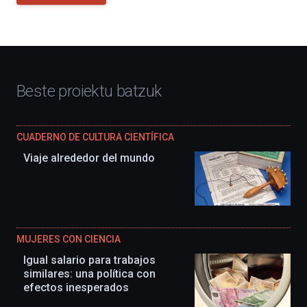
Beste proiektu batzuk
CUADERNO DE CULTURA CIENTÍFICA
Viaje alrededor del mundo
MUJERES CON CIENCIA
Igual salario para trabajos
similares: una política con
efectos inesperados