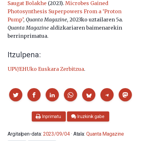
Saugat Bolakhe
(2023).
Microbes Gained
Photosynthesis Superpowers From a ‘Proton
Pump’
,
Quanta Magazine
, 2023ko uztailaren 5a.
Quanta Magazine
aldizkariaren baimenarekin
berrinprimatua.
Itzulpena:
UPV/EHUko Euskara Zerbitzua
.
Partekatu
Inprimatu
Iruzkinik gabe
Argitalpen-data:
2023/09/04
· Atala:
Quanta Magazine