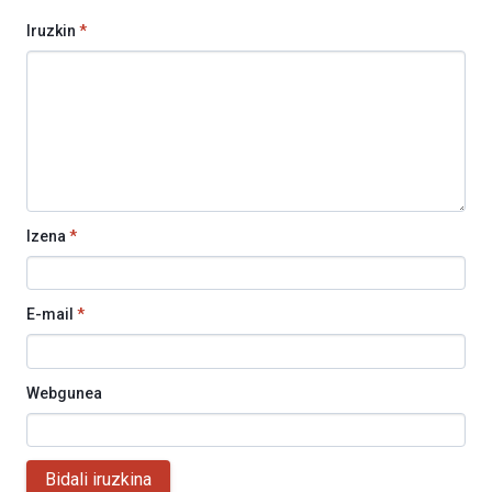
Iruzkin
*
Izena
*
E-mail
*
Webgunea
Bidali iruzkina