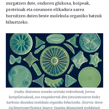
xurgatzen dute, ondoren glukosa, koipeak,
proteinak eta ozeanoen elikadura sarea
hornitzen duten beste molekula organiko batzuk
bihurtzeko.
Irudia: diatomeo izeneko uretako mikrobioak, forma
korapilatsukoak, oso eraginkorrak dira fotosintesiaren bidez
karbono dioxidoa molekula organiko bihurtzeko. (Iturria: Steve
Gschmeissner/Science Source; Quanta Magazinek moldatua)