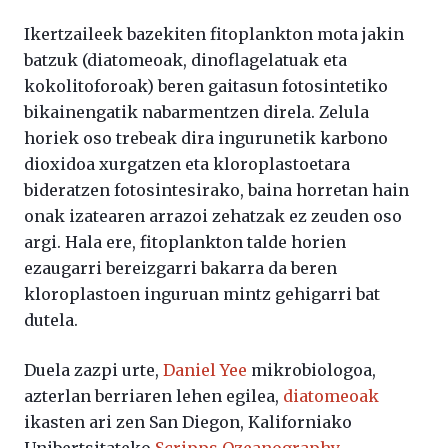
Ikertzaileek bazekiten fitoplankton mota jakin
batzuk (diatomeoak, dinoflagelatuak eta
kokolitoforoak) beren gaitasun fotosintetiko
bikainengatik nabarmentzen direla. Zelula
horiek oso trebeak dira ingurunetik karbono
dioxidoa xurgatzen eta kloroplastoetara
bideratzen fotosintesirako, baina horretan hain
onak izatearen arrazoi zehatzak ez zeuden oso
argi. Hala ere, fitoplankton talde horien
ezaugarri bereizgarri bakarra da beren
kloroplastoen inguruan mintz gehigarri bat
dutela.
Duela zazpi urte,
Daniel Yee
mikrobiologoa,
azterlan berriaren lehen egilea,
diatomeoak
ikasten ari zen San Diegon, Kaliforniako