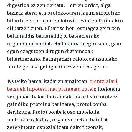
digestioa ez zen gertatu. Horren ordez, alga
bizirik atera, eta protozooaren lagun sinbiotiko
bihurtu zen, eta haren fotosintesiaren fruituekin
elikatzen zuen. Elkartze hori estuagoa egin zen
belaunaldiz belaunaldi; bi batean erako
organismo berriak eboluzionatu egin zuen, gaur
egun ezagutzen ditugun diatomeoak
bihurtzeraino. Baina janari bakuoloa izandako
mintz geruza gehigarria ez zen desagertu.
1990eko hamarkadaren amaieran,
zientzialari
batzuek hipotesi hau planteatu zuten
: litekeena
zen janari bakuolo izandakoak artean mintzez
gaindiko proteina bat izatea, protoi bonba
deritzona. Protoi bonbak oso molekula
moldakorrak dira, organismoetan hainbat
zereginetan espezializatu daitezkeenak,