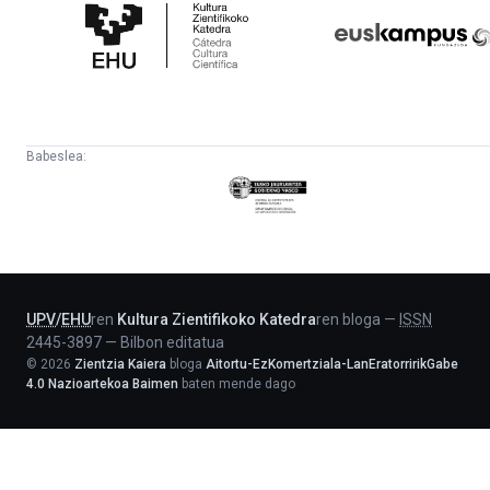
Zientifikoko
Fundazioa
Katedra
Babeslea:
Eusko
Jaurlaritza
-
Lehendakaritza
UPV
/
EHU
ren
Kultura Zientifikoko Katedra
ren bloga
—
ISSN
2445-3897
—
Bilbon editatua
©
2026
Zientzia Kaiera
bloga
Aitortu-EzKomertziala-LanEratorririkGabe
4.0 Nazioartekoa Baimen
baten mende dago