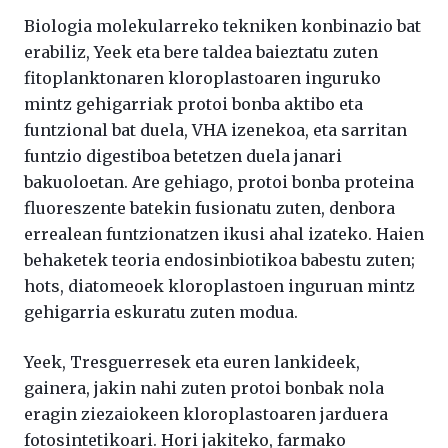
Biologia molekularreko tekniken konbinazio bat
erabiliz, Yeek eta bere taldea baieztatu zuten
fitoplanktonaren kloroplastoaren inguruko
mintz gehigarriak protoi bonba aktibo eta
funtzional bat duela, VHA izenekoa, eta sarritan
funtzio digestiboa betetzen duela janari
bakuoloetan. Are gehiago, protoi bonba proteina
fluoreszente batekin fusionatu zuten, denbora
errealean funtzionatzen ikusi ahal izateko. Haien
behaketek teoria endosinbiotikoa babestu zuten;
hots, diatomeoek kloroplastoen inguruan mintz
gehigarria eskuratu zuten modua.
Yeek, Tresguerresek eta euren lankideek,
gainera, jakin nahi zuten protoi bonbak nola
eragin ziezaiokeen kloroplastoaren jarduera
fotosintetikoari. Hori jakiteko, farmako