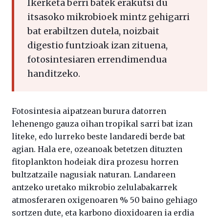
Ikerketa berri batek erakutsi du
itsasoko mikrobioek mintz gehigarri
bat erabiltzen dutela, noizbait
digestio funtzioak izan zituena,
fotosintesiaren errendimendua
handitzeko.
Fotosintesia aipatzean burura datorren
lehenengo gauza oihan tropikal sarri bat izan
liteke, edo lurreko beste landaredi berde bat
agian. Hala ere, ozeanoak betetzen dituzten
fitoplankton hodeiak dira prozesu horren
bultzatzaile nagusiak naturan. Landareen
antzeko uretako mikrobio zelulabakarrek
atmosferaren oxigenoaren % 50 baino gehiago
sortzen dute, eta karbono dioxidoaren ia erdia