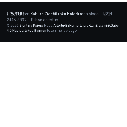
Lehendakaritza
UPV
/
EHU
ren
Kultura Zientifikoko Katedra
ren bloga
—
ISSN
2445-3897
—
Bilbon editatua
©
2026
Zientzia Kaiera
bloga
Aitortu-EzKomertziala-LanEratorririkGabe
4.0 Nazioartekoa Baimen
baten mende dago