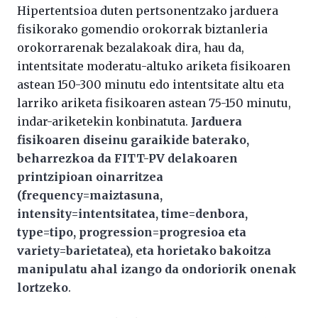
Hipertentsioa duten pertsonentzako jarduera
fisikorako gomendio orokorrak biztanleria
orokorrarenak bezalakoak dira, hau da,
intentsitate moderatu-altuko ariketa fisikoaren
astean 150-300 minutu edo intentsitate altu eta
larriko ariketa fisikoaren astean 75-150 minutu,
indar-ariketekin konbinatuta.
Jarduera
fisikoaren diseinu garaikide baterako,
beharrezkoa da FITT-PV delakoaren
printzipioan oinarritzea
(frequency=maiztasuna,
intensity=intentsitatea, time=denbora,
type=tipo, progression=progresioa eta
variety=barietatea), eta horietako bakoitza
manipulatu ahal izango da ondoriorik onenak
lortzeko
.