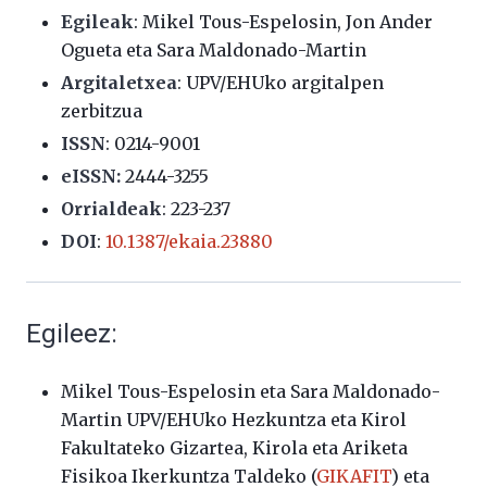
Egileak
: Mikel Tous-Espelosin, Jon Ander
Ogueta eta Sara Maldonado-Martin
Argitaletxea
: UPV/EHUko argitalpen
zerbitzua
ISSN
:
0214-9001
eISSN:
2444-3255
Orrialdeak
: 223-237
DOI
:
10.1387/ekaia.23880
Egileez:
Mikel Tous-Espelosin eta Sara Maldonado-
Martin
UPV/EHUko Hezkuntza eta Kirol
Fakultateko Gizartea, Kirola eta Ariketa
Fisikoa Ikerkuntza Taldeko (
GIKAFIT
) eta