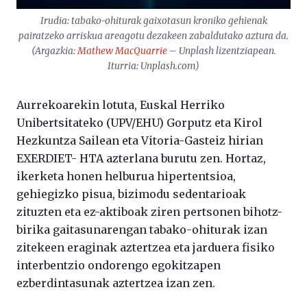
Irudia: tabako-ohiturak gaixotasun kroniko gehienak
pairatzeko arriskua areagotu dezakeen zabaldutako aztura da.
(Argazkia:
Mathew MacQuarrie
– Unplash lizentziapean.
Iturria: Unplash.com)
Aurrekoarekin lotuta, Euskal Herriko
Unibertsitateko (UPV/EHU) Gorputz eta Kirol
Hezkuntza Sailean eta Vitoria-Gasteiz hirian
EXERDIET- HTA azterlana burutu zen. Hortaz,
ikerketa honen helburua hipertentsioa,
gehiegizko pisua, bizimodu sedentarioak
zituzten eta ez-aktiboak ziren pertsonen bihotz-
birika gaitasunarengan tabako-ohiturak izan
zitekeen eraginak aztertzea eta jarduera fisiko
interbentzio ondorengo egokitzapen
ezberdintasunak aztertzea izan zen.