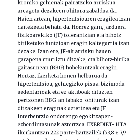
kroniko gehienak pairatzeko arriskua
areagotu dezakeen ohitura zabaldua da.
Haien artean, hipertentsioaren eragilea izan
daitekeela behatu da. Horrez gain, jarduera
fisikoarekiko (JF) tolerantzian eta bihotz-
biriketako funtzioan eragin kaltegarria izan
dezake. Izan ere, JF-ak arrisku hauen
garapena murriztu ditzake, eta bihotz-birika
gaitasunean (BBG) hobekuntzak eragin.
Hortaz, ikerketa honen helburua da
hipertentsioa, gehiegizko pisua, bizimodu
sedentarioak eta ez-aktiboak dituzten
pertsonen BBG-an tabako-ohiturak izan
ditzakeen eraginak aztertzea eta JF
interbentzio ondorengo egokitzapen-
ezberdintasunak aztertzea. EXERDIET- HTA
ikerkuntzan 222 parte-hartzailek (53,8 ± 7,9