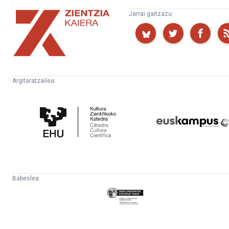
Zientzia
Jarrai gaitzazu:
Kaiera
Argitaratzailea:
Kultura
Euskampus
Zientifikoko
Fundazioa
Katedra
Babeslea:
Eusko
Jaurlaritza
-