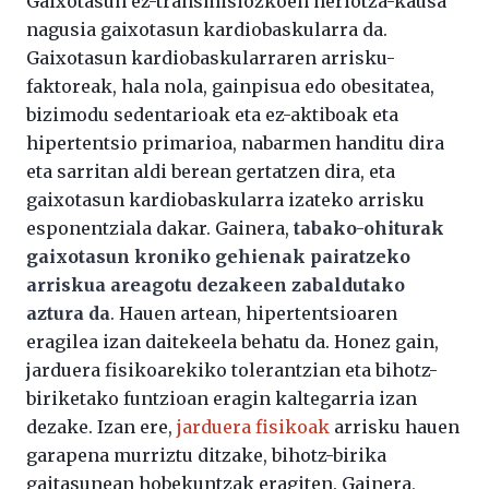
Gaixotasun ez-transmisiozkoen heriotza-kausa
nagusia gaixotasun kardiobaskularra da.
Gaixotasun kardiobaskularraren arrisku-
faktoreak, hala nola, gainpisua edo obesitatea,
bizimodu sedentarioak eta ez-aktiboak eta
hipertentsio primarioa, nabarmen handitu dira
eta sarritan aldi berean gertatzen dira, eta
gaixotasun kardiobaskularra izateko arrisku
esponentziala dakar. Gainera,
tabako-ohiturak
gaixotasun kroniko gehienak pairatzeko
arriskua areagotu dezakeen zabaldutako
aztura da
. Hauen artean, hipertentsioaren
eragilea izan daitekeela behatu da. Honez gain,
jarduera fisikoarekiko tolerantzian eta bihotz-
biriketako funtzioan eragin kaltegarria izan
dezake. Izan ere,
jarduera fisikoak
arrisku hauen
garapena murriztu ditzake, bihotz-birika
gaitasunean hobekuntzak eragiten. Gainera,