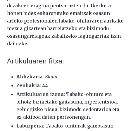
dezakeen eragina pentsarazten du. Ikerketa
honen bidez eskuratutako emaitzak osasun
arloko profesionalen tabako-ohituraren aurkako
mezua gizartean barreiatzeko eta bizimodu
osasungarriagoak zabaltzeko lagungarriak izan
daitezke.
Artikuluaren fitxa:
Aldizkaria
:
Ekaia
Zenbakia
: 44
Artikuluaren izena
: Tabako-ohitura eta
bihotz-biriketako gaitasuna, hipertentsioa,
gehiegizko pisua, bizimodu sedentarioa eta
ez-aktiboa duten pertsonengan.
Laburpena
: Tabako-ohiturak gaixotasun