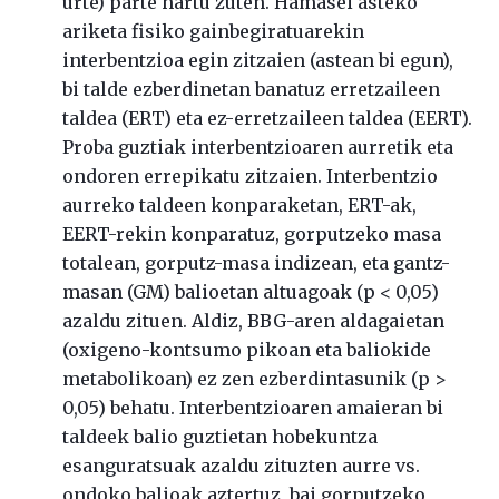
urte) parte hartu zuten. Hamasei asteko
ariketa fisiko gainbegiratuarekin
interbentzioa egin zitzaien (astean bi egun),
bi talde ezberdinetan banatuz erretzaileen
taldea (ERT) eta ez-erretzaileen taldea (EERT).
Proba guztiak interbentzioaren aurretik eta
ondoren errepikatu zitzaien. Interbentzio
aurreko taldeen konparaketan, ERT-ak,
EERT-rekin konparatuz, gorputzeko masa
totalean, gorputz-masa indizean, eta gantz-
masan (GM) balioetan altuagoak (p < 0,05)
azaldu zituen. Aldiz, BBG-aren aldagaietan
(oxigeno-kontsumo pikoan eta baliokide
metabolikoan) ez zen ezberdintasunik (p >
0,05) behatu. Interbentzioaren amaieran bi
taldeek balio guztietan hobekuntza
esanguratsuak azaldu zituzten aurre vs.
ondoko balioak aztertuz, bai gorputzeko