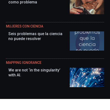
como problema
MUJERES CON CIENCIA
Seis problemas que la ciencia
no puede resolver
MAPPING IGNORANCE
We are not ‘in the singularity’
with AI.