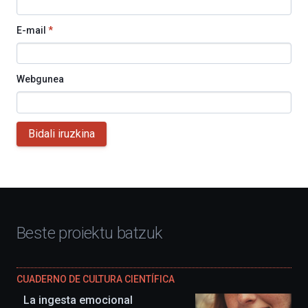
E-mail
*
Webgunea
Bidali iruzkina
Beste proiektu batzuk
CUADERNO DE CULTURA CIENTÍFICA
La ingesta emocional