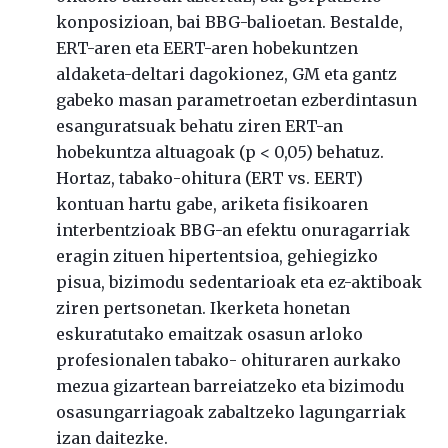
konposizioan, bai BBG-balioetan. Bestalde,
ERT-aren eta EERT-aren hobekuntzen
aldaketa-deltari dagokionez, GM eta gantz
gabeko masan parametroetan ezberdintasun
esanguratsuak behatu ziren ERT-an
hobekuntza altuagoak (p < 0,05) behatuz.
Hortaz, tabako-ohitura (ERT vs. EERT)
kontuan hartu gabe, ariketa fisikoaren
interbentzioak BBG-an efektu onuragarriak
eragin zituen hipertentsioa, gehiegizko
pisua, bizimodu sedentarioak eta ez-aktiboak
ziren pertsonetan. Ikerketa honetan
eskuratutako emaitzak osasun arloko
profesionalen tabako- ohituraren aurkako
mezua gizartean barreiatzeko eta bizimodu
osasungarriagoak zabaltzeko lagungarriak
izan daitezke.