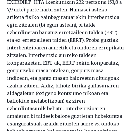
EXERDIET- HTA ikerkuntzan 222 pertsona (53,8 ±
7,9 urte) parte hartu zuten. Hamasei asteko
ariketa fisiko gainbegiratuarekin interbentzioa
egin zitzaien (bi egun astean), bi talde
ezberdinetan banatuz erretzaileen taldea (ERT)
eta ez-erretzaileen taldea (EERT). Proba guztiak
interbentzioaren aurretik eta ondoren errepikatu
zitzaien. Interbentzio aurreko taldeen
konparaketan, ERT-ak, EERT-rekin konparatuz,
gorputzeko masa totalean, gorputz masa
indizean, eta gantz masan baloreetan altuagoak
azaldu zituen. Aldiz, bihotz-birika gaitasunaren
aldagaietan (oxigeno kontsumo pikoan eta
baliokide metabolikoan) ez ziren
ezberdintasunik behatu. Interbentzioaren
amaieran bi taldeek balore guztietan hobekuntza
esanguratsuak azaldu zituzten aurre
vs
. ondoko