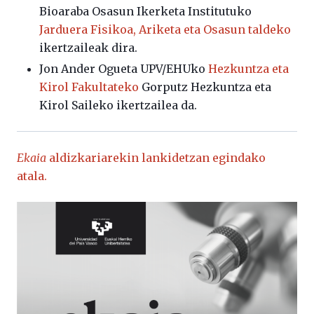
Bioaraba Osasun Ikerketa Institutuko
Jarduera Fisikoa, Ariketa eta Osasun taldeko
ikertzaileak dira.
Jon Ander Ogueta
UPV/EHUko
Hezkuntza eta
Kirol Fakultateko
Gorputz Hezkuntza eta
Kirol Saileko ikertzailea da.
Ekaia
aldizkariarekin lankidetzan egindako
atala.