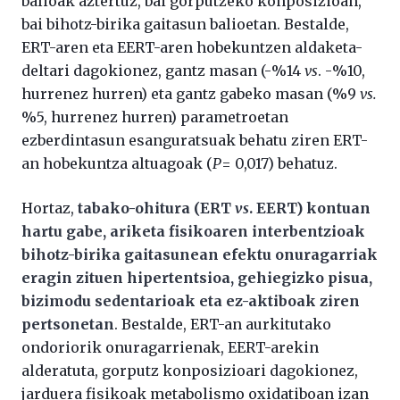
balioak aztertuz, bai gorputzeko konposizioan,
bai bihotz-birika gaitasun balioetan. Bestalde,
ERT-aren eta EERT-aren hobekuntzen aldaketa-
deltari dagokionez, gantz masan (-%14
vs
. -%10,
hurrenez hurren) eta gantz gabeko masan (%9
vs.
%5, hurrenez hurren) parametroetan
ezberdintasun esanguratsuak behatu ziren ERT-
an hobekuntza altuagoak (
P
= 0,017) behatuz.
Hortaz,
tabako-ohitura (ERT
vs
. EERT) kontuan
hartu gabe, ariketa fisikoaren interbentzioak
bihotz-birika gaitasunean efektu onuragarriak
eragin zituen hipertentsioa, gehiegizko pisua,
bizimodu sedentarioak eta ez-aktiboak ziren
pertsonetan
. Bestalde, ERT-an aurkitutako
ondoriorik onuragarrienak, EERT-arekin
alderatuta, gorputz konposizioari dagokionez,
jarduera fisikoak metabolismo oxidatiboan izan