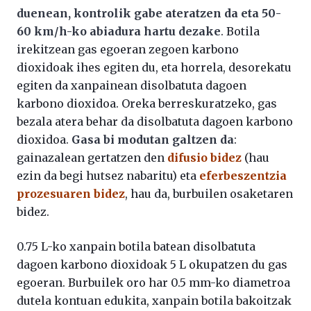
duenean, kontrolik gabe ateratzen da eta 50-
60 km/h-ko abiadura hartu dezake
. Botila
irekitzean gas egoeran zegoen karbono
dioxidoak ihes egiten du, eta horrela, desorekatu
egiten da xanpainean disolbatuta dagoen
karbono dioxidoa. Oreka berreskuratzeko, gas
bezala atera behar da disolbatuta dagoen karbono
dioxidoa.
Gasa bi modutan galtzen da
:
gainazalean gertatzen den
difusio bidez
(hau
ezin da begi hutsez nabaritu) eta
eferbeszentzia
prozesuaren bidez
, hau da, burbuilen osaketaren
bidez.
0.75 L-ko xanpain botila batean disolbatuta
dagoen karbono dioxidoak 5 L okupatzen du gas
egoeran. Burbuilek oro har 0.5 mm-ko diametroa
dutela kontuan edukita, xanpain botila bakoitzak