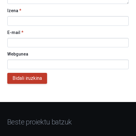
Izena
*
E-mail
*
Webgunea
Bidali iruzkina
Beste proiektu batzuk