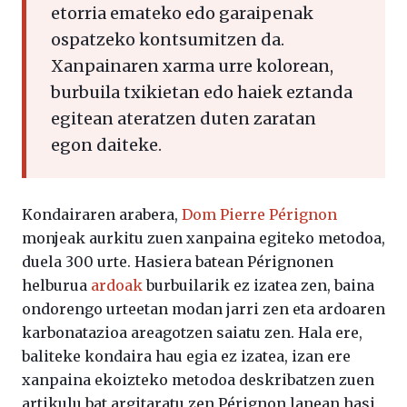
etorria emateko edo garaipenak
ospatzeko kontsumitzen da.
Xanpainaren xarma urre kolorean,
burbuila txikietan edo haiek eztanda
egitean ateratzen duten zaratan
egon daiteke.
Kondairaren arabera,
Dom Pierre Pérignon
monjeak aurkitu zuen xanpaina egiteko metodoa,
duela 300 urte. Hasiera batean Pérignonen
helburua
ardoak
burbuilarik ez izatea zen, baina
ondorengo urteetan modan jarri zen eta ardoaren
karbonatazioa areagotzen saiatu zen. Hala ere,
baliteke kondaira hau egia ez izatea, izan ere
xanpaina ekoizteko metodoa deskribatzen zuen
artikulu bat argitaratu zen Pérignon lanean hasi