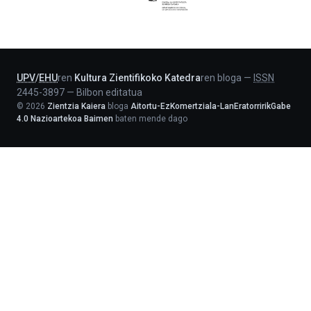
Jaurlaritza
-
Lehendakaritza
UPV
/
EHU
ren
Kultura Zientifikoko Katedra
ren bloga
—
ISSN
2445-3897
—
Bilbon editatua
©
2026
Zientzia Kaiera
bloga
Aitortu-EzKomertziala-LanEratorririkGabe
4.0 Nazioartekoa Baimen
baten mende dago