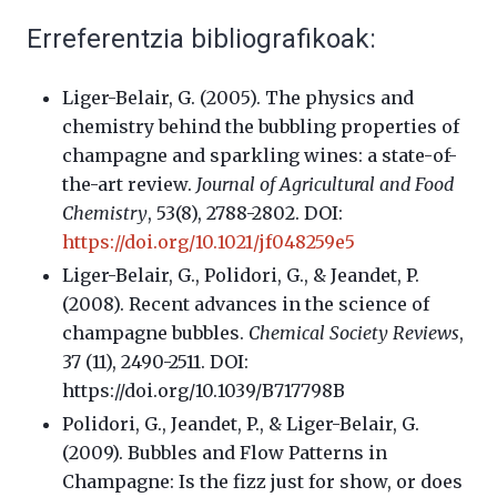
Erreferentzia bibliografikoak:
Liger-Belair, G. (2005). The physics and
chemistry behind the bubbling properties of
champagne and sparkling wines: a state-of-
the-art review.
Journal of Agricultural and Food
Chemistry
, 53(8), 2788-2802. DOI:
https://doi.org/10.1021/jf048259e
5
Liger-Belair, G., Polidori, G., & Jeandet, P.
(2008). Recent advances in the science of
champagne bubbles.
Chemical Society Reviews
,
37 (11), 2490-2511. DOI:
https://doi.org/10.1039/B717798B
Polidori, G., Jeandet, P., &
Liger-Belair, G.
(2009).
Bubbles and Flow Patterns in
Champagne: Is the fizz just for show, or does