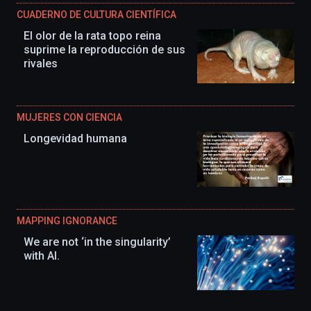
CUADERNO DE CULTURA CIENTÍFICA
El olor de la rata topo reina
suprime la reproducción de sus
rivales
MUJERES CON CIENCIA
Longevidad humana
MAPPING IGNORANCE
We are not ‘in the singularity’
with AI.