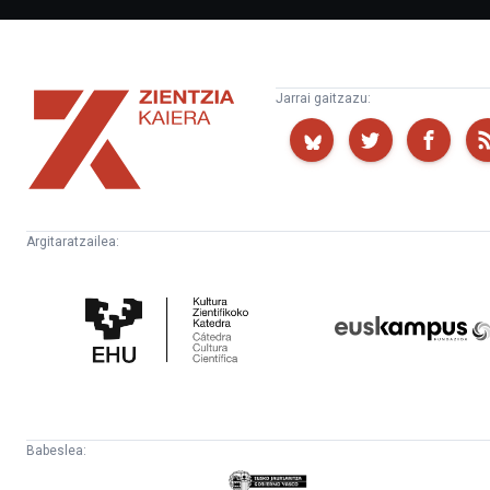
Zientzia
Jarrai gaitzazu:
Kaiera
Argitaratzailea:
Kultura
Euskampus
Zientifikoko
Fundazioa
Katedra
Babeslea:
Eusko