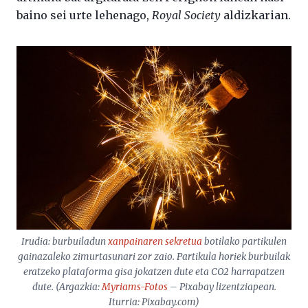
baino sei urte lehenago,
Royal Society
aldizkarian.
Irudia: burbuiladun
xanpainaren sekretua
botilako partikulen
gainazaleko zimurtasunari zor zaio. Partikula horiek burbuilak
eratzeko plataforma gisa jokatzen dute eta CO2 harrapatzen
dute. (Argazkia:
Myriams-Fotos
– Pixabay lizentziapean.
Iturria: Pixabay.com)