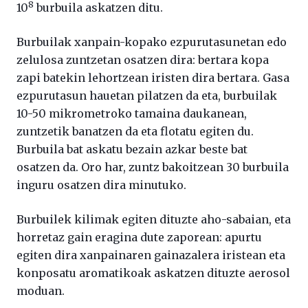
8
10
burbuila askatzen ditu.
Burbuilak xanpain-kopako ezpurutasunetan edo
zelulosa zuntzetan osatzen dira: bertara kopa
zapi batekin lehortzean iristen dira bertara. Gasa
ezpurutasun hauetan pilatzen da eta, burbuilak
10-50 mikrometroko tamaina daukanean,
zuntzetik banatzen da eta flotatu egiten du.
Burbuila bat askatu bezain azkar beste bat
osatzen da. Oro har, zuntz bakoitzean 30 burbuila
inguru osatzen dira minutuko.
Burbuilek kilimak egiten dituzte aho-sabaian, eta
horretaz gain eragina dute zaporean: apurtu
egiten dira xanpainaren gainazalera iristean eta
konposatu aromatikoak askatzen dituzte aerosol
moduan.