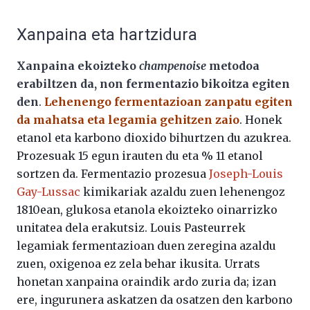
Xanpaina eta hartzidura
Xanpaina ekoizteko
champenoise
metodoa
erabiltzen da, non fermentazio bikoitza egiten
den
.
Lehenengo fermentazioan zanpatu egiten
da mahatsa eta legamia gehitzen zaio
. Honek
etanol eta karbono dioxido bihurtzen du azukrea.
Prozesuak 15 egun irauten du eta % 11 etanol
sortzen da. Fermentazio prozesua
Joseph-Louis
Gay-Lussac
kimikariak azaldu zuen lehenengoz
1810ean, glukosa etanola ekoizteko oinarrizko
unitatea dela erakutsiz. Louis Pasteurrek
legamiak fermentazioan duen zeregina azaldu
zuen, oxigenoa ez zela behar ikusita. Urrats
honetan xanpaina oraindik ardo zuria da; izan
ere, ingurunera askatzen da osatzen den karbono