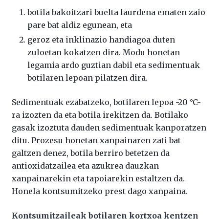
botila bakoitzari buelta laurdena ematen zaio
pare bat aldiz egunean, eta
geroz eta inklinazio handiagoa duten
zuloetan kokatzen dira. Modu honetan
legamia ardo guztian dabil eta sedimentuak
botilaren lepoan pilatzen dira.
Sedimentuak ezabatzeko, botilaren lepoa -20 °C-
ra izozten da eta botila irekitzen da. Botilako
gasak izoztuta dauden sedimentuak kanporatzen
ditu. Prozesu honetan xanpainaren zati bat
galtzen denez, botila berriro betetzen da
antioxidatzailea eta azukrea dauzkan
xanpainarekin eta tapoiarekin estaltzen da.
Honela kontsumitzeko prest dago xanpaina.
Kontsumitzaileak botilaren kortxoa kentzen