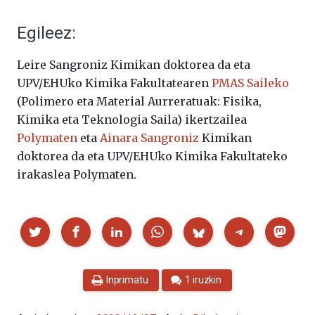
Egileez:
Leire Sangroniz Kimikan doktorea da eta
UPV/EHUko Kimika Fakultatearen
PMAS Saileko
(Polimero eta Material Aurreratuak: Fisika,
Kimika eta Teknologia Saila) ikertzailea
Polymaten
eta
Ainara Sangroniz
Kimikan
doktorea da eta UPV/EHUko Kimika Fakultateko
irakaslea Polymaten.
Partekatu
Inprimatu
1 iruzkin