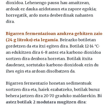
dioxidoa. Lehenengo pausu hau amaitzean,
ardoak ez dauka azidotasun eta zapore egokia;
horregatik, ardo mota desberdinak nahasten
dira.
Bigarren fermentazioan azukrea gehitzen zaio
(24 g litroko) eta legamia
. Beirazko botiletan
gordetzen da eta itxi egiten dira. Botilak 12-14 °C-
an edukitzen dira 6-8 astez eta karbono dioxidoa
sortzen dira denbora horretan. Botilak itxita
daudenez, sortutako karbono dioxidoak ezin du
ihes egin eta ardoan disolbatzen da.
Bigarren fermentazio honetan sedimentuak
sortzen dira eta, haiek ezabatzeko, botilak buruz
behera jartzen dira 20-70 graduko maldarekin.
Bi
astez botilak 2 modutara mugitzen dira
: