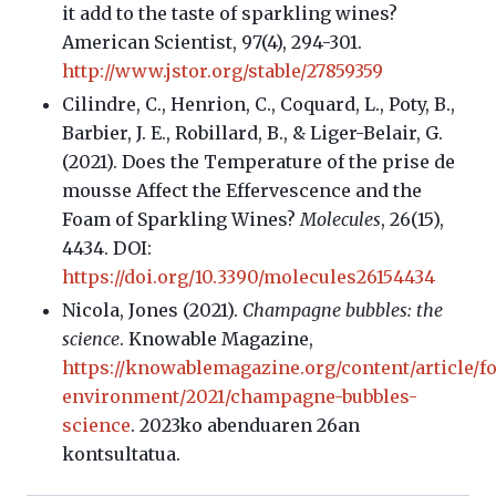
it add to the taste of sparkling wines?
American Scientist, 97(4), 294-301.
http://www.jstor.org/stable/27859359
Cilindre, C., Henrion, C., Coquard, L., Poty, B.,
Barbier, J. E., Robillard, B., & Liger-Belair, G.
(2021). Does the Temperature of the prise de
mousse Affect the Effervescence and the
Foam of Sparkling Wines?
Molecules
, 26(15),
4434. DOI:
https://doi.org/10.3390/molecules26154434
Nicola, Jones (2021).
Champagne bubbles: the
science
. Knowable Magazine,
https://knowablemagazine.org/content/article/f
environment/2021/champagne-bubbles-
science
. 2023ko abenduaren 26an
kontsultatua.