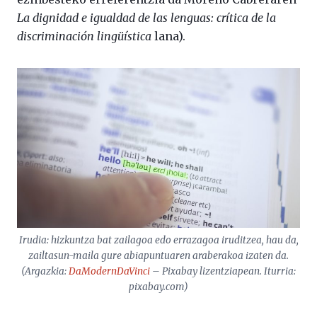
La dignidad e igualdad de las lenguas: crítica de la
discriminación lingüística
lana).
Irudia: hizkuntza bat zailagoa edo errazagoa iruditzea, hau da,
zailtasun-maila gure abiapuntuaren araberakoa izaten da.
(Argazkia:
DaModernDaVinci
– Pixabay lizentziapean. Iturria:
pixabay.com)