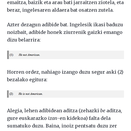
emaitza, baizik eta arau bati jarraitzen ziotela, eta
beraz, ingelesaren aldaera bat osatzen zutela.
Azter dezagun adibide bat. Ingelesik ikasi baduzu
noizbait, adibide honek ziurrenik gaizki emango
dizu belarrira:
Horren ordez, nahiago izango duzu segur aski (2)
bezalako egitura:
Alegia, lehen adibidean aditza (zehazki
be
aditza,
gure euskarazko
izan
-en kidekoa) falta dela
sumatuko duzu. Baina, inoiz pentsatu duzu zer