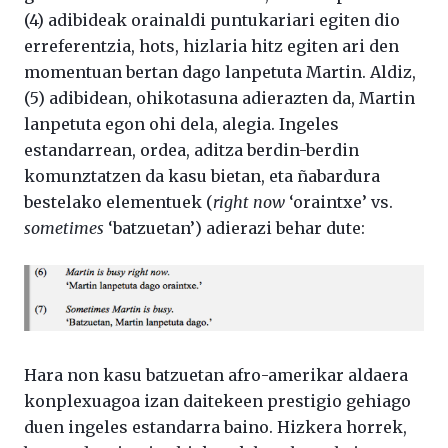
(4) adibideak orainaldi puntukariari egiten dio
erreferentzia, hots, hizlaria hitz egiten ari den
momentuan bertan dago lanpetuta Martin. Aldiz,
(5) adibidean, ohikotasuna adierazten da, Martin
lanpetuta egon ohi dela, alegia. Ingeles
estandarrean, ordea, aditza berdin-berdin
komunztatzen da kasu bietan, eta ñabardura
bestelako elementuek (
right now
‘oraintxe’ vs.
sometimes
‘batzuetan’) adierazi behar dute:
Hara non kasu batzuetan afro-amerikar aldaera
konplexuagoa izan daitekeen prestigio gehiago
duen ingeles estandarra baino. Hizkera horrek,