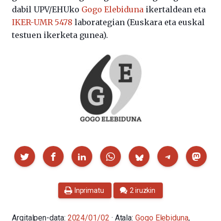
dabil UPV/EHUko
Gogo Elebiduna
ikertaldean eta
IKER-UMR 5478
laborategian (Euskara eta euskal
testuen ikerketa gunea).
Partekatu
Inprimatu
2 iruzkin
Argitalpen-data:
2024/01/02
· Atala:
Gogo Elebiduna
,