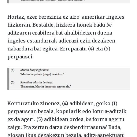
Hortaz, ezer berezirik ez afro-amerikar ingeles
hizkeran. Bestalde, hizkera honek badu
be
aditzaren erabilera bat ahalbidetzen duena
ingeles estandarrak adierazi ezin dezakeen
ñabardura bat egitea. Erreparatu (4) eta (5)
perpausei:
Konturatuko zinenez, (4) adibidean, goiko (1)
perpausean bezala, kopularik edo lotura-aditzik
ez da ageri. (5) adibidean ordea,
be
forma agertu
zaigu. Eta zertan datza desberdintasuna? Bada,
glosan ikus dezakezun bezala, aditz-aspektuan: