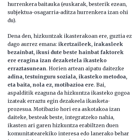
hurrenkera baitauka (euskarak, besterik ezean,
subjektua-osagarria-aditza hurrenkera izan ohi
du).
Dena den, hizkuntzak ikasterakoan ere, guztia ez
dago aurrez emana:
ikertzaileek, irakasleek
bezainbat, ikusi dute beste hainbat faktorek
ere eragina izan dezaketela ikasteko
erraztasunean
. Horien artean aipatu daitezke
adina, testuinguru soziala, ikasteko metodoa,
eta baita, nola ez, motibazioa ere
. Bai,
aspalditik ezaguna da hizkuntza ikasteko gogoa
izateak erraztu egin dezakeela ikasketa-
prozesua. Motibazio hori era askotakoa izan
daiteke, besteak beste, integratzeko nahia,
ikasten ari garen hizkuntza erabiltzen duen
komunitatearekiko interesa edo lanerako behar