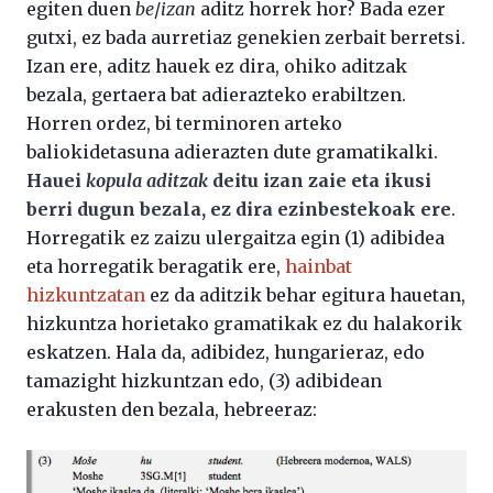
egiten duen
be
/
izan
aditz horrek hor? Bada ezer
gutxi, ez bada aurretiaz genekien zerbait berretsi.
Izan ere, aditz hauek ez dira, ohiko aditzak
bezala, gertaera bat adierazteko erabiltzen.
Horren ordez, bi terminoren arteko
baliokidetasuna adierazten dute gramatikalki.
Hauei
kopula aditzak
deitu izan zaie eta ikusi
berri dugun bezala, ez dira ezinbestekoak ere
.
Horregatik ez zaizu ulergaitza egin (1) adibidea
eta horregatik beragatik ere,
hainbat
hizkuntzatan
ez da aditzik behar egitura hauetan,
hizkuntza horietako gramatikak ez du halakorik
eskatzen. Hala da, adibidez, hungarieraz, edo
tamazight hizkuntzan edo, (3) adibidean
erakusten den bezala, hebreeraz: