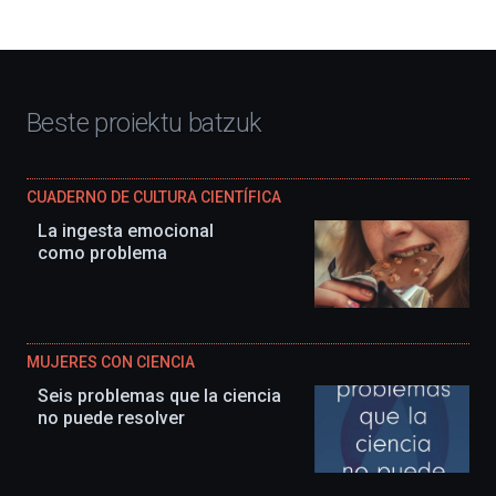
Beste proiektu batzuk
CUADERNO DE CULTURA CIENTÍFICA
La ingesta emocional
como problema
MUJERES CON CIENCIA
Seis problemas que la ciencia
no puede resolver