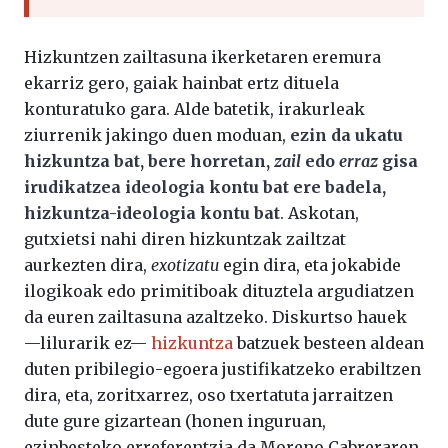
Hizkuntzen zailtasuna ikerketaren eremura
ekarriz gero, gaiak hainbat ertz dituela
konturatuko gara. Alde batetik, irakurleak
ziurrenik jakingo duen moduan,
ezin da ukatu
hizkuntza bat, bere horretan,
zail
edo
erraz
gisa
irudikatzea ideologia kontu bat ere badela,
hizkuntza-ideologia kontu bat
. Askotan,
gutxietsi nahi diren hizkuntzak zailtzat
aurkezten dira,
exotizatu
egin dira, eta jokabide
ilogikoak edo primitiboak dituztela argudiatzen
da euren zailtasuna azaltzeko. Diskurtso hauek
—lilurarik ez—
hizkuntza
batzuek besteen aldean
duten pribilegio-egoera justifikatzeko erabiltzen
dira, eta, zoritxarrez, oso txertatuta jarraitzen
dute gure gizartean (honen inguruan,
ezinbesteko erreferentzia da Moreno Cabreraren