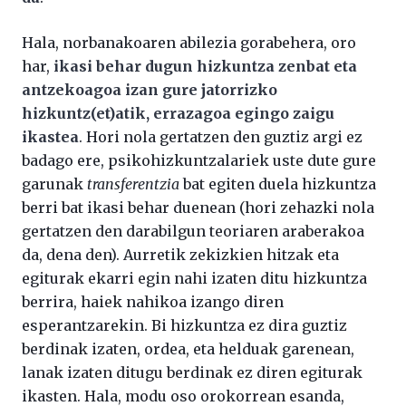
Hala, norbanakoaren abilezia gorabehera, oro
har,
ikasi behar dugun hizkuntza zenbat eta
antzekoagoa izan gure jatorrizko
hizkuntz(et)atik, errazagoa egingo zaigu
ikastea
. Hori nola gertatzen den guztiz argi ez
badago ere, psikohizkuntzalariek uste dute gure
garunak
transferentzia
bat egiten duela hizkuntza
berri bat ikasi behar duenean (hori zehazki nola
gertatzen den darabilgun teoriaren araberakoa
da, dena den). Aurretik zekizkien hitzak eta
egiturak ekarri egin nahi izaten ditu hizkuntza
berrira, haiek nahikoa izango diren
esperantzarekin. Bi hizkuntza ez dira guztiz
berdinak izaten, ordea, eta helduak garenean,
lanak izaten ditugu berdinak ez diren egiturak
ikasten. Hala, modu oso orokorrean esanda,