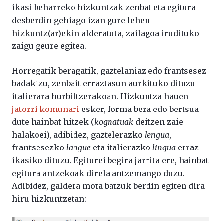
ikasi beharreko hizkuntzak zenbat eta egitura
desberdin gehiago izan gure lehen
hizkuntz(ar)ekin alderatuta, zailagoa irudituko
zaigu geure egitea.
Horregatik beragatik, gaztelaniaz edo frantsesez
badakizu, zenbait erraztasun aurkituko dituzu
italierara hurbiltzerakoan. Hizkuntza hauen
jatorri komunari
esker, forma bera edo bertsua
dute hainbat hitzek (
kognatuak
deitzen zaie
halakoei), adibidez, gaztelerazko
lengua
,
frantsesezko
langue
eta italierazko
lingua
erraz
ikasiko dituzu. Egiturei begira jarrita ere, hainbat
egitura antzekoak direla antzemango duzu.
Adibidez, galdera mota batzuk berdin egiten dira
hiru hizkuntzetan: