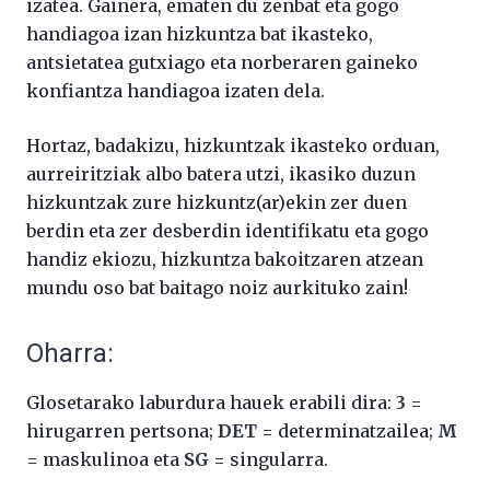
izatea. Gainera, ematen du zenbat eta gogo
handiagoa izan hizkuntza bat ikasteko,
antsietatea gutxiago eta norberaren gaineko
konfiantza handiagoa izaten dela.
Hortaz, badakizu, hizkuntzak ikasteko orduan,
aurreiritziak albo batera utzi, ikasiko duzun
hizkuntzak zure hizkuntz(ar)ekin zer duen
berdin eta zer desberdin identifikatu eta gogo
handiz ekiozu, hizkuntza bakoitzaren atzean
mundu oso bat baitago noiz aurkituko zain!
Oharra:
Glosetarako laburdura hauek erabili dira:
3
=
hirugarren pertsona;
DET
= determinatzailea;
M
= maskulinoa eta
SG
= singularra.