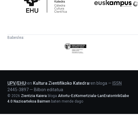
Katedra
Babeslea:
Eusko
Jaurlaritza
-
Lehendakaritza
UPV
/
EHU
ren
Kultura Zientifikoko Katedra
ren bloga
—
ISSN
2445-3897
—
Bilbon editatua
©
2026
Zientzia Kaiera
bloga
Aitortu-EzKomertziala-LanEratorririkGabe
4.0 Nazioartekoa Baimen
baten mende dago