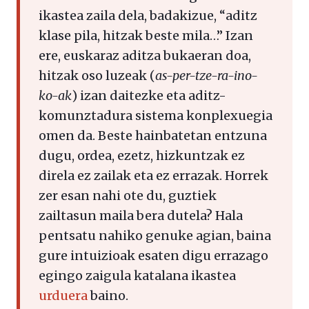
ikastea zaila dela, badakizue, “aditz
klase pila, hitzak beste mila…” Izan
ere, euskaraz aditza bukaeran doa,
hitzak oso luzeak (
as-per-tze-ra-ino-
ko-ak
) izan daitezke eta aditz-
komunztadura sistema konplexuegia
omen da. Beste hainbatetan entzuna
dugu, ordea, ezetz, hizkuntzak ez
direla ez zailak eta ez errazak. Horrek
zer esan nahi ote du, guztiek
zailtasun maila bera dutela? Hala
pentsatu nahiko genuke agian, baina
gure intuizioak esaten digu errazago
egingo zaigula katalana ikastea
urduera
baino.