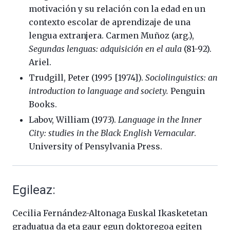
motivación y su relación con la edad en un
contexto escolar de aprendizaje de una
lengua extranjera. Carmen Muñoz (arg.),
Segundas lenguas: adquisición en el aula
(81-92).
Ariel.
Trudgill, Peter (1995 [1974]).
Sociolinguistics: an
introduction to language and society.
Penguin
Books.
Labov, William (1973).
Language in the Inner
City: studies in the Black English Vernacular
.
University of Pensylvania Press.
Egileaz:
Cecilia Fernández-Altonaga Euskal Ikasketetan
graduatua da eta gaur egun doktoregoa egiten