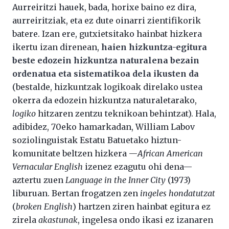
Aurreiritzi hauek, bada, horixe baino ez dira,
aurreiritziak, eta ez dute oinarri zientifikorik
batere. Izan ere, gutxietsitako hainbat hizkera
ikertu izan direnean,
haien hizkuntza-egitura
beste edozein hizkuntza naturalena bezain
ordenatua eta sistematikoa dela ikusten da
(bestalde, hizkuntzak logikoak direlako ustea
okerra da edozein hizkuntza naturaletarako,
logiko
hitzaren zentzu teknikoan behintzat). Hala,
adibidez, 70eko hamarkadan, William Labov
soziolinguistak Estatu Batuetako hiztun-
komunitate beltzen hizkera —
African American
Vernacular English
izenez ezagutu ohi dena—
aztertu zuen
Language in the Inner City
(1973)
liburuan. Bertan frogatzen zen
ingeles hondatutzat
(
broken English
) hartzen ziren hainbat egitura ez
zirela
akastunak
, ingelesa ondo ikasi ez izanaren