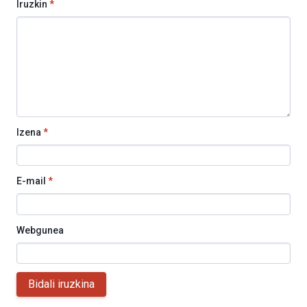
Iruzkin
*
Izena
*
E-mail
*
Webgunea
Bidali iruzkina