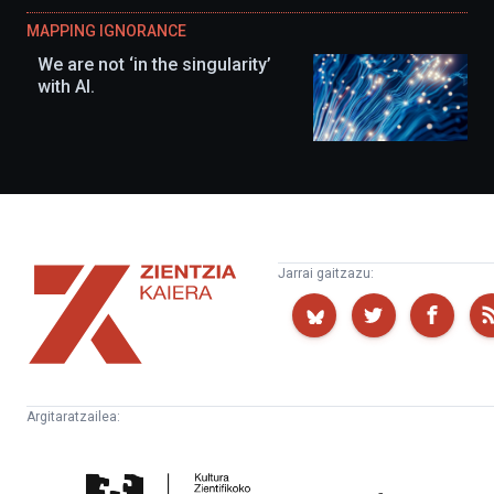
MAPPING IGNORANCE
We are not ‘in the singularity’
with AI.
Zientzia
Jarrai gaitzazu:
Kaiera
Argitaratzailea:
Kultura
Euskampus
Zientifikoko
Fundazioa