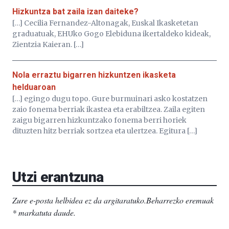
Hizkuntza bat zaila izan daiteke?
[…] Cecilia Fernandez-Altonagak, Euskal Ikasketetan
graduatuak, EHUko Gogo Elebiduna ikertaldeko kideak,
Zientzia Kaieran. […]
Nola erraztu bigarren hizkuntzen ikasketa
helduaroan
[…] egingo dugu topo. Gure burmuinari asko kostatzen
zaio fonema berriak ikastea eta erabiltzea. Zaila egiten
zaigu bigarren hizkuntzako fonema berri horiek
dituzten hitz berriak sortzea eta ulertzea. Egitura […]
Utzi erantzuna
Zure e-posta helbidea ez da argitaratuko.
Beharrezko eremuak
*
markatuta daude
.