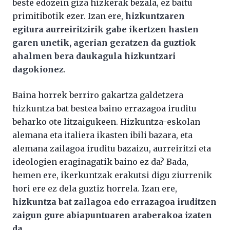
beste edozein giza hizkerak bezala, ez baitu
primitibotik ezer. Izan ere,
hizkuntzaren
egitura aurreiritzirik gabe ikertzen hasten
garen unetik, agerian geratzen da guztiok
ahalmen bera daukagula hizkuntzari
dagokionez
.
Baina horrek berriro gakartza galdetzera
hizkuntza bat bestea baino errazagoa iruditu
beharko ote litzaigukeen. Hizkuntza-eskolan
alemana eta italiera ikasten ibili bazara, eta
alemana zailagoa iruditu bazaizu, aurreiritzi eta
ideologien eraginagatik baino ez da? Bada,
hemen ere, ikerkuntzak erakutsi digu ziurrenik
hori ere ez dela guztiz horrela. Izan ere,
hizkuntza bat zailagoa edo errazagoa iruditzen
zaigun gure abiapuntuaren araberakoa izaten
da
.