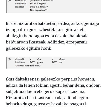
Beste hizkuntza batzuetan, ordea, askoz gehiago
izango dira gureaz bestelako egiturak eta
ahalegin handiagoa eska dezake halakoak
helduaroan ikasteak. Adibidez, erreparatu
galesezko egitura honi:
Ikus daitekeenez, galesezko perpaus honetan,
aditza da lehen tokian agertu behar dena, ondoan
subjektua duela eta gero osagarri zuzena.
Hizkuntza hau ikastean, bada, adi-adi egon
beharko dugu, gurea ez bezalako osagarri-