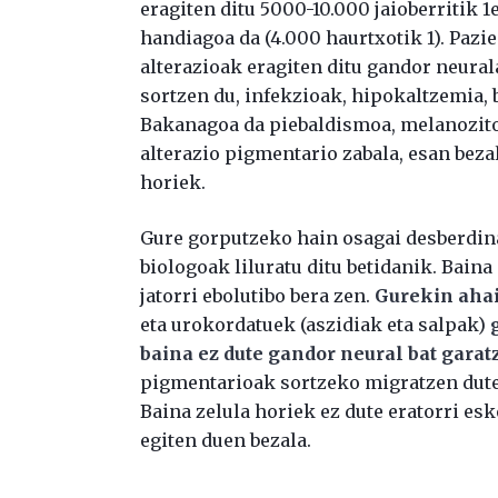
eragiten ditu 5000-10.000 jaioberritik
handiagoa da (4.000 haurtxotik 1). Pazi
alterazioak eragiten ditu gandor neural
sortzen du, infekzioak, hipokaltzemia, 
Bakanagoa da piebaldismoa, melanozit
alterazio pigmentario zabala, esan bezal
horiek.
Gure gorputzeko hain osagai desberdin
biologoak liluratu ditu betidanik. Bain
jatorri ebolutibo bera zen.
Gurekin aha
eta urokordatuek (aszidiak eta salpak)
baina ez dute gandor neural bat garat
pigmentarioak sortzeko migratzen duten
Baina zelula horiek ez dute eratorri e
egiten duen bezala.