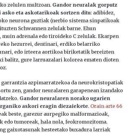
eko zelulen multzoan.
Gandor neuralak gorputz
i asko eta askotarikoak sortzen ditu
: adibidez,
oko neurona guztiak (nerbio sistema sinpatikoak
dituzten Schwannen zelulak barne. Ehun
, muin adrenala edo tiroideko C zelulak. Ekarpen
reko hezurrei, dentinari, erdiko belarriko
nari, edo irteera aortikoa biriketatik bereizten
i balitz, gure larruazalari kolorea ematen dioten
oz.
 garrantzia azpimarratzekoa da neurokristopatiak
sortu zen, gandor neuralaren garapenean izandako
datzeko.
Gandor neuralaren norako ugarien
organiko askori eragin diezaiekete
.
Orain arte 66
teak beste, garezur aurpegiko malformazioak,
ak edo tumoreak, hala nola, feokromozitoma.
ung gaixotasunak hesteetako buxadura larriak