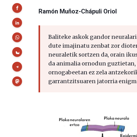
Ramón Muñoz-Chápuli Oriol
Baliteke askok gandor neuralari
dute imajinatu zenbat zor diote
neuraletik sortzen da, orain i
da animalia ornodun guztietan, 
ornogabeetan ez zela antzekori
garrantzitsuaren jatorria enigma