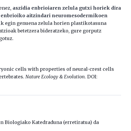
enez,
aszidia enbrioiaren zelula gutxi horiek dira
n enbrioiko aitzindari neuromesodermikoen
ik egin genuena zelula horien plastikotasuna
ntzioak betetzera bideratzeko, gure gorputz
gotuz.
bryonic cells with properties of neural-crest cells
ertebrates.
Nature Ecology & Evolution.
DOI:
n Biologiako Katedraduna (erretiratua) da