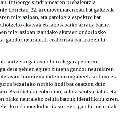
 1ean. DiGeorge sindromearen prebalentzia
ente horietan, 22. kromosomaren zati bat galtzeak
aren migrazioan, eta patologia espektro bat
bihotzeko akatsak eta ahosabaiko arraila barne.
oen migrazioan izandako akatsen ondoriozko
a, gandor neuraletik eratorriak baitira zelula
ak sortzeko gaitasun horrek garapenaren
a galdera gehien egiten zituena gandor neuralaren
idetasun handiena duten ornogabeek
, anfioxoek
gurea bezalako nerbio hodi bat osatzen dute,
zen
. Aszidietako enbrioian, zelula sentsorialak eta
 plaka neuraleko zelula batzuk identifikatu ziren.
skeletiko edo muskularrik sortzen, gandor neuralak