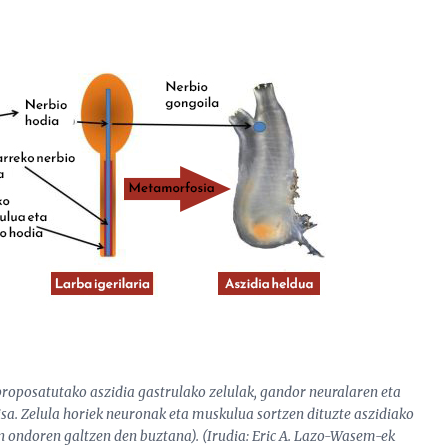
k proposatutako aszidia gastrulako zelulak, gandor neuralaren eta
. Zelula horiek neuronak eta muskulua sortzen dituzte aszidiako
 ondoren galtzen den buztana). (Irudia: Eric A. Lazo-Wasem-ek