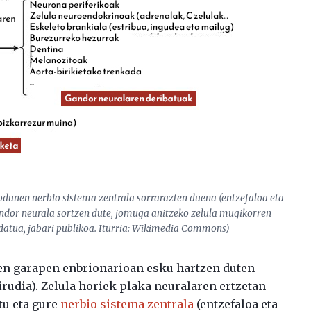
nodunen nerbio sistema zentrala sorrarazten duena (entzefaloa eta
andor neurala sortzen dute, jomuga anitzeko zelula mugikorren
ldatua, jabari publikoa. Iturria: Wikimedia Commons)
ien garapen enbrionarioan esku hartzen duten
irudia). Zelula horiek plaka neuralaren ertzetan
tu eta gure
nerbio sistema zentrala
(entzefaloa eta