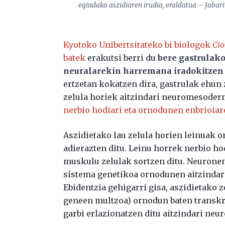
egindako aszidiaren irudia, eraldatua – Jabari 
Kyotoko Unibertsitateko bi biologok
Cio
batek
erakutsi berri du
bere gastrulak
neuralarekin harremana iradokitzen 
ertzetan kokatzen dira, gastrulak ehun z
zelula horiek aitzindari neuromesoder
nerbio hodiari eta ornodunen enbrioia
Aszidietako lau zelula horien leinuak
adierazten ditu. Leinu horrek nerbio h
muskulu zelulak sortzen ditu. Neurone
sistema genetikoa ornodunen aitzindar
Ebidentzia gehigarri gisa, aszidietako 
geneen multzoa) ornodun baten transkri
garbi erlazionatzen ditu aitzindari n