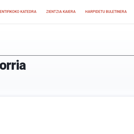
IENTIFIKOKO KATEDRA
ZIENTZIA KAIERA
HARPIDETU BULETINERA
orria