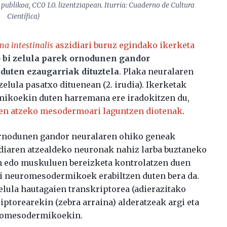
publikoa, CC0 1.0. lizentziapean. Iturria: Cuaderno de Cultura
Científica)
na intestinalis
aszidiari buruz egindako ikerketa
o bi zelula parek ornodunen gandor
duten ezaugarriak dituztela
. Plaka neuralaren
elula pasatxo dituenean (2. irudia). Ikerketak
mikoekin duten harremana ere iradokitzen du,
ren atzeko mesodermoari laguntzen diotenak
.
 ornodunen gandor neuralaren ohiko geneak
odiaren atzealdeko neuronak nahiz larba buztaneko
n edo muskuluen bereizketa kontrolatzen duen
i neuromesodermikoek erabiltzen duten bera da.
zelula hautagaien transkriptorea (adierazitako
ptorearekin (zebra arraina) alderatzeak argi eta
euromesodermikoekin.