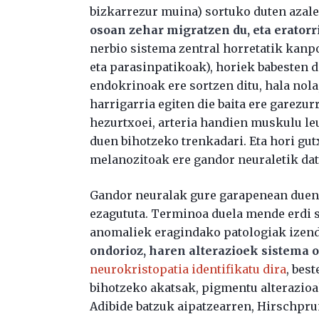
bizkarrezur muina) sortuko duten azal
osoan zehar migratzen du, eta eratorr
nerbio sistema zentral horretatik kanp
eta parasinpatikoak), horiek babesten 
endokrinoak ere sortzen ditu, hala nola
harrigarria egiten die baita ere garezur
hezurtxoei, arteria handien muskulu leu
duen bihotzeko trenkadari. Eta hori gutx
melanozitoak ere gandor neuraletik dat
Gandor neuralak gure garapenean duen
ezagututa. Terminoa duela mende erdi 
anomaliek eragindako patologiak izen
ondorioz, haren alterazioek sistema 
neurokristopatia identifikatu dira
, bes
bihotzeko akatsak, pigmentu alterazio
Adibide batzuk aipatzearren, Hirschpr