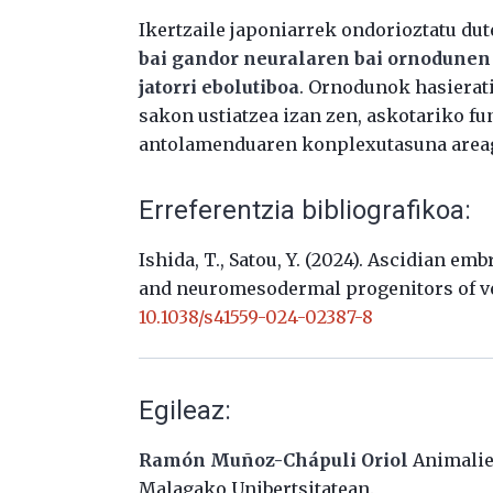
Ikertzaile japoniarrek ondorioztatu dut
bai gandor neuralaren bai ornodune
jatorri ebolutiboa
. Ornodunok hasierat
sakon ustiatzea izan zen, askotariko fu
antolamenduaren konplexutasuna area
Erreferentzia bibliografikoa:
Ishida, T., Satou, Y. (2024). Ascidian em
and neuromesodermal progenitors of v
10.1038/s41559-024-02387-8
Egileaz:
Ramón Muñoz-Chápuli Oriol
Animalie
Malagako Unibertsitatean.