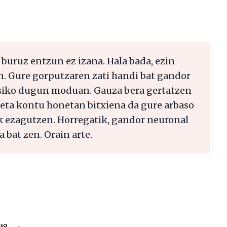
 buruz entzun ez izana. Hala bada, ezin
n. Gure gorputzaren zati handi bat gandor
kusiko dugun moduan. Gauza bera gertatzen
eta kontu honetan bitxiena da gure arbaso
k ezagutzen. Horregatik, gandor neuronal
 bat zen. Orain arte.