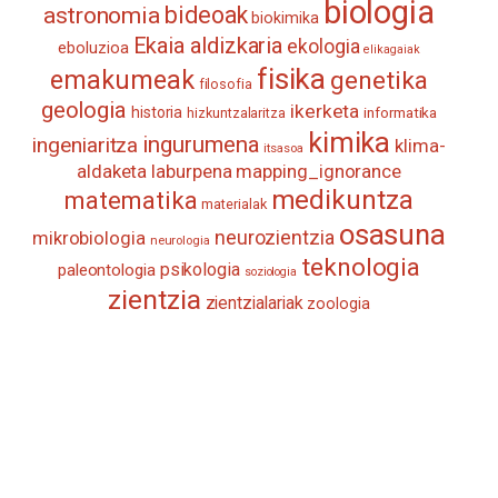
biologia
astronomia
bideoak
biokimika
Ekaia aldizkaria
ekologia
eboluzioa
elikagaiak
fisika
emakumeak
genetika
filosofia
geologia
ikerketa
historia
informatika
hizkuntzalaritza
kimika
ingurumena
ingeniaritza
klima-
itsasoa
aldaketa
laburpena
mapping_ignorance
medikuntza
matematika
materialak
osasuna
neurozientzia
mikrobiologia
neurologia
teknologia
psikologia
paleontologia
soziologia
zientzia
zientzialariak
zoologia