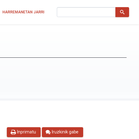
Bilatu
HARREMANETAN JARRI
Inprimatu
Iruzkinik gabe