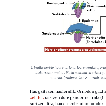
1. irudia: nerbio hodi enbrionarioaren eraketa, or
bizkarrezur muina). Plaka neuralaren ertzek g
multzoa. (Irudia: NikNaks – Irudi era
Has gaitezen hasieratik. Ornodun guzt
zelulek
osatzen dute gandor neurala (1. 
sortzen dira, hau da, enbrioian hondora