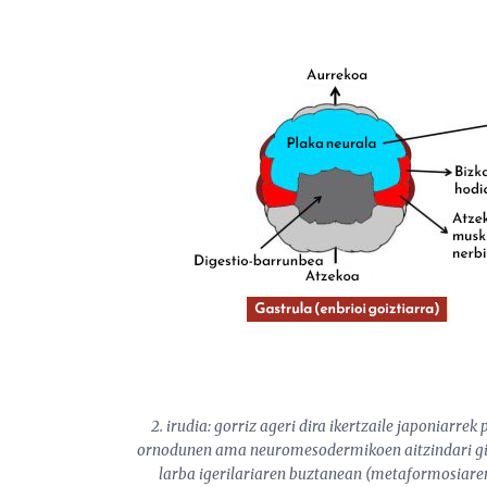
2. irudia: gorriz ageri dira ikertzaile japoniarre
ornodunen ama neuromesodermikoen aitzindari gisa
larba igerilariaren buztanean (metaformosiaren