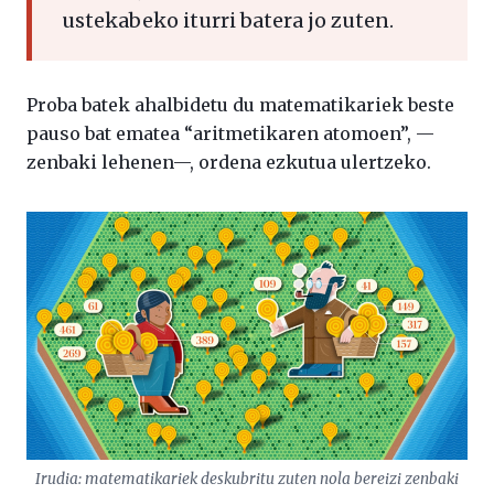
ustekabeko iturri batera jo zuten.
Proba batek ahalbidetu du matematikariek beste
pauso bat ematea “aritmetikaren atomoen”, —
zenbaki lehenen—, ordena ezkutua ulertzeko.
Irudia: matematikariek deskubritu zuten nola bereizi zenbaki