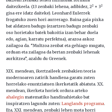
batzean zenbaki lehen infinituak formula
2
2
daitezkeela. (13 zenbaki lehena, adibidez, 2
+ 3
gisa ere idatz daiteke). Leonhard Eulerrek
frogatuko zuen hori aurrerago. Baina gaia pixka
bat aldatzen badugu (ezartzen badugu zenbaki
oso horietako batek bakoitia izan behar duela
edo, agian, karratu perfektua), arazoa askoz
zailagoa da. “Multzoa zenbat eta gehiago mugatu,
orduan eta zailagoa da bertan zenbaki lehenak
aurkitzea”, azaldu du Greenek.
XIX. mendean, ikertzaileek zenbakien teoria
modernoaren zatirik handiena garatu zuten
horrelako enuntziatuen ikerketatik abiatuta. XX.
mendean, ikerketa horiek ordura arteko
ahalegin
matematiko handinahietako bat
inspiratzen lagundu zuten:
Langlands programa
.
Eta, XXI. mendean, zenbaki lehen mota horri