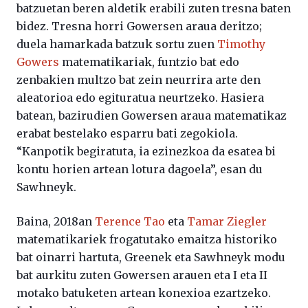
batzuetan beren aldetik erabili zuten tresna baten
bidez. Tresna horri Gowersen araua deritzo;
duela hamarkada batzuk sortu zuen
Timothy
Gowers
matematikariak, funtzio bat edo
zenbakien multzo bat zein neurrira arte den
aleatorioa edo egituratua neurtzeko. Hasiera
batean, bazirudien Gowersen araua matematikaz
erabat bestelako esparru bati zegokiola.
“Kanpotik begiratuta, ia ezinezkoa da esatea bi
kontu horien artean lotura dagoela”, esan du
Sawhneyk.
Baina, 2018an
Terence Tao
eta
Tamar Ziegler
matematikariek frogatutako emaitza historiko
bat oinarri hartuta, Greenek eta Sawhneyk modu
bat aurkitu zuten Gowersen arauen eta I eta II
motako batuketen artean konexioa ezartzeko.