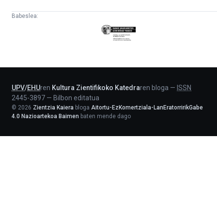
Babeslea:
Eusko
Jaurlaritza
-
Lehendakaritza
UPV
/
EHU
ren
Kultura Zientifikoko Katedra
ren bloga
—
ISSN
2445-3897
—
Bilbon editatua
©
2026
Zientzia Kaiera
bloga
Aitortu-EzKomertziala-LanEratorririkGabe
4.0 Nazioartekoa Baimen
baten mende dago