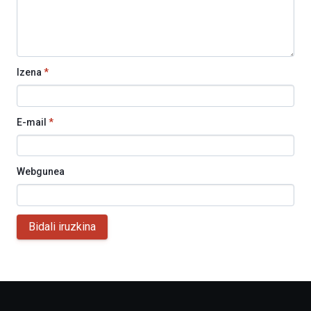
Izena
*
E-mail
*
Webgunea
Bidali iruzkina