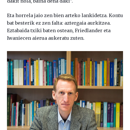
dakit nola, baina dena daki”.
Eta horrela jaio zen bien arteko lankidetza. Kontu
bat besterik ez zen falta: aztergaia aurkitzea.
Eztabaida txiki baten ostean, Friedlander eta
Iwaniecen aierua aukeratu zuten.