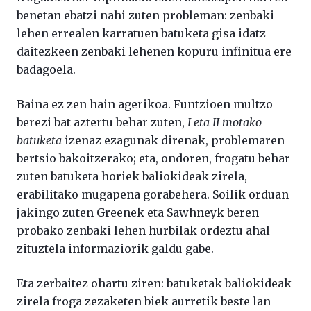
benetan ebatzi nahi zuten probleman: zenbaki
lehen errealen karratuen batuketa gisa idatz
daitezkeen zenbaki lehenen kopuru infinitua ere
badagoela.
Baina ez zen hain agerikoa. Funtzioen multzo
berezi bat aztertu behar zuten,
I eta II motako
batuketa
izenaz ezagunak direnak, problemaren
bertsio bakoitzerako; eta, ondoren, frogatu behar
zuten batuketa horiek baliokideak zirela,
erabilitako mugapena gorabehera. Soilik orduan
jakingo zuten Greenek eta Sawhneyk beren
probako zenbaki lehen hurbilak ordeztu ahal
zituztela informaziorik galdu gabe.
Eta zerbaitez ohartu ziren: batuketak baliokideak
zirela froga zezaketen biek aurretik beste lan