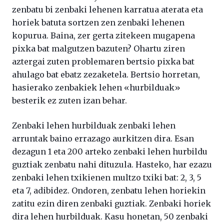
zenbatu bi zenbaki lehenen karratua aterata eta
horiek batuta sortzen zen zenbaki lehenen
kopurua. Baina, zer gerta zitekeen mugapena
pixka bat malgutzen bazuten? Ohartu ziren
aztergai zuten problemaren bertsio pixka bat
ahulago bat ebatz zezaketela. Bertsio horretan,
hasierako zenbakiek lehen «hurbilduak»
besterik ez zuten izan behar.
Zenbaki lehen hurbilduak zenbaki lehen
arruntak baino errazago aurkitzen dira. Esan
dezagun 1 eta 200 arteko zenbaki lehen hurbildu
guztiak zenbatu nahi dituzula. Hasteko, har ezazu
zenbaki lehen txikienen multzo txiki bat: 2, 3, 5
eta 7, adibidez. Ondoren, zenbatu lehen horiekin
zatitu ezin diren zenbaki guztiak. Zenbaki horiek
dira lehen hurbilduak. Kasu honetan, 50 zenbaki