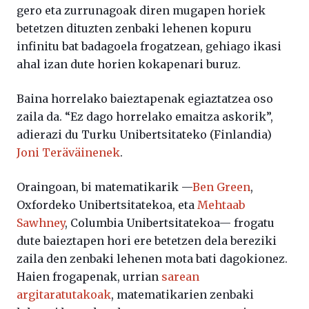
gero eta zurrunagoak diren mugapen horiek
betetzen dituzten zenbaki lehenen kopuru
infinitu bat badagoela frogatzean, gehiago ikasi
ahal izan dute horien kokapenari buruz.
Baina horrelako baieztapenak egiaztatzea oso
zaila da. “Ez dago horrelako emaitza askorik”,
adierazi du Turku Unibertsitateko (Finlandia)
Joni Teräväinenek
.
Oraingoan, bi matematikarik —
Ben Green
,
Oxfordeko Unibertsitatekoa, eta
Mehtaab
Sawhney
, Columbia Unibertsitatekoa— frogatu
dute baieztapen hori ere betetzen dela bereziki
zaila den zenbaki lehenen mota bati dagokionez.
Haien frogapenak, urrian
sarean
argitaratutakoak
, matematikarien zenbaki