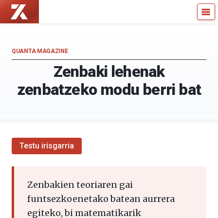
Zientzia
Kultura
Kaiera
Zientifikoko
—
Katedra
Kultura
QUANTA MAGAZINE
Zientifikoko
Zenbaki lehenak
Katedra
zenbatzeko modu berri bat
Testu irisgarria
Zenbakien teoriaren gai
funtsezkoenetako batean aurrera
egiteko, bi matematikarik