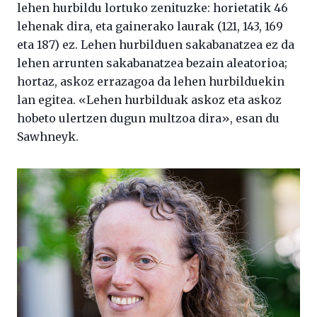
lehen hurbildu lortuko zenituzke: horietatik 46
lehenak dira, eta gainerako laurak (121, 143, 169
eta 187) ez. Lehen hurbilduen sakabanatzea ez da
lehen arrunten sakabanatzea bezain aleatorioa;
hortaz, askoz errazagoa da lehen hurbilduekin
lan egitea. «Lehen hurbilduak askoz eta askoz
hobeto ulertzen dugun multzoa dira», esan du
Sawhneyk.