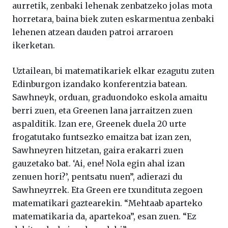
aurretik, zenbaki lehenak zenbatzeko jolas mota
horretara, baina biek zuten eskarmentua zenbaki
lehenen atzean dauden patroi arraroen
ikerketan.
Uztailean, bi matematikariek elkar ezagutu zuten
Edinburgon izandako konferentzia batean.
Sawhneyk, orduan, graduondoko eskola amaitu
berri zuen, eta Greenen lana jarraitzen zuen
aspalditik. Izan ere, Greenek duela 20 urte
frogatutako funtsezko emaitza bat izan zen,
Sawhneyren hitzetan, gaira erakarri zuen
gauzetako bat. ‘Ai, ene! Nola egin ahal izan
zenuen hori?’, pentsatu nuen”, adierazi du
Sawhneyrrek. Eta Green ere txundituta zegoen
matematikari gaztearekin. “Mehtaab aparteko
matematikaria da, apartekoa”, esan zuen. “Ez