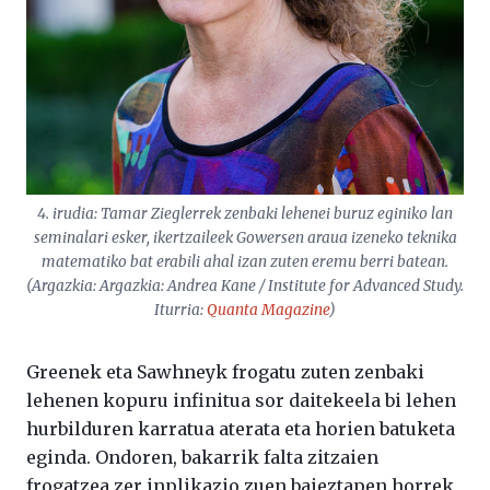
4. irudia: Tamar Zieglerrek zenbaki lehenei buruz eginiko lan
seminalari esker, ikertzaileek Gowersen araua izeneko teknika
matematiko bat erabili ahal izan zuten eremu berri batean.
(Argazkia: Argazkia: Andrea Kane / Institute for Advanced Study.
Iturria:
Quanta Magazine
)
Greenek eta Sawhneyk frogatu zuten zenbaki
lehenen kopuru infinitua sor daitekeela bi lehen
hurbilduren karratua aterata eta horien batuketa
eginda. Ondoren, bakarrik falta zitzaien
frogatzea zer inplikazio zuen baieztapen horrek