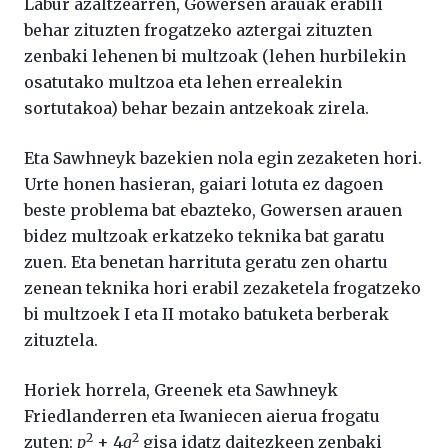
Labur azaltzearren, Gowersen arauak erabili
behar zituzten frogatzeko aztergai zituzten
zenbaki lehenen bi multzoak (lehen hurbilekin
osatutako multzoa eta lehen errealekin
sortutakoa) behar bezain antzekoak zirela.
Eta Sawhneyk bazekien nola egin zezaketen hori.
Urte honen hasieran, gaiari lotuta ez dagoen
beste problema bat ebazteko, Gowersen arauen
bidez multzoak erkatzeko teknika bat garatu
zuen. Eta benetan harrituta geratu zen ohartu
zenean teknika hori erabil zezaketela frogatzeko
bi multzoek I eta II motako batuketa berberak
zituztela.
Horiek horrela, Greenek eta Sawhneyk
Friedlanderren eta Iwaniecen aierua frogatu
2
2
zuten:
p
+ 4
q
gisa idatz daitezkeen zenbaki