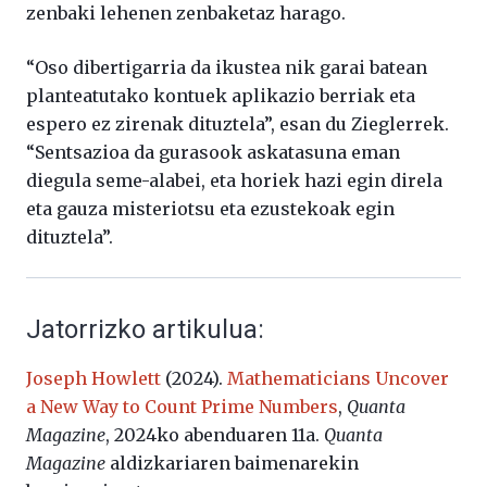
zenbaki lehenen zenbaketaz harago.
“Oso dibertigarria da ikustea nik garai batean
planteatutako kontuek aplikazio berriak eta
espero ez zirenak dituztela”, esan du Zieglerrek.
“Sentsazioa da gurasook askatasuna eman
diegula seme-alabei, eta horiek hazi egin direla
eta gauza misteriotsu eta ezustekoak egin
dituztela”.
Jatorrizko artikulua:
Joseph Howlett
(2024).
Mathematicians Uncover
a New Way to Count Prime Numbers
,
Quanta
Magazine
, 2024ko abenduaren 11a.
Quanta
Magazine
aldizkariaren baimenarekin