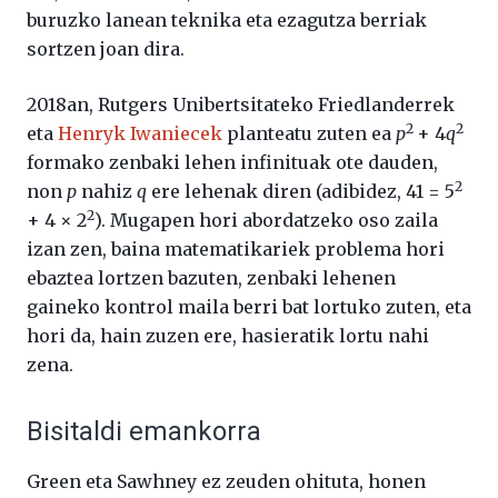
buruzko lanean teknika eta ezagutza berriak
sortzen joan dira.
2018an, Rutgers Unibertsitateko Friedlanderrek
2
2
eta
Henryk Iwaniecek
planteatu zuten ea
p
+ 4
q
formako zenbaki lehen infinituak ote dauden,
2
non
p
nahiz
q
ere lehenak diren (adibidez, 41 = 5
2
+ 4 × 2
). Mugapen hori abordatzeko oso zaila
izan zen, baina matematikariek problema hori
ebaztea lortzen bazuten, zenbaki lehenen
gaineko kontrol maila berri bat lortuko zuten, eta
hori da, hain zuzen ere, hasieratik lortu nahi
zena.
Bisitaldi emankorra
Green eta Sawhney ez zeuden ohituta, honen