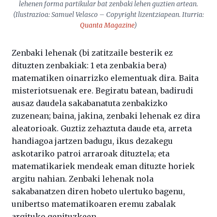
lehenen forma partikular bat zenbaki lehen guztien artean.
(Ilustrazioa: Samuel Velasco – Copyright lizentziapean. Iturria:
Quanta Magazine
)
Zenbaki lehenak (bi zatitzaile besterik ez
dituzten zenbakiak: 1 eta zenbakia bera)
matematiken oinarrizko elementuak dira. Baita
misteriotsuenak ere. Begiratu batean, badirudi
ausaz daudela sakabanatuta zenbakizko
zuzenean; baina, jakina, zenbaki lehenak ez dira
aleatorioak. Guztiz zehaztuta daude eta, arreta
handiagoa jartzen badugu, ikus dezakegu
askotariko patroi arraroak dituztela; eta
matematikariek mendeak eman dituzte horiek
argitu nahian. Zenbaki lehenak nola
sakabanatzen diren hobeto ulertuko bagenu,
unibertso matematikoaren eremu zabalak
argituko genituzkeen.