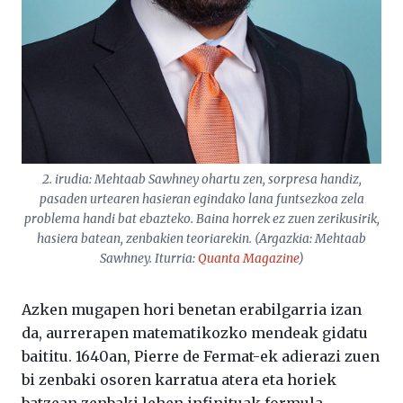
2. irudia: Mehtaab Sawhney ohartu zen, sorpresa handiz,
pasaden urtearen hasieran egindako lana funtsezkoa zela
problema handi bat ebazteko. Baina horrek ez zuen zerikusirik,
hasiera batean, zenbakien teoriarekin. (Argazkia: Mehtaab
Sawhney. Iturria:
Quanta Magazine
)
Azken mugapen hori benetan erabilgarria izan
da, aurrerapen matematikozko mendeak gidatu
baititu. 1640an, Pierre de Fermat-ek adierazi zuen
bi zenbaki osoren karratua atera eta horiek