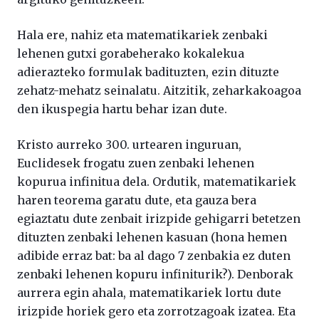
Hala ere, nahiz eta matematikariek zenbaki
lehenen gutxi gorabeherako kokalekua
adierazteko formulak badituzten, ezin dituzte
zehatz-mehatz seinalatu. Aitzitik, zeharkakoagoa
den ikuspegia hartu behar izan dute.
Kristo aurreko 300. urtearen inguruan,
Euclidesek frogatu zuen zenbaki lehenen
kopurua infinitua dela. Ordutik, matematikariek
haren teorema garatu dute, eta gauza bera
egiaztatu dute zenbait irizpide gehigarri betetzen
dituzten zenbaki lehenen kasuan (hona hemen
adibide erraz bat: ba al dago 7 zenbakia ez duten
zenbaki lehenen kopuru infiniturik?). Denborak
aurrera egin ahala, matematikariek lortu dute
irizpide horiek gero eta zorrotzagoak izatea. Eta