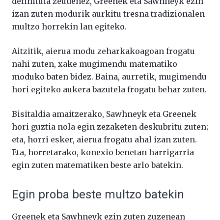
definituta zeudenez, Greenek eta Sawhneyk ezin
izan zuten modurik aurkitu tresna tradizionalen
multzo horrekin lan egiteko.
Aitzitik, aierua modu zeharkakoagoan frogatu
nahi zuten, xake mugimendu matematiko
moduko baten bidez. Baina, aurretik, mugimendu
hori egiteko aukera bazutela frogatu behar zuten.
Bisitaldia amaitzerako, Sawhneyk eta Greenek
hori guztia nola egin zezaketen deskubritu zuten;
eta, horri esker, aierua frogatu ahal izan zuten.
Eta, horretarako, konexio benetan harrigarria
egin zuten matematiken beste arlo batekin.
Egin proba beste multzo batekin
Greenek eta Sawhneyk ezin zuten zuzenean