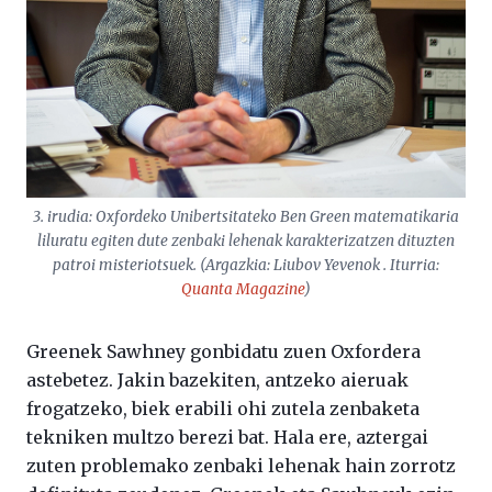
3. irudia: Oxfordeko Unibertsitateko Ben Green matematikaria
liluratu egiten dute zenbaki lehenak karakterizatzen dituzten
patroi misteriotsuek. (Argazkia: Liubov Yevenok . Iturria:
Quanta Magazine
)
Greenek Sawhney gonbidatu zuen Oxfordera
astebetez. Jakin bazekiten, antzeko aieruak
frogatzeko, biek erabili ohi zutela zenbaketa
tekniken multzo berezi bat. Hala ere, aztergai
zuten problemako zenbaki lehenak hain zorrotz