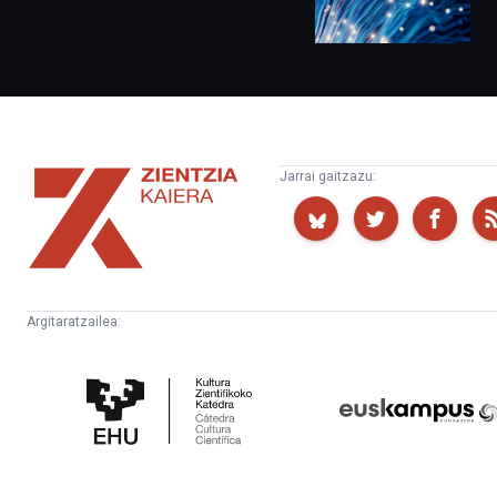
Zientzia
Jarrai gaitzazu:
Kaiera
Argitaratzailea:
Kultura
Euskampus
Zientifikoko
Fundazioa
Katedra