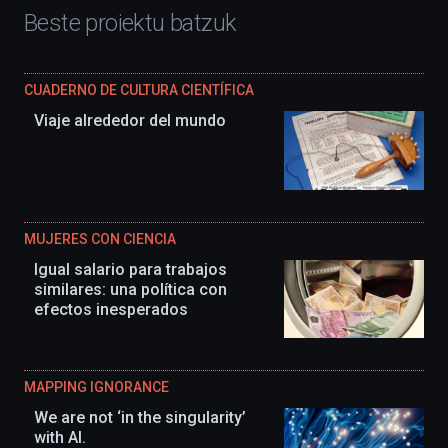
Beste proiektu batzuk
CUADERNO DE CULTURA CIENTÍFICA
Viaje alrededor del mundo
MUJERES CON CIENCIA
Igual salario para trabajos
similares: una política con
efectos inesperados
MAPPING IGNORANCE
We are not ‘in the singularity’
with AI.