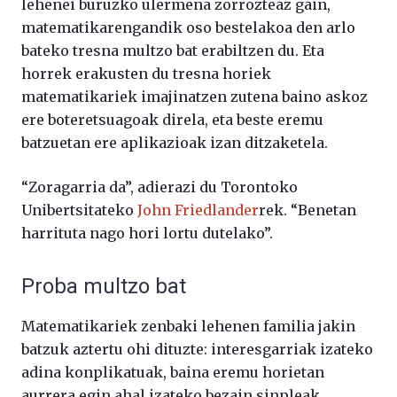
lehenei buruzko ulermena zorrozteaz gain,
matematikarengandik oso bestelakoa den arlo
bateko tresna multzo bat erabiltzen du. Eta
horrek erakusten du tresna horiek
matematikariek imajinatzen zutena baino askoz
ere boteretsuagoak direla, eta beste eremu
batzuetan ere aplikazioak izan ditzaketela.
“Zoragarria da”, adierazi du Torontoko
Unibertsitateko
John Friedlander
rek. “Benetan
harrituta nago hori lortu dutelako”.
Proba multzo bat
Matematikariek zenbaki lehenen familia jakin
batzuk aztertu ohi dituzte: interesgarriak izateko
adina konplikatuak, baina eremu horietan
aurrera egin ahal izateko bezain sinpleak