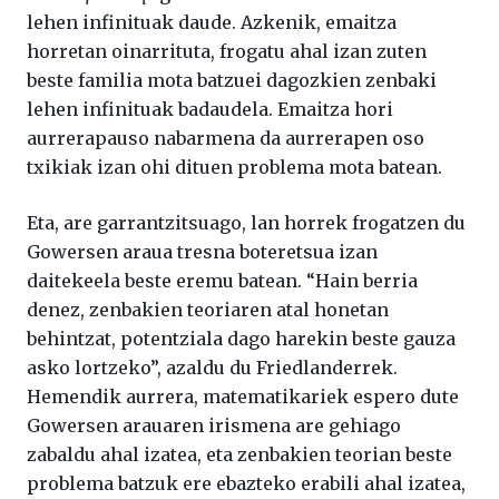
lehen infinituak daude. Azkenik, emaitza
horretan oinarrituta, frogatu ahal izan zuten
beste familia mota batzuei dagozkien zenbaki
lehen infinituak badaudela. Emaitza hori
aurrerapauso nabarmena da aurrerapen oso
txikiak izan ohi dituen problema mota batean.
Eta, are garrantzitsuago, lan horrek frogatzen du
Gowersen araua tresna boteretsua izan
daitekeela beste eremu batean. “Hain berria
denez, zenbakien teoriaren atal honetan
behintzat, potentziala dago harekin beste gauza
asko lortzeko”, azaldu du Friedlanderrek.
Hemendik aurrera, matematikariek espero dute
Gowersen arauaren irismena are gehiago
zabaldu ahal izatea, eta zenbakien teorian beste
problema batzuk ere ebazteko erabili ahal izatea,