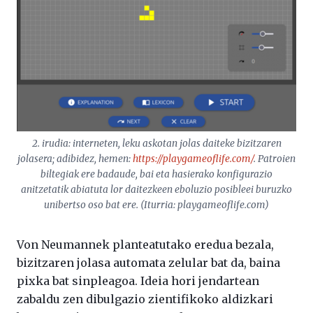
2. irudia: interneten, leku askotan jolas daiteke bizitzaren
jolasera; adibidez, hemen:
https://playgameoflife.com/
. Patroien
biltegiak ere badaude, bai eta hasierako konfigurazio
anitzetatik abiatuta lor daitezkeen eboluzio posibleei buruzko
unibertso oso bat ere. (Iturria: playgameoflife.com)
Von Neumannek planteatutako eredua bezala,
bizitzaren jolasa automata zelular bat da, baina
pixka bat sinpleagoa. Ideia hori jendartean
zabaldu zen dibulgazio zientifikoko aldizkari