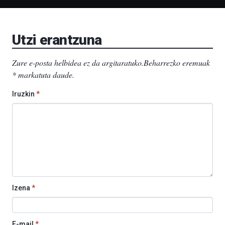
Bizkaia
Aretoa-
EHU…
Utzi erantzuna
Zure e-posta helbidea ez da argitaratuko.
Beharrezko eremuak
*
markatuta daude
.
Iruzkin
*
Izena
*
E-mail
*