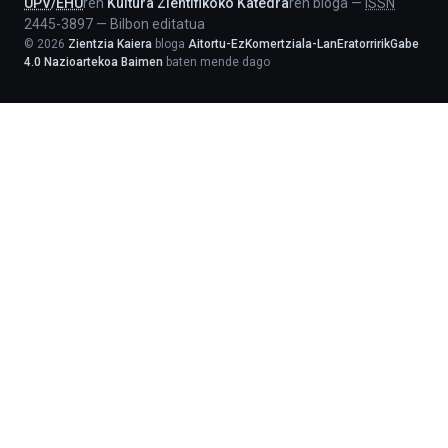
UPV
/
EHU
ren
Kultura Zientifikoko Katedra
ren bloga
—
ISSN
2445-3897
—
Bilbon editatua
©
2026
Zientzia Kaiera
bloga
Aitortu-EzKomertziala-LanEratorririkGabe
4.0 Nazioartekoa Baimen
baten mende dago