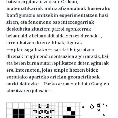
batean argitaratu zenean. Orduan,
matematikariak nahiz afizionatuak hasierako
konfigurazio anitzekin esperimentatzen hasi
ziren, eta fenomeno oso interesgarriak
deskubritu zituzten
: patroi egonkorrak —
belaunaldiz belaunaldi aldatzen ez direnak—,
errepikatzen diren zikloak, figurak
—«planeagailuak»—, saretatik igarotzen
direnak mugimendu sentsazioa agerraraziz, bai
eta beren burua autorreplikatzen duten egiturak
ere.
Interneten, jolas sinple horren bidez
sortutako aparteko artelan geometrikoak
aurki daitezke
—Pazko arrautza: bilatu Googlen
«bizitzaren jolasa»—.