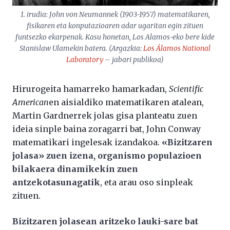
1. irudia: John von Neumannek (1903-1957) matematikaren,
fisikaren eta konputazioaren adar ugaritan egin zituen
funtsezko ekarpenak. Kasu honetan, Los Alamos-eko bere kide
Stanislaw Ulamekin batera. (Argazkia:
Los Álamos National
Laboratory
– jabari publikoa)
Hirurogeita hamarreko hamarkadan,
Scientific
American
en aisialdiko matematikaren atalean,
Martin Gardnerrek jolas gisa planteatu zuen
ideia sinple baina zoragarri bat, John Conway
matematikari ingelesak izandakoa.
«Bizitzaren
jolasa» zuen izena, organismo populazioen
bilakaera dinamikekin zuen
antzekotasunagatik
, eta arau oso sinpleak
zituen.
Bizitzaren jolasean aritzeko lauki-sare bat