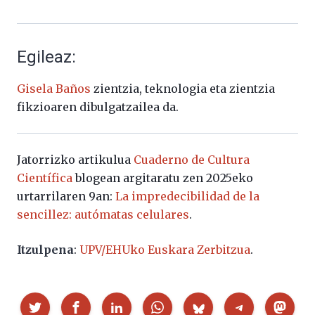
Egileaz:
Gisela
Baños
zientzia,
teknologia
eta
zientzia
fikzioaren
dibulgatzailea
da.
Jatorrizko artikulua
Cuaderno de Cultura
Científica
blogean argitaratu zen 2025eko
urtarrilaren 9an:
La impredecibilidad de la
sencillez: autómatas celulares
.
Itzulpena
:
UPV/EHUko Euskara Zerbitzua
.
Partekatu