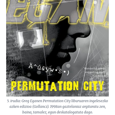
5. irudia: Greg Eganen
Permutation City
liburuaren ingelesezko
azken edizioa (Gollancz). 1998an gaztelaniaz argitaratu zen,
baina, tamalez, egun deskatalogatuta dago.