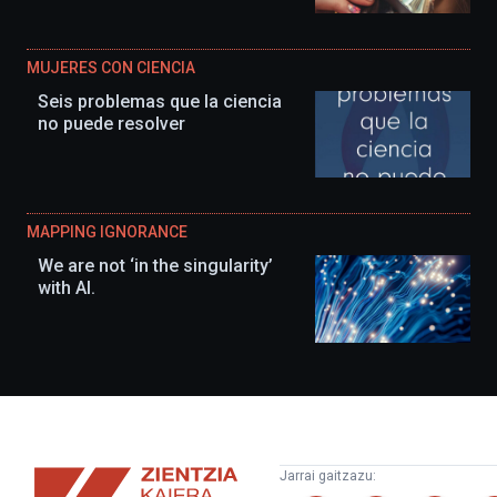
MUJERES CON CIENCIA
Seis problemas que la ciencia
no puede resolver
MAPPING IGNORANCE
We are not ‘in the singularity’
with AI.
Zientzia
Jarrai gaitzazu:
Kaiera