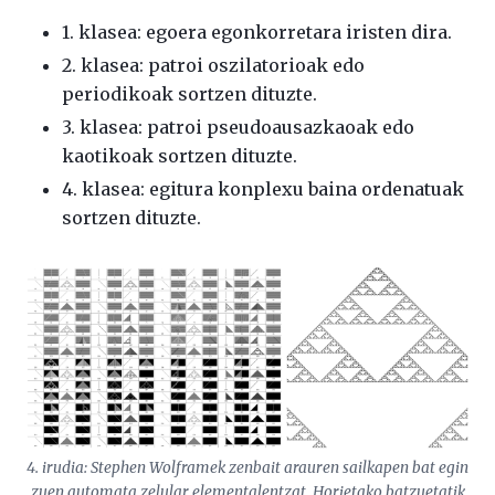
1. klasea: egoera egonkorretara iristen dira.
2. klasea: patroi oszilatorioak edo
periodikoak sortzen dituzte.
3. klasea: patroi pseudoausazkaoak edo
kaotikoak sortzen dituzte.
4. klasea: egitura konplexu baina ordenatuak
sortzen dituzte.
4. irudia: Stephen Wolframek zenbait arauren sailkapen bat egin
zuen automata zelular elementalentzat. Horietako batzuetatik