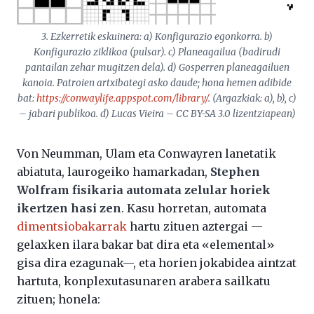
3. Ezkerretik eskuinera: a) Konfigurazio egonkorra. b)
Konfigurazio ziklikoa (pulsar). c) Planeagailua (badirudi
pantailan zehar mugitzen dela). d) Gosperren planeagailuen
kanoia. Patroien artxibategi asko daude; hona hemen adibide
bat:
https://conwaylife.appspot.com/library/
. (Argazkiak: a), b), c)
– jabari publikoa. d) Lucas Vieira – CC BY-SA 3.0 lizentziapean)
Von Neumman, Ulam eta Conwayren lanetatik
abiatuta, laurogeiko hamarkadan,
Stephen
Wolfram fisikaria automata zelular horiek
ikertzen hasi zen
. Kasu horretan, automata
dimentsiobakarrak
hartu zituen aztergai —
gelaxken ilara bakar bat dira eta «elemental»
gisa dira ezagunak—, eta horien jokabidea aintzat
hartuta, konplexutasunaren arabera sailkatu
zituen; honela: