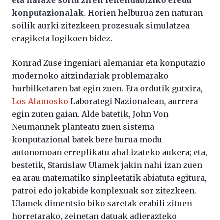
eta halaxe sortu ziren lehendabiziko eredu
konputazionalak
. Horien helburua zen naturan
soilik aurki zitezkeen prozesuak simulatzea
eragiketa logikoen bidez.
Konrad Zuse ingeniari alemaniar eta konputazio
modernoko aitzindariak problemarako
hurbilketaren bat egin zuen. Eta ordutik gutxira,
Los Alamosko
Laborategi Nazionalean, aurrera
egin zuten gaian. Alde batetik, John Von
Neumannek planteatu zuen sistema
konputazional batek bere burua modu
autonomoan erreplikatu ahal izateko aukera; eta,
bestetik, Stanislaw Ulamek jakin nahi izan zuen
ea arau matematiko sinpleetatik abiatuta egitura,
patroi edo jokabide konplexuak sor zitezkeen.
Ulamek dimentsio biko saretak erabili zituen
horretarako, zeinetan datuak adierazteko