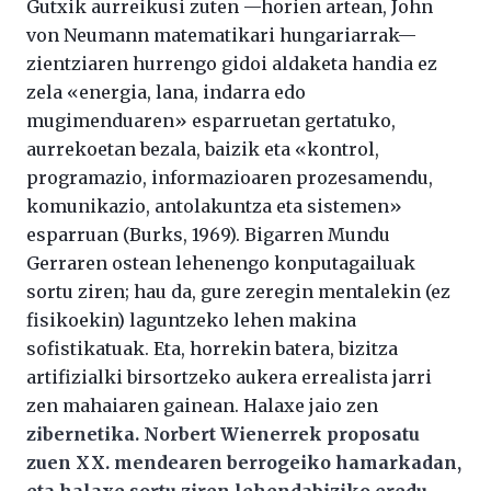
Gutxik aurreikusi zuten —horien artean, John
von Neumann matematikari hungariarrak—
zientziaren hurrengo gidoi aldaketa handia ez
zela «energia, lana, indarra edo
mugimenduaren» esparruetan gertatuko,
aurrekoetan bezala, baizik eta «kontrol,
programazio, informazioaren prozesamendu,
komunikazio, antolakuntza eta sistemen»
esparruan (Burks, 1969). Bigarren Mundu
Gerraren ostean lehenengo konputagailuak
sortu ziren; hau da, gure zeregin mentalekin (ez
fisikoekin) laguntzeko lehen makina
sofistikatuak. Eta, horrekin batera, bizitza
artifizialki birsortzeko aukera errealista jarri
zen mahaiaren gainean. Halaxe jaio zen
zibernetika. Norbert Wienerrek proposatu
zuen XX. mendearen berrogeiko hamarkadan,