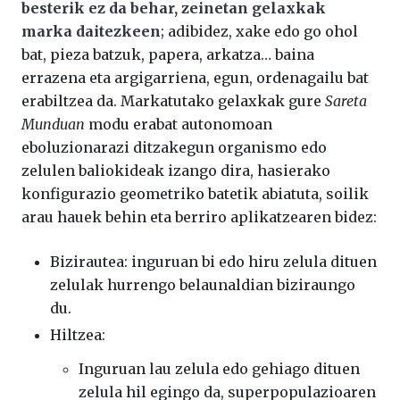
besterik ez da behar, zeinetan gelaxkak
marka daitezkeen
; adibidez, xake edo go ohol
bat, pieza batzuk, papera, arkatza… baina
errazena eta argigarriena, egun, ordenagailu bat
erabiltzea da. Markatutako gelaxkak gure
Sareta
Munduan
modu erabat autonomoan
eboluzionarazi ditzakegun organismo edo
zelulen baliokideak izango dira, hasierako
konfigurazio geometriko batetik abiatuta, soilik
arau hauek behin eta berriro aplikatzearen bidez:
Bizirautea: inguruan bi edo hiru zelula dituen
zelulak hurrengo belaunaldian biziraungo
du.
Hiltzea:
Inguruan lau zelula edo gehiago dituen
zelula hil egingo da, superpopulazioaren