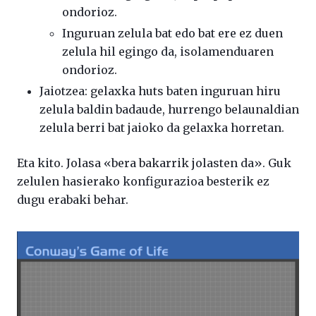
ondorioz.
Inguruan zelula bat edo bat ere ez duen
zelula hil egingo da, isolamenduaren
ondorioz.
Jaiotzea: gelaxka huts baten inguruan hiru
zelula baldin badaude, hurrengo belaunaldian
zelula berri bat jaioko da gelaxka horretan.
Eta kito. Jolasa «bera bakarrik jolasten da». Guk
zelulen hasierako konfigurazioa besterik ez
dugu erabaki behar.