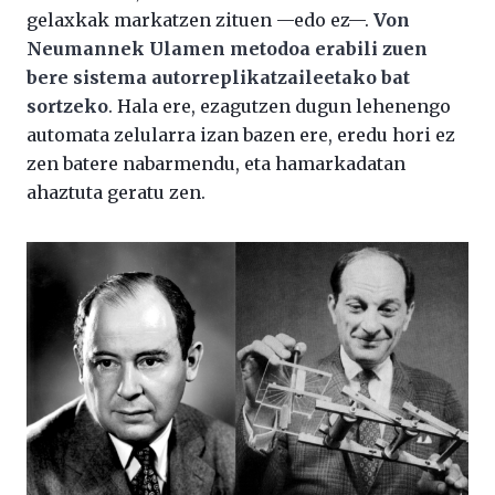
gelaxkak markatzen zituen —edo ez—.
Von
Neumannek Ulamen metodoa erabili zuen
bere sistema autorreplikatzaileetako bat
sortzeko
. Hala ere, ezagutzen dugun lehenengo
automata zelularra izan bazen ere, eredu hori ez
zen batere nabarmendu, eta hamarkadatan
ahaztuta geratu zen.