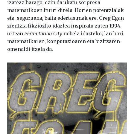
izateaz harago, ezin da ukatu sorpresa
matematikoen iturri direla. Horien potentzialak
eta, seguruena, baita edertasunak ere, Greg Egan
zientzia fikziozko idazlea inspiratu zuten 1994.
urtean
Permutation City
nobela idazteko; lan hori
matematikaren, konputazioaren eta bizitzaren
omenaldi itzela da.