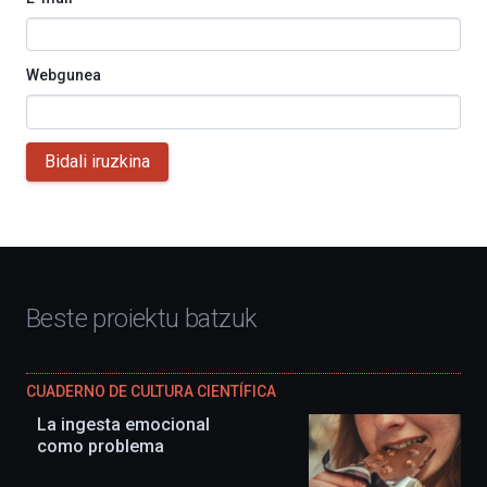
Webgunea
Bidali iruzkina
Beste proiektu batzuk
CUADERNO DE CULTURA CIENTÍFICA
La ingesta emocional
como problema