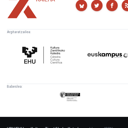
Argitaratzailea:
Kultura
Euskampus
Zientifikoko
Fundazioa
Katedra
Babeslea:
Eusko
Jaurlaritza
-
Lehendakaritza