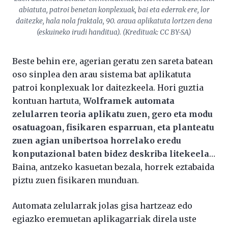
abiatuta, patroi benetan konplexuak, bai eta ederrak ere, lor
daitezke, hala nola fraktala, 90. araua aplikatuta lortzen dena
(eskuineko irudi handitua). (Kredituak: CC BY-SA)
Beste behin ere, agerian geratu zen sareta batean
oso sinplea den arau sistema bat aplikatuta
patroi konplexuak lor daitezkeela. Hori guztia
kontuan hartuta,
Wolframek automata
zelularren teoria aplikatu zuen, gero eta modu
osatuagoan, fisikaren esparruan, eta planteatu
zuen agian unibertsoa horrelako eredu
konputazional baten bidez deskriba litekeela
…
Baina, antzeko kasuetan bezala, horrek eztabaida
piztu zuen fisikaren munduan.
Automata zelularrak jolas gisa hartzeaz edo
egiazko eremuetan aplikagarriak direla uste