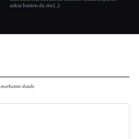
azkar hazten da, eta […]
markatuta daude
.