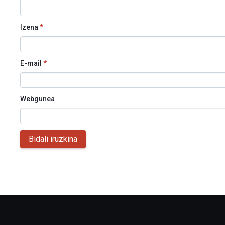
Izena
*
E-mail
*
Webgunea
Bidali iruzkina