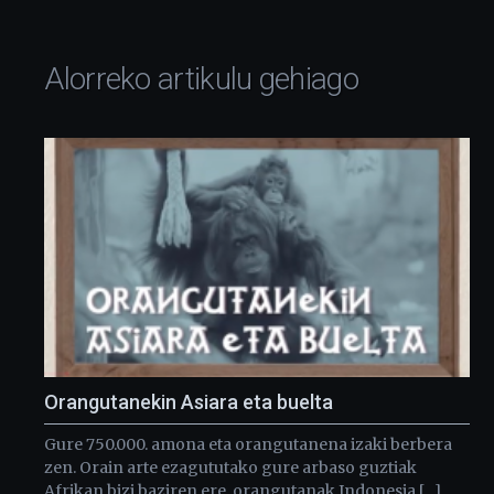
Alorreko artikulu gehiago
Orangutanekin Asiara eta buelta
Gure 750.000. amona eta orangutanena izaki berbera
zen. Orain arte ezagututako gure arbaso guztiak
Afrikan bizi baziren ere, orangutanak Indonesia […]