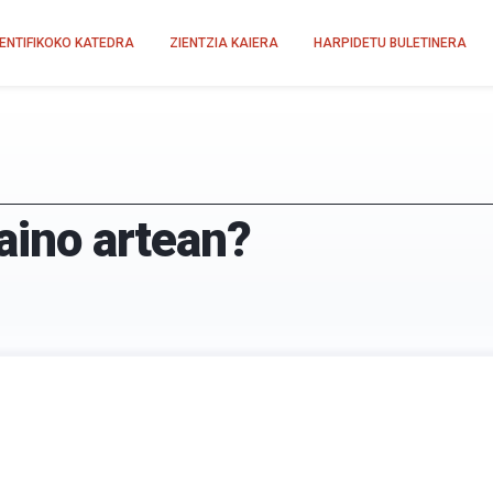
IENTIFIKOKO KATEDRA
ZIENTZIA KAIERA
HARPIDETU BULETINERA
laino artean?