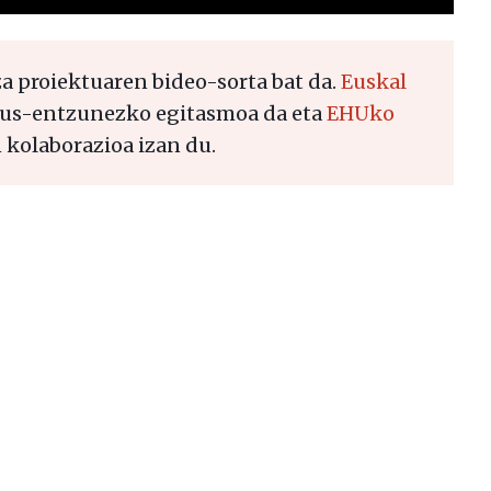
 proiektuaren bideo-sorta bat da.
Euskal
us-entzunezko egitasmoa da eta
EHUko
 kolaborazioa izan du.