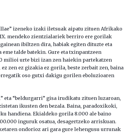
lae” izeneko izaki iletsuak aipatu zituen Afrikako
IX. mendeko zientzialariek berriro ere gorilak
ainean ibiltzen dira, habiak egiten dituzte eta
ta eme talde batekin. Gure eta txinpantzeen
0 milioi urte bizi izan zen haiekin partekatzen
z zen ez gizakia ez gorila, beste zerbait zen, baina
horregatik oso gutxi dakigu gorilen eboluzioaren
eta “beldurgarri” gisa irudikatu zituen luzaroan,
istetan ikusten den bezala. Baina, paradoxikoki,
sku handiena. Ekialdeko gorila 8.000 ale baino
00.000 inguruk osatua, desagertzeko arriskuan.
iketaren ondorioz ari gara gure lehengusu urrunak