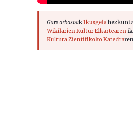
Gure arbasoa
k
Ikusgela
hezkuntza
Wikilarien Kultur Elkartearen
ik
Kultura Zientifikoko Katedra
ren