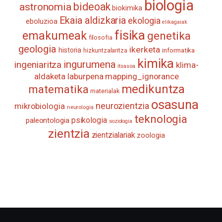
biologia
astronomia
bideoak
biokimika
Ekaia aldizkaria
ekologia
eboluzioa
elikagaiak
fisika
emakumeak
genetika
filosofia
geologia
ikerketa
historia
informatika
hizkuntzalaritza
kimika
ingurumena
ingeniaritza
klima-
itsasoa
aldaketa
laburpena
mapping_ignorance
medikuntza
matematika
materialak
osasuna
neurozientzia
mikrobiologia
neurologia
teknologia
psikologia
paleontologia
soziologia
zientzia
zientzialariak
zoologia