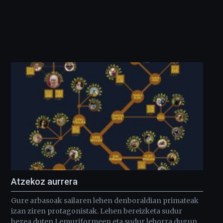
Atzekoz aurrera
Gure arbasoak sailaren lehen denboraldian primateak
izan ziren protagonistak. Lehen bereizketa sudur
hezea duten Lemuriformeen eta sudur lehorra dugun