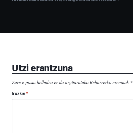
Utzi erantzuna
Zure e-posta helbidea ez da argitaratuko.
Beharrezko eremuak
*
Iruzkin
*