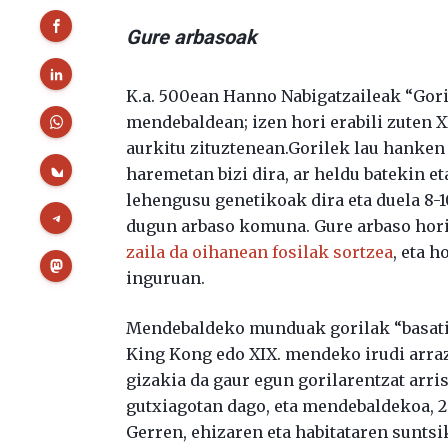
Gure arbasoak
K.a. 500ean Hanno Nabigatzaileak “Goril
mendebaldean; izen hori erabili zuten X
aurkitu zituztenean.Gorilek lau hanken g
haremetan bizi dira, ar heldu batekin e
lehengusu genetikoak dira eta duela 8-1
dugun arbaso komuna. Gure arbaso hori e
zaila da oihanean fosilak sortzea
, eta 
inguruan.
Mendebaldeko munduak gorilak “basati” 
King Kong edo XIX. mendeko irudi arraz
gizakia da gaur egun gorilarentzat arri
gutxiagotan dago, eta mendebaldekoa, 2
Gerren, ehizaren eta habitataren sunts