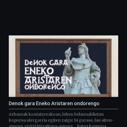
Denok gara Eneko Aristaren ondorengo
Arbasoak kontatzerakoan, lehen belaunaldietan
kopurua ulergarria egiten zaigu: bi guraso, lau aiton-
amona, zortzi birraitona-amona… Baina kopurua