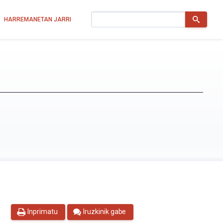
Bilatu
HARREMANETAN JARRI
Inprimatu
Iruzkinik gabe