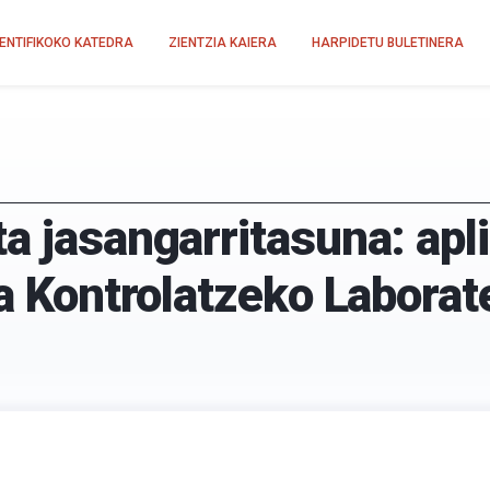
IENTIFIKOKO KATEDRA
ZIENTZIA KAIERA
HARPIDETU BULETINERA
a jasangarritasuna: apl
ea Kontrolatzeko Laborat