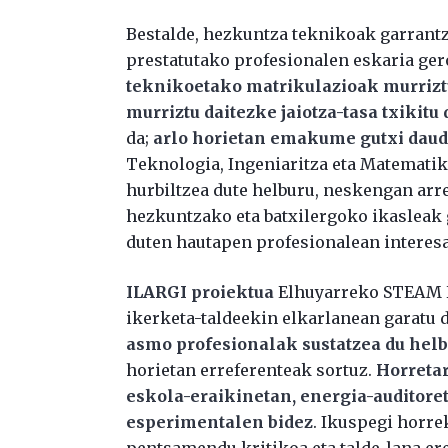
Bestalde, hezkuntza teknikoak garrantzi
prestatutako profesionalen eskaria gero
teknikoetako matrikulazioak murriztu
murriztu daitezke jaiotza-tasa txikitu
da;
arlo horietan emakume gutxi daude
Teknologia, Ingeniaritza eta Matematik
hurbiltzea dute helburu, neskengan arre
hezkuntzako eta batxilergoko ikasleak 
duten hautapen profesionalean interesa
ILARGI proiektua
Elhuyarreko STEAM H
ikerketa-taldeekin elkarlanean garatu d
asmo profesionalak sustatzea du helb
horietan erreferenteak sortuz.
Horretar
eskola-eraikinetan, energia-auditore
esperimentalen bidez
. Ikuspegi horre
pentsamendu kritikoa eta talde-lana ere