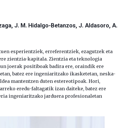
zaga, J. M. Hidalgo-Betanzos, J. Aldasoro, A.
tuen esperientziek, erreferentziek, ezagutzek eta
ere zientzia-kapitala. Zientzia eta teknologia
n joerak positiboak badira ere, oraindik ere
etan, batez ere ingeniaritzako ikasketetan, neska-
ldea mantentzen duten estereotipoak. Hori,
arreko eredu-faltagatik izan daiteke, batez ere
ria ingeniaritzako jarduera profesionaletan