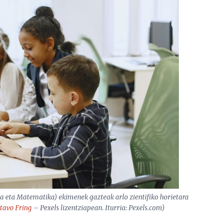
za eta Matematika) ekimenek gazteak arlo zientifiko horietara
tavo Fring
– Pexels lizentziapean. Iturria: Pexels.com)