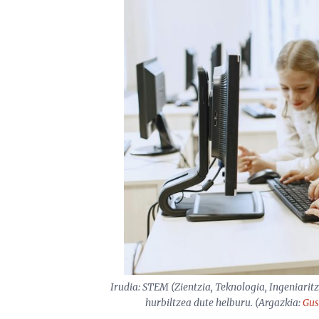
Irudia: STEM (Zientzia, Teknologia, Ingeniarit
hurbiltzea dute helburu. (Argazkia:
Gus