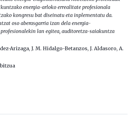
aikuntzako energia-arloko errealitate profesionala
ntzako kon
gresu bat diseinatu eta inplementatu da.
tzat oso aberasgarria izan dela ener
gia-
profesionalekin lan egitea, auditoretza-saiakuntza
ndez-Arizaga, J. M. Hidalgo-Betanzos, J. Aldasoro, A.
bitzua