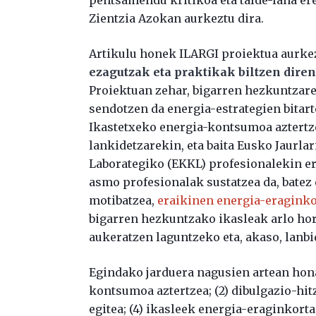
Zientzia Azokan aurkeztu dira.
Artikulu honek ILARGI proiektua aurke
ezagutzak eta praktikak biltzen dire
Proiektuan zehar, bigarren hezkuntzaren
sendotzen da energia-estrategien bitarte
Ikastetxeko energia-kontsumoa aztertze
lankidetzarekin, eta baita Eusko Jaurla
Laborategiko (EKKL) profesionalekin er
asmo profesionalak sustatzea da, batez
motibatzea,
eraikinen energia-eragink
bigarren hezkuntzako ikasleak arlo ho
aukeratzen laguntzeko eta, akaso, lanbi
Egindako jarduera nagusien artean hona
kontsumoa aztertzea; (2) dibulgazio-hit
egitea; (4) ikasleek energia-eraginkor