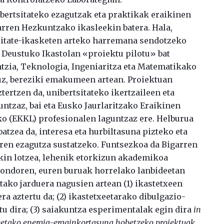
ibertsitateko ezagutzak eta praktikak eraikinen
arren Hezkuntzako ikasleekin batera. Hala,
sitate-ikasketen arteko harremana sendotzeko
, Deustuko Ikastolan «proiektu pilotu» bat
ntzia, Teknologia, Ingeniaritza eta Matematikako
uz, bereziki emakumeen artean. Proiektuan
tertzen da, unibertsitateko ikertzaileen eta
ntzaz, bai eta Eusko Jaurlaritzako Eraikinen
ko (EKKL) profesionalen laguntzaz ere. Helburua
tzea da, interesa eta hurbiltasuna pizteko eta
ren ezagutza sustatzeko. Funtsezkoa da Bigarren
in lotzea, lehenik etorkizun akademikoa
, ondoren, euren buruak horrelako lanbideetan
tako jarduera nagusien artean (1) ikastetxeen
 aztertu da; (2) ikastetxeetarako dibulgazio-
tu dira; (3) saiakuntza esperimentalak egin dira
in
txeetako energia-eraginkortasuna hobetzeko proiektuak