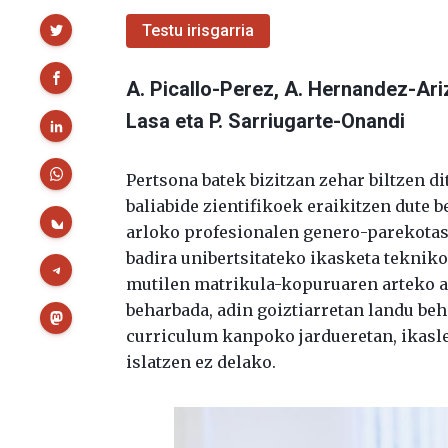
Partekatu
Testu irisgarria
A. Picallo-Perez, A. Hernandez-Ari
Lasa eta P. Sarriugarte-Onandi
Pertsona batek bizitzan zehar biltzen di
baliabide zientifikoek eraikitzen dute b
arloko profesionalen genero-parekotasu
badira unibertsitateko ikasketa tekniko
mutilen matrikula-kopuruaren arteko a
beharbada, adin goiztiarretan landu beh
curriculum kanpoko jardueretan, ikasle
islatzen ez delako.