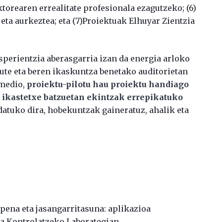
ktorearen errealitate profesionala ezagutzeko; (6)
eta aurkeztea; eta (7)Proiektuak Elhuyar Zientzia
sperientzia aberasgarria izan da energia arloko
ute eta beren ikaskuntza benetako auditorietan
 medio,
proiektu-pilotu hau proiektu handiago
e ikastetxe batzuetan ekintzak errepikatuko
datuko dira, hobekuntzak gaineratuz, ahalik eta
zpena eta jasangarritasuna: aplikazioa
ea Kontrolatzeko Laborategian.