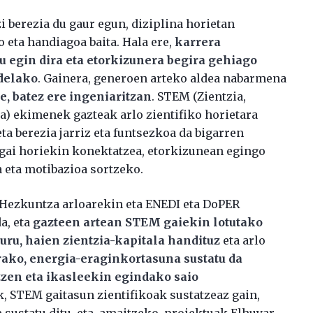
 berezia du gaur egun, diziplina horietan
 eta handiagoa baita. Hala ere,
karrera
 egin dira eta etorkizunera begira gehiago
 delako
. Gainera, generoen arteko aldea nabarmena
, batez ere ingeniaritzan
. STEM (Zientzia,
a) ekimenek gazteak arlo zientifiko horietara
ta berezia jarriz eta funtsezkoa da bigarren
gai horiekin konektatzea, etorkizunean egingo
 eta motibazioa sortzeko.
ezkuntza arloarekin eta ENEDI eta DoPER
a, eta
gazteen artean STEM gaiekin lotutako
uru, haien zientzia-kapitala handituz
eta arlo
ako, energia-eraginkortasuna sustatu da
tzen eta ikasleekin egindako saio
k, STEM gaitasun zientifikoak sustatzeaz gain,
 sustatu ditu, eta, amaitzeko, proiektuak Elhuyar