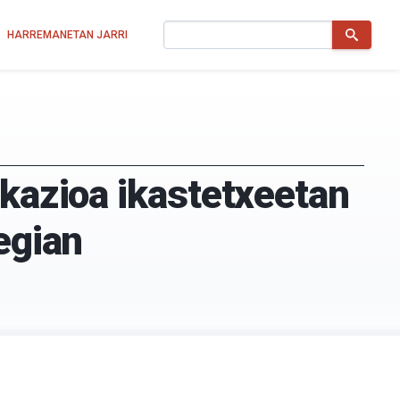
Bilatu
HARREMANETAN JARRI
ikazioa ikastetxeetan
egian