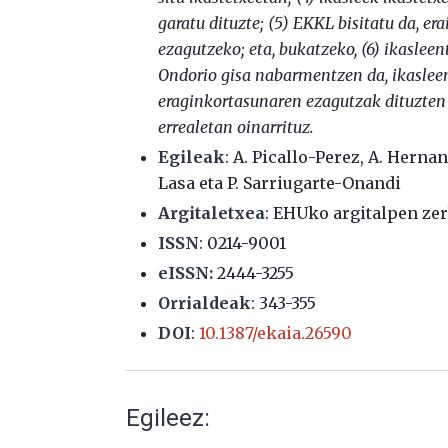
garatu dituzte; (5) EKKL
bisitatu da, er
ezagutzeko; eta, bukatzeko, (6) ikaslee
Ondorio gisa nabarmentzen da, ikasleen
eraginkortasunaren ezagutzak dituzten 
errealetan oinarrituz.
Egileak
: A. Picallo-Perez, A. Herna
Lasa eta P. Sarriugarte-Onandi
Argitaletxea
: EHUko argitalpen zer
ISSN
:
0214-9001
eISSN:
2444-3255
Orrialdeak
: 343-355
DOI
:
10.1387/ekaia.26590
Egileez: