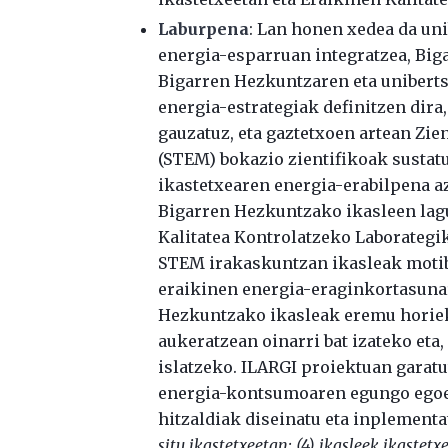
Laburpena
: Lan honen xedea da un
energia-esparruan integratzea, Big
Bigarren Hezkuntzaren eta unibert
energia-estrategiak definitzen dira
gauzatuz, eta gaztetxoen artean Zie
(STEM) bokazio zientifikoak sustat
ikastetxearen energia-erabilpena az
Bigarren Hezkuntzako ikasleen lagu
Kalitatea Kontrolatzeko Laborategi
STEM irakaskuntzan ikasleak motiba
eraikinen energia-eraginkortasuna
Hezkuntzako ikasleak eremu horiek
aukeratzean oinarri bat izateko eta
islatzeko. ILARGI proiektuan garatu
energia-kontsumoaren egungo egoera
hitzaldiak diseinatu eta inplementa
situ ikastetxeetan; (4) ikasleek ikaste