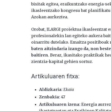
bisitak egitea, eraikuntzako energia-se
ikasleentzako kongresu bat planifikatu 
Azokan aurkeztea.
Orobat, ILARGI proiektua ikasleentzat e
profesionalekin lan egiteko aukera bait
oinarritu dutelako. Emaitza positiboak
baten aitzindaria izango da, non best
baitiren
. Beraz, ikasitako praktikak he
zientzia-kapital gehien sortuz.
Artikuluaren fitxa:
Aldizkaria
:
Ekaia
Zenbakia
: 47
Artikuluaren izena
: Energia aurre
ikastetxeetan eta Eraikinen Kalitat