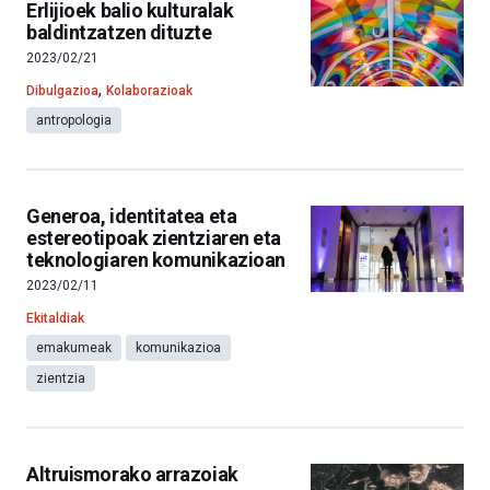
Erlijioek balio kulturalak
baldintzatzen dituzte
2023/02/21
,
Dibulgazioa
Kolaborazioak
antropologia
Generoa, identitatea eta
estereotipoak zientziaren eta
teknologiaren komunikazioan
2023/02/11
Ekitaldiak
emakumeak
komunikazioa
zientzia
Altruismorako arrazoiak