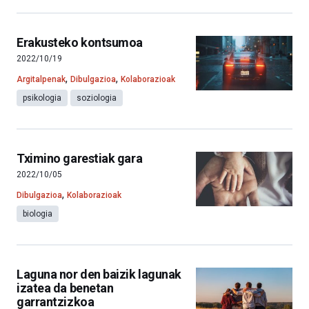
Erakusteko kontsumoa
2022/10/19
,
,
Argitalpenak
Dibulgazioa
Kolaborazioak
psikologia
soziologia
Tximino garestiak gara
2022/10/05
,
Dibulgazioa
Kolaborazioak
biologia
Laguna nor den baizik lagunak
izatea da benetan
garrantzizkoa