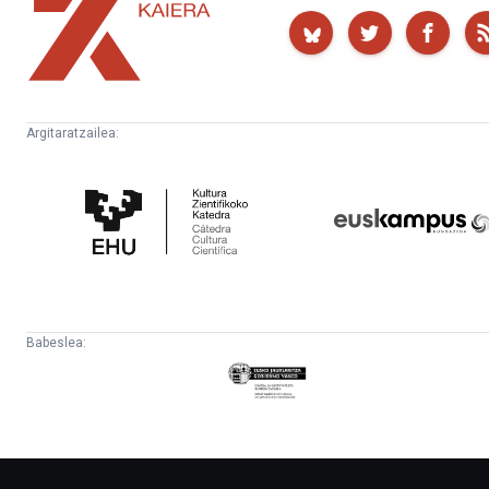
Kaiera
Argitaratzailea:
Kultura
Euskampus
Zientifikoko
Fundazioa
Katedra
Babeslea:
Eusko
Jaurlaritza
-
Lehendakaritza