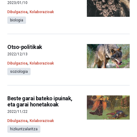
2023/01/10
,
Dibulgazioa
Kolaborazioak
biologia
Otso-politikak
2022/12/13
,
Dibulgazioa
Kolaborazioak
soziologia
Beste garai bateko ipuinak,
eta garai honetakoak
2022/11/22
,
Dibulgazioa
Kolaborazioak
hizkuntzalaritza