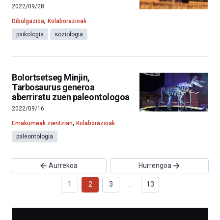
2022/09/28
,
Dibulgazioa
Kolaborazioak
psikologia
soziologia
Bolortsetseg Minjin,
Tarbosaurus generoa
aberriratu zuen paleontologoa
2022/09/16
,
Emakumeak zientzian
Kolaborazioak
paleontologia
Aurrekoa
Hurrengoa
1
2
3
…
13