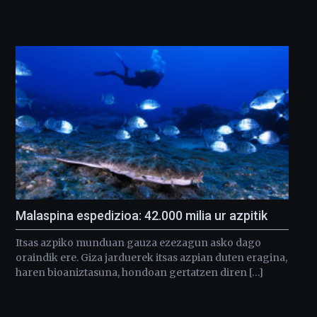
Malaspina espedizioa: 42.000 milia ur azpitik
Itsas azpiko munduan gauza ezezagun asko dago
oraindik ere. Giza jarduerek itsas azpian duten eragina,
haren bioaniztasuna, hondoan gertatzen diren […]