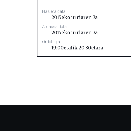
Hasiera data
2015eko urriaren 7a
Amaiera data
2015eko urriaren 7a
Ordutegia
19:00etatik 20:30etara