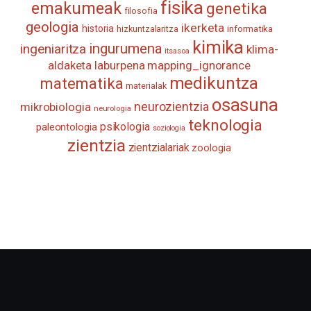
fisika
emakumeak
genetika
filosofia
geologia
ikerketa
historia
informatika
hizkuntzalaritza
kimika
ingurumena
ingeniaritza
klima-
itsasoa
aldaketa
laburpena
mapping_ignorance
medikuntza
matematika
materialak
osasuna
neurozientzia
mikrobiologia
neurologia
teknologia
psikologia
paleontologia
soziologia
zientzia
zientzialariak
zoologia