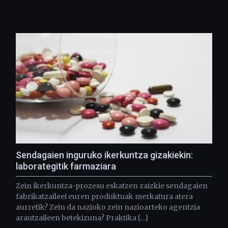
Sendagaien inguruko ikerkuntza gizakiekin:
laborategitik farmaziara
Zein ikerkuntza-prozesu eskatzen zaizkie sendagaien
fabrikatzaileei euren produktuak merkatura atera
aurretik? Zein da nazioko zein nazioarteko agentzia
arautzaileen betekizuna? Praktika […]