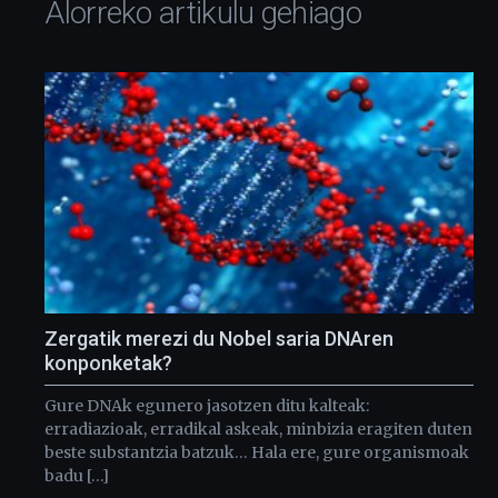
Alorreko artikulu gehiago
Zergatik merezi du Nobel saria DNAren
konponketak?
Gure DNAk egunero jasotzen ditu kalteak:
erradiazioak, erradikal askeak, minbizia eragiten duten
beste substantzia batzuk… Hala ere, gure organismoak
badu […]