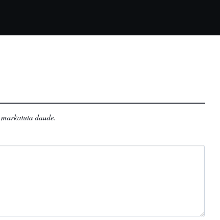
markatuta daude
.