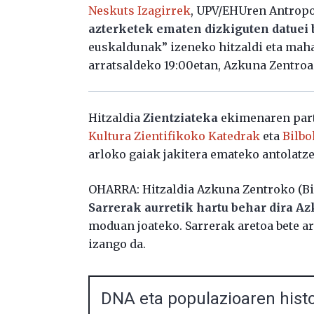
Neskuts Izagirrek
, UPV/EHUren Antropo
azterketek ematen dizkiguten datuei 
euskaldunak” izeneko hitzaldi eta maha
arratsaldeko 19:00etan, Azkuna Zentroa
Hitzaldia
Zientziateka
ekimenaren part
Kultura Zientifikoko Katedrak
eta
Bilbo
arloko gaiak jakitera emateko antolatze
OHARRA: Hitzaldia Azkuna Zentroko (Bi
Sarrerak aurretik hartu behar dira 
moduan joateko. Sarrerak aretoa bete ar
izango da.
DNA eta populazioaren hist