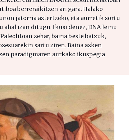
utiboa berreraikitzen ari gara. Halako
unon jatorria aztertzeko, eta aurretik sortu
u ahal izan ditugu. Ikusi denez, DNA leinu
Paleolitoan zehar, baina beste batzuk,
ozesuarekin sartu ziren. Baina azken
 zen paradigmaren aurkako ikuspegia