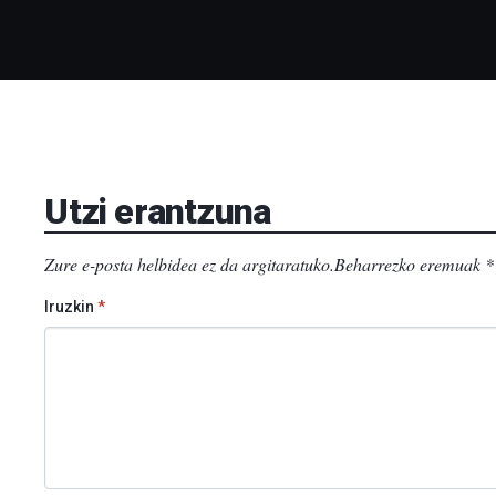
Utzi erantzuna
Zure e-posta helbidea ez da argitaratuko.
Beharrezko eremuak
*
Iruzkin
*