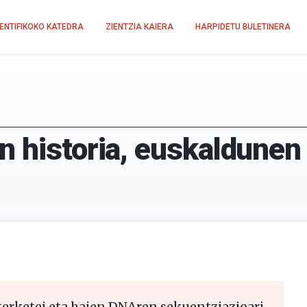
IENTIFIKOKO KATEDRA
ZIENTZIA KAIERA
HARPIDETU BULETINERA
n historia, euskaldunen
terketei eta haien DNAren sekuentziazioari