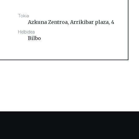
Tokia
Azkuna Zentroa, Arrikibar plaza, 4
Helbidea
Bilbo