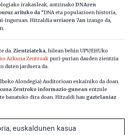
logiako irakasleak, antzinako
DNAren
buruz arituko da
“DNA eta populazioen historia,
i-inguruan. Hitzaldia
urriaren 7an
izango da,
n.
e da.
Zientziateka
, hilean behin UPV/EHUko
ko Azkuna Zentroak
puri-purian dauden zientzia
n duten jarduera da.
lboko Alondegia) Auditorioan eskainiko da doan.
Azkuna Zentroko informazio-gunean
entzule
te banatuko dira doan. Hitzaldi hau
gaztelaniaz
oria, euskaldunen kasua