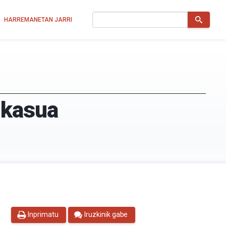
Bilatu
HARREMANETAN JARRI
 kasua
Inprimatu
Iruzkinik gabe