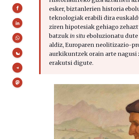
esker, biztanlerien historia ebol
teknologiak erabili dira euskald
ziren hipotesiak gehiago zehazt
batzuk
in situ
eboluzionatu dute 
aldiz, Europaren neolitizazio-pr
aurkikuntzek orain arte nagusi
erakutsi digute.