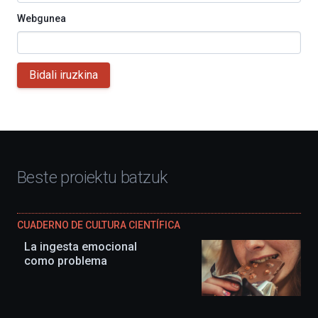
Webgunea
Bidali iruzkina
Beste proiektu batzuk
CUADERNO DE CULTURA CIENTÍFICA
La ingesta emocional
como problema