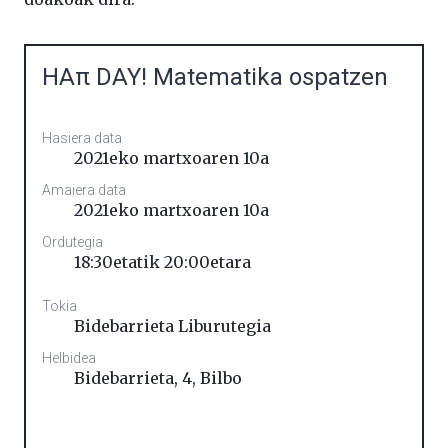
HAπ DAY! Matematika ospatzen
Hasiera data
2021eko martxoaren 10a
Amaiera data
2021eko martxoaren 10a
Ordutegia
18:30etatik 20:00etara
Tokia
Bidebarrieta Liburutegia
Helbidea
Bidebarrieta, 4
,
Bilbo