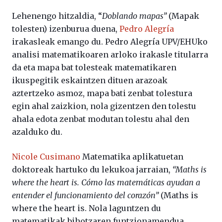
Lehenengo hitzaldia, “
Doblando mapas”
(Mapak
tolesten) izenburua duena,
Pedro Alegría
irakasleak emango du. Pedro Alegría UPV/EHUko
analisi matematikoaren arloko irakasle titularra
da eta mapa bat tolesteak matematikaren
ikuspegitik eskaintzen dituen arazoak
aztertzeko asmoz, mapa bati zenbat tolestura
egin ahal zaizkion, nola gizentzen den tolestu
ahala edota zenbat modutan tolestu ahal den
azalduko du.
Nicole Cusimano
Matematika aplikatuetan
doktoreak hartuko du lekukoa jarraian,
“Maths is
where the heart is. Cómo las matemáticas ayudan a
entender el funcionamiento del corazón”
(Maths is
where the heart is. Nola laguntzen du
matematikak bihotzaren funtzionamendua