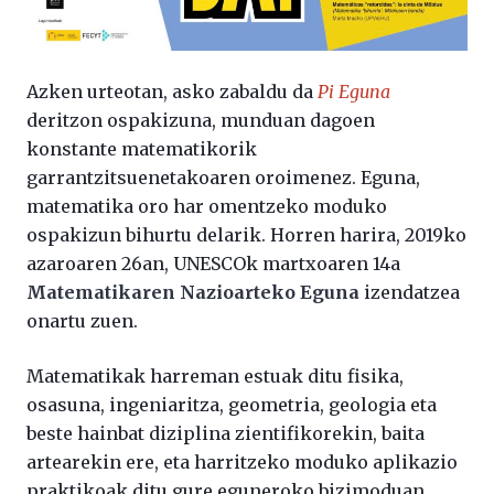
Azken urteotan, asko zabaldu da
Pi Eguna
deritzon ospakizuna, munduan dagoen
konstante matematikorik
garrantzitsuenetakoaren oroimenez. Eguna,
matematika oro har omentzeko moduko
ospakizun bihurtu delarik. Horren harira, 2019ko
azaroaren 26an, UNESCOk martxoaren 14a
Matematikaren Nazioarteko Eguna
izendatzea
onartu zuen.
Matematikak harreman estuak ditu fisika,
osasuna, ingeniaritza, geometria, geologia eta
beste hainbat diziplina zientifikorekin, baita
artearekin ere, eta harritzeko moduko aplikazio
praktikoak ditu gure eguneroko bizimoduan.