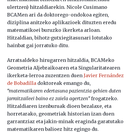
ulertzen) hitzaldiarekin. Nicole Cusimano
BCAMen ari da doktorego-ondokoa egiten,
diziplina anitzeko aplikazioek dituzten eredu
matematikoei buruzko ikerketa arloan.
Hitzaldian, bihotz-gutxiegitasunari lotutako
hainbat gai jorratuko ditu.
Arratsaldeko hirugarren hitzaldia, BCAMeko
Geometria Aljebraikoaren eta Singularitatearen
ikerketa-lerroa zuzentzen duen
Javier Fernández
de Bobadilla
doktoreak emango du,
“matematikaren edertasuna pazientzia gehien duten
jarraitzaileei baino ez zaiela agertzen”
frogatzeko.
Hitzaldiaren izenburuak dioen bezalaxe, eta
horretarako, geometriak historian izan duen
garrantziaz eta jakin-minak eraginda garatutako
matematikaren balioez hitz egingo du.