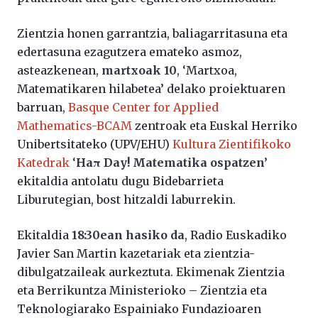
Zientzia honen garrantzia, baliagarritasuna eta
edertasuna ezagutzera emateko asmoz,
asteazkenean,
martxoak 10
, ‘Martxoa,
Matematikaren hilabetea’ delako proiektuaren
barruan,
Basque Center for Applied
Mathematics-BCAM
zentroak eta Euskal Herriko
Unibertsitateko (UPV/EHU)
Kultura Zientifikoko
Katedrak
‘
Ha
π Day! Matematika ospatzen’
ekitaldia antolatu dugu Bidebarrieta
Liburutegian, bost hitzaldi laburrekin.
Ekitaldia
18:30ean hasiko da
, Radio Euskadiko
Javier San Martin kazetariak eta zientzia-
dibulgatzaileak aurkeztuta. Ekimenak Zientzia
eta Berrikuntza Ministerioko – Zientzia eta
Teknologiarako Espainiako Fundazioaren