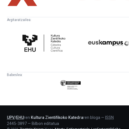
Argitaratzailea:
Kultura
Euskampus
Zientifikoko
Fundazioa
Katedra
Babeslea:
Eusko
Jaurlaritza
-
Lehendakaritza
UPV
/
EHU
ren
Kultura Zientifikoko Katedra
ren bloga
—
ISSN
2445-3897
—
Bilbon editatua