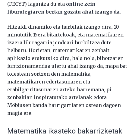
(FECYT) laguntza du eta
online zein
liburutegiaren bertan gozatu ahal izango da
.
Hitzaldi dinamiko eta hurbilak izango dira, 10
minututik 15era bitartekoak, eta matematikaren
izaera liluragarria jendeari hurbiltzea dute
helburu. Horietan, matematikaren zenbait
aplikazio erakutsiko dira, hala nola, bihotzaren
funtzionamendua ulertu ahal izango da, mapa bat
tolestean sortzen den matematika,
matematikaren edertasunaren eta
erabilgarritasunaren arteko harremana, pi
zenbakian inspiratutako artelanak edota
Möbiusen banda harrigarriaren ostean dagoen
magia ere.
Matematika ikasteko bakarrizketak