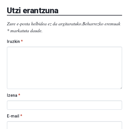
EHU…
Utzi erantzuna
Zure e-posta helbidea ez da argitaratuko.
Beharrezko eremuak
*
markatuta daude
.
Iruzkin
*
Izena
*
E-mail
*