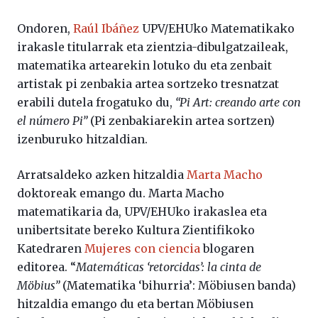
Ondoren,
Raúl Ibáñez
UPV/EHUko Matematikako
irakasle titularrak eta zientzia-dibulgatzaileak,
matematika artearekin lotuko du eta zenbait
artistak pi zenbakia artea sortzeko tresnatzat
erabili dutela frogatuko du,
“Pi Art: creando arte con
el número Pi”
(Pi zenbakiarekin artea sortzen)
izenburuko hitzaldian.
Arratsaldeko azken hitzaldia
Marta Macho
doktoreak emango du. Marta Macho
matematikaria da, UPV/EHUko irakaslea eta
unibertsitate bereko Kultura Zientifikoko
Katedraren
Mujeres con ciencia
blogaren
editorea. “
Matemáticas ‘retorcidas’: la cinta de
Möbius”
(Matematika ‘bihurria’: Möbiusen banda)
hitzaldia emango du eta bertan Möbiusen