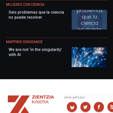
MUJERES CON CIENCIA
Seis problemas que la ciencia
no puede resolver
MAPPING IGNORANCE
We are not ‘in the singularity’
with AI.
Zientzia
Jarrai gaitzazu:
Kaiera