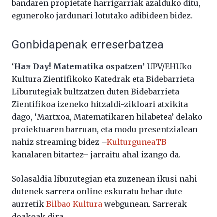
bandaren propietate harrigarriak azalduko ditu,
eguneroko jardunari lotutako adibideen bidez.
Gonbidapenak erreserbatzea
‘
Ha
π Day! Matematika ospatzen’
UPV/EHUko
Kultura Zientifikoko Katedrak eta Bidebarrieta
Liburutegiak bultzatzen duten Bidebarrieta
Zientifikoa izeneko hitzaldi-zikloari atxikita
dago, ‘Martxoa, Matematikaren hilabetea’ delako
proiektuaren barruan, eta modu presentzialean
nahiz streaming bidez –
KulturguneaTB
kanalaren bitartez– jarraitu ahal izango da.
Solasaldia liburutegian eta zuzenean ikusi nahi
dutenek sarrera online eskuratu behar dute
aurretik
Bilbao Kultura
webgunean. Sarrerak
doakoak dira.