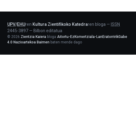
-
Lehendakaritza
UPV
/
EHU
ren
Kultura Zientifikoko Katedra
ren bloga
—
ISSN
2445-3897
—
Bilbon editatua
©
2026
Zientzia Kaiera
bloga
Aitortu-EzKomertziala-LanEratorririkGabe
4.0 Nazioartekoa Baimen
baten mende dago