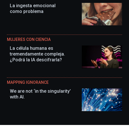
La ingesta emocional
como problema
MUJERES CON CIENCIA
La célula humana es
tremendamente compleja.
¿Podrá la IA descifrarla?
MAPPING IGNORANCE
We are not ‘in the singularity’
with AI.