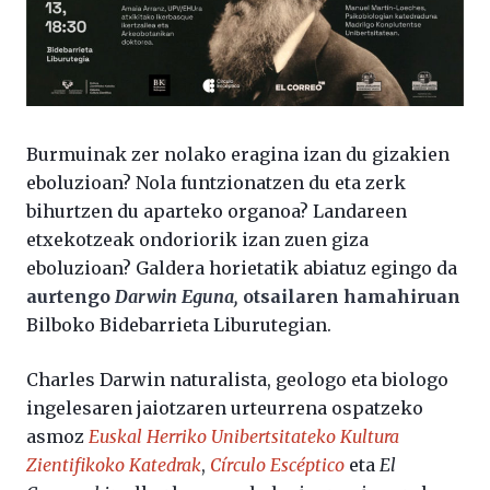
Burmuinak zer nolako eragina izan du gizakien
eboluzioan? Nola funtzionatzen du eta zerk
bihurtzen du aparteko organoa? Landareen
etxekotzeak ondoriorik izan zuen giza
eboluzioan? Galdera horietatik abiatuz egingo da
aurtengo
Darwin Eguna,
otsailaren hamahiruan
Bilboko Bidebarrieta Liburutegian.
Charles Darwin naturalista, geologo eta biologo
ingelesaren jaiotzaren urteurrena ospatzeko
asmoz
Euskal Herriko Unibertsitateko Kultura
Zientifikoko Katedrak
,
Círculo Escéptico
eta
El