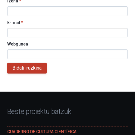
Izena
*
E-mail
*
Webgunea
Bidali iruzkina
Beste proiektu batzuk
CUADERNO DE CULTURA CIENTÍFICA