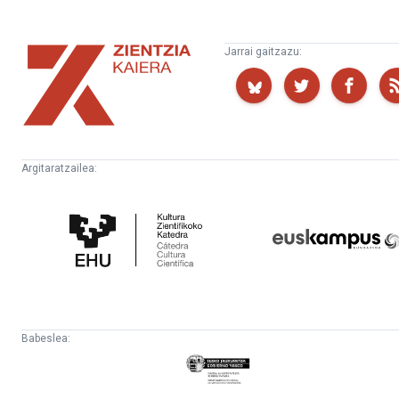
Zientzia
Jarrai gaitzazu:
Kaiera
Argitaratzailea:
Kultura
Euskampus
Zientifikoko
Fundazioa
Katedra
Babeslea:
Eusko
Jaurlaritza