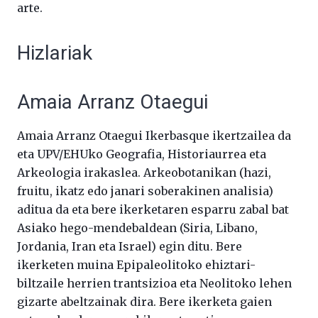
arte.
Hizlariak
Amaia Arranz Otaegui
Amaia Arranz Otaegui Ikerbasque ikertzailea da
eta UPV/EHUko Geografia, Historiaurrea eta
Arkeologia irakaslea. Arkeobotanikan (hazi,
fruitu, ikatz edo janari soberakinen analisia)
aditua da eta bere ikerketaren esparru zabal bat
Asiako hego-mendebaldean (Siria, Libano,
Jordania, Iran eta Israel) egin ditu. Bere
ikerketen muina Epipaleolitoko ehiztari-
biltzaile herrien trantsizioa eta Neolitoko lehen
gizarte abeltzainak dira. Bere ikerketa gaien