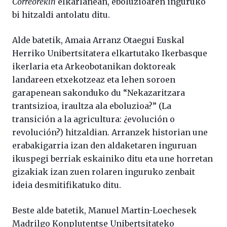
Correorekin
elkarlanean, eboluzioaren inguruko
bi hitzaldi antolatu ditu.
Alde batetik, Amaia Arranz Otaegui Euskal
Herriko Unibertsitatera elkartutako Ikerbasque
ikerlaria eta Arkeobotanikan doktoreak
landareen etxekotzeaz eta lehen soroen
garapenean sakonduko du “Nekazaritzara
trantsizioa, iraultza ala eboluzioa?” (La
transición a la agricultura: ¿evolución o
revolución?) hitzaldian. Arranzek historian une
erabakigarria izan den aldaketaren inguruan
ikuspegi berriak eskainiko ditu eta une horretan
gizakiak izan zuen rolaren inguruko zenbait
ideia desmitifikatuko ditu.
Beste alde batetik, Manuel Martin-Loechesek
Madrilgo Konplutentse Unibertsitateko