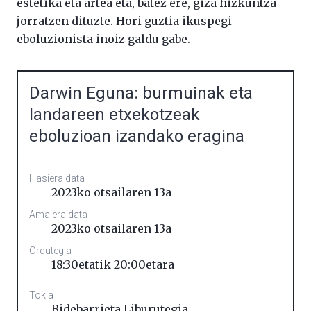
estetika eta artea eta, batez ere, giza hizkuntza
jorratzen dituzte. Hori guztia ikuspegi
eboluzionista inoiz galdu gabe.
Darwin Eguna: burmuinak eta
landareen etxekotzeak
eboluzioan izandako eragina
Hasiera data
2023ko otsailaren 13a
Amaiera data
2023ko otsailaren 13a
Ordutegia
18:30etatik 20:00etara
Tokia
Bidebarrieta Liburutegia