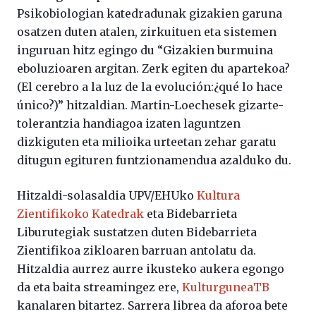
Psikobiologian katedradunak gizakien garuna
osatzen duten atalen, zirkuituen eta sistemen
inguruan hitz egingo du “Gizakien burmuina
eboluzioaren argitan. Zerk egiten du apartekoa?
(El cerebro a la luz de la evolución:¿qué lo hace
único?)” hitzaldian. Martin-Loechesek gizarte-
tolerantzia handiagoa izaten laguntzen
dizkiguten eta milioika urteetan zehar garatu
ditugun egituren funtzionamendua azalduko du.
Hitzaldi-solasaldia UPV/EHUko
Kultura
Zientifikoko Katedrak
eta Bidebarrieta
Liburutegiak sustatzen duten Bidebarrieta
Zientifikoa zikloaren barruan antolatu da.
Hitzaldia aurrez aurre ikusteko aukera egongo
da eta baita streamingez ere,
KulturguneaTB
kanalaren bitartez. Sarrera librea da aforoa bete