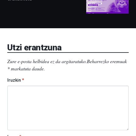
izango
ditu:
Bidebarrietako
Liburutegia,
Bizkaia
Aretoa-
EHU…
Utzi erantzuna
Zure e-posta helbidea ez da argitaratuko.
Beharrezko eremuak
*
markatuta daude
.
Iruzkin
*