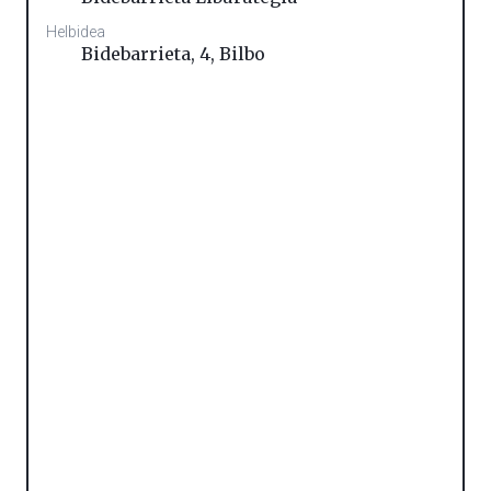
Helbidea
Bidebarrieta, 4
,
Bilbo