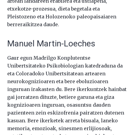
artean landareen erabilera eta ustiapena,
etxekotze-prozesua, dieta begetala eta
Pleistozeno eta Holozenoko paleopaisaiaren
berreraikitzea daude.
Manuel Martin-Loeches
Gaur egun Madrilgo Konplutentse
Unibertsitateko Psikobiologian katedraduna da
eta Coloradoko Unibertsitatean artearen
neurokognizioaren eta bere eboluzioaren
inguruan irakasten du. Bere ikerkuntzek hainbat
gai jorratzen dituzte, betiere garuna eta giza
kognizioaren inguruan, osasuntsu dauden
pazienteen zein eskizofrenia pairatzen dutenen
kasuan. Bere ikerketek arreta bisuala, laneko
memoria, emozioak, sinesmen erlijiosoak,