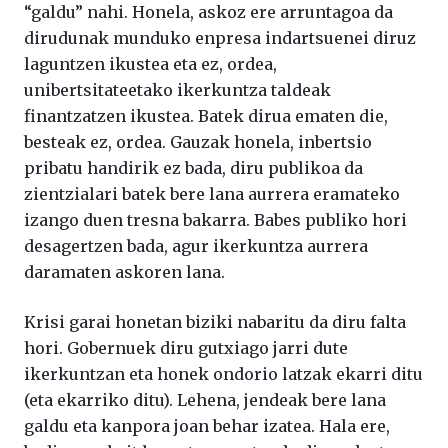
“galdu” nahi. Honela, askoz ere arruntagoa da
dirudunak munduko enpresa indartsuenei diruz
laguntzen ikustea eta ez, ordea,
unibertsitateetako ikerkuntza taldeak
finantzatzen ikustea. Batek dirua ematen die,
besteak ez, ordea. Gauzak honela, inbertsio
pribatu handirik ez bada, diru publikoa da
zientzialari batek bere lana aurrera eramateko
izango duen tresna bakarra. Babes publiko hori
desagertzen bada, agur ikerkuntza aurrera
daramaten askoren lana.
Krisi garai honetan biziki nabaritu da diru falta
hori. Gobernuek diru gutxiago jarri dute
ikerkuntzan eta honek ondorio latzak ekarri ditu
(eta ekarriko ditu). Lehena, jendeak bere lana
galdu eta kanpora joan behar izatea. Hala ere,