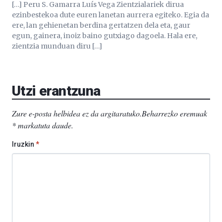
[…] Peru S. Gamarra Luís Vega Zientzialariek dirua
ezinbestekoa dute euren lanetan aurrera egiteko. Egia da
ere, lan gehienetan berdina gertatzen dela eta, gaur
egun, gainera, inoiz baino gutxiago dagoela. Hala ere,
zientzia munduan diru […]
Utzi erantzuna
Zure e-posta helbidea ez da argitaratuko.
Beharrezko eremuak
*
markatuta daude
.
Iruzkin
*