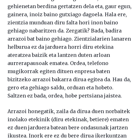
gehienetan berdina gertatzen dela eta, gaur egun,
gainera, inoiz baino gutxiago dagoela. Hala ere,
zientzia munduan diru falta hori inon baino
gehiago nabaritzen da. Zergatik? Bada, badira
arrazoi bat baino gehiago. Zientzialarien lanaren
helburua ez da jarduera horri diru etekina
ateratzea baizik eta lantzen duten arloan
aurrerapausoak ematea. Ordea, telefono
mugikorrak egiten dituen enpresa baten
bizitzeko arrazoi bakarra dirua egitea da. Hau da,
gero eta gehiago saldu, orduan eta hobeto.
Saltzen ez bada, ordea, hobe pertsiana jaistea.
Arrazoi honegatik, zaila da dirua duen norbaitek
inolako etekinik (diru etekinak, betiere) ematen
ez duen jarduera batean bere ondasunak jartzen
ikustea. Inork ere ez du bere dirua ikerkuntzan