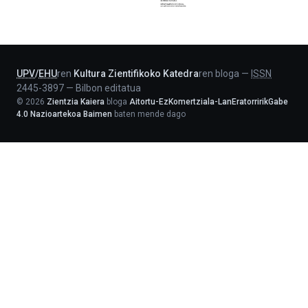
Jaurlaritza
-
Lehendakaritza
UPV
/
EHU
ren
Kultura Zientifikoko Katedra
ren bloga
—
ISSN
2445-3897
—
Bilbon editatua
©
2026
Zientzia Kaiera
bloga
Aitortu-EzKomertziala-LanEratorririkGabe
4.0 Nazioartekoa Baimen
baten mende dago