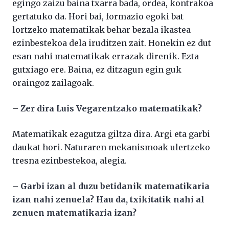
egingo zaizu baina txarra bada, ordea, kontrakoa
gertatuko da. Hori bai, formazio egoki bat
lortzeko matematikak behar bezala ikastea
ezinbestekoa dela iruditzen zait. Honekin ez dut
esan nahi matematikak errazak direnik. Ezta
gutxiago ere. Baina, ez ditzagun egin guk
oraingoz zailagoak.
–
Zer dira Luis Vegarentzako matematikak?
Matematikak ezagutza giltza dira. Argi eta garbi
daukat hori. Naturaren mekanismoak ulertzeko
tresna ezinbestekoa, alegia.
–
Garbi izan al duzu betidanik matematikaria
izan nahi zenuela? Hau da, txikitatik nahi al
zenuen matematikaria izan?