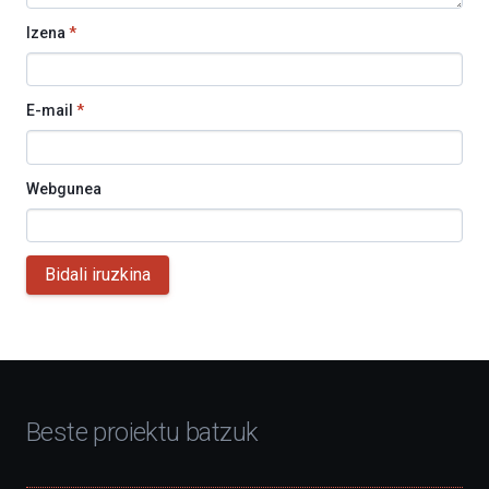
Izena
*
E-mail
*
Webgunea
Bidali iruzkina
Beste proiektu batzuk