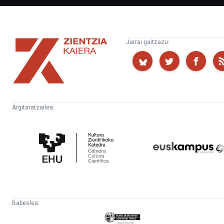
Zientzia
Jarrai gaitzazu:
Kaiera
Argitaratzailea:
Kultura
Euskampus
Zientifikoko
Fundazioa
Katedra
Babeslea:
Eusko