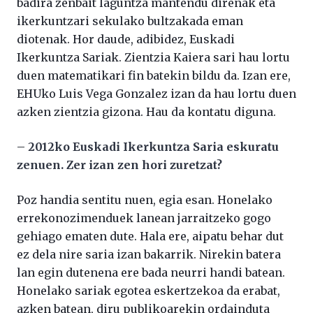
badira zenbait laguntza mantendu direnak eta
ikerkuntzari sekulako bultzakada eman
diotenak. Hor daude, adibidez, Euskadi
Ikerkuntza Sariak. Zientzia Kaiera sari hau lortu
duen matematikari fin batekin bildu da. Izan ere,
EHUko Luis Vega Gonzalez izan da hau lortu duen
azken zientzia gizona. Hau da kontatu diguna.
–
2012ko Euskadi Ikerkuntza Saria eskuratu
zenuen. Zer izan zen hori zuretzat?
Poz handia sentitu nuen, egia esan. Honelako
errekonozimenduek lanean jarraitzeko gogo
gehiago ematen dute. Hala ere, aipatu behar dut
ez dela nire saria izan bakarrik. Nirekin batera
lan egin dutenena ere bada neurri handi batean.
Honelako sariak egotea eskertzekoa da erabat,
azken batean, diru publikoarekin ordainduta