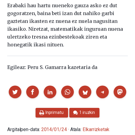
Erabaki hau hartu nueneko gauza asko ez dut
gogoratzen, baina beti izan dut nahiko garbi
gaztetan ikasten ez nuena ez nuela nagusitan
ikasiko. Niretzat, matematikak inguruan nuena
ulertzeko tresna ezinbestekoak ziren eta
honegatik ikasi nituen.
Egileaz: Peru S. Gamarra kazetaria da
Partekatu
Inprimatu
1 iruzkin
Argitalpen-data:
2014/01/24
· Atala:
Elkarrizketak