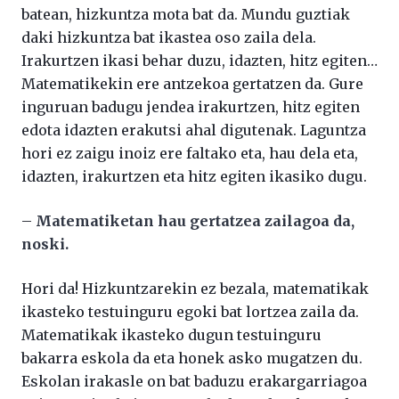
batean, hizkuntza mota bat da. Mundu guztiak
daki hizkuntza bat ikastea oso zaila dela.
Irakurtzen ikasi behar duzu, idazten, hitz egiten…
Matematikekin ere antzekoa gertatzen da. Gure
inguruan badugu jendea irakurtzen, hitz egiten
edota idazten erakutsi ahal digutenak. Laguntza
hori ez zaigu inoiz ere faltako eta, hau dela eta,
idazten, irakurtzen eta hitz egiten ikasiko dugu.
–
Matematiketan hau gertatzea zailagoa da,
noski.
Hori da! Hizkuntzarekin ez bezala, matematikak
ikasteko testuinguru egoki bat lortzea zaila da.
Matematikak ikasteko dugun testuinguru
bakarra eskola da eta honek asko mugatzen du.
Eskolan irakasle on bat baduzu erakargarriagoa