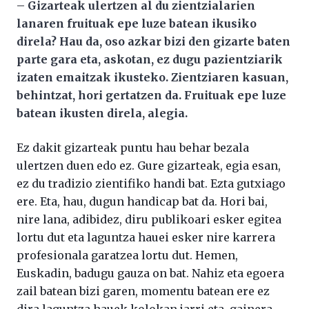
–
Gizarteak ulertzen al du zientzialarien
lanaren fruituak epe luze batean ikusiko
direla? Hau da, oso azkar bizi den gizarte baten
parte gara eta, askotan, ez dugu pazientziarik
izaten emaitzak ikusteko. Zientziaren kasuan,
behintzat, hori gertatzen da. Fruituak epe luze
batean ikusten direla, alegia.
Ez dakit gizarteak puntu hau behar bezala
ulertzen duen edo ez. Gure gizarteak, egia esan,
ez du tradizio zientifiko handi bat. Ezta gutxiago
ere. Eta, hau, dugun handicap bat da. Hori bai,
nire lana, adibidez, diru publikoari esker egitea
lortu dut eta laguntza hauei esker nire karrera
profesionala garatzea lortu dut. Hemen,
Euskadin, badugu gauza on bat. Nahiz eta egoera
zail batean bizi garen, momentu batean ere ez