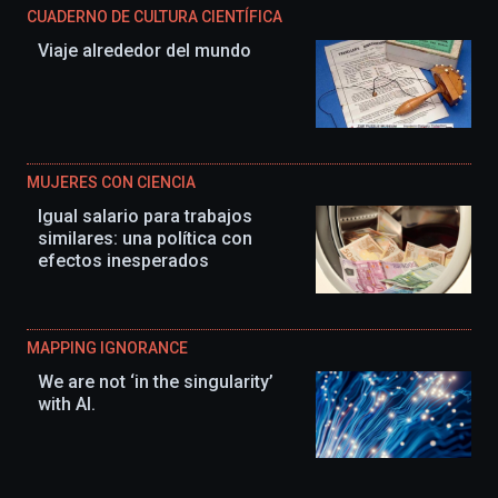
CUADERNO DE CULTURA CIENTÍFICA
Viaje alrededor del mundo
MUJERES CON CIENCIA
Igual salario para trabajos
similares: una política con
efectos inesperados
MAPPING IGNORANCE
We are not ‘in the singularity’
with AI.