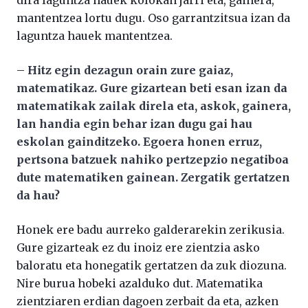
dira laguntza hauek kolokan jarri eta, gainera,
mantentzea lortu dugu. Oso garrantzitsua izan da
laguntza hauek mantentzea.
–
Hitz egin dezagun orain zure gaiaz,
matematikaz. Gure gizartean beti esan izan da
matematikak zailak direla eta, askok, gainera,
lan handia egin behar izan dugu gai hau
eskolan gainditzeko. Egoera honen erruz,
pertsona batzuek nahiko pertzepzio negatiboa
dute matematiken gainean. Zergatik gertatzen
da hau?
Honek ere badu aurreko galderarekin zerikusia.
Gure gizarteak ez du inoiz ere zientzia asko
baloratu eta honegatik gertatzen da zuk diozuna.
Nire burua hobeki azalduko dut. Matematika
zientziaren erdian dagoen zerbait da eta, azken