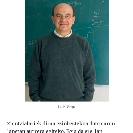
Luís Vega
Zientzialariek dirua ezinbestekoa dute euren
lanetan aurrera egiteko. Egia da ere, lan