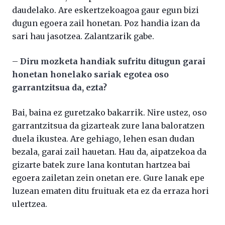
daudelako. Are eskertzekoagoa gaur egun bizi
dugun egoera zail honetan. Poz handia izan da
sari hau jasotzea. Zalantzarik gabe.
–
Diru mozketa handiak sufritu ditugun garai
honetan honelako sariak egotea oso
garrantzitsua da, ezta?
Bai, baina ez guretzako bakarrik. Nire ustez, oso
garrantzitsua da gizarteak zure lana baloratzen
duela ikustea. Are gehiago, lehen esan dudan
bezala, garai zail hauetan. Hau da, aipatzekoa da
gizarte batek zure lana kontutan hartzea bai
egoera zailetan zein onetan ere. Gure lanak epe
luzean ematen ditu fruituak eta ez da erraza hori
ulertzea.