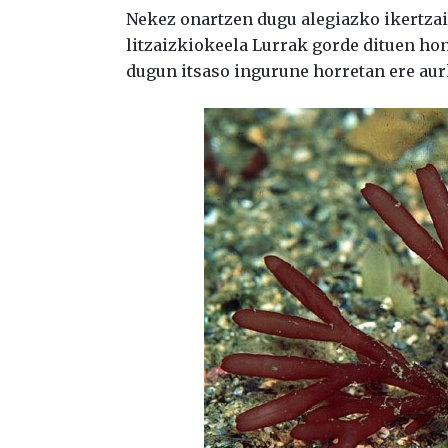
Nekez onartzen dugu alegiazko ikertzail
litzaizkiokeela Lurrak gorde dituen hon
dugun itsaso ingurune horretan ere aur