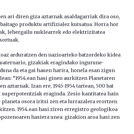
en ari diren giza aztarnak asaldagarriak dira oso,
baitago produktu artifizialez kutsatua. Horra hor
ak, lehergailu nuklearrek edo elektrizitatea
sortuak.
koaz arduratzen den nazioarteko batzordeko kidea
Kuaternario, gizakiak eragindako ingurune-
duna da eta gai hauen harira, honela esan zigun
alean: “1954.ean hasi ginen aurkitzen Planetaren
n aztarnak. Izan ere, 1945-1954 tartean, 500 bat
t superpotentziak eraginda. Zesio kantitatea hain
 planeta osora iritsi zen eta lurrazalera erortzen
itzen. 1954.ean hasi ziren erregistro geologikoa
ropozenoaren hasiera unea: gizakion aroa hasi zen