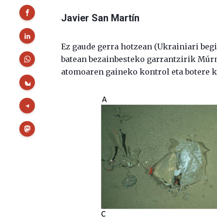
Javier San Martín
Ez gaude gerra hotzean (Ukrainiari begi
batean bezainbesteko garrantzirik Múrm
atomoaren gaineko kontrol eta botere k