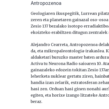
Antropozenoa
Geologiaren ikuspegitik, Lurrean pilatz
zeren eta planetaren gainazal oso-osoa 
Zesio 137 bezalako isotopo erradiaktibo
ekoizteko erabiltzen ditugun zentralek 
Alejandro Cearreta, Antropozenoa dela
da, eta mikropaleontologia-irakaslea. 
aldaketari buruzko master baten ardura
Activa tu Neurona Radio saioaren 10. At
gainazaleko edozein tokitan Zesio 137are
leherketa nuklear gertatu ziren, hainba
handia izan zelarik, estratosferan zehar
hasi zen. Orduan hasi ginen nonahi aurk
egiten, eta horixe izango litzateke Ant
beraz.