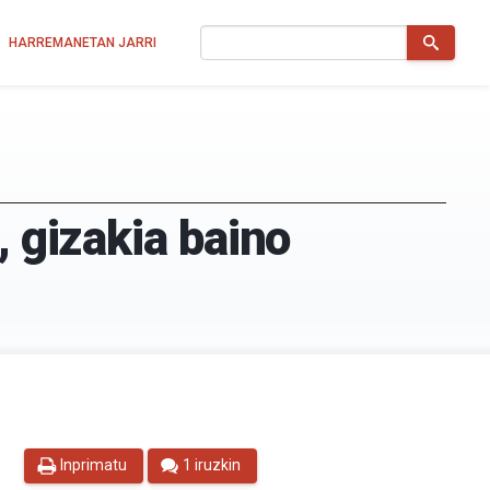
Bilatu
HARREMANETAN JARRI
, gizakia baino
Inprimatu
1 iruzkin