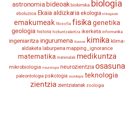
biologia
astronomia
bideoak
biokimika
Ekaia aldizkaria
ekologia
eboluzioa
elikagaiak
fisika
emakumeak
genetika
filosofia
geologia
ikerketa
historia
informatika
hizkuntzalaritza
kimika
ingurumena
ingeniaritza
klima-
itsasoa
aldaketa
laburpena
mapping_ignorance
medikuntza
matematika
materialak
osasuna
neurozientzia
mikrobiologia
neurologia
teknologia
psikologia
paleontologia
soziologia
zientzia
zientzialariak
zoologia