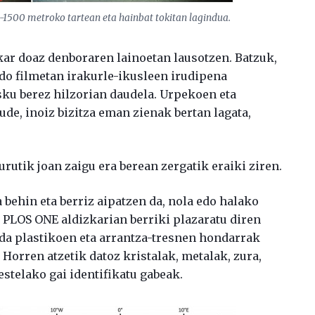
-1500 metroko tartean eta hainbat tokitan lagindua.
zkar doaz denboraren lainoetan lausotzen. Batzuk,
edo filmetan irakurle-ikusleen irudipena
osku berez hilzorian daudela. Urpekoen eta
ude, inoiz bizitza eman zienak bertan lagata,
urutik joan zaigu era berean zergatik eraiki ziren.
 behin eta berriz aipatzen da, nola edo halako
 PLOS ONE aldizkarian berriki plazaratu diren
 da plastikoen eta arrantza-tresnen hondarrak
 Horren atzetik datoz kristalak, metalak, zura,
estelako gai identifikatu gabeak.