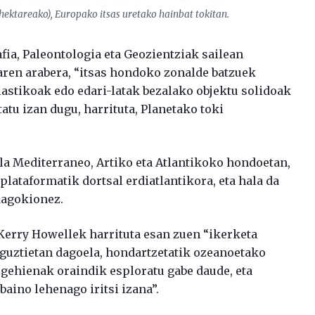
hektareako), Europako itsas uretako hainbat tokitan.
fia, Paleontologia eta Geozientziak sailean
ren arabera, “itsas hondoko zonalde batzuek
lastikoak edo edari-latak bezalako objektu solidoak
tatu izan dugu, harrituta, Planetako toki
ela Mediterraneo, Artiko eta Atlantikoko hondoetan,
plataformatik dortsal erdiatlantikora, eta hala da
dagokionez.
Kerry Howellek harrituta esan zuen “ikerketa
t guztietan dagoela, hondartzetatik ozeanoetako
 gehienak oraindik esploratu gabe daude, eta
baino lehenago iritsi izana”.