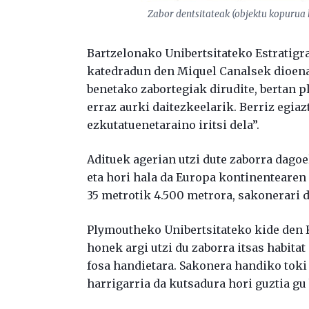
Zabor dentsitateak (objektu kopurua 
Bartzelonako Unibertsitateko Estratigra
katedradun den Miquel Canalsek dioena
benetako zabortegiak dirudite, bertan p
erraz aurki daitezkeelarik. Berriz egiaz
ezkutatuenetaraino iritsi dela”.
Adituek agerian utzi dute zaborra dago
eta hori hala da Europa kontinentearen 
35 metrotik 4.500 metrora, sakonerari 
Plymoutheko Unibertsitateko kide den 
honek argi utzi du zaborra itsas habita
fosa handietara. Sakonera handiko toki
harrigarria da kutsadura hori guztia gu 