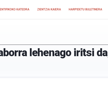
IENTIFIKOKO KATEDRA
ZIENTZIA KAIERA
HARPIDETU BULETINERA
borra lehenago iritsi da