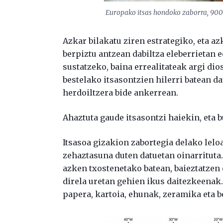
Europako itsas hondoko zaborra, 900
Azkar bilakatu ziren estrategiko, eta a
berpiztu antzean dabiltza eleberrietan 
sustatzeko, baina errealitateak argi di
bestelako itsasontzien hilerri batean da
herdoiltzera bide ankerrean.
Ahaztuta gaude itsasontzi haiekin, eta b
Itsasoa gizakion zabortegia delako leloa
zehaztasuna duten datuetan oinarrituta.
azken txostenetako batean, baieztatzen
direla uretan gehien ikus daitezkeenak.
papera, kartoia, ehunak, zeramika eta b