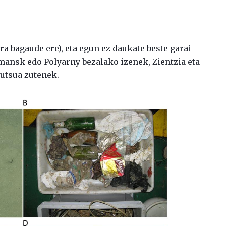
ra bagaude ere), eta egun ez daukate beste garai
ansk edo Polyarny bezalako izenek, Zientzia eta
utsua zutenek.