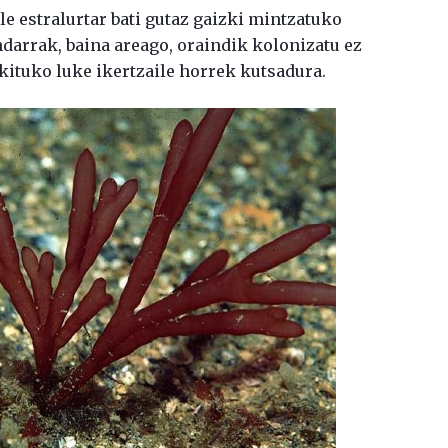
e estralurtar bati gutaz gaizki mintzatuko
darrak, baina areago, oraindik kolonizatu ez
kituko luke ikertzaile horrek kutsadura.