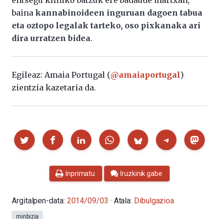
entsegu kliniko batzuk ere badaude martxan,
baina
kannabinoideen inguruan dagoen tabua
eta oztopo legalak tarteko, oso pixkanaka ari
dira urratzen bidea
.
Egileaz: Amaia Portugal (
@amaiaportugal
)
zientzia kazetaria da.
Partekatu
Inprimatu
Iruzkinik gabe
Argitalpen-data:
2014/09/03
· Atala:
Dibulgazioa
minbizia