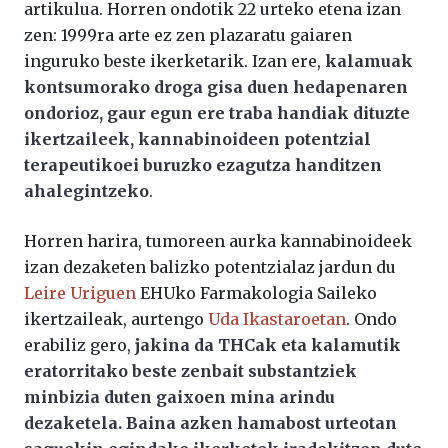
artikulua. Horren ondotik 22 urteko etena izan
zen: 1999ra arte ez zen plazaratu gaiaren
inguruko beste ikerketarik. Izan ere,
kalamuak
kontsumorako droga gisa duen hedapenaren
ondorioz, gaur egun ere traba handiak dituzte
ikertzaileek, kannabinoideen potentzial
terapeutikoei buruzko ezagutza handitzen
ahalegintzeko
.
Horren harira, tumoreen aurka kannabinoideek
izan dezaketen balizko potentzialaz jardun du
Leire Uriguen
EHUko Farmakologia Saileko
ikertzaileak, aurtengo
Uda Ikastaroetan
. Ondo
erabiliz gero,
jakina da THCak eta kalamutik
eratorritako beste zenbait substantziek
minbizia duten gaixoen mina arindu
dezaketela. Baina azken hamabost urteotan