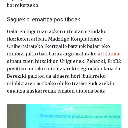
borrokatzeko.
Saguekin, emaitza positiboak
Gaiaren inguruan azken urteotan egindako
ikerketen artean, Madrilgo Konplutentse
Unibertsitateko ikertzaile batzuek bularreko
minbizi jakin bati buruz argitaratutako
artikulua
aipatu zuen hitzaldian Uriguenek. Zehazki, ErbB2
positibo motako minbiziarekin egindako lana da.
Bereziki gaiztoa da aldaera hori, bularreko
minbiziaren aurkako ohiko tratamenduarekin
emaitza kaskarrenak ematen dituena baita.