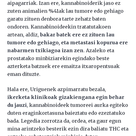
aipagarriak. Izan ere, kannabinoiderik jaso ez
zuten animalien %41ak lau tumore edo gehiago
garatu zituen denbora tarte zehatz baten
ondoren. Kannabinoideekin tratatutakoen
artean, aldiz,
bakar batek ere ez zituen lau
tumore edo gehiago, eta metastasi kopurua ere
nabarmen txikiagoa izan zen
. Azaleko eta
prostatako minbiziarekin egindako beste
azterketa batzuek ere emaitza itxaropentsuak
eman dituzte.
Hala ere, Uriguenek azpimarratu bezala,
ikerketa klinikoak gizakiengana egin behar
du jauzi
, kannabinoideek tumoreei aurka egiteko
duten eraginkortasuna baieztatu edo ezeztatuko
bada. Legedia zorrotza da, ordea, eta gaur egun
mina arintzeko besterik ezin dira baliatu THC eta