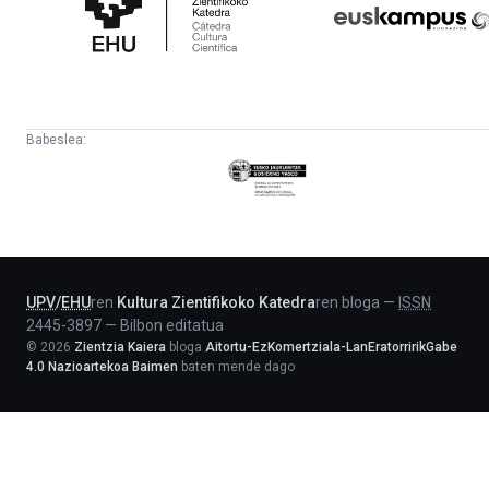
Katedra
Babeslea:
Eusko
Jaurlaritza
-
Lehendakaritza
UPV
/
EHU
ren
Kultura Zientifikoko Katedra
ren bloga
—
ISSN
2445-3897
—
Bilbon editatua
©
2026
Zientzia Kaiera
bloga
Aitortu-EzKomertziala-LanEratorririkGabe
4.0 Nazioartekoa Baimen
baten mende dago