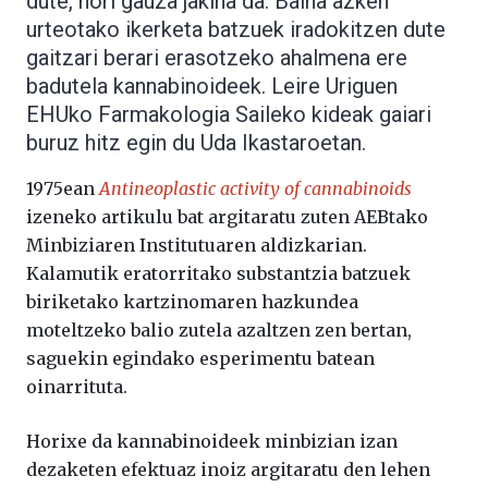
dute, hori gauza jakina da. Baina azken
urteotako ikerketa batzuek iradokitzen dute
gaitzari berari erasotzeko ahalmena ere
badutela kannabinoideek. Leire Uriguen
EHUko Farmakologia Saileko kideak gaiari
buruz hitz egin du Uda Ikastaroetan.
1975ean
Antineoplastic activity of cannabinoids
izeneko artikulu bat argitaratu zuten AEBtako
Minbiziaren Institutuaren aldizkarian.
Kalamutik eratorritako substantzia batzuek
biriketako kartzinomaren hazkundea
moteltzeko balio zutela azaltzen zen bertan,
saguekin egindako esperimentu batean
oinarrituta.
Horixe da kannabinoideek minbizian izan
dezaketen efektuaz inoiz argitaratu den lehen