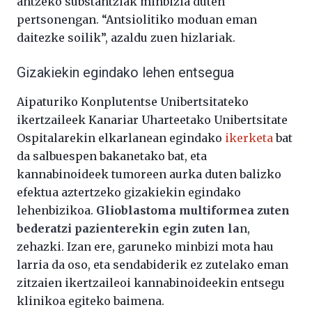
antzeko substantziak minbizia duten
pertsonengan. “Antsiolitiko moduan eman
daitezke soilik”, azaldu zuen hizlariak.
Gizakiekin egindako lehen entsegua
Aipaturiko Konplutentse Unibertsitateko
ikertzaileek Kanariar Uharteetako Unibertsitate
Ospitalarekin elkarlanean egindako
ikerketa
bat
da salbuespen bakanetako bat, eta
kannabinoideek tumoreen aurka duten balizko
efektua aztertzeko gizakiekin egindako
lehenbizikoa.
Glioblastoma multiformea zuten
bederatzi pazienterekin egin zuten la
n,
zehazki. Izan ere, garuneko minbizi mota hau
larria da oso, eta sendabiderik ez zutelako eman
zitzaien ikertzaileoi kannabinoideekin entsegu
klinikoa egiteko baimena.