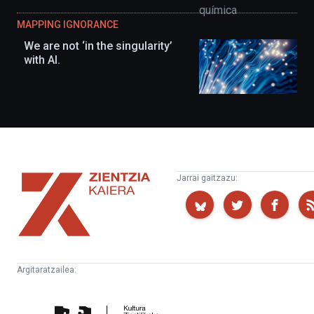
MAPPING IGNORANCE
We are not ‘in the singularity’
with AI.
Zientzia
Jarrai gaitzazu:
Kaiera
Argitaratzailea:
Kultura
Euskampus
Zientifikoko
Fundazioa