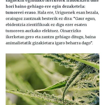
saguekin egindako ikerketek iradokitzen dute
hori baino gehiago ere egin dezaketela:
tumoreei eraso
. Hala ere, Uriguenek esan bezala,
oraingoz zantzuak besterik ez dira: “Gaur egun,
ebidentzia zientifikoak ez digu ezer esaten
tumoreen aurkako efektuez. Oinarrizko
ikerketan gero eta zantzu gehiago ditugu, baina
animalietatik gizakietara igaro beharra dago”.