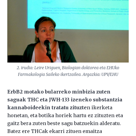
2. irudia: Leire Uriguen, Biologian doktorea eta EHUko
Farmakologia Saileko ikertzailea. Argazkia: UPV/EHU
ErbB2 motako bularreko minbizia zuten
saguak THC eta JWH-133 izeneko substantzia
kannaboideekin tratatu zituzte
n ikerketa
honetan, eta botika horiek hartu ez zituzten eta
gaitz bera zuten beste sagu batzuekin alderatu.
Batez ere THCak ekarri zituen emaitza