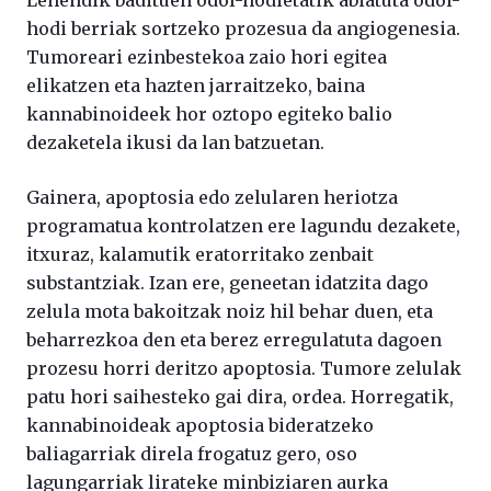
hodi berriak sortzeko prozesua da angiogenesia.
Tumoreari ezinbestekoa zaio hori egitea
elikatzen eta hazten jarraitzeko, baina
kannabinoideek hor oztopo egiteko balio
dezaketela ikusi da lan batzuetan.
Gainera, apoptosia edo zelularen heriotza
programatua kontrolatzen ere lagundu dezakete,
itxuraz, kalamutik eratorritako zenbait
substantziak. Izan ere, geneetan idatzita dago
zelula mota bakoitzak noiz hil behar duen, eta
beharrezkoa den eta berez erregulatuta dagoen
prozesu horri deritzo apoptosia. Tumore zelulak
patu hori saihesteko gai dira, ordea. Horregatik,
kannabinoideak apoptosia bideratzeko
baliagarriak direla frogatuz gero, oso
lagungarriak lirateke minbiziaren aurka