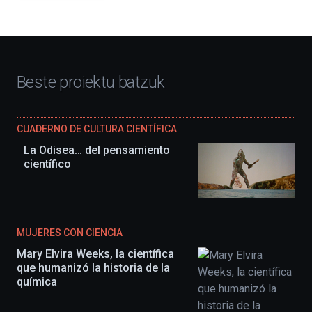
Beste proiektu batzuk
CUADERNO DE CULTURA CIENTÍFICA
La Odisea… del pensamiento
científico
MUJERES CON CIENCIA
Mary Elvira Weeks, la científica
que humanizó la historia de la
química