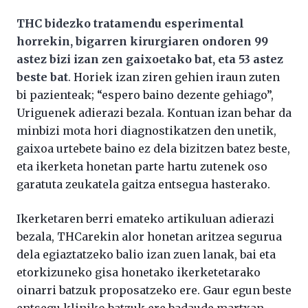
THC bidezko tratamendu esperimental
horrekin, bigarren kirurgiaren ondoren 99
astez bizi izan zen gaixoetako bat, eta 53 astez
beste bat
. Horiek izan ziren gehien iraun zuten
bi pazienteak; “espero baino dezente gehiago”,
Uriguenek adierazi bezala. Kontuan izan behar da
minbizi mota hori diagnostikatzen den unetik,
gaixoa urtebete baino ez dela bizitzen batez beste,
eta ikerketa honetan parte hartu zutenek oso
garatuta zeukatela gaitza entsegua hasterako.
Ikerketaren berri emateko artikuluan adierazi
bezala, THCarekin alor honetan aritzea segurua
dela egiaztatzeko balio izan zuen lanak, bai eta
etorkizuneko gisa honetako ikerketetarako
oinarri batzuk proposatzeko ere. Gaur egun beste