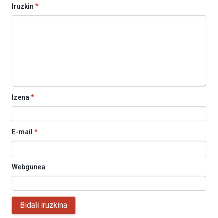
Iruzkin
*
Izena
*
E-mail
*
Webgunea
Bidali iruzkina