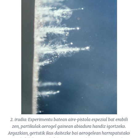
2. irudia: Esperimentu batean aire-pistola espezial bat erabili
zen, partikulak aerogel gainean abiadura handiz igortzeko.
Argazkian, gertutik ikus daitezke bai aerogelean harrapatutako