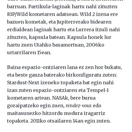
barruan. Partikula-laginak hartu nahi zituzten
81P/Wild kometaren adatsean. Wild 2 izena ere
bazuen kometak, eta Jupiterrerako bidearen
erdialdean laginak hartu eta Lurrera itzuli nahi
zituzten, kapsula batean. Kapsula honek lur
hartu zuen Utahko basamortuan, 2006ko
urtarrilaren 15ean.
Baina espazio-ontziaren lana ez zen hor bukatu,
eta beste gauza baterako birkonfiguratu zuten:
Stardust-Next izeneko topaketa bat egin nahi
izan zuten espazio-ontziaren eta Tempel-1
kometaren artean. NASAk, bere burua
goraipatzeko egin zuen,
rendez-vous
edo
maitasunezko hitzordu modura iragarriz
topaketa. 2011ko otsailaren 14an egin zuten.