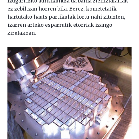
Izugarrizko aurkikuntza da baina zientzialariak
ez zebiltzan horren bila. Berez, kometetatik
hartutako hauts partikulak lortu nahi zituzten,
izarren arteko esparrutik etorriak izango
zirelakoan.