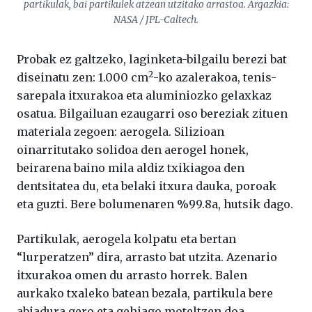
partikulak, bai partikulek atzean utzitako arrastoa. Argazkia:
NASA / JPL-Caltech.
Probak ez galtzeko, laginketa-bilgailu berezi bat
2
diseinatu zen: 1.000 cm
-ko azalerakoa, tenis-
sarepala itxurakoa eta aluminiozko gelaxkaz
osatua. Bilgailuan ezaugarri oso bereziak zituen
materiala zegoen: aerogela. Silizioan
oinarritutako solidoa den aerogel honek,
beirarena baino mila aldiz txikiagoa den
dentsitatea du, eta belaki itxura dauka, poroak
eta guzti. Bere bolumenaren %99.8a, hutsik dago.
Partikulak, aerogela kolpatu eta bertan
“lurperatzen” dira, arrasto bat utzita. Azenario
itxurakoa omen du arrasto horrek. Balen
aurkako txaleko batean bezala, partikula bere
abiadura gero eta gehiago moteltzen doa