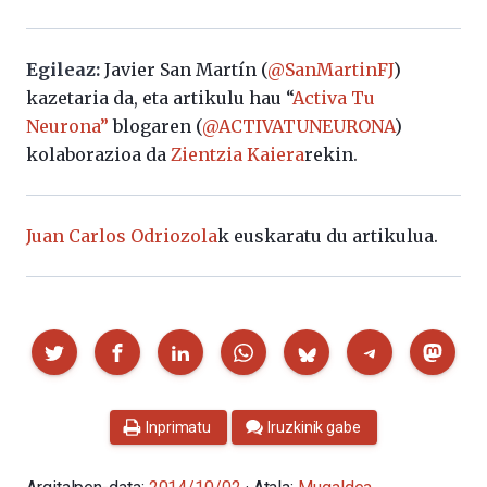
Egileaz:
Javier San Martín (
@SanMartinFJ
)
kazetaria da, eta artikulu hau “
Activa Tu
Neurona”
blogaren (
@ACTIVATUNEURONA
)
kolaborazioa da
Zientzia Kaiera
rekin.
Juan Carlos Odriozola
k euskaratu du artikulua.
Partekatu
Inprimatu
Iruzkinik gabe