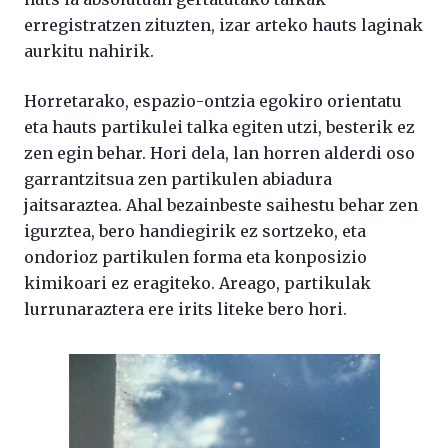
erregistratzen zituzten, izar arteko hauts laginak
aurkitu nahirik.
Horretarako, espazio-ontzia egokiro orientatu
eta hauts partikulei talka egiten utzi, besterik ez
zen egin behar. Hori dela, lan horren alderdi oso
garrantzitsua zen partikulen abiadura
jaitsaraztea. Ahal bezainbeste saihestu behar zen
igurztea, bero handiegirik ez sortzeko, eta
ondorioz partikulen forma eta konposizio
kimikoari ez eragiteko. Areago, partikulak
lurrunaraztera ere irits liteke bero hori.