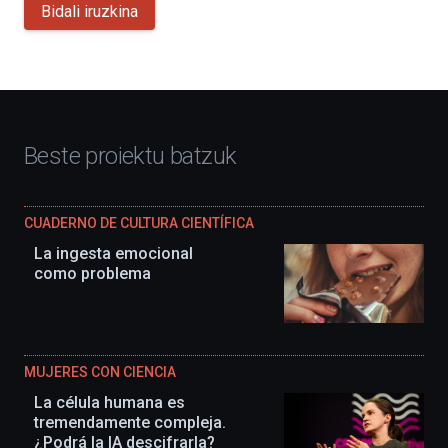
Bidali iruzkina
Beste proiektu batzuk
CUADERNO DE CULTURA CIENTÍFICA
La ingesta emocional
como problema
MUJERES CON CIENCIA
La célula humana es
tremendamente compleja.
¿Podrá la IA descifrarla?