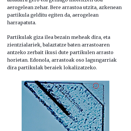
aerogelean zehar. Bere arrastoa utzita, azkenean
partikula gelditu egiten da, aerogelean
harrapatuta.
Partikulak giza ilea bezain meheak dira, eta
zientzialariek, balaztatze baten arrastoaren
antzeko zerbait ikusi dute partikulen arrasto
horietan. Edonola, arrastoak oso lagungarriak
dira partikulak beraiek lokalizatzeko.