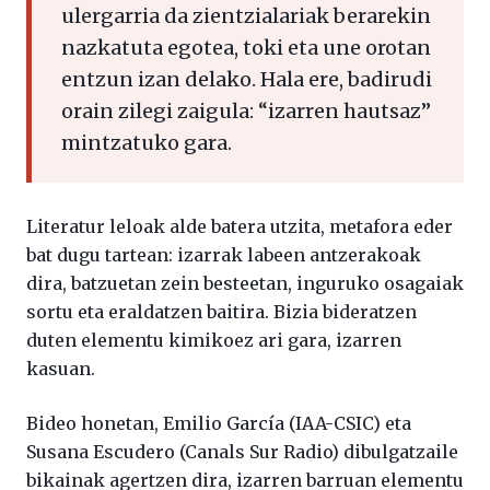
ulergarria da zientzialariak berarekin
nazkatuta egotea, toki eta une orotan
entzun izan delako. Hala ere, badirudi
orain zilegi zaigula: “izarren hautsaz”
mintzatuko gara.
Literatur leloak alde batera utzita, metafora eder
bat dugu tartean: izarrak labeen antzerakoak
dira, batzuetan zein besteetan, inguruko osagaiak
sortu eta eraldatzen baitira. Bizia bideratzen
duten elementu kimikoez ari gara, izarren
kasuan.
Bideo honetan, Emilio García (IAA-CSIC) eta
Susana Escudero (Canals Sur Radio) dibulgatzaile
bikainak agertzen dira, izarren barruan elementu