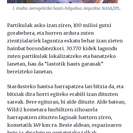
1. irudia: Aerogelezko hauts-bilgailua. Argazkia: NASA/JPL.
Partikulak asko izan ziren, 100 milioi gutxi
gorabehera, eta horren ardura zuten
zientzialariek laguntza eskatu behar izan zieten
hainbat borondatezkori. 30.770 kidek lagundu
zuten partikulak lokalizatzeko eta banatzeko
lanetan, hau da “lastotik hauts garauak”
bereizteko lanetan.
Stardusteko hautsa harrapatzea lan bitxia da, eta
bitxiak dira horri egiteko erabili izan dituzten
sareak. Bere egituran, bi alde dituzte. Alde batean,
Wild-2 kometara hurbiltzen zihoazela
harrapatzen zituzten laginak hartzen ziren,
kometatik 149 km-ra. Beste aldean, espazioaren
huts ia absolutuan gertatutako talkak