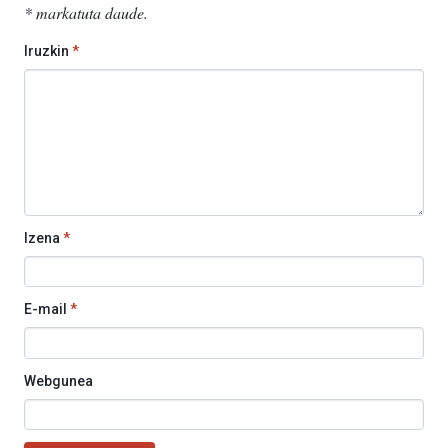
*
markatuta daude
.
Iruzkin
*
Izena
*
E-mail
*
Webgunea