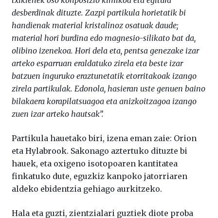
txikienek oso konposizio kimikoa eta egitura
desberdinak dituzte. Zazpi partikula horietatik bi
handienak material kristalinoz osatuak daude;
material hori burdina edo magnesio-silikato bat da,
olibino izenekoa. Hori dela eta, pentsa genezake izar
arteko esparruan eraldatuko zirela eta beste izar
batzuen inguruko eraztunetatik etorritakoak izango
zirela partikulak. Edonola, hasieran uste genuen baino
bilakaera korapilatsuagoa eta anizkoitzagoa izango
zuen izar arteko hautsak”.
Partikula hauetako biri, izena eman zaie: Orion
eta Hylabrook. Sakonago aztertuko dituzte bi
hauek, eta oxigeno isotopoaren kantitatea
finkatuko dute, eguzkiz kanpoko jatorriaren
aldeko ebidentzia gehiago aurkitzeko.
Hala eta guzti, zientzialari guztiek diote proba