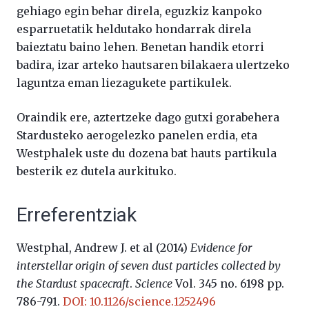
gehiago egin behar direla, eguzkiz kanpoko
esparruetatik heldutako hondarrak direla
baieztatu baino lehen. Benetan handik etorri
badira, izar arteko hautsaren bilakaera ulertzeko
laguntza eman liezagukete partikulek.
Oraindik ere, aztertzeke dago gutxi gorabehera
Stardusteko aerogelezko panelen erdia, eta
Westphalek uste du dozena bat hauts partikula
besterik ez dutela aurkituko.
Erreferentziak
Westphal, Andrew J. et al (2014)
Evidence for
interstellar origin of seven dust particles collected by
the Stardust spacecraft
.
Science
Vol. 345 no. 6198 pp.
786-791.
DOI: 10.1126/science.1252496