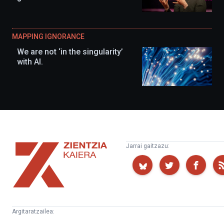
MAPPING IGNORANCE
We are not ‘in the singularity’
with AI.
Zientzia
Jarrai gaitzazu:
Kaiera
Argitaratzailea: