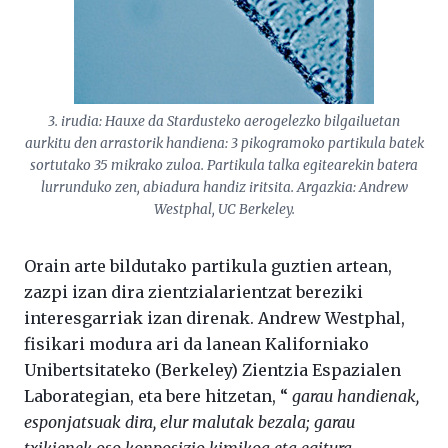
3. irudia: Hauxe da Stardusteko aerogelezko bilgailuetan
aurkitu den arrastorik handiena: 3 pikogramoko partikula batek
sortutako 35 mikrako zuloa. Partikula talka egitearekin batera
lurrunduko zen, abiadura handiz iritsita. Argazkia: Andrew
Westphal, UC Berkeley.
Orain arte bildutako partikula guztien artean,
zazpi izan dira zientzialarientzat bereziki
interesgarriak izan direnak. Andrew Westphal,
fisikari modura ari da lanean Kaliforniako
Unibertsitateko (Berkeley) Zientzia Espazialen
Laborategian, eta bere hitzetan, “
garau handienak,
esponjatsuak dira, elur malutak bezala; garau