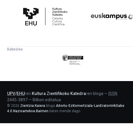
Kultura
Euskampus
Zientifikoko
Fundazioa
Katedra
Babeslea:
Eusko
Jaurlaritza
-
Lehendakaritza
UPV
/
EHU
ren
Kultura Zientifikoko Katedra
ren bloga
—
ISSN
2445-3897
—
Bilbon editatua
©
2026
Zientzia Kaiera
bloga
Aitortu-EzKomertziala-LanEratorririkGabe
4.0 Nazioartekoa Baimen
baten mende dago