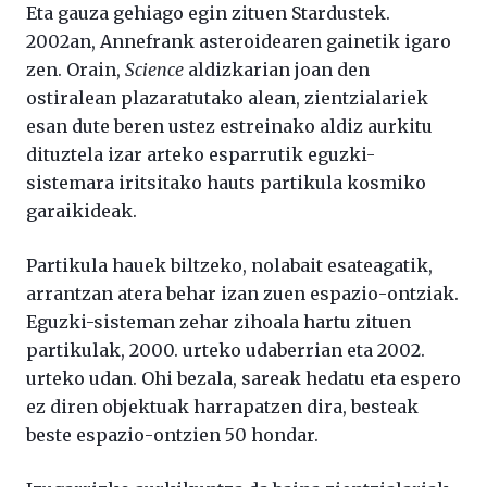
Eta gauza gehiago egin zituen Stardustek.
2002an, Annefrank asteroidearen gainetik igaro
zen. Orain,
Science
aldizkarian joan den
ostiralean plazaratutako alean, zientzialariek
esan dute beren ustez estreinako aldiz aurkitu
dituztela izar arteko esparrutik eguzki-
sistemara iritsitako hauts partikula kosmiko
garaikideak.
Partikula hauek biltzeko, nolabait esateagatik,
arrantzan atera behar izan zuen espazio-ontziak.
Eguzki-sisteman zehar zihoala hartu zituen
partikulak, 2000. urteko udaberrian eta 2002.
urteko udan. Ohi bezala, sareak hedatu eta espero
ez diren objektuak harrapatzen dira, besteak
beste espazio-ontzien 50 hondar.