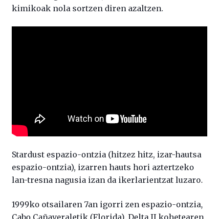
kimikoak nola sortzen diren azaltzen.
Stardust espazio-ontzia (hitzez hitz, izar-hautsa
espazio-ontzia), izarren hauts hori aztertzeko
lan-tresna nagusia izan da ikerlarientzat luzaro.
1999ko otsailaren 7an igorri zen espazio-ontzia,
Cabo Cañaveraletik (Florida), Delta II kohetearen