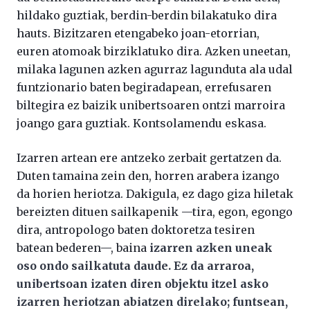
hildako guztiak, berdin-berdin bilakatuko dira
hauts. Bizitzaren etengabeko joan-etorrian,
euren atomoak birziklatuko dira. Azken uneetan,
milaka lagunen azken agurraz lagunduta ala udal
funtzionario baten begiradapean, errefusaren
biltegira ez baizik unibertsoaren ontzi marroira
joango gara guztiak. Kontsolamendu eskasa.
Izarren artean ere antzeko zerbait gertatzen da.
Duten tamaina zein den, horren arabera izango
da horien heriotza. Dakigula, ez dago giza hiletak
bereizten dituen sailkapenik —tira, egon, egongo
dira, antropologo baten doktoretza tesiren
batean bederen—, baina
izarren azken uneak
oso ondo sailkatuta daude. Ez da arraroa,
unibertsoan izaten diren objektu itzel asko
izarren heriotzan abiatzen direlako; funtsean,