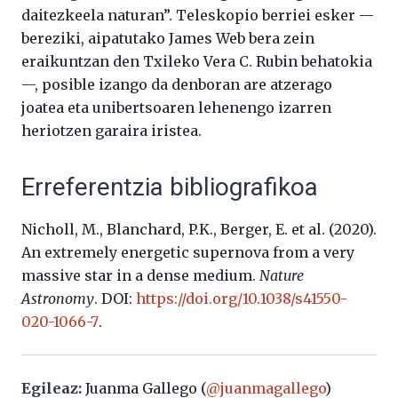
daitezkeela naturan”. Teleskopio berriei esker —
bereziki, aipatutako James Web bera zein
eraikuntzan den Txileko Vera C. Rubin behatokia
—, posible izango da denboran are atzerago
joatea eta unibertsoaren lehenengo izarren
heriotzen garaira iristea.
Erreferentzia bibliografikoa
Nicholl, M., Blanchard, P.K., Berger, E. et al. (2020).
An extremely energetic supernova from a very
massive star in a dense medium.
Nature
Astronomy
. DOI:
https://doi.org/10.1038/s41550-
020-1066-7
.
Egileaz:
Juanma Gallego (
@juanmagallego
)