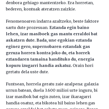
denbora gehiago mantentzeko. Era horretan,
bederen, kontuak ateratzen zaizkie.
Fenomenoaren indarra azaltzeko, beste faktore
sartu dute prozesuan.
Eztanda egin baino
lehen, izar masiboek gas mantu erraldoi bat
askatzen dute. Bada, une egokian eztanda
eginez gero, supernobaren eztandak gas
geruza horren kontra joko du, eta horrek
eztandaren tamaina handituko du, energia
kopuru izugarri handia askatuz.
Orain hori
gertatu dela uste dute.
Funtsean, horrela geratu zaie azalpena: galaxia
urrun batean, duela 3.600 milioi urte inguru, bi
izar masibok bat egin zuten, izar ikaragarri
handia osatuz, eta bikotea hil baino lehen gas