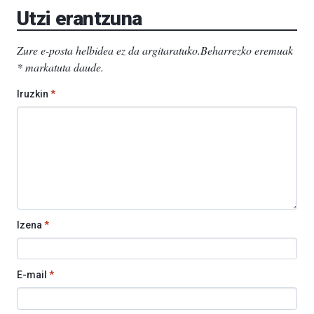
Utzi erantzuna
Zure e-posta helbidea ez da argitaratuko.
Beharrezko eremuak
*
markatuta daude
.
Iruzkin
*
Izena
*
E-mail
*