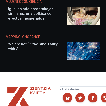
MUJERES CON CIENCIA
Igual salario para trabajos
similares: una política con
efectos inesperados
MAPPING IGNORANCE
We are not ‘in the singularity’
with AI.
Zientzia
Jarrai gaitzazu:
Kaiera