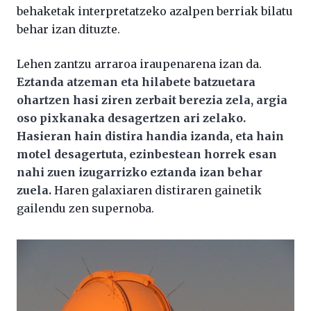
behaketak interpretatzeko azalpen berriak bilatu
behar izan dituzte.
Lehen zantzu arraroa iraupenarena izan da.
Eztanda atzeman eta hilabete batzuetara
ohartzen hasi ziren zerbait berezia zela, argia
oso pixkanaka desagertzen ari zelako.
Hasieran hain distira handia izanda, eta hain
motel desagertuta, ezinbestean horrek esan
nahi zuen izugarrizko eztanda izan behar
zuela.
Haren galaxiaren distiraren gainetik
gailendu zen supernoba.