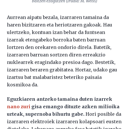
baitzen ezagutzen (Irudia: M. Weiss)
Aurrean aipatu bezala, izarraren tamaina da
haren bizitzaren eta heriotzaren gakoak. Hau
ulertzeko, kontuan izan behar da funtsean
izarrak etengabeko borroka baten barruan
lortzen den orekaren ondorio direla. Batetik,
izarraren barruan sortzen diren erreakzio
nuklearrek eragindako presioa dago. Bestetik,
izarraren beraren grabitatea. Hortaz, udako gau
izartsu bat malabaristez beteriko paisaia
kosmikoa da.
Eguzkiaren antzeko tamaina duten izarrek
nano zuri
gisa emango dituzte azken milioika
urteak, supernoba bihurtu gabe.
Hori posible da
izarraren elektroiek izarraren kolapsoari eusten