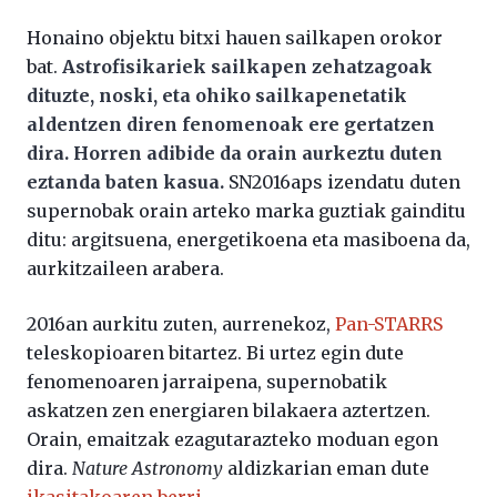
Honaino objektu bitxi hauen sailkapen orokor
bat.
Astrofisikariek sailkapen zehatzagoak
dituzte, noski, eta ohiko sailkapenetatik
aldentzen diren fenomenoak ere gertatzen
dira. Horren adibide da orain aurkeztu duten
eztanda baten kasua.
SN2016aps izendatu duten
supernobak orain arteko marka guztiak gainditu
ditu: argitsuena, energetikoena eta masiboena da,
aurkitzaileen arabera.
2016an aurkitu zuten, aurrenekoz,
Pan-STARRS
teleskopioaren bitartez. Bi urtez egin dute
fenomenoaren jarraipena, supernobatik
askatzen zen energiaren bilakaera aztertzen.
Orain, emaitzak ezagutarazteko moduan egon
dira.
Nature Astronomy
aldizkarian eman dute