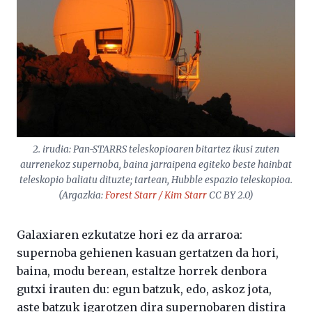
2. irudia: Pan-STARRS teleskopioaren bitartez ikusi zuten
aurrenekoz supernoba, baina jarraipena egiteko beste hainbat
teleskopio baliatu dituzte; tartean, Hubble espazio teleskopioa.
(Argazkia:
Forest Starr / Kim Starr
CC BY 2.0)
Galaxiaren ezkutatze hori ez da arraroa:
supernoba gehienen kasuan gertatzen da hori,
baina, modu berean, estaltze horrek denbora
gutxi irauten du: egun batzuk, edo, askoz jota,
aste batzuk igarotzen dira supernobaren distira