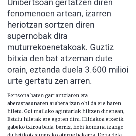
Unibertsoan gertatzen diren
fenomenoen artean, izarren
heriotzan sortzen diren
supernobak dira
muturrekoenetakoak. Guztiz
bitxia den bat atzeman dute
orain, eztanda duela 3.600 milioi
urte gertatu zen arren.
Pertsona baten garrantziaren eta
aberastasunaren arabera izan ohi da ere haren
hileta. Goi mailako agintariak hiltzen direnean,
Estatu hiletak ere egoten dira. Hildakoa etxerik
gabeko txiroa bada, berriz, hobi komuna izango
du betikotasunerako aterpe bakarra. Dena dela,