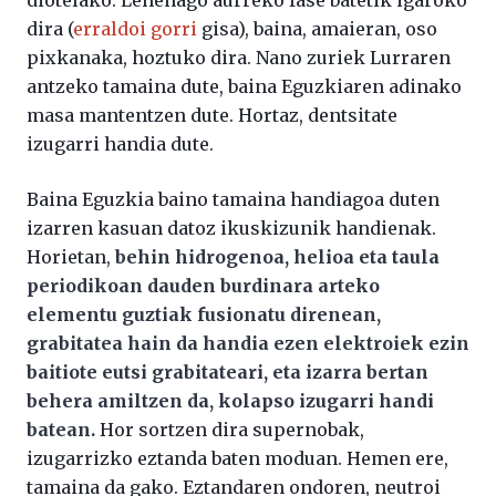
diotelako. Lehenago aurreko fase batetik igaroko
dira (
erraldoi gorri
gisa), baina, amaieran, oso
pixkanaka, hoztuko dira. Nano zuriek Lurraren
antzeko tamaina dute, baina Eguzkiaren adinako
masa mantentzen dute. Hortaz, dentsitate
izugarri handia dute.
Baina Eguzkia baino tamaina handiagoa duten
izarren kasuan datoz ikuskizunik handienak.
Horietan,
behin hidrogenoa, helioa eta taula
periodikoan dauden burdinara arteko
elementu guztiak fusionatu direnean,
grabitatea hain da handia ezen elektroiek ezin
baitiote eutsi grabitateari, eta izarra bertan
behera amiltzen da, kolapso izugarri handi
batean.
Hor sortzen dira supernobak,
izugarrizko eztanda baten moduan. Hemen ere,
tamaina da gako. Eztandaren ondoren, neutroi