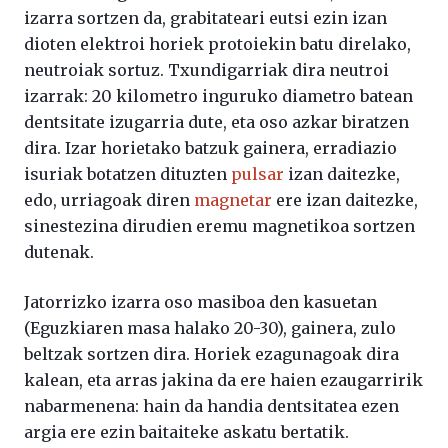
izarra sortzen da, grabitateari eutsi ezin izan
dioten elektroi horiek protoiekin batu direlako,
neutroiak sortuz. Txundigarriak dira neutroi
izarrak: 20 kilometro inguruko diametro batean
dentsitate izugarria dute, eta oso azkar biratzen
dira. Izar horietako batzuk gainera, erradiazio
isuriak botatzen dituzten
pulsar
izan daitezke,
edo, urriagoak diren
magnetar
ere izan daitezke,
sinestezina dirudien eremu magnetikoa sortzen
dutenak.
Jatorrizko izarra oso masiboa den kasuetan
(Eguzkiaren masa halako 20-30), gainera, zulo
beltzak sortzen dira. Horiek ezagunagoak dira
kalean, eta arras jakina da ere haien ezaugarririk
nabarmenena: hain da handia dentsitatea ezen
argia ere ezin baitaiteke askatu bertatik.