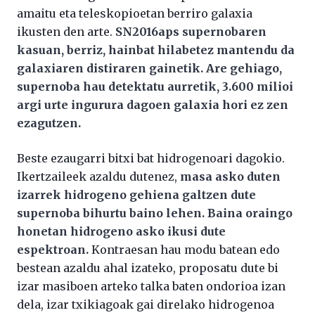
amaitu eta teleskopioetan berriro galaxia
ikusten den arte.
SN2016aps supernobaren
kasuan, berriz, hainbat hilabetez mantendu da
galaxiaren distiraren gainetik. Are gehiago,
supernoba hau detektatu aurretik, 3.600 milioi
argi urte ingurura dagoen galaxia hori ez zen
ezagutzen.
Beste ezaugarri bitxi bat hidrogenoari dagokio.
Ikertzaileek azaldu dutenez,
masa asko duten
izarrek hidrogeno gehiena galtzen dute
supernoba bihurtu baino lehen. Baina oraingo
honetan hidrogeno asko ikusi dute
espektroan.
Kontraesan hau modu batean edo
bestean azaldu ahal izateko, proposatu dute bi
izar masiboen arteko talka baten ondorioa izan
dela, izar txikiagoak gai direlako hidrogenoa