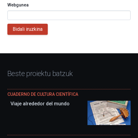
Webgunea
Bidali iruzkina
Beste proiektu batzuk
CUADERNO DE CULTURA CIENTÍFICA
Viaje alrededor del mundo