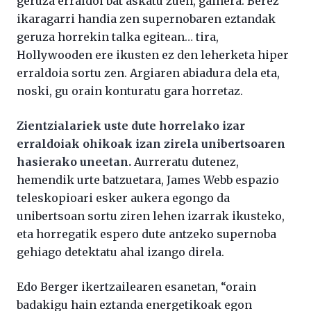
geruza erraldoi bat askatu zuen, gainera. Berez
ikaragarri handia zen supernobaren eztandak
geruza horrekin talka egitean… tira,
Hollywooden ere ikusten ez den leherketa hiper
erraldoia sortu zen. Argiaren abiadura dela eta,
noski, gu orain konturatu gara horretaz.
Zientzialariek uste dute horrelako izar
erraldoiak ohikoak izan zirela unibertsoaren
hasierako uneetan.
Aurreratu dutenez,
hemendik urte batzuetara, James Webb espazio
teleskopioari esker aukera egongo da
unibertsoan sortu ziren lehen izarrak ikusteko,
eta horregatik espero dute antzeko supernoba
gehiago detektatu ahal izango direla.
Edo Berger ikertzailearen esanetan, “orain
badakigu hain eztanda energetikoak egon