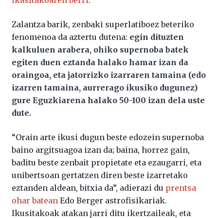
ikasitakoaren berri
.
Zalantza barik, zenbaki superlatiboez beteriko
fenomenoa da aztertu dutena:
egin dituzten
kalkuluen arabera, ohiko supernoba batek
egiten duen eztanda halako hamar izan da
oraingoa, eta jatorrizko izarraren tamaina (edo
izarren tamaina, aurrerago ikusiko dugunez)
gure Eguzkiarena halako 50-100 izan dela uste
dute.
“Orain arte ikusi dugun beste edozein supernoba
baino argitsuagoa izan da; baina, horrez gain,
baditu beste zenbait propietate eta ezaugarri, eta
unibertsoan gertatzen diren beste izarretako
eztanden aldean, bitxia da”, adierazi du
prentsa
ohar batean
Edo Berger astrofisikariak.
Ikusitakoak atakan jarri ditu ikertzaileak, eta