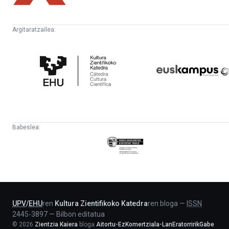
Argitaratzailea:
Kultura
Euskampus
Zientifikoko
Fundazioa
Katedra
Babeslea:
Eusko
Jaurlaritza
-
Lehendakaritza
UPV
/
EHU
ren
Kultura Zientifikoko Katedra
ren bloga
—
ISSN
2445-3897
—
Bilbon editatua
©
2026
Zientzia Kaiera
bloga
Aitortu-EzKomertziala-LanEratorririkGabe