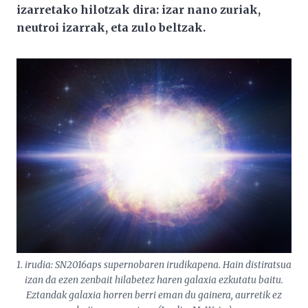
izarretako hilotzak dira: izar nano zuriak,
neutroi izarrak, eta zulo beltzak.
1. irudia: SN2016aps supernobaren irudikapena. Hain distiratsua
izan da ezen zenbait hilabetez haren galaxia ezkutatu baitu.
Eztandak galaxia horren berri eman du gainera, aurretik ez