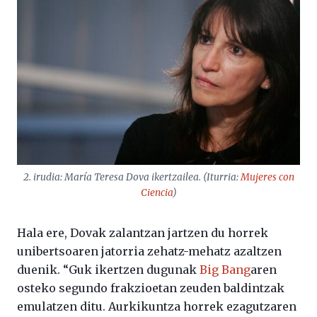
2. irudia: María Teresa Dova ikertzailea. (Iturria:
Mujeres con
Ciencia
)
Hala ere, Dovak zalantzan jartzen du horrek
unibertsoaren jatorria zehatz-mehatz azaltzen
duenik. “Guk ikertzen dugunak
Big Bang
aren
osteko segundo frakzioetan zeuden baldintzak
emulatzen ditu. Aurkikuntza horrek ezagutzaren