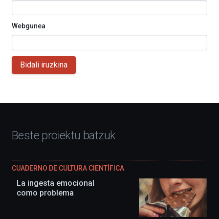
Webgunea
Bidali iruzkina
Beste proiektu batzuk
CUADERNO DE CULTURA CIENTÍFICA
La ingesta emocional
como problema