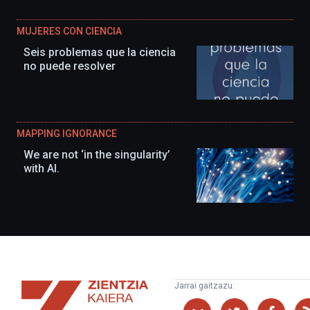
MUJERES CON CIENCIA
Seis problemas que la ciencia
no puede resolver
MAPPING IGNORANCE
We are not ‘in the singularity’
with AI.
Zientzia
Jarrai gaitzazu:
Kaiera