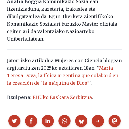
Analía Boggia
Komunikazio Sozialean
lizentziaduna, kazetaria, irakaslea eta
dibulgatzailea da. Egun, Ikerketa Zientifikoko
Komunikazio Sozialari buruzko Master ofiziala
egiten ari da Valentziako Nazioarteko
Unibertsitatean.
Jatorrizko artikulua Mujeres con Ciencia blogean
argitaratu zen 2025ko uztailaren 18an: “
María
Teresa Dova, la física argentina que colaboró en
la creación de “la máquina de Dios”
“.
Itzulpena
:
EHUko Euskara Zerbitzua
.
Partekatu