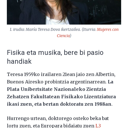
1. irudia: María Teresa Dova ikertzailea. (Iturria:
Mujeres con
Ciencia
)
Fisika eta musika, bere bi pasio
handiak
Teresa 1959ko irailaren 21ean jaio zen Albertin,
Buenos Airesko probintzia argentinarrean.
La
Plata Unibertsitate Nazionaleko Zientzia
Zehatzen Fakultatean Fisikako Lizentziatura
ikasi zuen, eta bertan doktoratu zen 1988an
.
Hurrengo urtean, doktorego osteko beka bat
lortu zuen, eta Europara bidaiatu zuen
L3