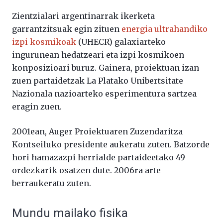
Zientzialari argentinarrak ikerketa
garrantzitsuak egin zituen
energia ultrahandiko
izpi kosmikoak
(UHECR) galaxiarteko
ingurunean hedatzeari eta izpi kosmikoen
konposizioari buruz. Gainera, proiektuan izan
zuen partaidetzak La Platako Unibertsitate
Nazionala nazioarteko esperimentura sartzea
eragin zuen.
2001ean, Auger Proiektuaren Zuzendaritza
Kontseiluko presidente aukeratu zuten. Batzorde
hori hamazazpi herrialde partaideetako 49
ordezkarik osatzen dute. 2006ra arte
berraukeratu zuten.
Mundu mailako fisika