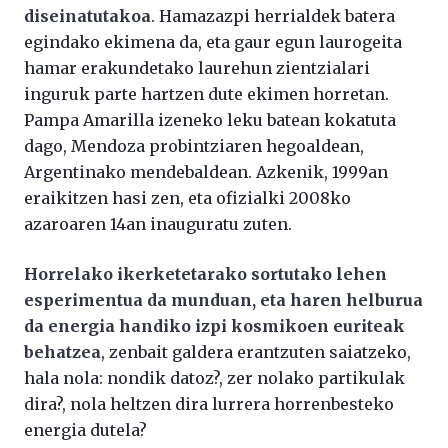
diseinatutakoa
. Hamazazpi herrialdek batera
egindako ekimena da, eta gaur egun laurogeita
hamar erakundetako laurehun zientzialari
inguruk parte hartzen dute ekimen horretan.
Pampa Amarilla izeneko leku batean kokatuta
dago, Mendoza probintziaren hegoaldean,
Argentinako mendebaldean. Azkenik, 1999an
eraikitzen hasi zen, eta ofizialki 2008ko
azaroaren 14an inauguratu zuten.
Horrelako ikerketetarako sortutako lehen
esperimentua da munduan, eta haren helburua
da energia handiko izpi kosmikoen euriteak
behatzea
, zenbait galdera erantzuten saiatzeko,
hala nola: nondik datoz?, zer nolako partikulak
dira?, nola heltzen dira lurrera horrenbesteko
energia dutela?