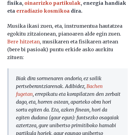
fisika,
oinarrizko partikulak
, energia handiak
eta
erradiazio kosmikoa
dira.
Musika ikasi zuen, eta, instrumentua hautatzea
egokitu zitzaionean, pianoaren alde egin zuen.
Bere hitzetan
, musikaren eta fisikaren artean
(bere bi pasioak) puntu erkide asko aurkitu
zituen:
Biak dira sormenaren ondorio, ez soilik
pertseberantziarenak. Adibidez,
Bachen
fugetan
, errepikatu eta korapilatzen den zerbait
dago, eta, horren ostean, aparteko obra hori
sortu egiten da. Eta, azken finean, hori da
egiten dudana (gaur egun): funtsezko osagaiak
aztertzea, gure unibertso primitiboko hamabi
partikula horiek, gaur egungo unibertso