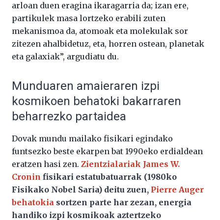
arloan duen eragina ikaragarria da; izan ere,
partikulek masa lortzeko erabili zuten
mekanismoa da, atomoak eta molekulak sor
zitezen ahalbidetuz, eta, horren ostean, planetak
eta galaxiak”, argudiatu du.
Munduaren amaieraren izpi
kosmikoen behatoki bakarraren
beharrezko partaidea
Dovak mundu mailako fisikari egindako
funtsezko beste ekarpen bat 1990eko erdialdean
eratzen hasi zen.
Zientzialariak James W.
Cronin
fisikari estatubatuarrak (1980ko
Fisikako Nobel Saria) deitu zuen,
Pierre Auger
behatokia
sortzen parte har zezan, energia
handiko izpi kosmikoak aztertzeko