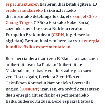
esperimentuaren
hasieran ikasketak egitera. L3
eredu estandarreko
fisika aztertzeko
diseinatutako detektagailua da, eta
Samuel Chao
Chung Tingek
(1976ko Fisikako Nobel Saria)
zuzendu zuen
, Ikerketa Nuklearrerako
Europako Erakundean (
CERN
, ingelesezko
sigletan). Bertan hasi zen bere karrera
energia
handiko fisika esperimentalean
.
Bere herrialdera itzuli zen 1992an, eta ikasi zuen
unibertsitatean, La Platako Unibertsitate
Nazionalean,
irakasle
eta
ikertzaile
gisa
sartu
zen
. Horrez gain, Ikerketa Zientifiko eta
Teknikoen Kontseilu Nazionaleko ikertzaile
nagusi (
CONICET
) izan zen, eta ordutik zuzentzen
duen energia altuen fisika esperimentaleko
fisika taldea sortu zuen.
Bere espezialitateak