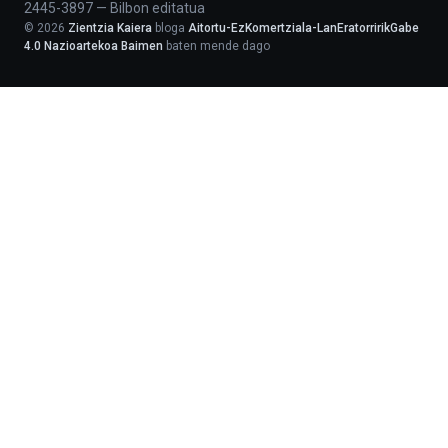
2445-3897
—
Bilbon editatua
©
2026
Zientzia Kaiera
bloga
Aitortu-EzKomertziala-LanEratorririkGabe
4.0 Nazioartekoa Baimen
baten mende dago