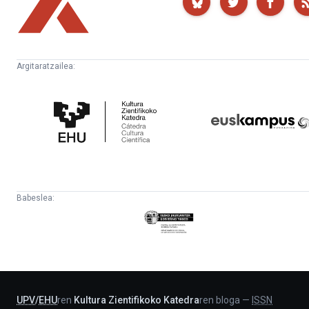
Argitaratzailea:
Kultura
Euskampus
Zientifikoko
Fundazioa
Katedra
Babeslea:
Eusko
Jaurlaritza
-
Lehendakaritza
UPV
/
EHU
ren
Kultura Zientifikoko Katedra
ren bloga
—
ISSN