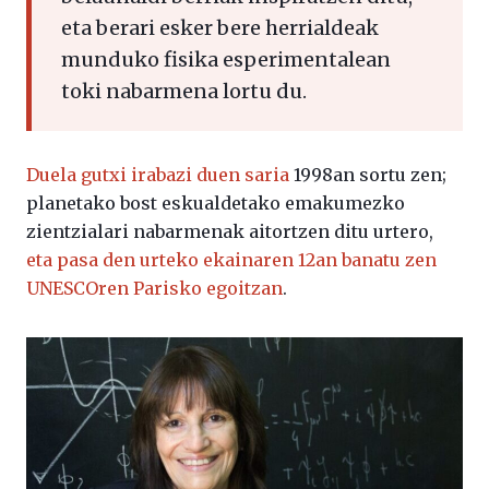
eta berari esker bere herrialdeak
munduko fisika esperimentalean
toki nabarmena lortu du.
Duela gutxi irabazi duen saria
1998an sortu zen;
planetako bost eskualdetako emakumezko
zientzialari nabarmenak aitortzen ditu urtero,
eta pasa den urteko ekainaren 12an banatu zen
UNESCOren Parisko egoitzan
.