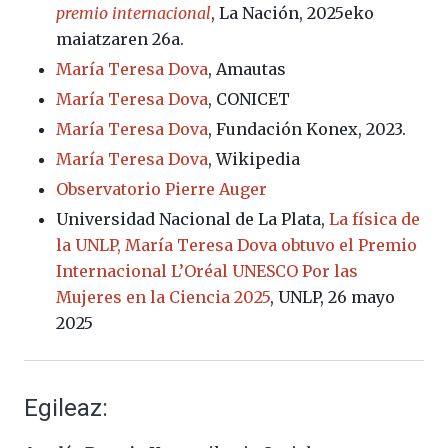
premio internacional
, La Nación, 2025eko
maiatzaren 26a.
María Teresa Dova
, Amautas
María Teresa Dova
, CONICET
María Teresa Dova
, Fundación Konex, 2023.
María Teresa Dova
, Wikipedia
Observatorio Pierre Auger
Universidad Nacional de La Plata,
La física de
la UNLP, María Teresa Dova obtuvo el Premio
Internacional L’Oréal UNESCO Por las
Mujeres en la Ciencia 2025
, UNLP, 26 mayo
2025
Egileaz: