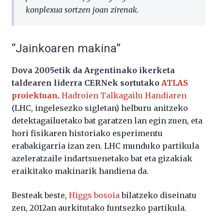
konplexua sortzen joan zirenak.
“Jainkoaren makina”
Dova 2005etik da Argentinako ikerketa
taldearen liderra CERNek sortutako
ATLAS
proiektuan
.
Hadroien Talkagailu Handiaren
(LHC, ingelesezko sigletan) helburu anitzeko
detektagailuetako bat garatzen lan egin zuen, eta
hori fisikaren historiako esperimentu
erabakigarria izan zen. LHC munduko partikula
azeleratzaile indartsuenetako bat eta gizakiak
eraikitako makinarik handiena da.
Besteak beste,
Higgs bosoia
bilatzeko diseinatu
zen, 2012an aurkitutako funtsezko partikula.