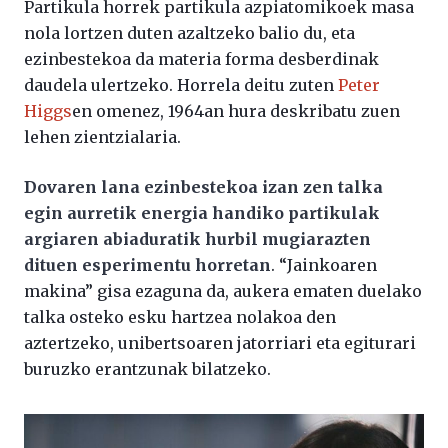
Partikula horrek partikula azpiatomikoek masa
nola lortzen duten azaltzeko balio du, eta
ezinbestekoa da materia forma desberdinak
daudela ulertzeko. Horrela deitu zuten
Peter
Higgs
en omenez, 1964an hura deskribatu zuen
lehen zientzialaria.
Dovaren lana ezinbestekoa izan zen talka
egin aurretik energia handiko partikulak
argiaren abiaduratik hurbil mugiarazten
dituen esperimentu horretan
. “Jainkoaren
makina” gisa ezaguna da, aukera ematen duelako
talka osteko esku hartzea nolakoa den
aztertzeko, unibertsoaren jatorriari eta egiturari
buruzko erantzunak bilatzeko.