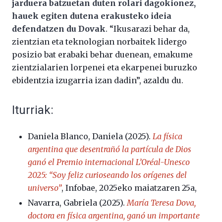
jarduera batzuetan duten rolari dagokionez,
hauek egiten dutena erakusteko ideia
defendatzen du Dovak
. “Ikusarazi behar da,
zientzian eta teknologian norbaitek lidergo
posizio bat erabaki behar duenean, emakume
zientzialarien lorpenei eta ekarpenei buruzko
ebidentzia izugarria izan dadin”, azaldu du.
Iturriak:
Daniela Blanco, Daniela (2025).
La física
argentina que desentrañó la partícula de Dios
ganó el Premio internacional L’Oréal-Unesco
2025: “Soy feliz curioseando los orígenes del
universo”
, Infobae, 2025eko maiatzaren 25a,
Navarra, Gabriela (2025).
María Teresa Dova,
doctora en física argentina, ganó un importante