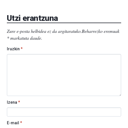
Aretoa-
EHU…
Utzi erantzuna
Zure e-posta helbidea ez da argitaratuko.
Beharrezko eremuak
*
markatuta daude
.
Iruzkin
*
Izena
*
E-mail
*