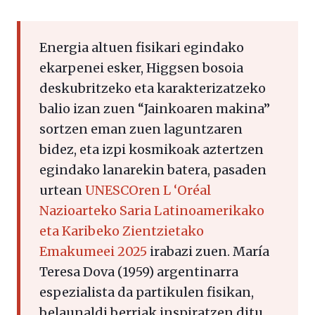
Energia altuen fisikari egindako
ekarpenei esker, Higgsen bosoia
deskubritzeko eta karakterizatzeko
balio izan zuen “Jainkoaren makina”
sortzen eman zuen laguntzaren
bidez, eta izpi kosmikoak aztertzen
egindako lanarekin batera, pasaden
urtean
UNESCOren L ‘Oréal
Nazioarteko Saria Latinoamerikako
eta Karibeko Zientzietako
Emakumeei 2025
irabazi zuen. María
Teresa Dova (1959) argentinarra
espezialista da partikulen fisikan,
belaunaldi berriak inspiratzen ditu,