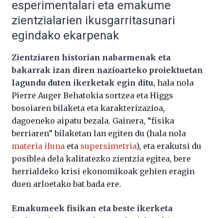
esperimentalari eta emakume
zientzialarien ikusgarritasunari
egindako ekarpenak
Zientziaren historian nabarmenak eta
bakarrak izan diren nazioarteko proiektuetan
lagundu duten ikerketak egin ditu
, hala nola
Pierre Auger Behatokia sortzea eta Higgs
bosoiaren bilaketa eta karakterizazioa,
dagoeneko aipatu bezala. Gainera, “fisika
berriaren” bilaketan lan egiten du (hala nola
materia iluna
eta
supersimetria
), eta erakutsi du
posiblea dela kalitatezko zientzia egitea, bere
herrialdeko krisi ekonomikoak gehien eragin
duen arloetako bat bada ere.
Emakumeek fisikan eta beste ikerketa