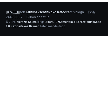
Lehendakaritza
UPV
/
EHU
ren
Kultura Zientifikoko Katedra
ren bloga
—
ISSN
2445-3897
—
Bilbon editatua
©
2026
Zientzia Kaiera
bloga
Aitortu-EzKomertziala-LanEratorririkGabe
4.0 Nazioartekoa Baimen
baten mende dago