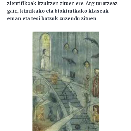
zientifikoak itzultzen zituen ere. Argitaratzeaz
gain,
kimikako eta biokimikako klaseak
eman eta tesi batzuk zuzendu zituen
.