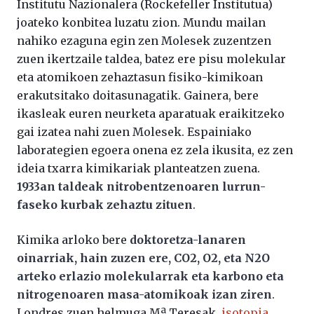
Institutu Nazionalera (Rockefeller Institutua)
joateko konbitea luzatu zion. Mundu mailan
nahiko ezaguna egin zen Molesek zuzentzen
zuen ikertzaile taldea, batez ere pisu molekular
eta atomikoen zehaztasun fisiko-kimikoan
erakutsitako doitasunagatik. Gainera, bere
ikasleak euren neurketa aparatuak eraikitzeko
gai izatea nahi zuen Molesek. Espainiako
laborategien egoera onena ez zela ikusita, ez zen
ideia txarra kimikariak planteatzen zuena.
1933an taldeak nitrobentzenoaren lurrun-
faseko kurbak zehaztu zituen
.
Kimika arloko bere
doktoretza-lanaren
oinarriak, hain zuzen ere, CO2, O2, eta N2O
arteko erlazio molekularrak eta karbono eta
nitrogenoaren masa-atomikoak izan ziren
.
Londres zuen helmuga Mª Teresak,
isotopia