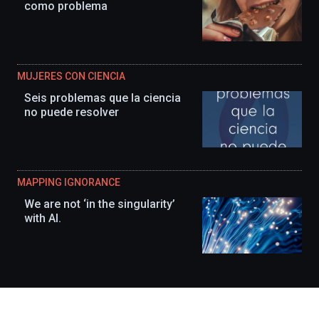
como problema
MUJERES CON CIENCIA
Seis problemas que la ciencia
no puede resolver
MAPPING IGNORANCE
We are not ‘in the singularity’
with AI.