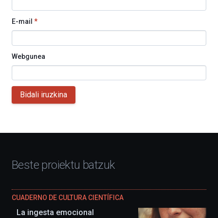
E-mail
*
Webgunea
Bidali iruzkina
Beste proiektu batzuk
CUADERNO DE CULTURA CIENTÍFICA
La ingesta emocional