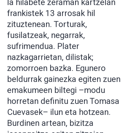
Ia hilabete zeraman kartzelan
frankistek 13 arrosak hil
zituztenean. Torturak,
fusilatzeak, negarrak,
sufrimendua. Plater
nazkagarrietan, dilistak;
zomorroen bazka. Egunero
beldurrak gainezka egiten zuen
emakumeen biltegi –modu
horretan definitu zuen Tomasa
Cuevasek– ilun eta hotzean.
Burdinen artean, bizitza