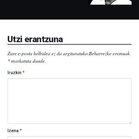
ditu:
Bidebarrietako
Liburutegia,
Bizkaia
Aretoa-
EHU…
Utzi erantzuna
Zure e-posta helbidea ez da argitaratuko.
Beharrezko eremuak
*
markatuta daude
.
Iruzkin
*
Izena
*