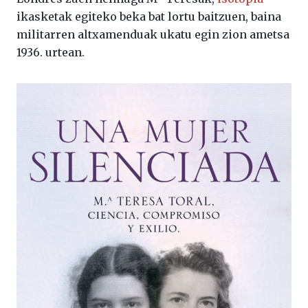
ikasketak egiteko beka bat lortu baitzuen, baina
militarren altxamenduak ukatu egin zion ametsa
1936. urtean.