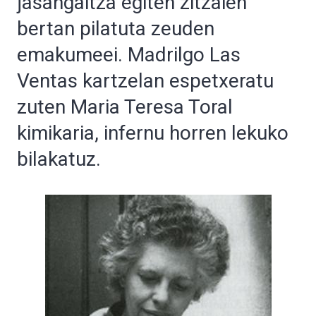
jasangaitza egiten zitzaien
bertan pilatuta zeuden
emakumeei. Madrilgo Las
Ventas kartzelan espetxeratu
zuten Maria Teresa Toral
kimikaria, infernu horren lekuko
bilakatuz.