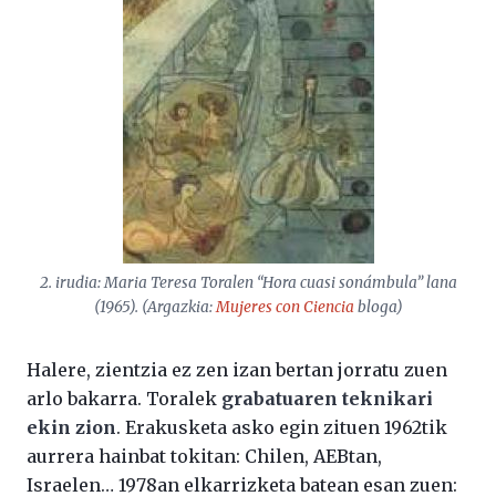
2. irudia: Maria Teresa Toralen “Hora cuasi sonámbula” lana
(1965). (Argazkia:
Mujeres con Ciencia
bloga)
Halere, zientzia ez zen izan bertan jorratu zuen
arlo bakarra. Toralek
grabatuaren teknikari
ekin zion
. Erakusketa asko egin zituen 1962tik
aurrera hainbat tokitan: Chilen, AEBtan,
Israelen… 1978an elkarrizketa batean esan zuen: