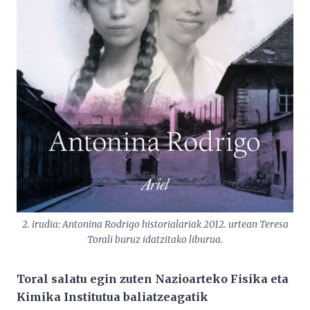
2. irudia: Antonina Rodrigo historialariak 2012. urtean Teresa
Torali buruz idatzitako liburua.
Toral salatu egin zuten Nazioarteko Fisika eta
Kimika Institutua baliatzeagatik