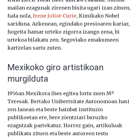
mailan ezagunak zirenen bisita ugari izan zituen,
hala nola,
Irene Joliot-Curie
, Kimikako Nobel
sariduna. Azkenean, egindako presioaren kariaz,
hogeita hamar urteko zigorra izango zena, bi
urtekoa bilakatu zen. Segoviako emakumeen
kartzelan sartu zuten.
Mexikoko giro artistikoan
murgilduta
1956an Mexikora ihes egitea lortu zuen Mª
Teresak. Bertako Unibertsitate Autonomoan hasi
zen lanean eta beste hainbat instituzio
publikoetan ere, bere zientziari buruzko
ezagutzak partekatuz. Horrez gain, artikuluak
publikatu zituen eta beste autoreen testu