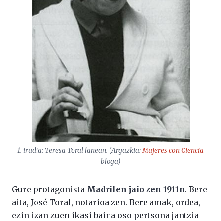
1. irudia: Teresa Toral lanean. (Argazkia:
Mujeres con Ciencia
bloga)
Gure protagonista
Madrilen jaio zen 1911n
. Bere
aita, José Toral, notarioa zen. Bere amak, ordea,
ezin izan zuen ikasi baina oso pertsona jantzia