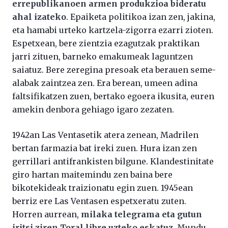
errepublikanoen armen produkzioa bideratu
ahal izateko
. Epaiketa politikoa izan zen, jakina,
eta hamabi urteko kartzela-zigorra ezarri zioten.
Espetxean, bere zientzia ezagutzak praktikan
jarri zituen, barneko emakumeak laguntzen
saiatuz. Bere zeregina presoak eta berauen seme-
alabak zaintzea zen. Era berean, umeen adina
faltsifikatzen zuen, bertako egoera ikusita, euren
amekin denbora gehiago igaro zezaten.
1942an Las Ventasetik atera zenean, Madrilen
bertan farmazia bat ireki zuen. Hura izan zen
gerrillari antifrankisten bilgune. Klandestinitate
giro hartan maitemindu zen baina bere
bikotekideak traizionatu egin zuen. 1945ean
berriz ere Las Ventasen espetxeratu zuten.
Horren aurrean,
milaka telegrama eta gutun
iritsi ziren Toral libre uzteko eskatuz
. Mundu