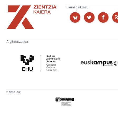
Zientzia
Jarrai gaitzazu:
Kaiera
Argitaratzailea:
Kultura
Euskampus
Zientifikoko
Fundazioa
Katedra
Babeslea:
Eusko
Jaurlaritza
-