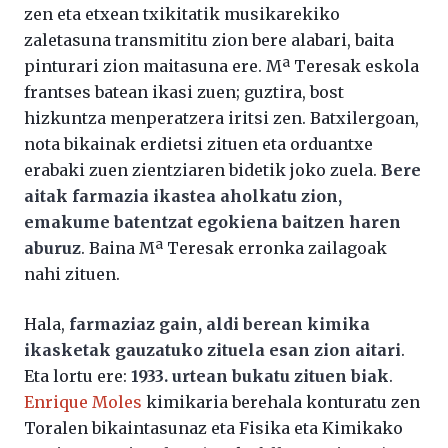
zen eta etxean txikitatik musikarekiko
zaletasuna transmititu zion bere alabari, baita
pinturari zion maitasuna ere. Mª Teresak eskola
frantses batean ikasi zuen; guztira, bost
hizkuntza menperatzera iritsi zen. Batxilergoan,
nota bikainak erdietsi zituen eta orduantxe
erabaki zuen zientziaren bidetik joko zuela.
Bere
aitak farmazia ikastea aholkatu zion,
emakume batentzat egokiena baitzen haren
aburuz
. Baina Mª Teresak erronka zailagoak
nahi zituen.
Hala,
farmaziaz gain, aldi berean kimika
ikasketak gauzatuko zituela esan zion aitari
.
Eta lortu ere:
1933. urtean bukatu zituen biak
.
Enrique Moles
kimikaria berehala konturatu zen
Toralen bikaintasunaz eta Fisika eta Kimikako