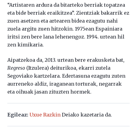
“Artistaren ardura da bitarteko berriak topatzea
eta bide berriak eraikitzea”. Zientziak bakarrik ez
zuen asetzen eta artearen bidea ezagutu nahi
zuela argitu zuen hitzokin. 1975ean Espainiara
iritsi zen bere lana lehenengoz. 1994. urtean hil
zen kimikaria.
Aipatzekoa da, 2013. urtean bere erakusketa bat,
Regreso
(Itzulera) deiturikoa, ekarri zutela
Segoviako kartzelara. Edertasuna ezagutu zuten
aurreneko aldiz, iraganean torturak, negarrak
eta oihuak jasan zituzten hormek.
Egileaz:
Uxue Razkin
Deiako kazetaria da.