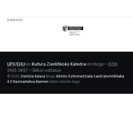
Babeslea:
Eusko
Jaurlaritza
-
Lehendakaritza
UPV
/
EHU
ren
Kultura Zientifikoko Katedra
ren bloga
—
ISSN
2445-3897
—
Bilbon editatua
©
2026
Zientzia Kaiera
bloga
Aitortu-EzKomertziala-LanEratorririkGabe
4.0 Nazioartekoa Baimen
baten mende dago