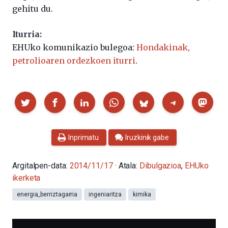
gehitu du.
Iturria:
EHUko komunikazio bulegoa:
Hondakinak,
petrolioaren ordezkoen iturri
.
Partekatu
Inprimatu
Iruzkinik gabe
Argitalpen-data:
2014/11/17
· Atala:
Dibulgazioa
,
EHUko
ikerketa
energia_berriztagarria
ingeniaritza
kimika