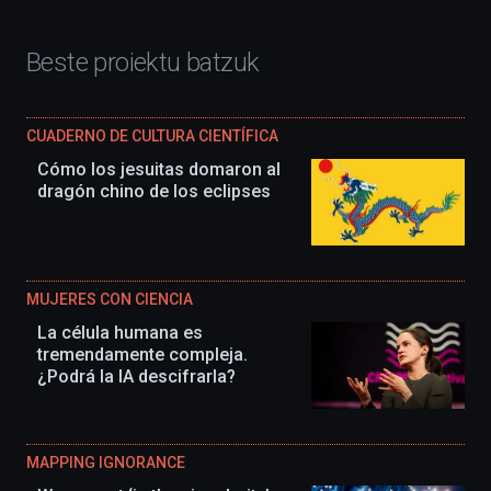
Beste proiektu batzuk
CUADERNO DE CULTURA CIENTÍFICA
Cómo los jesuitas domaron al
dragón chino de los eclipses
MUJERES CON CIENCIA
La célula humana es
tremendamente compleja.
¿Podrá la IA descifrarla?
MAPPING IGNORANCE