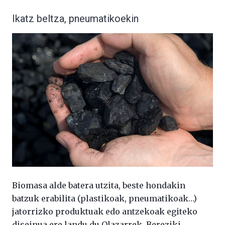
Ikatz beltza, pneumatikoekin
Biomasa alde batera utzita, beste hondakin
batzuk erabilita (plastikoak, pneumatikoak…)
jatorrizko produktuak edo antzekoak egiteko
diseinua ere landu du Olazarrek. Bereziki