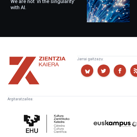
We are not ‘in the singularity’
with AI.
Zientzia
Jarrai gaitzazu:
Kaiera
Argitaratzailea:
Kultura
Euskampus
Zientifikoko
Fundazioa
Katedra