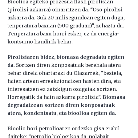
Bioolioa egiteko prozesua flash pirolisian
(pirolisi azkarra) oinarritzen da. “Oso pirolisi
azkarra da. Guk 20 milisegundoan egiten dugu,
tenperatura baxuan (500 graduan)”, zehaztu du.
Tenperatura baxu horri esker, ez du energia-
kontsumo handirik behar.
Pirolisiaren bidez, biomasa degradatu egiten
da
. Sortzen diren konposatuak berehala atera
behar direla ohartarazi du Olazarrek, “bestela,
haien artean erreakzionatzen hasten dira, eta
interesatzen ez zaizkigun osagaiak sortzen.
Horregatik da hain azkarra pirolisia”.
Biomasa
degradatzean sortzen diren konposatuak
atera, kondentsatu, eta bioolioa egiten da
.
Bioolio hori petrolioaren ordezko gisa erabil
daiteke: “petrolio biologikoa da, nolabait