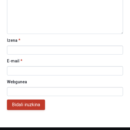
Izena
*
E-mail
*
Webgunea
Bidali iruzkina