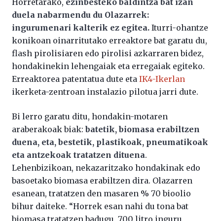
Horretarako,
ezinbesteko baldintza bat izan
duela nabarmendu du Olazarrek:
ingurumenari kalterik ez egitea.
Iturri-ohantze
konikoan oinarritutako erreaktore bat garatu du,
flash pirolisiaren edo pirolisi azkarraren bidez,
hondakinekin lehengaiak eta erregaiak egiteko.
Erreaktorea patentatua dute eta
IK4-Ikerlan
ikerketa-zentroan instalazio pilotua jarri dute.
Bi lerro garatu ditu, hondakin-motaren
araberakoak biak:
batetik, biomasa erabiltzen
duena, eta, bestetik, plastikoak, pneumatikoak
eta antzekoak tratatzen dituena
.
Lehenbizikoan, nekazaritzako hondakinak edo
basoetako biomasa erabiltzen dira. Olazarren
esanean, tratatzen den masaren % 70 bioolio
bihur daiteke. “Horrek esan nahi du tona bat
biomasa tratatzen badugu, 700 litro inguru