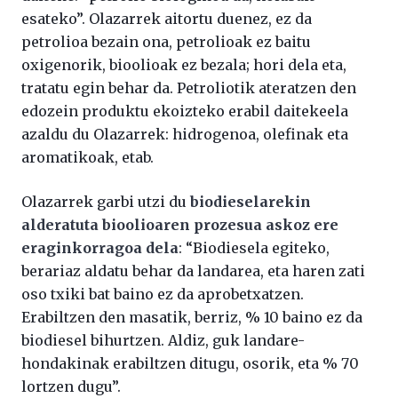
esateko”. Olazarrek aitortu duenez, ez da
petrolioa bezain ona, petrolioak ez baitu
oxigenorik, bioolioak ez bezala; hori dela eta,
tratatu egin behar da. Petroliotik ateratzen den
edozein produktu ekoizteko erabil daitekeela
azaldu du Olazarrek: hidrogenoa, olefinak eta
aromatikoak, etab.
Olazarrek garbi utzi du
biodieselarekin
alderatuta bioolioaren prozesua askoz ere
eraginkorragoa dela
: “Biodiesela egiteko,
berariaz aldatu behar da landarea, eta haren zati
oso txiki bat baino ez da aprobetxatzen.
Erabiltzen den masatik, berriz, % 10 baino ez da
biodiesel bihurtzen. Aldiz, guk landare-
hondakinak erabiltzen ditugu, osorik, eta % 70
lortzen dugu”.