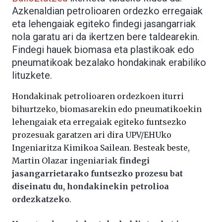
Azkenaldian petrolioaren ordezko erregaiak
eta lehengaiak egiteko findegi jasangarriak
nola garatu ari da ikertzen bere taldearekin.
Findegi hauek biomasa eta plastikoak edo
pneumatikoak bezalako hondakinak erabiliko
lituzkete.
Hondakinak petrolioaren ordezkoen iturri
bihurtzeko, biomasarekin edo pneumatikoekin
lehengaiak eta erregaiak egiteko funtsezko
prozesuak garatzen ari dira UPV/EHUko
Ingeniaritza Kimikoa Sailean. Besteak beste,
Martin Olazar ingeniariak
findegi
jasangarrietarako funtsezko prozesu bat
diseinatu du, hondakinekin petrolioa
ordezkatzeko
.