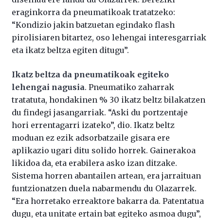
eraginkorra da pneumatikoak tratatzeko:
“Kondizio jakin batzuetan egindako flash
pirolisiaren bitartez, oso lehengai interesgarriak
eta ikatz beltza egiten ditugu”.
Ikatz beltza da pneumatikoak egiteko
lehengai nagusia
. Pneumatiko zaharrak
tratatuta, hondakinen % 30 ikatz beltz bilakatzen
du findegi jasangarriak. “Aski du portzentaje
hori errentagarri izateko”, dio. Ikatz beltz
moduan ez ezik adsorbatzaile gisara ere
aplikazio ugari ditu solido horrek. Gainerakoa
likidoa da, eta erabilera asko izan ditzake.
Sistema horren abantailen artean, era jarraituan
funtzionatzen duela nabarmendu du Olazarrek.
“Era horretako erreaktore bakarra da. Patentatua
dugu, eta unitate ertain bat egiteko asmoa dugu”,