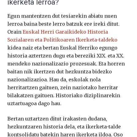
ikerketa lerroa?
Egun mantentzen dut tesiarekin abiatu nuen
lerroa baina beste lerro batzuk ere ireki ditut.
Orain
Euskal Herri Garaikideko Historia
Sozialaren eta Politikoaren Ikerketa-taldeko
kidea naiz eta bertan Euskal Herriko egungo
historia aztertzen dugu eta bereziki XIX. eta XX.
mendeko nazionalizazio prozesuak. Eta horren
baitan nik ikertzen dut hezkuntza bidezko
nazionalizazioa. Hau da, eskolak nola
herritartzen gaituen, zein naziotako herritar
bilakatzen gaituen. Historiako diziplinarekin
uztartuagoa dago hau.
Bertan uztartzen ditut irakasten dudana,
hezkuntzaren historia dela, eta ikerketa-talde
kontsolidatu batekin haren ikerketa ildoa. Oso