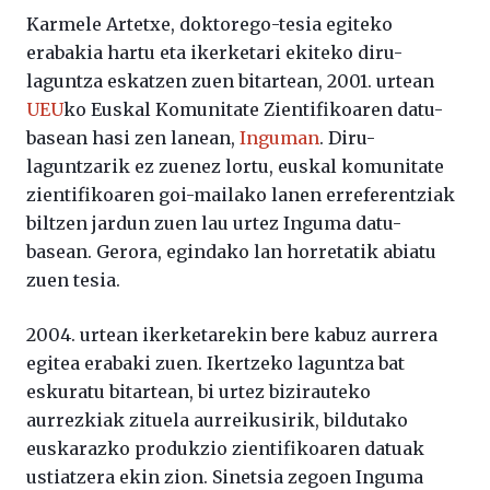
Karmele Artetxe, doktorego-tesia egiteko
erabakia hartu eta ikerketari ekiteko diru-
laguntza eskatzen zuen bitartean, 2001. urtean
UEU
ko Euskal Komunitate Zientifikoaren datu-
basean hasi zen lanean,
Inguman
. Diru-
laguntzarik ez zuenez lortu, euskal komunitate
zientifikoaren goi-mailako lanen erreferentziak
biltzen jardun zuen lau urtez Inguma datu-
basean. Gerora, egindako lan horretatik abiatu
zuen tesia.
2004. urtean ikerketarekin bere kabuz aurrera
egitea erabaki zuen. Ikertzeko laguntza bat
eskuratu bitartean, bi urtez bizirauteko
aurrezkiak zituela aurreikusirik, bildutako
euskarazko produkzio zientifikoaren datuak
ustiatzera ekin zion. Sinetsia zegoen Inguma