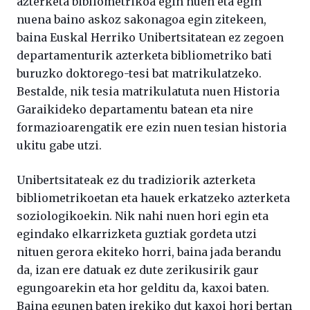
azterketa bibliometrikoa egin nuen eta egin
nuena baino askoz sakonagoa egin zitekeen,
baina Euskal Herriko Unibertsitatean ez zegoen
departamenturik azterketa bibliometriko bati
buruzko doktorego-tesi bat matrikulatzeko.
Bestalde, nik tesia matrikulatuta nuen Historia
Garaikideko departamentu batean eta nire
formazioarengatik ere ezin nuen tesian historia
ukitu gabe utzi.
Unibertsitateak ez du tradiziorik azterketa
bibliometrikoetan eta hauek erkatzeko azterketa
soziologikoekin. Nik nahi nuen hori egin eta
egindako elkarrizketa guztiak gordeta utzi
nituen gerora ekiteko horri, baina jada berandu
da, izan ere datuak ez dute zerikusirik gaur
egungoarekin eta hor gelditu da, kaxoi baten.
Baina egunen baten irekiko dut kaxoi hori bertan