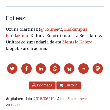
Egileaz:
Uxune Martinez (
@UxuneM
),
Euskampus
Fundazioko
Kultura Zientifikoko eta Berrikuntza
Unitateko zuzendaria da eta
Zientzia Kaiera
blogeko arduraduna.
Partekatu
Inprimatu
3 iruzkin
Argitalpen-data:
2015/06/19
· Atala:
Emakumeak
zientzian