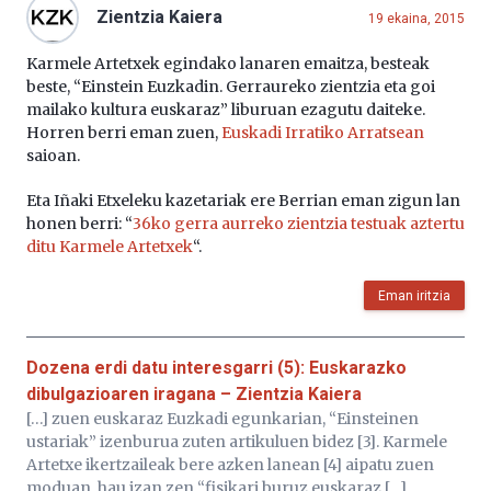
Zientzia Kaiera
19 ekaina, 2015
Karmele Artetxek egindako lanaren emaitza, besteak
beste, “Einstein Euzkadin. Gerraureko zientzia eta goi
mailako kultura euskaraz” liburuan ezagutu daiteke.
Horren berri eman zuen,
Euskadi Irratiko Arratsean
saioan.
Eta Iñaki Etxeleku kazetariak ere Berrian eman zigun lan
honen berri: “
36ko gerra aurreko zientzia testuak aztertu
ditu Karmele Artetxek
“.
Eman iritzia
Dozena erdi datu interesgarri (5): Euskarazko
dibulgazioaren iragana – Zientzia Kaiera
[…] zuen euskaraz Euzkadi egunkarian, “Einsteinen
ustariak” izenburua zuten artikuluen bidez [3]. Karmele
Artetxe ikertzaileak bere azken lanean [4] aipatu zuen
moduan, hau izan zen “fisikari buruz euskaraz […]