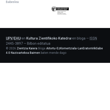
Babeslea:
Eusko
Jaurlaritza
-
Lehendakaritza
UPV
/
EHU
ren
Kultura Zientifikoko Katedra
ren bloga
—
ISSN
2445-3897
—
Bilbon editatua
©
2026
Zientzia Kaiera
bloga
Aitortu-EzKomertziala-LanEratorririkGabe
4.0 Nazioartekoa Baimen
baten mende dago