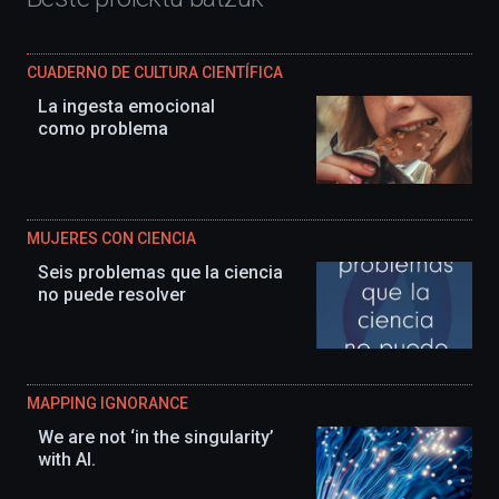
CUADERNO DE CULTURA CIENTÍFICA
La ingesta emocional
como problema
MUJERES CON CIENCIA
Seis problemas que la ciencia
no puede resolver
MAPPING IGNORANCE
We are not ‘in the singularity’
with AI.