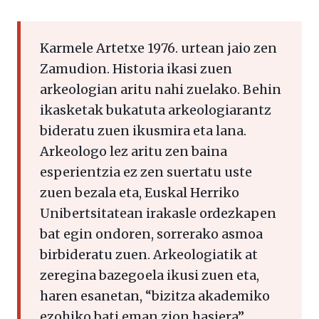
Karmele Artetxe 1976. urtean jaio zen
Zamudion. Historia ikasi zuen
arkeologian aritu nahi zuelako. Behin
ikasketak bukatuta arkeologiarantz
bideratu zuen ikusmira eta lana.
Arkeologo lez aritu zen baina
esperientzia ez zen suertatu uste
zuen bezala eta, Euskal Herriko
Unibertsitatean irakasle ordezkapen
bat egin ondoren, sorrerako asmoa
birbideratu zuen. Arkeologiatik at
zeregina bazegoela ikusi zuen eta,
haren esanetan, “bizitza akademiko
ezohiko bati eman zion hasiera”.