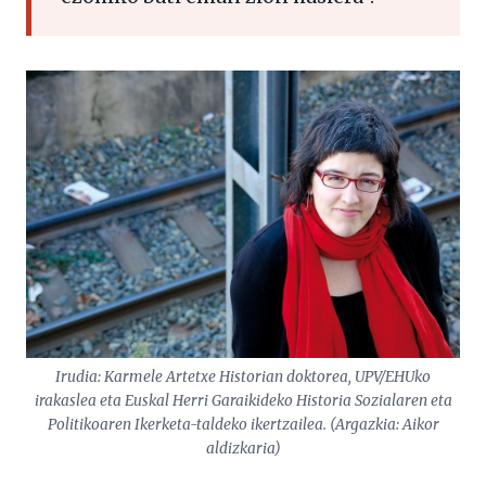
Irudia: Karmele Artetxe Historian doktorea, UPV/EHUko
irakaslea eta Euskal Herri Garaikideko Historia Sozialaren eta
Politikoaren Ikerketa-taldeko ikertzailea. (Argazkia: Aikor
aldizkaria)