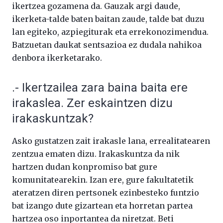
ikertzea gozamena da. Gauzak argi daude,
ikerketa-talde baten baitan zaude, talde bat duzu
lan egiteko, azpiegiturak eta errekonozimendua.
Batzuetan daukat sentsazioa ez dudala nahikoa
denbora ikerketarako.
.- Ikertzailea zara baina baita ere
irakaslea. Zer eskaintzen dizu
irakaskuntzak?
Asko gustatzen zait irakasle lana, errealitatearen
zentzua ematen dizu. Irakaskuntza da nik
hartzen dudan konpromiso bat gure
komunitatearekin. Izan ere, gure fakultatetik
ateratzen diren pertsonek ezinbesteko funtzio
bat izango dute gizartean eta horretan partea
hartzea oso inportantea da niretzat. Beti