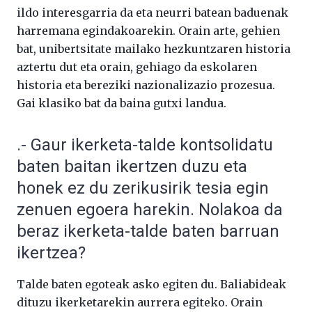
ildo interesgarria da eta neurri batean baduenak
harremana egindakoarekin. Orain arte, gehien
bat, unibertsitate mailako hezkuntzaren historia
aztertu dut eta orain, gehiago da eskolaren
historia eta bereziki nazionalizazio prozesua.
Gai klasiko bat da baina gutxi landua.
.- Gaur ikerketa-talde kontsolidatu
baten baitan ikertzen duzu eta
honek ez du zerikusirik tesia egin
zenuen egoera harekin. Nolakoa da
beraz ikerketa-talde baten barruan
ikertzea?
Talde baten egoteak asko egiten du. Baliabideak
dituzu ikerketarekin aurrera egiteko. Orain