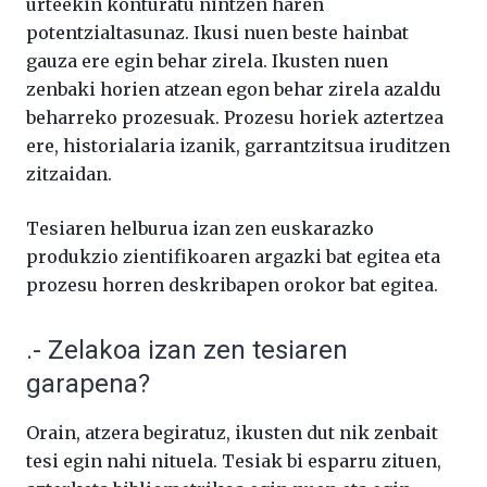
urteekin konturatu nintzen haren
potentzialtasunaz. Ikusi nuen beste hainbat
gauza ere egin behar zirela. Ikusten nuen
zenbaki horien atzean egon behar zirela azaldu
beharreko prozesuak. Prozesu horiek aztertzea
ere, historialaria izanik, garrantzitsua iruditzen
zitzaidan.
Tesiaren helburua izan zen euskarazko
produkzio zientifikoaren argazki bat egitea eta
prozesu horren deskribapen orokor bat egitea.
.- Zelakoa izan zen tesiaren
garapena?
Orain, atzera begiratuz, ikusten dut nik zenbait
tesi egin nahi nituela. Tesiak bi esparru zituen,