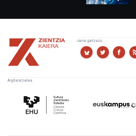
Zientzia
Jarrai gaitzazu:
Kaiera
Argitaratzailea:
Kultura
Euskampus
Zientifikoko
Fundazioa
Katedra