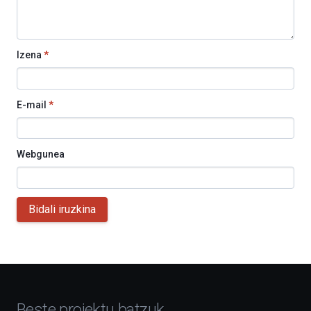
Izena
*
E-mail
*
Webgunea
Bidali iruzkina
Beste proiektu batzuk