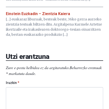
Einstein Euzkadin – Zientzia Kaiera
[…] euskaraz liburuak, besteak beste, 36ko gerra aurreko
zientzia testuak biltzen ditu. Argitalpena Karmele Artetxe
ikertzaile eta irakaslearen doktorego-tesian oinarritzen
da, bertan euskarazko produkzio […]
Utzi erantzuna
Zure e-posta helbidea ez da argitaratuko.
Beharrezko eremuak
*
markatuta daude
.
Iruzkin
*