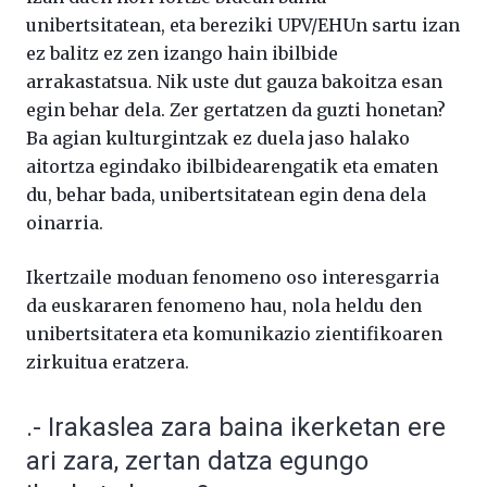
unibertsitatean, eta bereziki UPV/EHUn sartu izan
ez balitz ez zen izango hain ibilbide
arrakastatsua. Nik uste dut gauza bakoitza esan
egin behar dela. Zer gertatzen da guzti honetan?
Ba agian kulturgintzak ez duela jaso halako
aitortza egindako ibilbidearengatik eta ematen
du, behar bada, unibertsitatean egin dena dela
oinarria.
Ikertzaile moduan fenomeno oso interesgarria
da euskararen fenomeno hau, nola heldu den
unibertsitatera eta komunikazio zientifikoaren
zirkuitua eratzera.
.- Irakaslea zara baina ikerketan ere
ari zara, zertan datza egungo