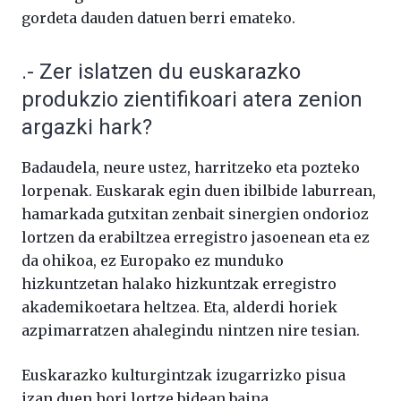
gordeta dauden datuen berri emateko.
.- Zer islatzen du euskarazko
produkzio zientifikoari atera zenion
argazki hark?
Badaudela, neure ustez, harritzeko eta pozteko
lorpenak. Euskarak egin duen ibilbide laburrean,
hamarkada gutxitan zenbait sinergien ondorioz
lortzen da erabiltzea erregistro jasoenean eta ez
da ohikoa, ez Europako ez munduko
hizkuntzetan halako hizkuntzak erregistro
akademikoetara heltzea. Eta, alderdi horiek
azpimarratzen ahalegindu nintzen nire tesian.
Euskarazko kulturgintzak izugarrizko pisua
izan duen hori lortze bidean baina