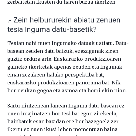
zerbaitetan ikusten du haren burua ikertzen.
.- Zein helbururekin abiatu zenuen
tesia Inguma datu-basetik?
Tesian nahi nuen Ingumako datuak ustiatu. Datu-
basean zeuden datu batzuk, ezezagunak ziren
guztiz ordura arte. Euskarazko produkzioaren
gaineko ikerketak apenas zeuden eta Ingumak
eman zezakeen halako perspektiba bat,
euskarazko produkzioaren panorama bat. Nik
hor neukan gogoa eta asmoa eta horri ekin nion.
Sartu nintzenean lanean Inguma datu-basean ez
nuen imajinatzen hor tesi bat egon zitekeela,
hainbatek esan bazidan ere hor bazegoela zer
ikertu ez nuen ikusi lehen momentuan baina