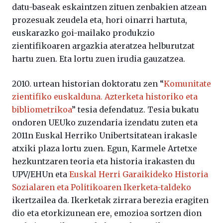
datu-baseak eskaintzen zituen zenbakien atzean
prozesuak zeudela eta, hori oinarri hartuta,
euskarazko goi-mailako produkzio
zientifikoaren argazkia ateratzea helburutzat
hartu zuen. Eta lortu zuen irudia gauzatzea.
2010. urtean historian doktoratu zen “
Komunitate
zientifiko euskalduna. Azterketa historiko eta
bibliometrikoa
” tesia defendatuz. Tesia bukatu
ondoren UEUko zuzendaria izendatu zuten eta
2011n Euskal Herriko Unibertsitatean irakasle
atxiki plaza lortu zuen. Egun, Karmele Artetxe
hezkuntzaren teoria eta historia irakasten du
UPV/EHUn eta
Euskal Herri Garaikideko Historia
Sozialaren eta Politikoaren Ikerketa-taldeko
ikertzailea da. Ikerketak zirrara berezia eragiten
dio eta etorkizunean ere, emozioa sortzen dion