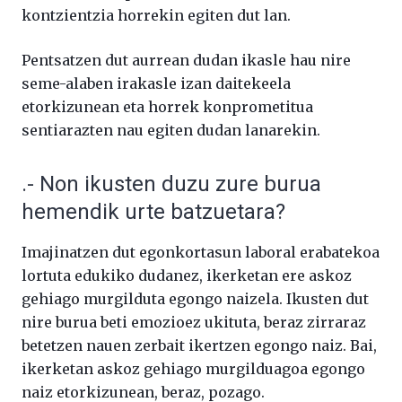
kontzientzia horrekin egiten dut lan.
Pentsatzen dut aurrean dudan ikasle hau nire
seme-alaben irakasle izan daitekeela
etorkizunean eta horrek konprometitua
sentiarazten nau egiten dudan lanarekin.
.- Non ikusten duzu zure burua
hemendik urte batzuetara?
Imajinatzen dut egonkortasun laboral erabatekoa
lortuta edukiko dudanez, ikerketan ere askoz
gehiago murgilduta egongo naizela. Ikusten dut
nire burua beti emozioez ukituta, beraz zirraraz
betetzen nauen zerbait ikertzen egongo naiz. Bai,
ikerketan askoz gehiago murgilduagoa egongo
naiz etorkizunean, beraz, pozago.