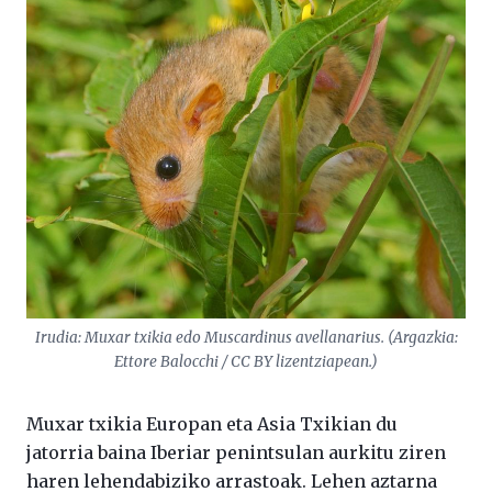
Irudia: Muxar txikia edo
Muscardinus avellanarius.
(Argazkia:
Ettore Balocchi / CC BY lizentziapean.)
Muxar txikia Europan eta Asia Txikian du
jatorria baina Iberiar penintsulan aurkitu ziren
haren lehendabiziko arrastoak. Lehen aztarna