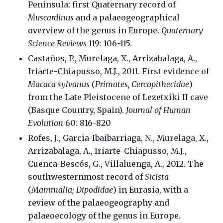
Peninsula: first Quaternary record of
Muscardinus
and a palaeogeographical
overview of the genus in Europe.
Quaternary
Science Reviews
119: 106-115.
Castaños, P., Murelaga, X., Arrizabalaga, A.,
Iriarte-Chiapusso, M.J., 2011. First evidence of
Macaca sylvanus
(
Primates, Cercopithecidae
)
from the Late Pleistocene of Lezetxiki II cave
(Basque Country, Spain).
Journal of Human
Evolution
60: 816-820
Rofes, J., Garcia-Ibaibarriaga, N., Murelaga, X.,
Arrizabalaga, A., Iriarte-Chiapusso, M.J.,
Cuenca-Bescós, G., Villaluenga, A., 2012. The
southwesternmost record of
Sicista
(
Mammalia; Dipodidae
) in Eurasia, with a
review of the palaeogeography and
palaeoecology of the genus in Europe.