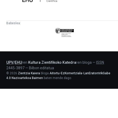
Babeslea:
Eusko
Jaurlaritza
-
Lehendakaritza
UPV
/
EHU
ren
Kultura Zientifikoko Katedra
ren bloga
—
ISSN
2445-3897
—
Bilbon editatua
©
2026
Zientzia Kaiera
bloga
Aitortu-EzKomertziala-LanEratorririkGabe
4.0 Nazioartekoa Baimen
baten mende dago