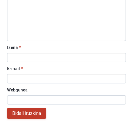
Izena
*
E-mail
*
Webgunea
Bidali iruzkina