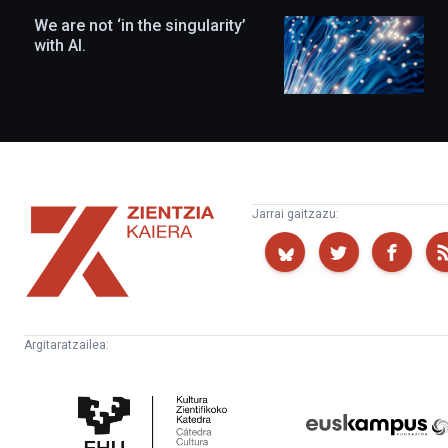
We are not ‘in the singularity’
with AI.
Zientzia
Jarrai gaitzazu:
Kaiera
Argitaratzailea:
Kultura
Euskampus
Zientifikoko
Fundazioa
Katedra