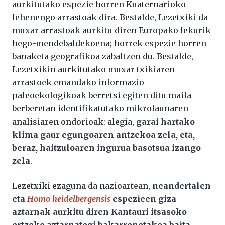
aurkitutako espezie horren Kuaternarioko
lehenengo arrastoak dira. Bestalde, Lezetxiki da
muxar arrastoak aurkitu diren Europako lekurik
hego-mendebaldekoena; horrek espezie horren
banaketa geografikoa zabaltzen du. Bestalde,
Lezetxikin aurkitutako muxar txikiaren
arrastoek emandako informazio
paleoekologikoak berretsi egiten ditu maila
berberetan identifikatutako mikrofaunaren
analisiaren ondorioak: alegia,
garai hartako
klima gaur egungoaren antzekoa zela, eta,
beraz, haitzuloaren ingurua basotsua izango
zela
.
Lezetxiki ezaguna da nazioartean,
neandertalen
eta
Homo heidelbergensis
espezieen giza
aztarnak aurkitu diren Kantauri itsasoko