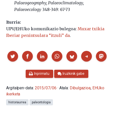
Palaeogeography, Palaeoclimatology,
Palaeoecology
348-349: 67-73
Iturria:
UPV/EHUko komunikazio bulegoa:
Muxar txikia
Iberiar penintsulara “itzuli” da
.
Partekatu
Inprimatu
Iruzkinik gabe
Argitalpen-data:
2015/07/06
· Atala:
Dibulgazioa
,
EHUko
ikerketa
historiaurrea
paleontologia