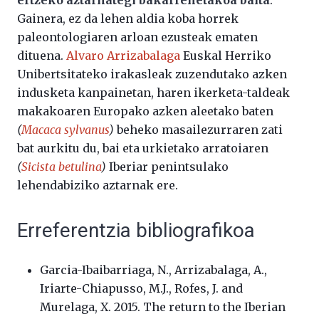
ertzeko aztarnategi bakarrenetakoa baita
.
Gainera, ez da lehen aldia koba horrek
paleontologiaren arloan ezusteak ematen
dituena.
Alvaro Arrizabalaga
Euskal Herriko
Unibertsitateko irakasleak zuzendutako azken
indusketa kanpainetan, haren ikerketa-taldeak
makakoaren Europako azken aleetako baten
(
Macaca sylvanus
)
beheko masailezurraren zati
bat aurkitu du, bai eta urkietako arratoiaren
(
Sicista betulina
)
Iberiar penintsulako
lehendabiziko aztarnak ere.
Erreferentzia bibliografikoa
Garcia-Ibaibarriaga, N., Arrizabalaga, A.,
Iriarte-Chiapusso, M.J., Rofes, J. and
Murelaga, X. 2015. The return to the Iberian