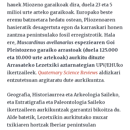
hauek Miozeno garaikoak dira, duela 23 eta 5
milioi urte arteko garaikoak. Europako beste
eremu batzuetara hedatu ostean, Pliozenoaren
hasieratik desagertuta egon da karraskari honen
zantzua penintsulako fosil erregistrotik. Hala
ere,
Muscardinus avellanarius
espeziearen Goi
Pleistozeno garaiko arrastoak (duela 125.000
eta 10.000 urte artekoak) aurkitu dituzte
Arrasateko Lezetxiki aztarnategian
UPV/EHUko
ikertzaileek.
Quaternary Science Reviews
aldizkari
entzutetsuan argitaratu dute aurkikuntza.
Geografia, Historiaurrea eta Arkeologia Saileko,
eta Estratigrafia eta Paleontologia Saileko
ikertzaileen aurkikuntzak garrantzi bikoitza du.
Alde batetik, Lezetxikin aurkitutako muxar
txikiaren hortzak Iberiar penintsulan