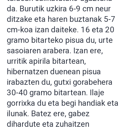
da. Burutik uzkira 6-9 cm neur
ditzake eta haren buztanak 5-7
cm-koa izan daiteke. 16 eta 20
gramo bitarteko pisua du, urte
sasoiaren arabera. Izan ere,
urritik apirila bitartean,
hibernatzen duenean pisua
irabazten du, gutxi gorabehera
30-40 gramo bitartean. Ilaje
gorrixka du eta begi handiak eta
ilunak. Batez ere, gabez
dihardute eta zuhaitzen