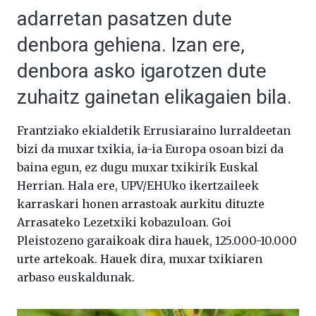
adarretan pasatzen dute
denbora gehiena. Izan ere,
denbora asko igarotzen dute
zuhaitz gainetan elikagaien bila.
Frantziako ekialdetik Errusiaraino lurraldeetan
bizi da muxar txikia, ia-ia Europa osoan bizi da
baina egun, ez dugu muxar txikirik Euskal
Herrian. Hala ere, UPV/EHUko ikertzaileek
karraskari honen arrastoak aurkitu dituzte
Arrasateko Lezetxiki kobazuloan. Goi
Pleistozeno garaikoak dira hauek, 125.000-10.000
urte artekoak. Hauek dira, muxar txikiaren
arbaso euskaldunak.