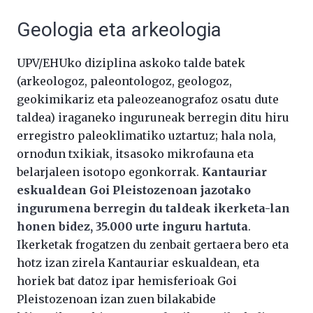
Geologia eta arkeologia
UPV/EHUko diziplina askoko talde batek
(arkeologoz, paleontologoz, geologoz,
geokimikariz eta paleozeanografoz osatu dute
taldea) iraganeko inguruneak berregin ditu hiru
erregistro paleoklimatiko uztartuz; hala nola,
ornodun txikiak, itsasoko mikrofauna eta
belarjaleen isotopo egonkorrak.
Kantauriar
eskualdean Goi Pleistozenoan jazotako
ingurumena berregin du taldeak ikerketa-lan
honen bidez, 35.000 urte inguru hartuta
.
Ikerketak frogatzen du zenbait gertaera bero eta
hotz izan zirela Kantauriar eskualdean, eta
horiek bat datoz ipar hemisferioak Goi
Pleistozenoan izan zuen bilakabide