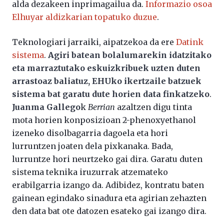
alda dezakeen inprimagailua da.
Informazio osoa
Elhuyar aldizkarian topatuko duzue
.
Teknologiari jarraiki, aipatzekoa da ere
Datink
sistema
.
Agiri batean bolalumarekin idatzitako
eta marraztutako eskuizkribuek uzten duten
arrastoaz baliatuz, EHUko ikertzaile batzuek
sistema bat garatu dute horien data finkatzeko
.
Juanma Gallego
k
Berrian
azaltzen digu tinta
mota horien konposizioan 2-phenoxyethanol
izeneko disolbagarria dagoela eta hori
lurruntzen joaten dela pixkanaka. Bada,
lurruntze hori neurtzeko gai dira. Garatu duten
sistema teknika iruzurrak atzemateko
erabilgarria izango da. Adibidez, kontratu baten
gainean egindako sinadura eta agirian zehazten
den data bat ote datozen esateko gai izango dira.