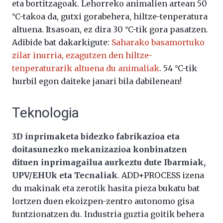
eta bortitzagoak. Lehorreko animalien artean 50
°C-takoa da, gutxi gorabehera, hiltze-tenperatura
altuena. Itsasoan, ez dira 30 °C-tik gora pasatzen.
Adibide bat dakarkigute:
Saharako basamortuko
zilar inurria, ezagutzen den hiltze-
tenperaturarik altuena du animaliak
. 54 °C-tik
hurbil egon daiteke janari bila dabilenean!
Teknologia
3D inprimaketa bidezko fabrikazioa eta
doitasunezko mekanizazioa konbinatzen
dituen inprimagailua aurkeztu dute Ibarmiak,
UPV/EHUk eta Tecnaliak
. ADD+PROCESS izena
du makinak eta zerotik hasita pieza bukatu bat
lortzen duen ekoizpen-zentro autonomo gisa
funtzionatzen du. Industria guztia goitik behera