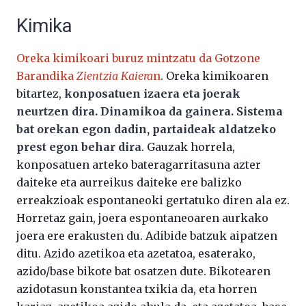
Kimika
Oreka kimikoari buruz mintzatu da Gotzone
Barandika
Zientzia Kaiera
n
. Oreka kimikoaren
bitartez,
konposatuen izaera eta joerak
neurtzen dira. Dinamikoa da gainera. Sistema
bat orekan egon dadin, partaideak aldatzeko
prest egon behar dira
. Gauzak horrela,
konposatuen arteko bateragarritasuna azter
daiteke eta aurreikus daiteke ere balizko
erreakzioak espontaneoki gertatuko diren ala ez.
Horretaz gain, joera espontaneoaren aurkako
joera ere erakusten du. Adibide batzuk aipatzen
ditu. Azido azetikoa eta azetatoa, esaterako,
azido/base bikote bat osatzen dute. Bikotearen
azidotasun konstantea txikia da, eta horren