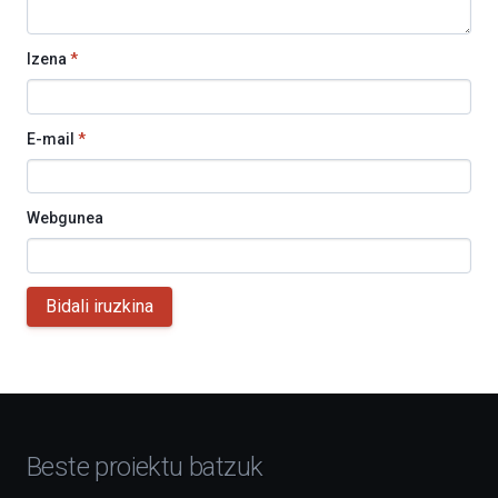
Izena
*
E-mail
*
Webgunea
Bidali iruzkina
Beste proiektu batzuk