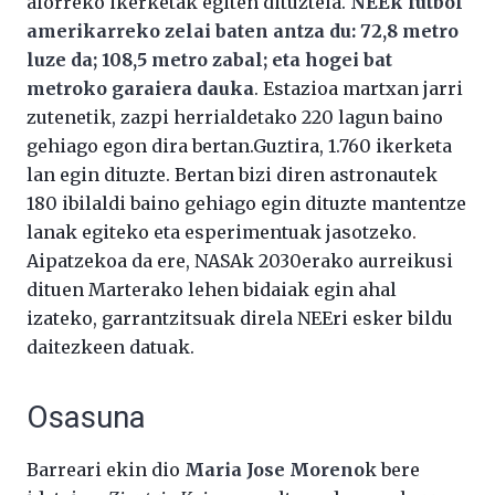
alorreko ikerketak egiten dituztela.
NEEk futbol
amerikarreko zelai baten antza du: 72,8 metro
luze da; 108,5 metro zabal; eta hogei bat
metroko garaiera dauka
. Estazioa martxan jarri
zutenetik, zazpi herrialdetako 220 lagun baino
gehiago egon dira bertan.Guztira, 1.760 ikerketa
lan egin dituzte. Bertan bizi diren astronautek
180 ibilaldi baino gehiago egin dituzte mantentze
lanak egiteko eta esperimentuak jasotzeko
.
Aipatzekoa da ere, NASAk 2030erako aurreikusi
dituen Marterako lehen bidaiak egin ahal
izateko, garrantzitsuak direla NEEri esker bildu
daitezkeen datuak.
Osasuna
Barreari ekin dio
Maria Jose Moreno
k bere