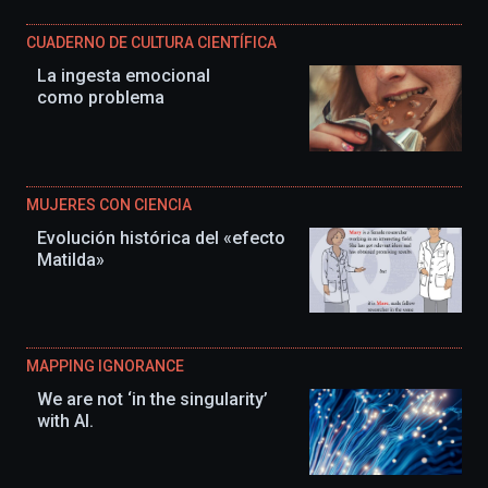
CUADERNO DE CULTURA CIENTÍFICA
La ingesta emocional
como problema
MUJERES CON CIENCIA
Evolución histórica del «efecto
Matilda»
MAPPING IGNORANCE
We are not ‘in the singularity’
with AI.