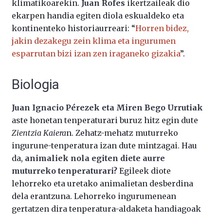
klimatikoarekin.
Juan Rofes
ikertzaileak dio
ekarpen handia egiten diola eskualdeko eta
kontinenteko historiaurreari: “
Horren bidez,
jakin dezakegu zein klima eta ingurumen
esparrutan bizi izan zen iraganeko gizakia
”.
Biologia
Juan Ignacio Pérezek eta Miren Bego Urrutiak
aste honetan tenperaturari buruz hitz egin dute
Zientzia Kaiera
n. Zehatz-mehatz muturreko
ingurune-tenperatura izan dute mintzagai. Hau
da,
animaliek nola egiten diete aurre
muturreko tenperaturari?
Egileek diote
lehorreko eta uretako animalietan desberdina
dela erantzuna. Lehorreko ingurumenean
gertatzen dira tenperatura-aldaketa handiagoak