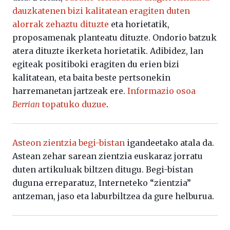
dauzkatenen bizi kalitatean eragiten duten
alorrak zehaztu dituzte
eta horietatik,
proposamenak planteatu dituzte. Ondorio batzuk
atera dituzte ikerketa horietatik. Adibidez, lan
egiteak positiboki eragiten du erien bizi
kalitatean, eta baita beste pertsonekin
harremanetan jartzeak ere.
Informazio osoa
Berrian
topatuko duzue
.
Asteon zientzia begi-bistan
igandeetako atala da.
Astean zehar sarean zientzia euskaraz jorratu
duten artikuluak biltzen ditugu. Begi-bistan
duguna erreparatuz, Interneteko “zientzia”
antzeman, jaso eta laburbiltzea da gure helburua.