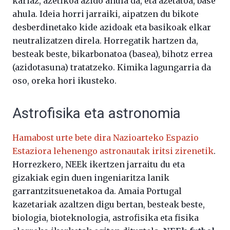
kariaz, azetikoa azido ahula da, eta azetatoa, base
ahula. Ideia horri jarraiki, aipatzen du bikote
desberdinetako kide azidoak eta basikoak elkar
neutralizatzen direla. Horregatik hartzen da,
besteak beste, bikarbonatoa (basea), bihotz errea
(azidotasuna) tratatzeko. Kimika lagungarria da
oso, oreka hori ikusteko.
Astrofisika eta astronomia
Hamabost urte bete dira Nazioarteko Espazio
Estaziora lehenengo astronautak iritsi zirenetik
.
Horrezkero, NEEk ikertzen jarraitu du eta
gizakiak egin duen ingeniaritza lanik
garrantzitsuenetakoa da. Amaia Portugal
kazetariak azaltzen digu bertan, besteak beste,
biologia, bioteknologia, astrofisika eta fisika