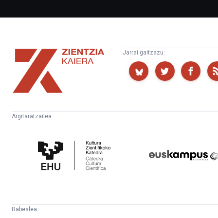
Zientzia
Jarrai gaitzazu:
Kaiera
Argitaratzailea:
Kultura
Euskampus
Zientifikoko
Fundazioa
Katedra
Babeslea: