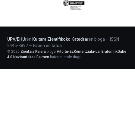
Eusko
Jaurlaritza
-
Lehendakaritza
UPV
/
EHU
ren
Kultura Zientifikoko Katedra
ren bloga
—
ISSN
2445-3897
—
Bilbon editatua
©
2026
Zientzia Kaiera
bloga
Aitortu-EzKomertziala-LanEratorririkGabe
4.0 Nazioartekoa Baimen
baten mende dago