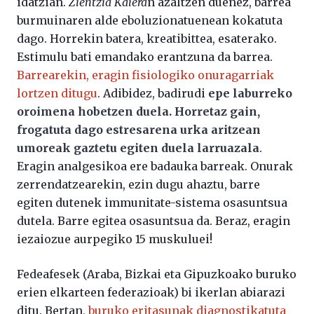
idatzian.
Zientzia Kaiera
n azaltzen duenez, barrea
burmuinaren alde eboluzionatuenean kokatuta
dago. Horrekin batera, kreatibittea, esaterako.
Estimulu bati emandako erantzuna da barrea.
Barrearekin, eragin fisiologiko onuragarriak
lortzen ditugu
. Adibidez, badirudi
epe laburreko
oroimena hobetzen duela. Horretaz gain,
frogatuta dago estresarena urka aritzean
umoreak gaztetu egiten duela larruazala
.
Eragin analgesikoa ere badauka barreak. Onurak
zerrendatzearekin, ezin dugu ahaztu, barre
egiten dutenek immunitate-sistema osasuntsua
dutela. Barre egitea osasuntsua da. Beraz, eragin
iezaiozue aurpegiko 15 muskuluei!
Fedeafesek (Araba, Bizkai eta Gipuzkoako buruko
erien elkarteen federazioak) bi ikerlan abiarazi
ditu. Bertan,
buruko eritasunak diagnostikatuta