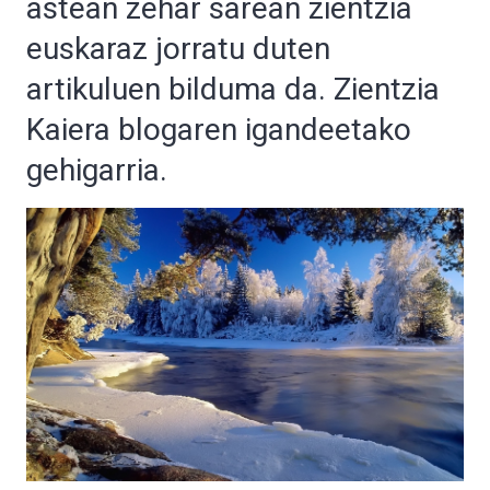
astean zehar sarean zientzia
euskaraz jorratu duten
artikuluen bilduma da. Zientzia
Kaiera blogaren igandeetako
gehigarria.