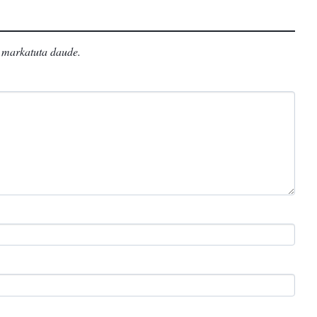
markatuta daude
.