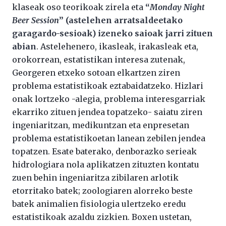
klaseak oso teorikoak zirela eta
“
Monday Night
Beer Session
” (astelehen arratsaldeetako
garagardo-sesioak) izeneko saioak jarri zituen
abian
. Astelehenero, ikasleak, irakasleak eta,
orokorrean, estatistikan interesa zutenak,
Georgeren etxeko sotoan elkartzen ziren
problema estatistikoak eztabaidatzeko. Hizlari
onak lortzeko -alegia, problema interesgarriak
ekarriko zituen jendea topatzeko- saiatu ziren
ingeniaritzan, medikuntzan eta enpresetan
problema estatistikoetan lanean zebilen jendea
topatzen. Esate baterako, denborazko serieak
hidrologiara nola aplikatzen zituzten kontatu
zuen behin ingeniaritza zibilaren arlotik
etorritako batek; zoologiaren alorreko beste
batek animalien fisiologia ulertzeko eredu
estatistikoak azaldu zizkien. Boxen ustetan,