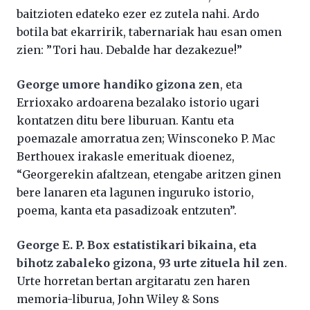
baitzioten edateko ezer ez zutela nahi. Ardo
botila bat ekarririk, tabernariak hau esan omen
zien: ”Tori hau. Debalde har dezakezue!”
George umore handiko gizona zen
, eta
Errioxako ardoarena bezalako istorio ugari
kontatzen ditu bere liburuan. Kantu eta
poemazale amorratua zen; Winsconeko P. Mac
Berthouex irakasle emerituak dioenez,
“Georgerekin afaltzean, etengabe aritzen ginen
bere lanaren eta lagunen inguruko istorio,
poema, kanta eta pasadizoak entzuten”.
George E. P. Box estatistikari bikaina, eta
bihotz zabaleko gizona, 93 urte zituela hil zen
.
Urte horretan bertan argitaratu zen haren
memoria-liburua, John Wiley & Sons