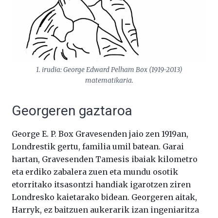
1. irudia: George Edward Pelham Box (1919-2013)
matematikaria.
Georgeren gaztaroa
George E. P. Box Gravesenden jaio zen 1919an,
Londrestik gertu, familia umil batean. Garai
hartan, Gravesenden Tamesis ibaiak kilometro
eta erdiko zabalera zuen eta mundu osotik
etorritako itsasontzi handiak igarotzen ziren
Londresko kaietarako bidean. Georgeren aitak,
Harryk, ez baitzuen aukerarik izan ingeniaritza