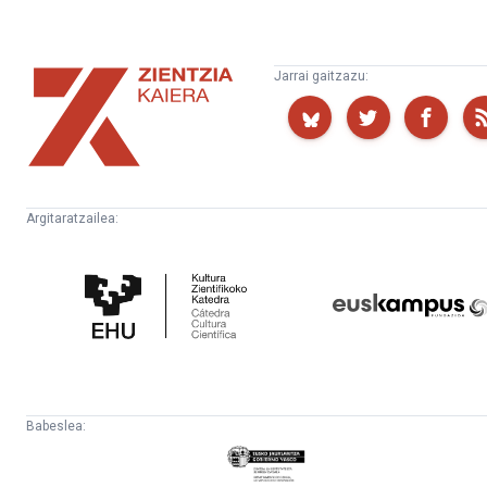
Zientzia
Jarrai gaitzazu:
Kaiera
Argitaratzailea:
Kultura
Euskampus
Zientifikoko
Fundazioa
Katedra
Babeslea:
Eusko
Jaurlaritza