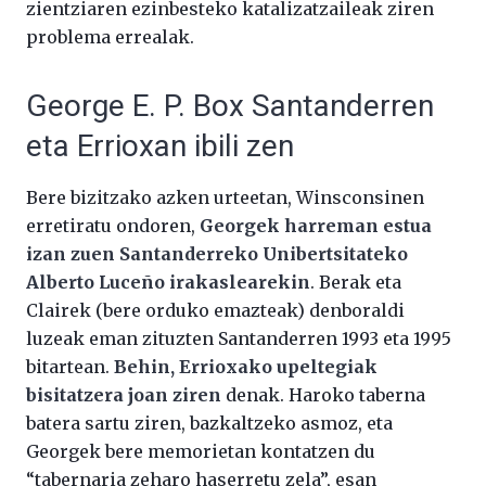
zientziaren ezinbesteko katalizatzaileak ziren
problema errealak.
George E. P. Box Santanderren
eta Errioxan ibili zen
Bere bizitzako azken urteetan, Winsconsinen
erretiratu ondoren,
Georgek harreman estua
izan zuen Santanderreko Unibertsitateko
Alberto Luceño irakaslearekin
. Berak eta
Clairek (bere orduko emazteak) denboraldi
luzeak eman zituzten Santanderren 1993 eta 1995
bitartean.
Behin, Errioxako upeltegiak
bisitatzera joan ziren
denak. Haroko taberna
batera sartu ziren, bazkaltzeko asmoz, eta
Georgek bere memorietan kontatzen du
“tabernaria zeharo haserretu zela”, esan