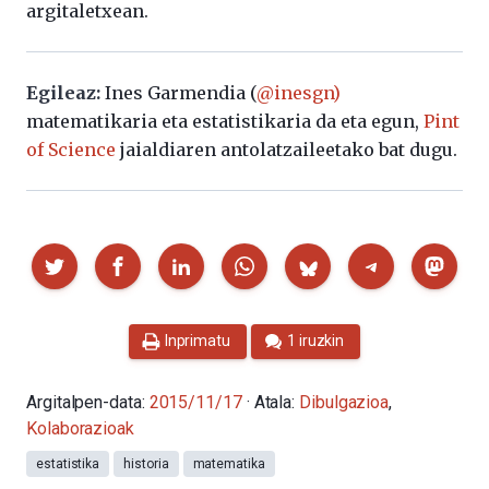
argitaletxean.
Egileaz:
Ines Garmendia (
@inesgn)
matematikaria eta estatistikaria da eta egun,
Pint
of Science
jaialdiaren antolatzaileetako bat dugu.
Partekatu
Inprimatu
1 iruzkin
Argitalpen-data:
2015/11/17
· Atala:
Dibulgazioa
,
Kolaborazioak
estatistika
historia
matematika