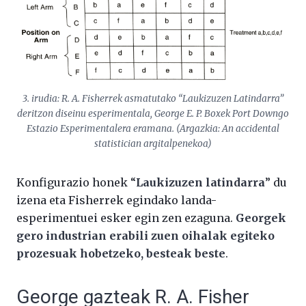
3. irudia: R. A. Fisherrek asmatutako “Laukizuzen Latindarra”
deritzon diseinu esperimentala, George E. P. Boxek Port Downgo
Estazio Esperimentalera eramana. (Argazkia: An accidental
statistician argitalpenekoa)
Konfigurazio honek “
Laukizuzen latindarra
” du
izena eta Fisherrek egindako landa-
esperimentuei esker egin zen ezaguna.
Georgek
gero industrian erabili zuen oihalak egiteko
prozesuak hobetzeko, besteak beste
.
George gazteak R. A. Fisher