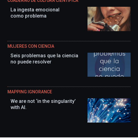
CUADERNO DE CULTURA CIENTÍFICA
La ingesta emocional
como problema
MUJERES CON CIENCIA
Seis problemas que la ciencia
no puede resolver
MAPPING IGNORANCE
We are not ‘in the singularity’
with AI.