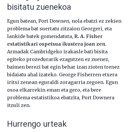
bisitatu zuenekoa
Egun batean, Port Downen, nola ebatzi ez zekien
problema bat suertatu zitzaion Georgeri, eta
lankide batek gomendatuta,
R. A. Fisher
estatistikari ospetsua ikustera joan zen
.
Armadak Cambridgeko irakasle bati bisita
egiteko prozedurarik ezagutzen ez zuenez,
baimen berezi bat egin behar izan zioten trenez
bidaiatu ahal izateko. George Fisherren etxera
iritsi zenean eguraldi zoragarria zegoen. Egun
osoa elkarrekin eman eta gero, eta bere
problema estatistikoa ebatzita, Port Downera
itzuli zen.
Hurrengo urteak