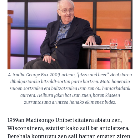
4. irudia: George Box 2009. urtean, “pizza and beer” zientziaren
dibulgaziorako hitzaldi-sortan parte hartzen. Mota honetako
saioen sortzailea eta bultzatzailea izan zen 60. hamarkadatik
aurrera. Helburu jakin bat izan zuen, haren klaseen
zurruntasuna arintzea honako ekimenez bidez.
1959an Madisongo Unibertsitatera abiatu zen,
Wisconsinera, estatistikako sail bat antolatzera.
Berehala konturatu zen sail hartan ematen ziren