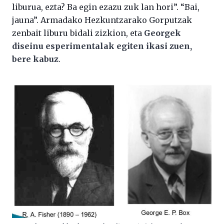
liburua, ezta? Ba egin ezazu zuk lan hori”. “Bai,
jauna”. Armadako Hezkuntzarako Gorputzak
zenbait liburu bidali zizkion, eta
Georgek
diseinu esperimentalak egiten ikasi zuen,
bere kabuz
.