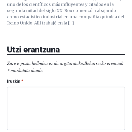
uno de los científicos más influyentes y citados en la
segunda mitad del siglo XX. Box comenzó trabajando
como estadístico industrial en una compañía química del
Reino Unido. Allí trabajó en la […]
Utzi erantzuna
Zure e-posta helbidea ez da argitaratuko.
Beharrezko eremuak
*
markatuta daude
.
Iruzkin
*