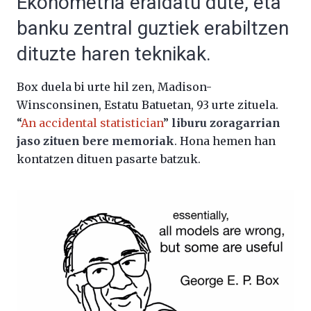
Ekonometria eraldatu dute, eta
banku zentral guztiek erabiltzen
dituzte haren teknikak.
Box duela bi urte hil zen, Madison-
Winsconsinen, Estatu Batuetan, 93 urte zituela.
“
An accidental statistician
”
liburu zoragarrian
jaso zituen bere memoriak
. Hona hemen han
kontatzen dituen pasarte batzuk.