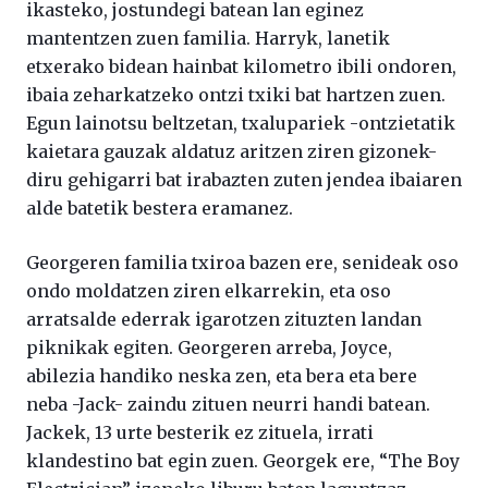
ikasteko, jostundegi batean lan eginez
mantentzen zuen familia. Harryk, lanetik
etxerako bidean hainbat kilometro ibili ondoren,
ibaia zeharkatzeko ontzi txiki bat hartzen zuen.
Egun lainotsu beltzetan, txalupariek -ontzietatik
kaietara gauzak aldatuz aritzen ziren gizonek-
diru gehigarri bat irabazten zuten jendea ibaiaren
alde batetik bestera eramanez.
Georgeren familia txiroa bazen ere, senideak oso
ondo moldatzen ziren elkarrekin, eta oso
arratsalde ederrak igarotzen zituzten landan
piknikak egiten. Georgeren arreba, Joyce,
abilezia handiko neska zen, eta bera eta bere
neba -Jack- zaindu zituen neurri handi batean.
Jackek, 13 urte besterik ez zituela, irrati
klandestino bat egin zuen. Georgek ere, “The Boy