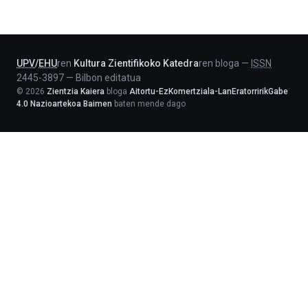
-
Lehendakaritza
UPV
/
EHU
ren
Kultura Zientifikoko Katedra
ren bloga
—
ISSN
2445-3897
—
Bilbon editatua
©
2026
Zientzia Kaiera
bloga
Aitortu-EzKomertziala-LanEratorririkGabe
4.0 Nazioartekoa Baimen
baten mende dago