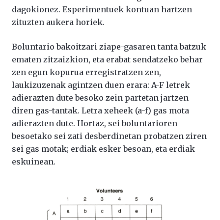
dagokionez. Esperimentuek kontuan hartzen
zituzten aukera horiek.
Boluntario bakoitzari ziape-gasaren tanta batzuk
ematen zitzaizkion, eta erabat sendatzeko behar
zen egun kopurua erregistratzen zen,
laukizuzenak agintzen duen erara: A-F letrek
adierazten dute besoko zein partetan jartzen
diren gas-tantak. Letra xeheek (a-f) gas mota
adierazten dute. Hortaz, sei boluntarioren
besoetako sei zati desberdinetan probatzen ziren
sei gas motak; erdiak esker besoan, eta erdiak
eskuinean.