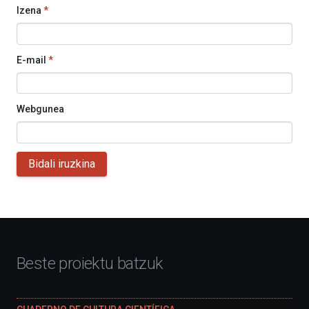
Izena
*
E-mail
*
Webgunea
Bidali iruzkina
Beste proiektu batzuk