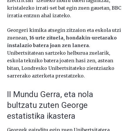
Electrician” izeneko liburu baten laguntzaz,
kristalezko irrati-set bat egin zuen gauetan, BBC
irratia entzun ahal izateko.
Georgeri kimika atsegin zitzaion eta eskola utzi
zuenean,
16 urte zituela, hondakin-uretarako
instalazio batera joan zen lanera
.
Unibertsitatean sartzeko helburua zuelarik,
eskola tekniko batera joaten hasi zen, astean
bitan, Londresko Unibertsitateko zientziazko
sarrerako azterketa prestatzeko.
II Mundu Gerra, eta nola
bultzatu zuten George
estatistika ikastera
Georgek gainditu egin zuen Unibertsitatera