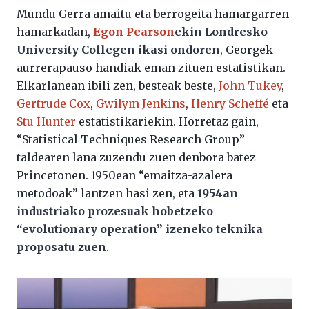
Mundu Gerra amaitu eta berrogeita hamargarren
hamarkadan,
Egon Pearson
ekin Londresko
University Collegen ikasi ondoren
, Georgek
aurrerapauso handiak eman zituen estatistikan.
Elkarlanean ibili zen, besteak beste,
John Tukey
,
Gertrude Cox
,
Gwilym Jenkins
,
Henry Scheffé
eta
Stu Hunter
estatistikariekin. Horretaz gain,
“Statistical Techniques Research Group”
taldearen lana zuzendu zuen denbora batez
Princetonen. 1950ean “emaitza-azalera
metodoak” lantzen hasi zen, eta
1954an
industriako prozesuak hobetzeko
“evolutionary operation” izeneko teknika
proposatu zuen
.