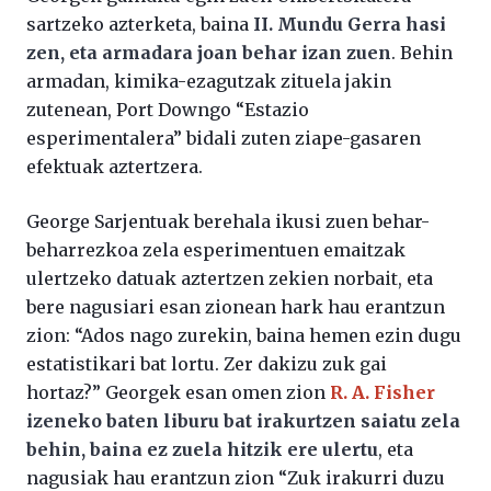
sartzeko azterketa, baina
II. Mundu Gerra hasi
zen, eta armadara joan behar izan zuen
. Behin
armadan, kimika-ezagutzak zituela jakin
zutenean, Port Downgo “Estazio
esperimentalera” bidali zuten ziape-gasaren
efektuak aztertzera.
George Sarjentuak berehala ikusi zuen behar-
beharrezkoa zela esperimentuen emaitzak
ulertzeko datuak aztertzen zekien norbait, eta
bere nagusiari esan zionean hark hau erantzun
zion: “Ados nago zurekin, baina hemen ezin dugu
estatistikari bat lortu. Zer dakizu zuk gai
hortaz?” Georgek esan omen zion
R. A. Fisher
izeneko baten liburu bat irakurtzen saiatu zela
behin, baina ez zuela hitzik ere ulertu
, eta
nagusiak hau erantzun zion “Zuk irakurri duzu