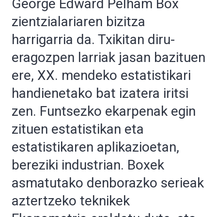
George Edward Pelham Box
zientzialariaren bizitza
harrigarria da. Txikitan diru-
eragozpen larriak jasan bazituen
ere, XX. mendeko estatistikari
handienetako bat izatera iritsi
zen. Funtsezko ekarpenak egin
zituen estatistikan eta
estatistikaren aplikazioetan,
bereziki industrian. Boxek
asmatutako denborazko serieak
aztertzeko teknikek