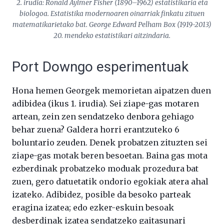
2. irudia: Ronald Aylmer Fisher (1890–1962) estatistikaria eta
biologoa. Estatistika modernoaren oinarriak finkatu zituen
matematikarietako bat. George Edward Pelham Box (1919-2013)
20. mendeko estatistikari aitzindaria.
Port Downgo esperimentuak
Hona hemen Georgek memorietan aipatzen duen
adibidea (ikus 1. irudia). Sei ziape-gas motaren
artean, zein zen sendatzeko denbora gehiago
behar zuena? Galdera horri erantzuteko 6
boluntario zeuden. Denek probatzen zituzten sei
ziape-gas motak beren besoetan. Baina gas mota
ezberdinak probatzeko moduak prozedura bat
zuen, gero datuetatik ondorio egokiak atera ahal
izateko. Adibidez, posible da besoko parteak
eragina izatea; edo ezker-eskuin besoak
desberdinak izatea sendatzeko gaitasunari