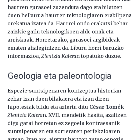
haurren gurasoei zuzenduta dago eta bilatzen
duen helburua haurren teknologiaren erabilpena
orekatua izatea da. Haurrei ondo erakutsi behar
zaizkie gailu teknologikoen alde onak eta
arriskuak. Horretarako, gurasoei argibideak
ematen ahalegintzen da. Liburu horri buruzko
informazioa,
Zientzia Kaiera
n topatuko duzue.
Geologia eta paleontologia
Espezie-suntsipenaren kontzeptua historian
zehar izan duen bilakaera eta izan diren
hipotesiak bildu eta aztertu ditu
César Tomé
k
Zientzia Kaiera
n. XVII. mendetik hasita, azaltzen
digu garai horretan ez zegoela kontraesanik
suntsipenaren eta sorreraren perfekzioaren
artean. Izan ere, aintzat hartzen zuten espezie