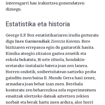
interesgarri hau irakurtzea gomendatzen
dizuegu.
Estatistika eta historia
George E.P. Box estatistikariaren irudia gerturatu
digu
Ines Garmendia
k
Zientzia Kaiera
n. Bere
bizitzaren errepasoa egin du gaztarotik hasita.
Kimika atsegin zitzaion gaztea zenetik eta
eskola bukatuta, 16 urte zituela, hondakin-
uretarako instalazio batera joan zen lanera.
Horren ondotik, unibertsitatean sartzeko proba
gainditu zuen baina II. Mundu Gerra hasi zenez,
armadara joan behar izan zuen. Berehala
konturatu zen beharrezkoa zela esperimentuen
emaitzak ulertzeko datuak aztertzen zekien
norbait eta berak hartu zuen ardura, alor horri