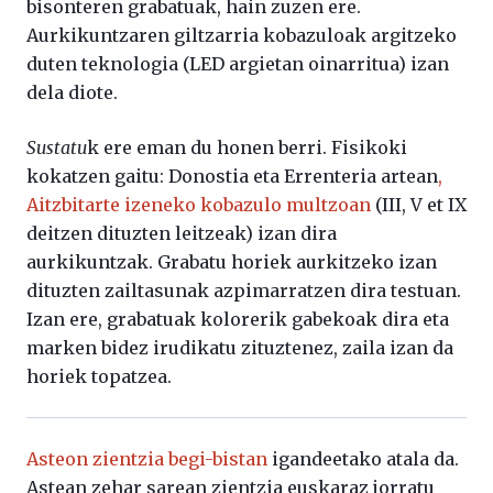
bisonteren grabatuak, hain zuzen ere.
Aurkikuntzaren giltzarria kobazuloak argitzeko
duten teknologia (LED argietan oinarritua) izan
dela diote.
Sustatu
k ere eman du honen berri. Fisikoki
kokatzen gaitu: Donostia eta Errenteria artean
,
Aitzbitarte izeneko kobazulo multzoan
(III, V et IX
deitzen dituzten leitzeak) izan dira
aurkikuntzak. Grabatu horiek aurkitzeko izan
dituzten zailtasunak azpimarratzen dira testuan.
Izan ere, grabatuak kolorerik gabekoak dira eta
marken bidez irudikatu zituztenez, zaila izan da
horiek topatzea.
Asteon zientzia begi-bistan
igandeetako atala da.
Astean zehar sarean zientzia euskaraz jorratu