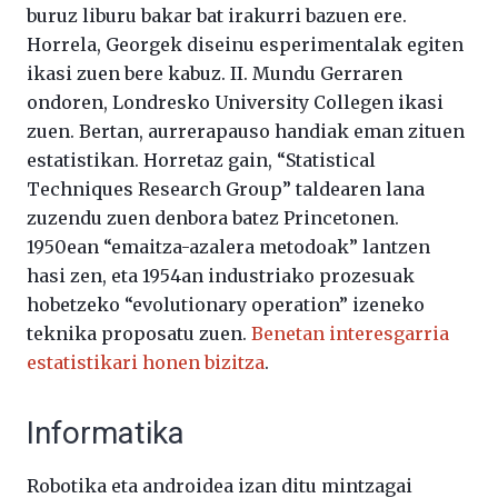
buruz liburu bakar bat irakurri bazuen ere.
Horrela, Georgek diseinu esperimentalak egiten
ikasi zuen bere kabuz. II. Mundu Gerraren
ondoren, Londresko University Collegen ikasi
zuen. Bertan, aurrerapauso handiak eman zituen
estatistikan. Horretaz gain, “Statistical
Techniques Research Group” taldearen lana
zuzendu zuen denbora batez Princetonen.
1950ean “emaitza-azalera metodoak” lantzen
hasi zen, eta 1954an industriako prozesuak
hobetzeko “evolutionary operation” izeneko
teknika proposatu zuen.
Benetan interesgarria
estatistikari honen bizitza
.
Informatika
Robotika eta androidea izan ditu mintzagai