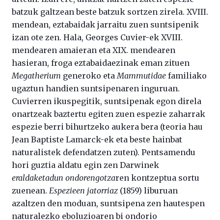
batzuk galtzean beste batzuk sortzen zirela. XVIII.
mendean, eztabaidak jarraitu zuen suntsipenik
izan ote zen. Hala, Georges Cuvier-ek XVIII.
mendearen amaieran eta XIX. mendearen
hasieran, froga eztabaidaezinak eman zituen
Megatherium
generoko eta
Mammutidae
familiako
ugaztun handien suntsipenaren inguruan.
Cuvierren ikuspegitik, suntsipenak egon direla
onartzeak baztertu egiten zuen espezie zaharrak
espezie berri bihurtzeko aukera bera (teoria hau
Jean Baptiste Lamarck-ek eta beste hainbat
naturalistek defendatzen zuten). Pentsamendu
hori guztia aldatu egin zen Darwinek
eraldaketadun ondorengotza
ren kontzeptua sortu
zuenean.
Espezieen jatorriaz
(1859) liburuan
azaltzen den moduan, suntsipena zen hautespen
naturalezko eboluzioaren bi ondorio