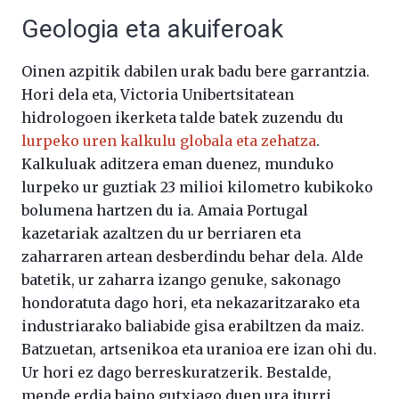
Geologia eta akuiferoak
Oinen azpitik dabilen urak badu bere garrantzia.
Hori dela eta, Victoria Unibertsitatean
hidrologoen ikerketa talde batek zuzendu du
lurpeko uren kalkulu globala eta zehatza
.
Kalkuluak aditzera eman duenez, munduko
lurpeko ur guztiak 23 milioi kilometro kubikoko
bolumena hartzen du ia. Amaia Portugal
kazetariak azaltzen du ur berriaren eta
zaharraren artean desberdindu behar dela. Alde
batetik, ur zaharra izango genuke, sakonago
hondoratuta dago hori, eta nekazaritzarako eta
industriarako baliabide gisa erabiltzen da maiz.
Batzuetan, artsenikoa eta uranioa ere izan ohi du.
Ur hori ez dago berreskuratzerik. Bestalde,
mende erdia baino gutxiago duen ura iturri