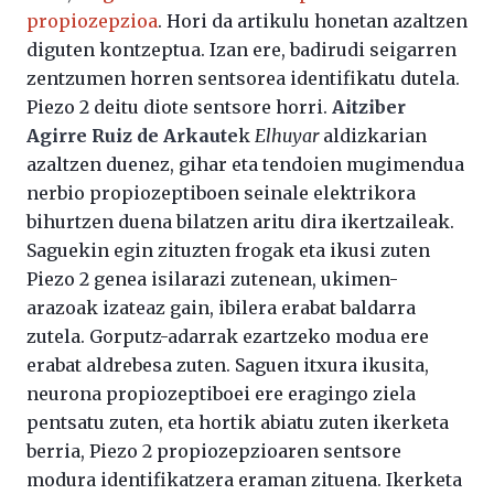
propiozepzioa
. Hori da artikulu honetan azaltzen
diguten kontzeptua. Izan ere, badirudi seigarren
zentzumen horren sentsorea identifikatu dutela.
Piezo 2 deitu diote sentsore horri.
Aitziber
Agirre Ruiz de Arkaute
k
Elhuyar
aldizkarian
azaltzen duenez, gihar eta tendoien mugimendua
nerbio propiozeptiboen seinale elektrikora
bihurtzen duena bilatzen aritu dira ikertzaileak.
Saguekin egin zituzten frogak eta ikusi zuten
Piezo 2 genea isilarazi zutenean, ukimen-
arazoak izateaz gain, ibilera erabat baldarra
zutela. Gorputz-adarrak ezartzeko modua ere
erabat aldrebesa zuten. Saguen itxura ikusita,
neurona propiozeptiboei ere eragingo ziela
pentsatu zuten, eta hortik abiatu zuten ikerketa
berria, Piezo 2 propiozepzioaren sentsore
modura identifikatzera eraman zituena. Ikerketa