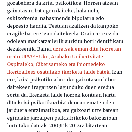
gorabehera da krisi psikotikoa. Horren atzean
gaixotasun bat egon daiteke; hala nola,
eskizofrenia, nahasmendu bipolarra edo
depresio handia. Testuan azaltzen da kanpoko
eragile bat ere izan daitekeela. Orain arte ez da
odolean markatzailerik aurkitu hori identifikatu
dezakeenik. Baina,
urratsak eman ditu horretan
orain
UPV/EHUko, Arabako Unibertsitate
Ospitaleko, Cibersameko eta Ibiomedeko
ikertzaileez osatutako ikerketa-talde batek
. Izan
ere, krisi psikotikoa buruko gaixotasun bihur
daitekeen iragartzen lagunduko duen eredua
sortu du. Ikerketa talde horrek kontuan hartu
ditu krisi psikotikoa bizi denean ematen den
jarduera entzimatikoa, eta gaixoari urte batean
egindako jarraipen psikiatrikoko balorazioan
lortutako datuak. 2009tik 2012ra bitartean