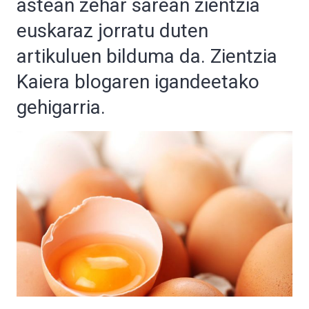
astean zehar sarean zientzia
euskaraz jorratu duten
artikuluen bilduma da. Zientzia
Kaiera blogaren igandeetako
gehigarria.