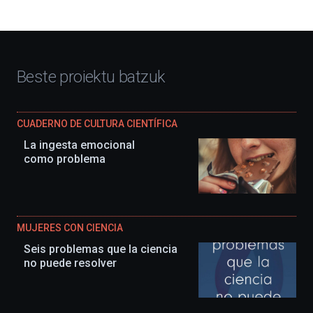
Beste proiektu batzuk
CUADERNO DE CULTURA CIENTÍFICA
La ingesta emocional
como problema
MUJERES CON CIENCIA
Seis problemas que la ciencia
no puede resolver