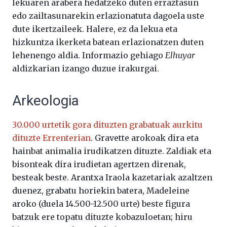
lekuaren arabera hedatzeko duten erraztasun
edo zailtasunarekin erlazionatuta dagoela uste
dute ikertzaileek. Halere, ez da lekua eta
hizkuntza ikerketa batean erlazionatzen duten
lehenengo aldia. Informazio gehiago
Elhuyar
aldizkarian izango duzue irakurgai.
Arkeologia
30.000 urtetik gora dituzten grabatuak aurkitu
dituzte Errenterian
. Gravette arokoak dira eta
hainbat animalia irudikatzen dituzte. Zaldiak eta
bisonteak dira irudietan agertzen direnak,
besteak beste. Arantxa Iraola kazetariak azaltzen
duenez, grabatu horiekin batera, Madeleine
aroko (duela 14.500-12.500 urte) beste figura
batzuk ere topatu dituzte kobazuloetan; hiru