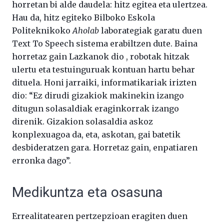
horretan bi alde daudela: hitz egitea eta ulertzea.
Hau da, hitz egiteko Bilboko Eskola
Politeknikoko
Aholab
laborategiak garatu duen
Text To Speech sistema erabiltzen dute. Baina
horretaz gain Lazkanok dio , robotak hitzak
ulertu eta testuinguruak kontuan hartu behar
dituela. Honi jarraiki, informatikariak irizten
dio: “Ez dirudi gizakiok makinekin izango
ditugun solasaldiak eraginkorrak izango
direnik. Gizakion solasaldia askoz
konplexuagoa da, eta, askotan, gai batetik
desbideratzen gara. Horretaz gain, enpatiaren
erronka dago”.
Medikuntza eta osasuna
Errealitatearen pertzepzioan eragiten duen