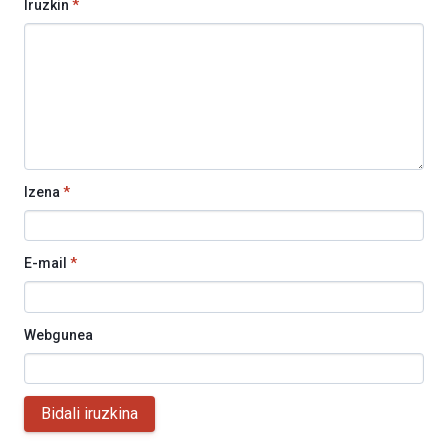
Iruzkin
*
Izena
*
E-mail
*
Webgunea
Bidali iruzkina