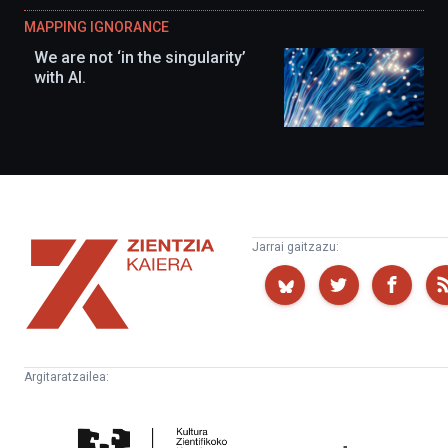
MAPPING IGNORANCE
We are not ‘in the singularity’
with AI.
Zientzia
Jarrai gaitzazu:
Kaiera
Argitaratzailea:
Kultura
Euskampus
Zientifikoko
Fundazioa