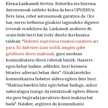
Elena Lazkano
k
Berria
n. Robotika eta Sistema
Autonomoak taldeko kidea da bera UPV/EHUn.
Bere lana, robot autonomoak garatzea da. Oro
har, euren helburua gizakioi lagunduko diguten
tresnak eraikitzea da. Lazkanok azaltzen du
orain bide berri bat ireki dutela ikerkuntza
taldean: “
Robotei espresioa ematen saiatzen ari
gara. Ez daitezen izan soilik mugitu gabe
gelditzen diren makinak
, gure moduan
komunikatzen diren robotak baizik. Haserre
egon behar badute, adibidez, hori keinuen
bitartez adierazi behar dute”. Gizakiarekiko
komunikazioa hobetze aldera egiten dute hori:
“Makina batekin hitz egin behar badugu, askoz
naturalagoa izango da imintzioak egiten dituen
eta gure begirada jarraitzen duen makina bat
bada”. Halaber, argitzen du komunikazio