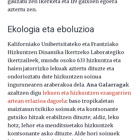
gauzatu zen ikerketa eta 119 gaixoen egoera
aztertu zen.
Ekologia eta eboluzioa
Kaliforniako Unibertsitateko eta Frantziako
Hizkuntzen Dinamika Ikertzeko Laborategiko
ikertzaileek, mundu osoko 633 hizkuntza eta
haien jatorrizko lekuak aztertu dituzte eta
ondorioztatu dute hizkuntzen soinua
ingurunearen araberakoa dela.
Ana Galarraga
k
azaltzen digu
lekuen eta hizkuntzen ezaugarrien
artean erlazioa dagoela
: baso tropikaletan
maiztasun txikiko soinuak eta kontsonante
gutxiko hitzak erabiltzen dituzte; aldiz, leku
hotz, lehor eta menditsuetako hizkuntzek
kontsonante asko dituzte. Alde hori soinuek