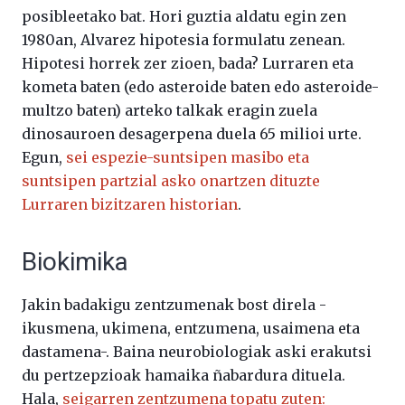
posibleetako bat. Hori guztia aldatu egin zen
1980an, Alvarez hipotesia formulatu zenean.
Hipotesi horrek zer zioen, bada? Lurraren eta
kometa baten (edo asteroide baten edo asteroide-
multzo baten) arteko talkak eragin zuela
dinosauroen desagerpena duela 65 milioi urte.
Egun,
sei espezie-suntsipen masibo eta
suntsipen partzial asko onartzen dituzte
Lurraren bizitzaren historian
.
Biokimika
Jakin badakigu zentzumenak bost direla -
ikusmena, ukimena, entzumena, usaimena eta
dastamena-. Baina neurobiologiak aski erakutsi
du pertzepzioak hamaika ñabardura dituela.
Hala,
seigarren zentzumena topatu zuten: