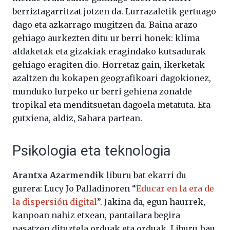
berriztagarritzat jotzen da. Lurrazaletik gertuago
dago eta azkarrago mugitzen da. Baina arazo
gehiago aurkezten ditu ur berri honek: klima
aldaketak eta gizakiak eragindako kutsadurak
gehiago eragiten dio. Horretaz gain, ikerketak
azaltzen du kokapen geografikoari dagokionez,
munduko lurpeko ur berri gehiena zonalde
tropikal eta menditsuetan dagoela metatuta. Eta
gutxiena, aldiz, Sahara partean.
Psikologia eta teknologia
Arantxa Azarmendik
liburu bat ekarri du
gurera: Lucy Jo Palladinoren “
Educar en la era de
la dispersión digital
”. Jakina da, egun haurrek,
kanpoan nahiz etxean, pantailara begira
pasatzen dituztela orduak eta orduak. Liburu hau