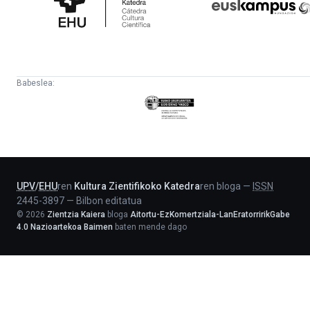
Katedra
Babeslea:
Eusko
Jaurlaritza
-
Lehendakaritza
UPV
/
EHU
ren
Kultura Zientifikoko Katedra
ren bloga
—
ISSN
2445-3897
—
Bilbon editatua
©
2026
Zientzia Kaiera
bloga
Aitortu-EzKomertziala-LanEratorririkGabe
4.0 Nazioartekoa Baimen
baten mende dago