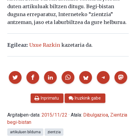
duten artikuluak biltzen ditugu. Begi-bistan
duguna erreparatuz, Interneteko “zientzia”
antzeman, jaso eta laburbiltzea da gure helburua.
Egileaz:
Uxue Razkin
kazetaria da.
Partekatu
Inprimatu
Iruzkinik gabe
Argitalpen-data:
2015/11/22
· Atala:
Dibulgazioa
,
Zientzia
begi-bistan
artikuluen bilduma
zientzia