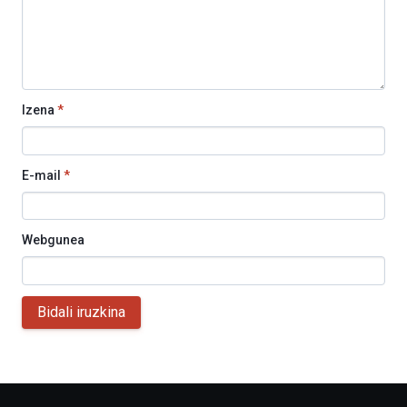
Izena
*
E-mail
*
Webgunea
Bidali iruzkina