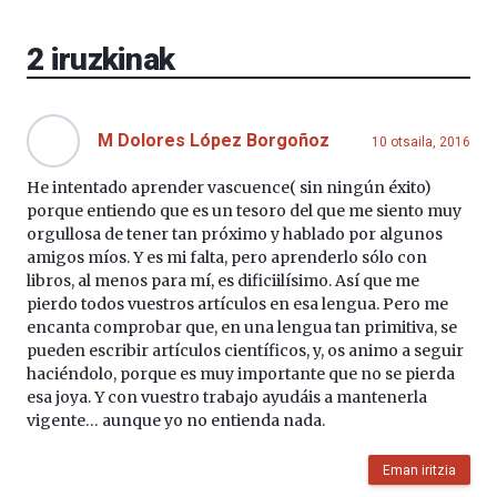
Aretoa-
EHU…
2
iruzkinak
M Dolores López Borgoñoz
10 otsaila, 2016
He intentado aprender vascuence( sin ningún éxito)
porque entiendo que es un tesoro del que me siento muy
orgullosa de tener tan próximo y hablado por algunos
amigos míos. Y es mi falta, pero aprenderlo sólo con
libros, al menos para mí, es dificiilísimo. Así que me
pierdo todos vuestros artículos en esa lengua. Pero me
encanta comprobar que, en una lengua tan primitiva, se
pueden escribir artículos científicos, y, os animo a seguir
haciéndolo, porque es muy importante que no se pierda
esa joya. Y con vuestro trabajo ayudáis a mantenerla
vigente… aunque yo no entienda nada.
Eman iritzia