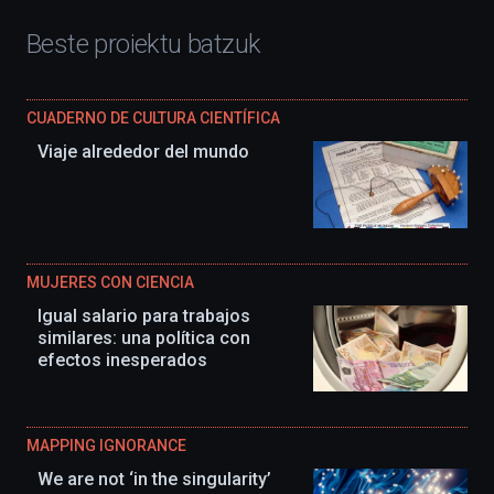
Beste proiektu batzuk
CUADERNO DE CULTURA CIENTÍFICA
Viaje alrededor del mundo
MUJERES CON CIENCIA
Igual salario para trabajos
similares: una política con
efectos inesperados
MAPPING IGNORANCE
We are not ‘in the singularity’