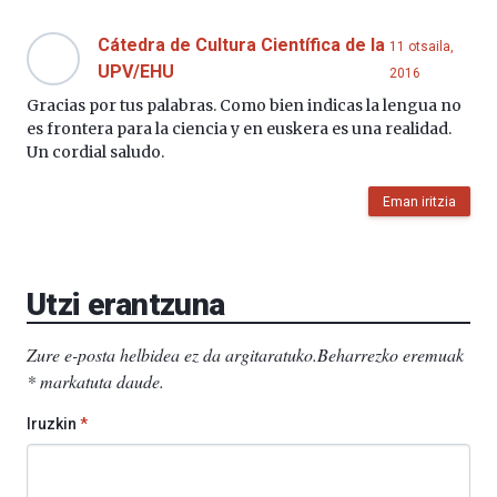
Cátedra de Cultura Científica de la
11 otsaila,
UPV/EHU
2016
Gracias por tus palabras. Como bien indicas la lengua no
es frontera para la ciencia y en euskera es una realidad.
Un cordial saludo.
Eman iritzia
Utzi erantzuna
Zure e-posta helbidea ez da argitaratuko.
Beharrezko eremuak
*
markatuta daude
.
Iruzkin
*