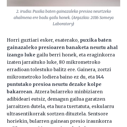
2. irudia: Puxika baten gainazaleko presioa neurtzeko
ahalmena ere badu gailu honek. (Argazkia: 2016 Someya
Laboratory)
Horri guztiari esker, esaterako,
puxika baten
gainazaleko presioaren banaketa neurtu ahal
izango luke
gailu berri honek, eta eraginkorra
izaten jarraituko luke, 80 mikrometroko
erradioan tolestuko balitz ere. Gainera, zortzi
mikrometroko lodiera baino ez du, eta
144
puntutako presioa neurtu dezake kolpe
bakarrean
. Atzera bularreko minbiziaren
adibideari eutsiz, demagun gailua garatzen
jarraitzen dutela, eta hura txertatuta, eskularru
ultrasentikorrak sortzen dituztela. Sentsore
horiekin, bularren gainean presio iraunkorra