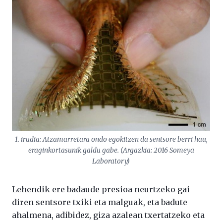
1. irudia: Atzamarretara ondo egokitzen da sentsore berri hau,
eraginkortasunik galdu gabe. (Argazkia: 2016 Someya
Laboratory)
Lehendik ere badaude presioa neurtzeko gai
diren sentsore txiki eta malguak, eta badute
ahalmena, adibidez, giza azalean txertatzeko eta