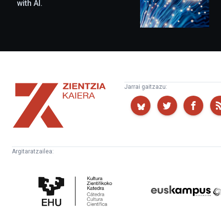
with AI.
Zientzia
Jarrai gaitzazu:
Kaiera
Argitaratzailea:
Kultura
Euskampus
Zientifikoko
Fundazioa
Katedra