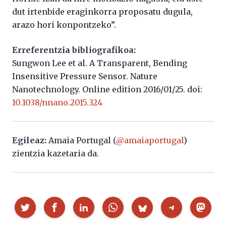
dut irtenbide eraginkorra proposatu dugula,
arazo hori konpontzeko”.
Erreferentzia bibliografikoa:
Sungwon Lee et al. A Transparent, Bending
Insensitive Pressure Sensor. Nature
Nanotechnology. Online edition 2016/01/25. doi:
10.1038/nnano.2015.324
Egileaz:
Amaia Portugal (
@amaiaportugal
)
zientzia kazetaria da.
Partekatu