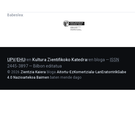
Babeslea:
Eusko
Jaurlaritza
-
Lehendakaritza
UPV
/
EHU
ren
Kultura Zientifikoko Katedra
ren bloga
—
ISSN
2445-3897
—
Bilbon editatua
©
2026
Zientzia Kaiera
bloga
Aitortu-EzKomertziala-LanEratorririkGabe
4.0 Nazioartekoa Baimen
baten mende dago