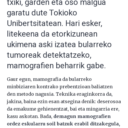
txiki, garden eta oso malgua
garatu dute Tokioko
Unibertsitatean. Hari esker,
litekeena da etorkizunean
ukimena aski izatea bularreko
tumoreak detektatzeko,
mamografien beharrik gabe.
Gaur egun, mamografia da bularreko
minbiziaren kontrako prebentzioan baliatzen
den metodo nagusia. Teknika eraginkorra da,
jakina, baina ezin esan atsegina denik: deserosoa
da emakume gehienentzat, bai eta mingarria ere,
kasu askotan. Bada,
demagun mamografien
ordez eskularru soil batzuk erabil ditzakegula,