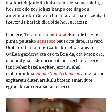
eta horiek jantzita bularra ukitzea aski dela,
hor zer edo zer lekuz kanpo ote dagoen
antzemateko
. Goiz da horretarako, baina zenbait
ikertzaile hasiak dira bide hori urratzen.
Izan ere,
Tokioko Unibertsitate
ko kide batzuek
punta-puntako
sentsore
bat sortu dute, Harvard
Unibertsitateko ikertzaileekin elkarlanean.
Gailua gardena eta oso txikia da, eta batez ere,
oso malgua
; eskularru batean txertatuta, bere
lana behar bezala egiten jarraitu ahal
izaterainokoa.
Nature Nanotechnology
aldizkarian
argitaratu duten artikulu batean eman dute
egindako aurrerapausoen berri.