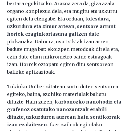
bertara egokitzeko. Arazoa zera da, giza azala
organo konplexua dela, eta mugitu eta uzkurtu
egiten dela etengabe. Eta orduan,
tolesdura,
uzkurdura eta zimur artean, sentsore arrunt
horiek eraginkortasuna galtzen dute
pixkanaka. Gainera, oso txikiak izan arren,
badute muga bat: ekoizpen metodoak direla eta,
ezin dute ehun mikrometro baino estuagoak
izan. Horrek oztopatu egiten ditu sentsoreon
balizko aplikazioak.
Tokioko Unibertsitatean sortu duten sentsorea
egiteko, baina, ezohiko materialak baliatu
dituzte. Hain zuzen,
karbonozko nanohodiz eta
grafenoz osatutako nanozuntzak erabili
dituzte, uzkurduren aurrean hain sentikorrak
izan ez daitezen
. Ikertzaileok egindako