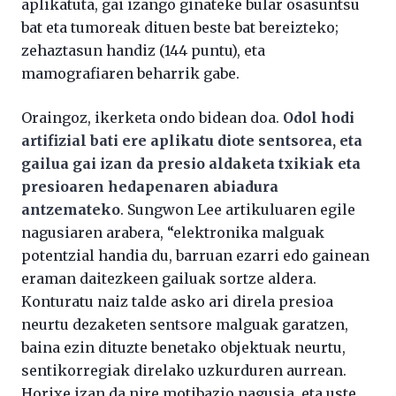
aplikatuta, gai izango ginateke bular osasuntsu
bat eta tumoreak dituen beste bat bereizteko;
zehaztasun handiz (144 puntu), eta
mamografiaren beharrik gabe.
Oraingoz, ikerketa ondo bidean doa.
Odol hodi
artifizial bati ere aplikatu diote sentsorea, eta
gailua gai izan da presio aldaketa txikiak eta
presioaren hedapenaren abiadura
antzemateko
. Sungwon Lee artikuluaren egile
nagusiaren arabera, “elektronika malguak
potentzial handia du, barruan ezarri edo gainean
eraman daitezkeen gailuak sortze aldera.
Konturatu naiz talde asko ari direla presioa
neurtu dezaketen sentsore malguak garatzen,
baina ezin dituzte benetako objektuak neurtu,
sentikorregiak direlako uzkurduren aurrean.
Horixe izan da nire motibazio nagusia, eta uste