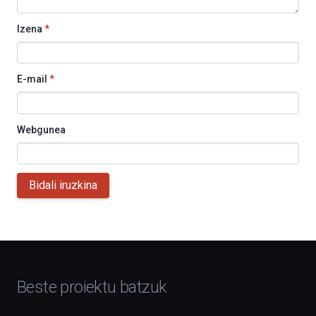
Izena
*
E-mail
*
Webgunea
Bidali iruzkina
Beste proiektu batzuk