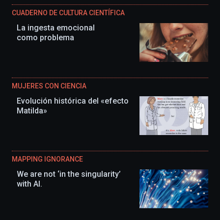
CUADERNO DE CULTURA CIENTÍFICA
La ingesta emocional
como problema
MUJERES CON CIENCIA
Evolución histórica del «efecto
Matilda»
MAPPING IGNORANCE
We are not ‘in the singularity’
with AI.