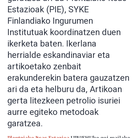
Estazioak (PIE), SYKE
Finlandiako Ingurumen
Institutuak koordinatzen duen
ikerketa baten. Ikerlana
herrialde eskandinaviar eta
artikoetako zenbait
erakunderekin batera gauzatzen
ari da eta helburu da, Artikoan
gerta litezkeen petrolio isuriei
aurre egiteko metodoak
garatzea.