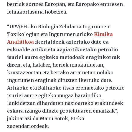
berriak sortzea Europan, eta Europako enpresen
lehiakortasuna hobetzea.
“UPV/EHUko Biologia Zelularra Ingurumen
Toxikologian eta Ingurumen arloko
Kimika
Analitikoa
ikertaldeek aztertuko dute ea
eskualde artiko eta azpiartikoetako petrolio
isuriei aurre egiteko metodoak eraginkorrak
diren
, eta, halaber, horiek muskuiluetan,
krustazeoetan eta bertako arrainetan nolako
ingurumen eraginak dituzten ikertuko dute.
Artikoko eta Baltikoko itsas eremuetako petrolio
isuriei aurre egiteko mugaz haraindiko
lankidetzan diharduten nazioarteko erakundeek
eskura izango dituzte proiektuaren emaitzak”,
jakinarazi du Manu Sotok, PIEko
zuzendariordeak.