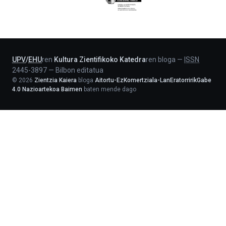
Jaurlaritza
-
Lehendakaritza
UPV
/
EHU
ren
Kultura Zientifikoko Katedra
ren bloga
—
ISSN
2445-3897
—
Bilbon editatua
©
2026
Zientzia Kaiera
bloga
Aitortu-EzKomertziala-LanEratorririkGabe
4.0 Nazioartekoa Baimen
baten mende dago