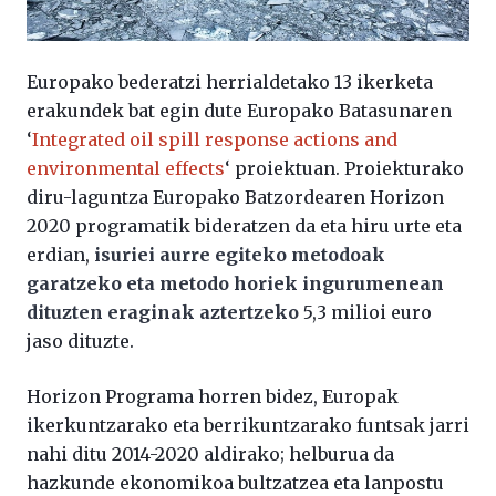
Europako bederatzi herrialdetako 13 ikerketa
erakundek bat egin dute Europako Batasunaren
‘
Integrated oil spill response actions and
environmental effects
‘ proiektuan. Proiekturako
diru-laguntza Europako Batzordearen Horizon
2020 programatik bideratzen da eta hiru urte eta
erdian,
isuriei aurre egiteko metodoak
garatzeko eta metodo horiek ingurumenean
dituzten eraginak aztertzeko
5,3 milioi euro
jaso dituzte.
Horizon Programa horren bidez, Europak
ikerkuntzarako eta berrikuntzarako funtsak jarri
nahi ditu 2014-2020 aldirako; helburua da
hazkunde ekonomikoa bultzatzea eta lanpostu