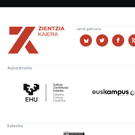
Zientzia
Jarrai gaitzazu:
Kaiera
Argitaratzailea:
Kultura
Euskampus
Zientifikoko
Fundazioa
Katedra
Babeslea:
Eusko