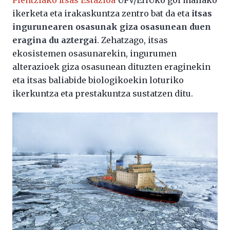
Plentziako Itsas Estazioa
UPV/EHUko goi mailako
ikerketa eta irakaskuntza zentro bat da eta
itsas
ingurunearen osasunak giza osasunean duen
eragina du aztergai
. Zehatzago, itsas
ekosistemen osasunarekin, ingurumen
alterazioek giza osasunean dituzten eraginekin
eta itsas baliabide biologikoekin loturiko
ikerkuntza eta prestakuntza sustatzen ditu.