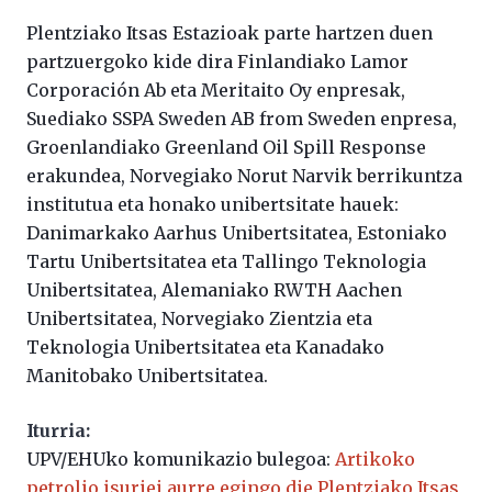
Plentziako Itsas Estazioak parte hartzen duen
partzuergoko kide dira Finlandiako Lamor
Corporación Ab eta Meritaito Oy enpresak,
Suediako SSPA Sweden AB from Sweden enpresa,
Groenlandiako Greenland Oil Spill Response
erakundea, Norvegiako Norut Narvik berrikuntza
institutua eta honako unibertsitate hauek:
Danimarkako Aarhus Unibertsitatea, Estoniako
Tartu Unibertsitatea eta Tallingo Teknologia
Unibertsitatea, Alemaniako RWTH Aachen
Unibertsitatea, Norvegiako Zientzia eta
Teknologia Unibertsitatea eta Kanadako
Manitobako Unibertsitatea.
Iturria:
UPV/EHUko komunikazio bulegoa:
Artikoko
petrolio isuriei aurre egingo die Plentziako Itsas