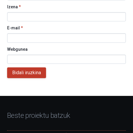
Izena
*
E-mail
*
Webgunea
Bidali iruzkina
Beste proiektu batzuk