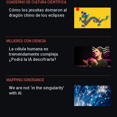
CUADERNO DE CULTURA CIENTÍFICA
Cómo los jesuitas domaron al
dragón chino de los eclipses
MUJERES CON CIENCIA
La célula humana es
tremendamente compleja.
¿Podrá la IA descifrarla?
MAPPING IGNORANCE
We are not ‘in the singularity’
with AI.