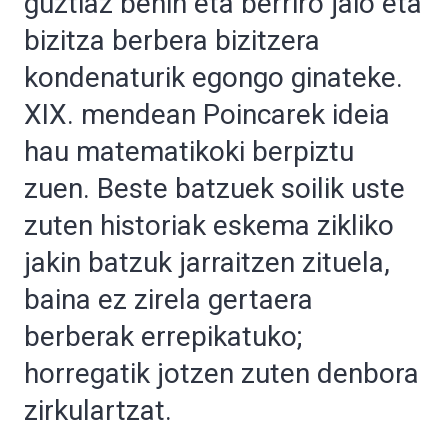
guztiaz behin eta berriro jaio eta
bizitza berbera bizitzera
kondenaturik egongo ginateke.
XIX. mendean Poincarek ideia
hau matematikoki berpiztu
zuen. Beste batzuek soilik uste
zuten historiak eskema zikliko
jakin batzuk jarraitzen zituela,
baina ez zirela gertaera
berberak errepikatuko;
horregatik jotzen zuten denbora
zirkulartzat.