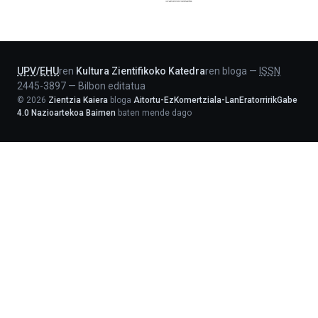
Jaurlaritza
-
Lehendakaritza
UPV
/
EHU
ren
Kultura Zientifikoko Katedra
ren bloga
—
ISSN
2445-3897
—
Bilbon editatua
©
2026
Zientzia Kaiera
bloga
Aitortu-EzKomertziala-LanEratorririkGabe
4.0 Nazioartekoa Baimen
baten mende dago