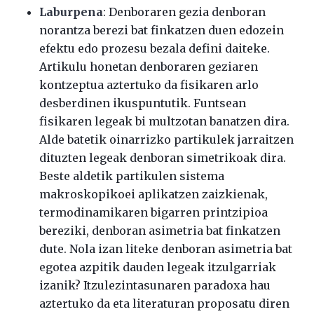
Laburpena
: Denboraren gezia denboran
norantza berezi bat finkatzen duen edozein
efektu edo prozesu bezala defini daiteke.
Artikulu honetan denboraren geziaren
kontzeptua aztertuko da fisikaren arlo
desberdinen ikuspuntutik. Funtsean
fisikaren legeak bi multzotan banatzen dira.
Alde batetik oinarrizko partikulek jarraitzen
dituzten legeak denboran simetrikoak dira.
Beste aldetik partikulen sistema
makroskopikoei aplikatzen zaizkienak,
termodinamikaren bigarren printzipioa
bereziki, denboran asimetria bat finkatzen
dute. Nola izan liteke denboran asimetria bat
egotea azpitik dauden legeak itzulgarriak
izanik? Itzulezintasunaren paradoxa hau
aztertuko da eta literaturan proposatu diren