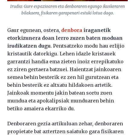
Irudia: Gure espazioaren eta denboraren egungo ikuskeraren
bilakaera, fisikaren garapenari estuki lotua dago.
Gaur egunean, ostera,
denbora
iraganetik
etorkizunera doan lerro zuzen baten moduan
irudikatzen dugu
. Pentsatzeko modu hau erlijio
kristautik datorkigu. Lehen idazle kristauek
garrantzi handia ema zieten inoiz errepikatuko
ez ziren gertaera batzuei. Haientzat jainkoaren
semea behin besterik ez zen hil gurutzean eta
behin besterik ez altxatu hildakoen artetik.
Jainkoak momentu jakin batean sortu zuen
mundua eta apokalipsiak munduaren behin
betiko amaiera ekarriko du.
Denboraren gezia artikuluan zehar, denboraren
propietate bat aztertzen saiatuko gara fisikaren