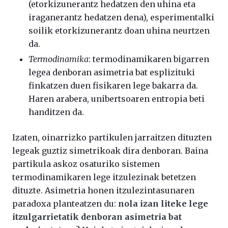
(etorkizunerantz hedatzen den uhina eta
iraganerantz hedatzen dena), esperimentalki
soilik etorkizunerantz doan uhina neurtzen
da.
Termodinamika
: termodinamikaren bigarren
legea denboran asimetria bat esplizituki
finkatzen duen fisikaren lege bakarra da.
Haren arabera, unibertsoaren entropia beti
handitzen da.
Izaten, oinarrizko partikulen jarraitzen dituzten
legeak guztiz simetrikoak dira denboran. Baina
partikula askoz osaturiko sistemen
termodinamikaren lege itzulezinak betetzen
dituzte. Asimetria honen itzulezintasunaren
paradoxa planteatzen du:
nola izan liteke lege
itzulgarrietatik denboran asimetria bat