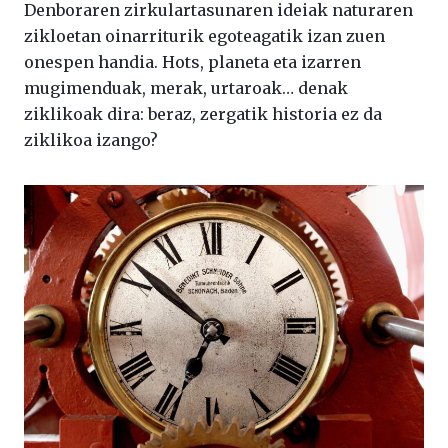
Denboraren zirkulartasunaren ideiak naturaren
zikloetan oinarriturik egoteagatik izan zuen
onespen handia. Hots, planeta eta izarren
mugimenduak, merak, urtaroak… denak
ziklikoak dira: beraz, zergatik historia ez da
ziklikoa izango?