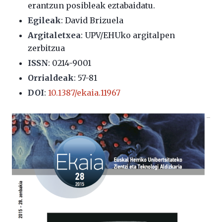
erantzun posibleak eztabaidatu.
Egileak
: David Brizuela
Argitaletxea
: UPV/EHUko argitalpen
zerbitzua
ISSN
: 0214-9001
Orrialdeak
: 57-81
DOI
:
10.1387/ekaia.11967