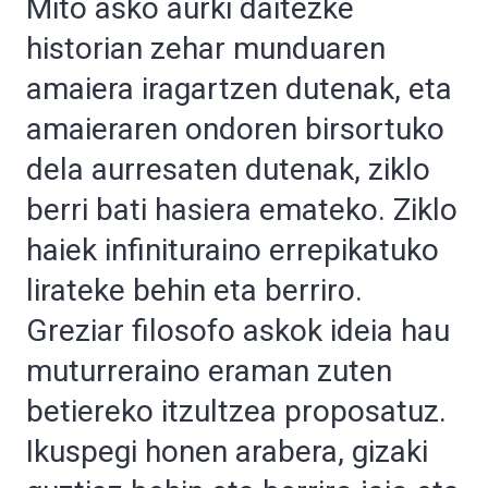
Mito asko aurki daitezke
historian zehar munduaren
amaiera iragartzen dutenak, eta
amaieraren ondoren birsortuko
dela aurresaten dutenak, ziklo
berri bati hasiera emateko. Ziklo
haiek infinituraino errepikatuko
lirateke behin eta berriro.
Greziar filosofo askok ideia hau
muturreraino eraman zuten
betiereko itzultzea proposatuz.
Ikuspegi honen arabera, gizaki