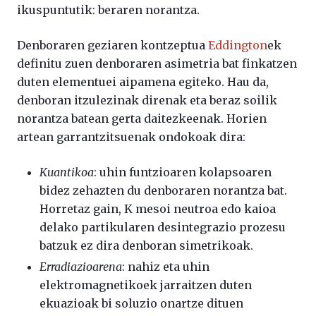
ikuspuntutik: beraren norantza.
Denboraren geziaren kontzeptua
Eddington
ek
definitu zuen denboraren asimetria bat finkatzen
duten elementuei aipamena egiteko. Hau da,
denboran itzulezinak direnak eta beraz soilik
norantza batean gerta daitezkeenak. Horien
artean garrantzitsuenak ondokoak dira:
Kuantikoa
: uhin funtzioaren kolapsoaren
bidez zehazten du denboraren norantza bat.
Horretaz gain, K mesoi neutroa edo kaioa
delako partikularen desintegrazio prozesu
batzuk ez dira denboran simetrikoak.
Erradiazioarena
: nahiz eta uhin
elektromagnetikoek jarraitzen duten
ekuazioak bi soluzio onartze dituen