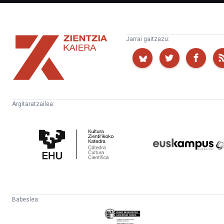
Zientzia
Jarrai gaitzazu:
Kaiera
Argitaratzailea:
Kultura
Euskampus
Zientifikoko
Fundazioa
Katedra
Babeslea:
Eusko