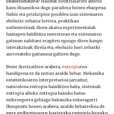
ondorioztatzea?
Hainbat zientzialarien aburuz
kaos dinamikoa dugu paradoxa honen ebazpena.
Nahiz eta printzipioz posiblea izan sistemaren
eboluzio zehatza lortzea, praktikan
saihestezinak diren akatsa esperimentalak
hastapen-baldintza neuretzean eta sistemaren
gainean nahitaez eragiten egongo diren kanpo
interakzioak direla eta, eboluzio hori zehazki
aurresateko gaitasuna galtzen dugu.
Beste ikertzaileen arabera,
entropia
ren
handipena ez da zertan azaldu behar. Mekanika
estatistikoaren interpretazioa jarraituz,
naturalena entropia handitzea baita, sistemak
entropia altuko entropia baxuko baino
mikroegoera gehiago baitauzka eskuragarri.
Ikuspuntu honen arabera, azaldu beharrekoa da
gure unibertsoaren hasierako entropia baxuko