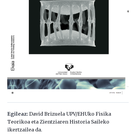
Egileaz:
David Brizuela UPV/EHUko Fisika
Teorikoa eta Zientziaren Historia Saileko
ikertzailea da.