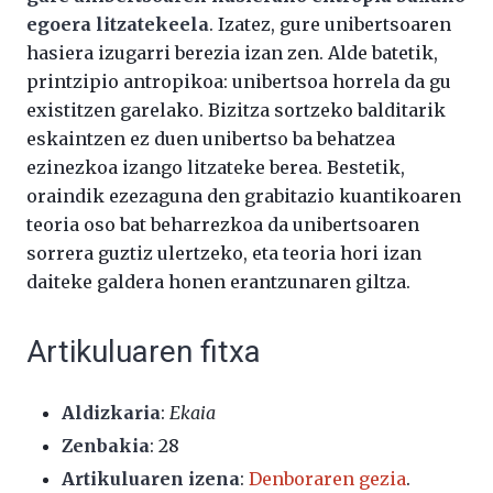
egoera litzatekeela
. Izatez, gure unibertsoaren
hasiera izugarri berezia izan zen. Alde batetik,
printzipio antropikoa: unibertsoa horrela da gu
existitzen garelako. Bizitza sortzeko balditarik
eskaintzen ez duen unibertso ba behatzea
ezinezkoa izango litzateke berea. Bestetik,
oraindik ezezaguna den grabitazio kuantikoaren
teoria oso bat beharrezkoa da unibertsoaren
sorrera guztiz ulertzeko, eta teoria hori izan
daiteke galdera honen erantzunaren giltza.
Artikuluaren fitxa
Aldizkaria
:
Ekaia
Zenbakia
: 28
Artikuluaren izena
:
Denboraren gezia
.