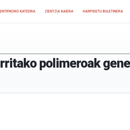
IENTIFIKOKO KATEDRA
ZIENTZIA KAIERA
HARPIDETU BULETINERA
orritako polimeroak gene