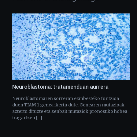
Neuroblastoma: tratamenduan aurrera
Neuroblastomaren sorreran ezinbesteko funtzioa
duen TIAM 1 genea ikertu dute. Genearen mutazioak
aztertu dituzte eta zenbait mutaziok pronostiko hobea
iragartzen […]