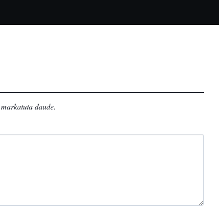
markatuta daude
.