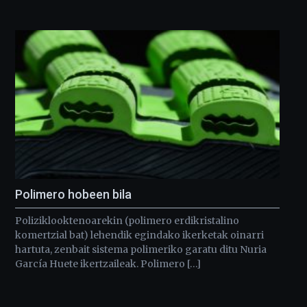
Polimero hobeen bila
Poliziklooktenoarekin (polimero erdikristalino
komertzial bat) lehendik egindako ikerketak oinarri
hartuta, zenbait sistema polimeriko garatu ditu Nuria
García Huete ikertzaileak. Polimero […]