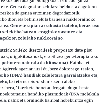
ezkoa den osagai biologikoa eratu edo gaitza
teke. Genea dagokion zelulara heldu eta dagokion
arrezkoa da genea entzimen degradaziotik
uko dion eta behin zelula barnean nukleorainoko
zatea.
Gene-terapian arrakasta izateko, beraz, oso
u selektibo batean, eraginkortasunez eta
dagokion zelulako nukleoraino
.
tziak Saileko ikertzaileek proposatu dute pisu
oak, oligokitosanoak, erabiltzea gene-terapiarako
 polimero naturala da kitosanoa
). Hainbat eta
a Agirrek agerian utzi du, bere doktorego-tesian,
eiko (DNA) handiak zeluletara garraiatzeko eta,
teko
, bai eta nerbio-sistema zentraleko
arabera, “ikerketa honetan frogatu dugu, beste
osanoek tamaina handiko plasmidoak (DNA-molekula
ela, nahiz eta oraindik hainbat hobekuntza egin