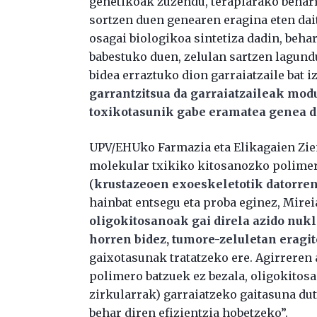
genetikoak zuzendu, terapiarako beharr
sortzen duen genearen eragina eten dai
osagai biologikoa sintetiza dadin, beh
babestuko duen, zelulan sartzen lagund
bidea erraztuko dion garraiatzaile bat i
garrantzitsua da garraiatzaileak mod
toxikotasunik gabe eramatea genea 
UPV/EHUko Farmazia eta Elikagaien Zien
molekular txikiko kitosanozko polimer
(
krustazeoen exoeskeletotik datorren
hainbat entsegu eta proba eginez, Mirei
oligokitosanoak gai direla azido nukl
horren bidez, tumore-zeluletan eragi
gaixotasunak tratatzeko ere. Agirreren 
polimero batzuek ez bezala, oligokit
zirkularrak) garraiatzeko gaitasuna dut
behar diren efizientzia hobetzeko”.