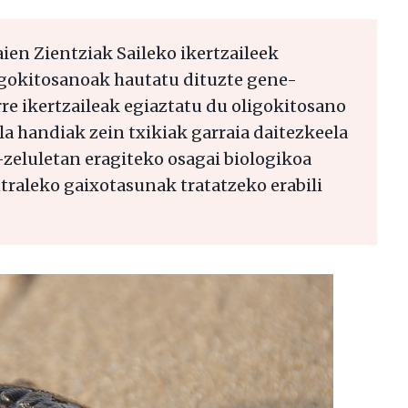
en Zientziak Saileko ikertzaileek
igokitosanoak hautatu dituzte gene-
rre ikertzaileak egiaztatu du oligokitosano
a handiak zein txikiak garraia daitezkeela
e-zeluletan eragiteko osagai biologikoa
ntraleko gaixotasunak tratatzeko erabili