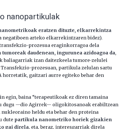
o nanopartikulak
nanometrikoak eratzen dituzte, elkarrekintza
a negatiboen arteko elkarrekintzaren bidez).
 transfekzio-prozesua eraginkorragoa dela
 tumoreak daudenean, ingurunea azidoagoa da
,
k baliagarriak izan daitezkeela tumore-zelulei
k. Transfekzio-prozesuan, partikula zelulan sartu
 horretatik, gaitzari aurre egiteko behar den
in egin, baina “terapeutikoak ez diren tamaina
u dugu —dio Agirrek— oligokitosanoak erabiltzean
 nukleoraino heldu eta behar den proteina
tu dute
partikula nanometriko horiek gizakien
o gai direla
, eta, beraz, interesgarriak direla