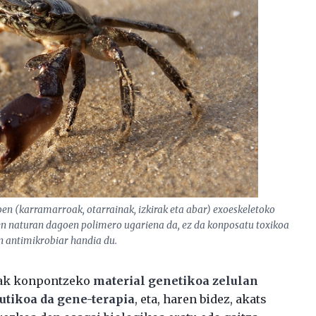
eoen (karramarroak, otarrainak, izkirak eta abar) exoeskeletoko
ren naturan dagoen polimero ugariena da, ez da konposatu toxikoa
n antimikrobiar handia du.
tzak konpontzeko
material genetikoa zelulan
eutikoa da gene-terapia
, eta, haren bidez, akats