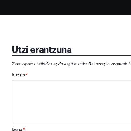
Utzi erantzuna
Zure e-posta helbidea ez da argitaratuko.
Beharrezko eremuak
*
Iruzkin
*
Izena
*