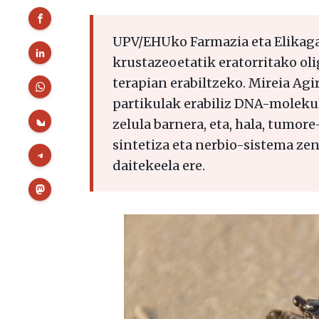
UPV/EHUko Farmazia eta Elikagai
krustazeoetatik eratorritako ol
terapian erabiltzeko. Mireia Agi
partikulak erabiliz DNA-molekul
zelula barnera, eta, hala, tumor
sintetiza eta nerbio-sistema ze
daitekeela ere.