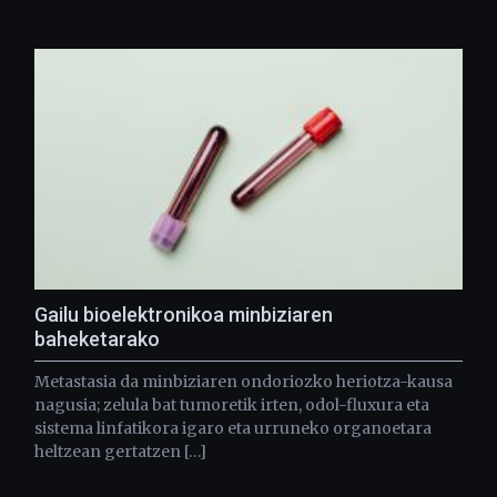
Gailu bioelektronikoa minbiziaren
baheketarako
Metastasia da minbiziaren ondoriozko heriotza-kausa
nagusia; zelula bat tumoretik irten, odol-fluxura eta
sistema linfatikora igaro eta urruneko organoetara
heltzean gertatzen […]