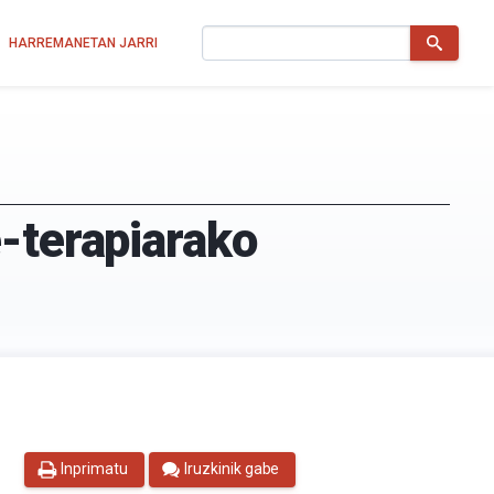
Bilatu
HARREMANETAN JARRI
-terapiarako
Inprimatu
Iruzkinik gabe