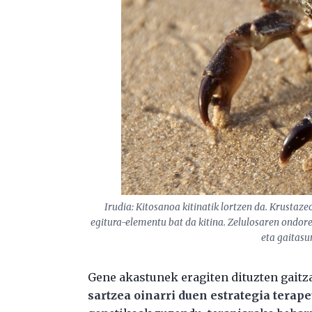
Irudia: Kitosanoa kitinatik lortzen da. Krustaz
egitura-elementu bat da kitina. Zelulosaren ondo
eta gaitasu
Gene akastunek eragiten dituzten gai
sartzea oinarri duen estrategia terap