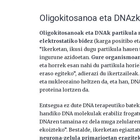
Oligokitosanoa eta DNAzk
Oligokitosanoak eta DNAk partikula 
elektrostatiko bidez
(karga positibo et
“Ikerketan, ikusi dugu partikula hauen
ingurune azidoetan.
Gure organismoan
eta horrek esan nahi du partikula horie
eraso egiteko”, adierazi du ikertzailea
eta nukleoraino heltzen da, eta han, DNA
proteina lortzen da.
Entsegua ez dute DNA terapeutiko batek
handiko DNA molekulak erabiliz frogat
DNAren tamaina ez dela muga zelularen
ekoizteko”. Bestalde, ikerketan egiazta
neurona-zelula primarioetan eragitek