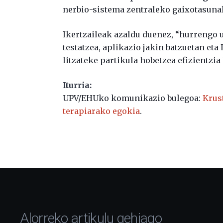
nerbio-sistema zentraleko gaixotasunak
Ikertzaileak azaldu duenez, “hurrengo 
testatzea, aplikazio jakin batzuetan eta
litzateke partikula hobetzea efizientzia
Iturria:
UPV/EHUko komunikazio bulegoa:
Krus
terapiarako egokia
.
Alorreko artikulu gehiago