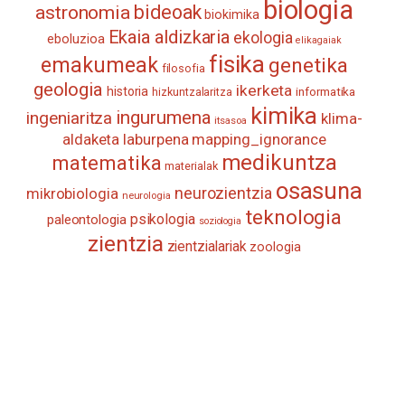
biologia
astronomia
bideoak
biokimika
Ekaia aldizkaria
ekologia
eboluzioa
elikagaiak
fisika
emakumeak
genetika
filosofia
geologia
ikerketa
historia
informatika
hizkuntzalaritza
kimika
ingurumena
ingeniaritza
klima-
itsasoa
aldaketa
laburpena
mapping_ignorance
medikuntza
matematika
materialak
osasuna
neurozientzia
mikrobiologia
neurologia
teknologia
psikologia
paleontologia
soziologia
zientzia
zientzialariak
zoologia