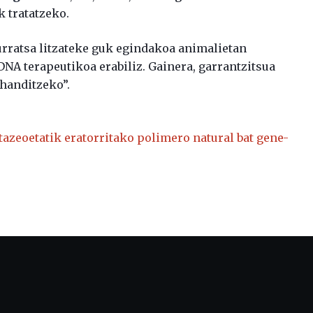
 tratatzeko.
urratsa litzateke guk egindakoa animalietan
 DNA terapeutikoa erabiliz. Gainera, garrantzitsua
 handitzeko”.
tazeoetatik eratorritako polimero natural bat gene-