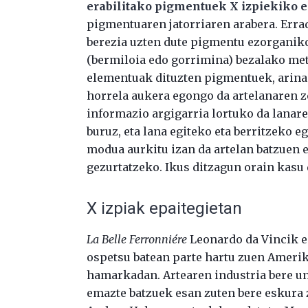
erabilitako pigmentuek X izpiekiko e
pigmentuaren jatorriaren arabera. Erra
berezia uzten dute pigmentu ezorganiko
(bermiloia edo gorrimina) bezalako met
elementuak dituzten pigmentuek, arinag
horrela aukera egongo da artelanaren z
informazio argigarria lortuko da lanar
buruz, eta lana egiteko eta berritzeko e
modua aurkitu izan da artelan batzuen e
gezurtatzeko. Ikus ditzagun orain kasu 
X izpiak epaitegietan
La Belle Ferronniére
Leonardo da Vincik e
ospetsu batean parte hartu zuen Ameri
hamarkadan. Artearen industria bere u
emazte batzuek esan zuten bere eskura 