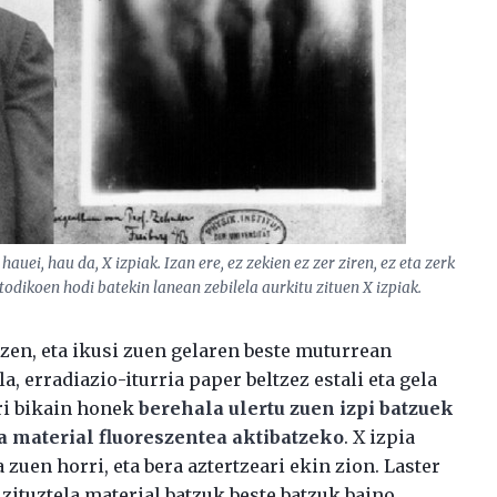
 hauei, hau da, X izpiak. Izan ere, ez zekien ez zer ziren, ez eta zerk
odikoen hodi batekin lanean zebilela aurkitu zituen X izpiak.
 zen, eta ikusi zuen gelaren beste muturrean
a, erradiazio-iturria paper beltzez estali eta gela
ari bikain honek
berehala ulertu zuen izpi batzuek
 material fluoreszentea aktibatzeko
. X izpia
 zuen horri, eta bera aztertzeari ekin zion. Laster
zituztela material batzuk beste batzuk baino.