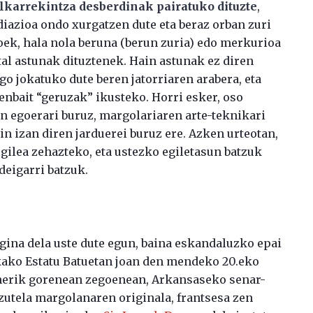
lkarrekintza desberdinak pairatuko dituzte
,
diazioa ondo xurgatzen dute eta beraz orban zuri
ek, hala nola beruna (berun zuria) edo merkurioa
al astunak dituztenek. Hain astunak ez diren
o jokatuko dute beren jatorriaren arabera, eta
enbait “geruzak” ikusteko. Horri esker, oso
en egoerari buruz, margolariaren arte-teknikari
gin izan diren jarduerei buruz ere. Azken urteotan,
gilea zehazteko, eta ustezko egiletasun batzuk
deigarri batzuk.
gina dela uste dute egun, baina eskandaluzko epai
kako Estatu Batuetan joan den mendeko 20.eko
nerik gorenean zegoenean, Arkansaseko senar-
zutela margolanaren originala, frantsesa zen