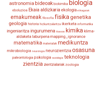
biologia
astronomia
bideoak
biokimika
Ekaia aldizkaria
ekologia
eboluzioa
elikagaiak
fisika
emakumeak
genetika
filosofia
geologia
ikerketa
historia
informatika
hizkuntzalaritza
kimika
ingurumena
ingeniaritza
klima-
itsasoa
aldaketa
laburpena
mapping_ignorance
medikuntza
matematika
materialak
osasuna
neurozientzia
mikrobiologia
neurologia
teknologia
psikologia
paleontologia
soziologia
zientzia
zientzialariak
zoologia