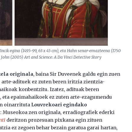
 Vincik egina (1495-99, 63 x 45 cm), eta Hahn senar-emazteena (1750
, John (2005) Art and Science: A Da Vinci Detective Story
ela originala
, baina Sir Duveenek galdu egin zuen
 arte-adituek ez zuten beren iritzia zientzia-
haikoak konbentzitu. Izatez, adituak beren
n, eta epaimahaikoek ez zuten arte-ezagumendu
an oinarrituta
Louvrekoari egindako
a
: Museokoa zen originala, erradiografiek ederki
nti
deritzon prozesuan pixkana egin zituen
tzia ez zegoen behar bezain garatua garai hartan,