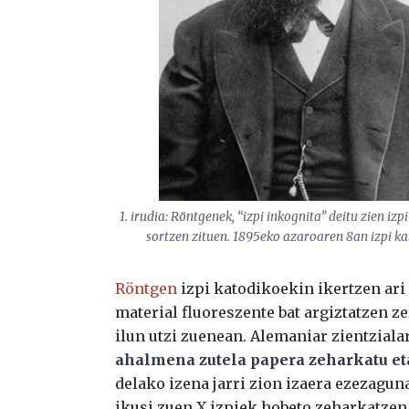
1. irudia: Röntgenek, “izpi inkognita” deitu zien izpi
sortzen zituen. 1895eko azaroaren 8an izpi kat
Röntgen
izpi katodikoekin ikertzen ari
material fluoreszente bat argiztatzen zel
ilun utzi zuenean. Alemaniar zientzial
ahalmena zutela papera zeharkatu eta
delako izena jarri zion izaera ezezaguna
ikusi zuen X izpiek hobeto zeharkatzen 