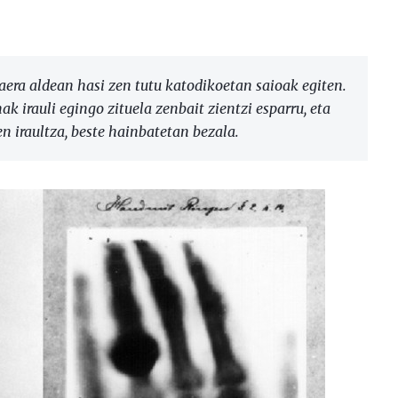
ra aldean hasi zen tutu katodikoetan saioak egiten.
k irauli egingo zituela zenbait zientzi esparru, eta
n iraultza, beste hainbatetan bezala.