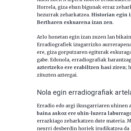
Horrela, giza ehun bigunak erraz zehark
hezurrak zeharkatzea.
Historian egin 
Bertharen eskuarena izan zen
.
Arlo honetan egin izan zuzen lan bikain
Erradiografiek izugarrizko aurrerapena
ere, giza gorputzaren egiturak eskuraga
gabe. Edonola, erradiografiak harantza
aztertzeko ere erabiltzen hasi ziren
; 
zituzten aztergai.
Nola egin erradiografiak artel
Erradio edo argi ikusgarriaren uhinen 
baina askoz ere uhin-luzera laburrag
errazkiago zeharkatzen dute materia. 
neurri desberdin horiek irudikatzea da 