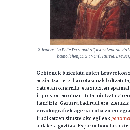
2. irudia: “La Belle Ferronnière”, ustez Lenardo da
baino lehen, 55 x 44 cm). Iturria: Brewer
Gehienek baieztatu zuten Louvrekoa z
auzia. Izan ere, harrotasunak bultzatuta,
datuetan oinarritu, eta zituzten epaima
inpresioetan oinarrituta mintzatu zire
handirik. Gezurra badirudi ere, zientzi
erradiografiek agerian utzi zuten egi
irudikatzen zituztelako egileak
pentime
aldaketa guztiak. Esparru honetako zien