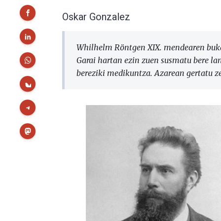
Oskar Gonzalez
Whilhelm Röntgen XIX. mendearen bukae
Garai hartan ezin zuen susmatu bere lana
bereziki medikuntza. Azarean gertatu ze