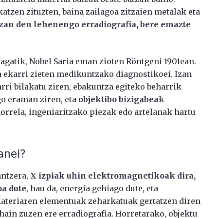
atzen zituzten, baina zailagoa zitzaien metalak eta
izan den lehenengo erradiografia, bere emazte
agatik, Nobel Saria eman zioten Röntgeni 1901ean.
 ekarri zieten medikuntzako diagnostikoei. Izan
rri bilakatu ziren, ebakuntza egiteko beharrik
go eraman ziren, eta
objektibo bizigabeak
horrela, ingeniaritzako piezak edo artelanak hartu
anei?
antzera,
X izpiak uhin elektromagnetikoak dira,
oa dute
, hau da, energia gehiago dute, eta
Materiaren elementuak zeharkatuak gertatzen diren
hain zuzen ere erradiografia. Horretarako, objektu