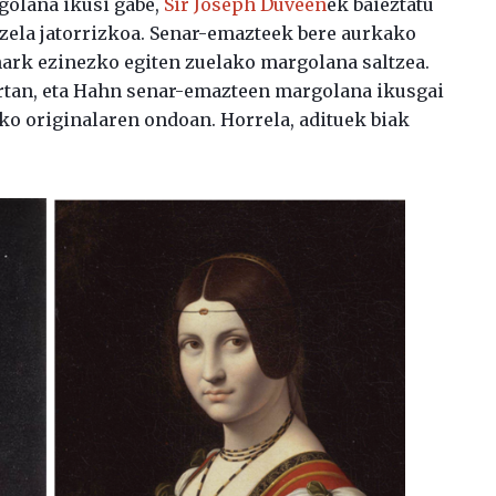
golana ikusi gabe,
Sir Joseph Duveen
ek baieztatu
zela jatorrizkoa. Senar-emazteek bere aurkako
hark ezinezko egiten zuelako margolana saltzea.
artan, eta Hahn senar-emazteen margolana ikusgai
ko originalaren ondoan. Horrela, adituek biak