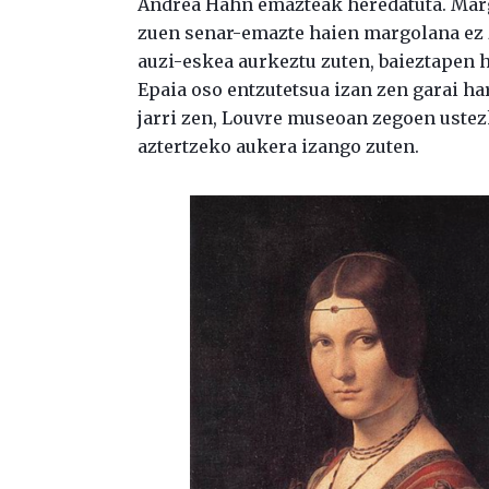
Andrea Hahn emazteak heredatuta. Mar
zuen senar-emazte haien margolana ez 
auzi-eskea aurkeztu zuten, baieztapen 
Epaia oso entzutetsua izan zen garai h
jarri zen, Louvre museoan zegoen ustez
aztertzeko aukera izango zuten.