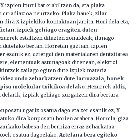
izpien iturri bat erabiltzen da, eta plaka
n erradiazioa neurtzeko. Plaka hauek, zilar
 dira X izpiekiko kontaktuan jarrita. Hori dela eta,
ietan, izpiek gehiago eragiten duten
hezurrek estaltzen dituzten zonaldeak, ilunago
n dutelako bertan. Horretan guztian, izpien
er esanik ez, aztergai den materialaren dentsitatea
 ere, elementuak astunagoak direnean, elektroi
kintzek zailago egiten dute izpiek materia
ibidez ondo zeharkatzen dute larruazala, honek
pisu molekular txikikoa delako
. Hezurrek aldiz,
 delarik, izpiak gehiago xurgatzen dira bertara.
onposatu ugariz osatua dago eta zer esanik ez, X
atuko dira konposatu horien arabera. Horrela, giza
 aurkako babesa den berniza erraz zeharkatua
ikoek osatua dagoelako.
Artelana bera egiteko