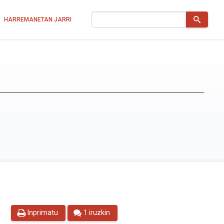
Bilatu
HARREMANETAN JARRI
Inprimatu
1 iruzkin