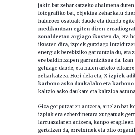
jakin bat zeharkatzeko ahalmena duten X 
fotografiko bat, objektua zeharkatu due
haluroez osatuak daude eta ilundu egiten
medikuntzan egiten diren erradiograf
zonaldeetan argiago ikusten da
, eta 
ikusten dira, izpiek gutxiago intziditze
energiak berebiziko garrantzia du, eta z
ere baldintzapen garrantzitsua da. Izan
gehiago daude, eta haien arteko elkarre
zeharkatzea. Hori dela eta,
X izpiek ad
karbono asko daukalako eta karbono 
kaltzio asko daukate eta kaltzioa astuna
Giza gorputzaren antzera, artelan bat k
izpiak era ezberdinetara xurgatuak gert
larruazalaren antzera, kanpo eragileen
gertatzen da, erretxinek eta olio organ