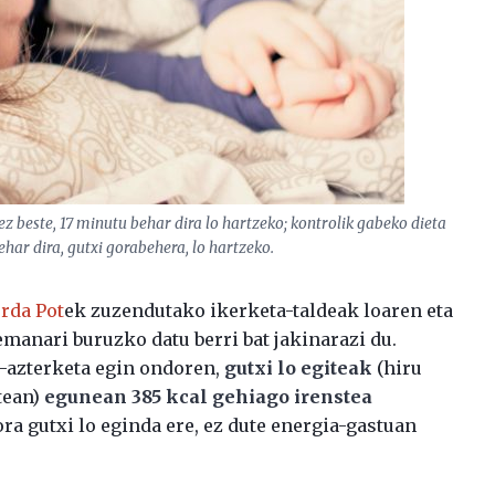
tez beste, 17 minutu behar dira lo hartzeko; kontrolik gabeko dieta
har dira, gutxi gorabehera, lo hartzeko.
rda Pot
ek zuzendutako ikerketa-taldeak loaren eta
manari buruzko datu berri bat jakinarazi du.
-azterketa egin ondoren,
gutxi lo egiteak
(hiru
rtean)
egunean 385 kcal gehiago irenstea
bora gutxi lo eginda ere, ez dute energia-gastuan