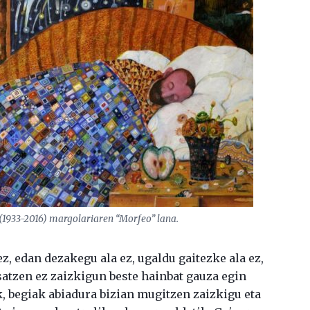
i (1933-2016) margolariaren “Morfeo” lana.
z, edan dezakegu ala ez, ugaldu gaitezke ala ez,
satzen ez zaizkigun beste hainbat gauza egin
k, begiak abiadura bizian mugitzen zaizkigu eta