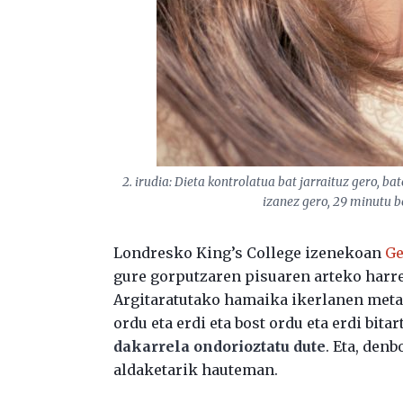
2. irudia: Dieta kontrolatua bat jarraituz gero, ba
izanez gero, 29 minutu be
Londresko King’s College izenekoan
Ge
gure gorputzaren pisuaren arteko harre
Argitaratutako hamaika ikerlanen meta
ordu eta erdi eta bost ordu eta erdi bita
dakarrela ondorioztatu dute
. Eta, den
aldaketarik hauteman.