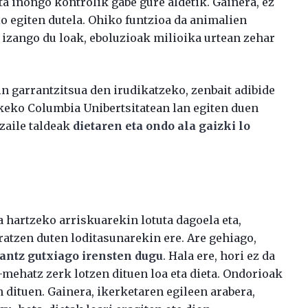
a inongo kontrolik gabe gure aldetik. Gainera, ez
o egiten dutela. Ohiko funtzioa da animalien
 izango du loak, eboluzioak milioika urtean zehar
in garrantzitsua den irudikatzeko, zenbait adibide
keko Columbia Unibertsitatean lan egiten duen
zaile taldeak
dietaren eta ondo ala gaizki lo
a hartzeko arriskuarekin lotuta dagoela eta,
ratzen duten loditasunarekin ere. Are gehiago,
gantz gutxiago irensten dugu
. Hala ere, hori ez da
z-mehatz zerk lotzen dituen loa eta dieta. Ondorioak
n dituen. Gainera, ikerketaren egileen arabera,