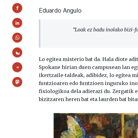
Eduardo Angulo
“Loak ez badu inolako bizi-f
Lo egitea misterio bat da. Hala diote a
Spokane hirian duen campusean lan eg
ikertzaile-taldeak, adibidez, lo egitea mi
funtzioaren edo funtzioen inguruko in
fisiologikoa dela adierazi du. Zergatik 
bizitzaren heren bat eta laurden bat bita