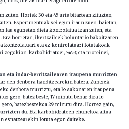
u, hots, dietak loari eragiten ote dion.
n zuten. Horiek 30 eta 45 urte bitartean zituzten,
 zuten. Esperimentuak sei egun iraun zuen; haietan,
en lau egunetan dieta kontrolatua izan zuten, eta
. Era horretan, ikertzaileek boluntario bakoitzaren
ta kontrolatuari eta ez-kontrolatuari lotutakoak
ri zegokion; karbohidratoei, %53; eta proteinei,
kon eta indar-berritzailearen iraupena murrizten
ehar den denbora handitzearekin batera. Zuntzek
zeko denbora murriztu, eta lo sakonaren iraupena
ituz gero, batez beste, 17 minutu behar dira lo
 gero, batezbestekoa 29 minutu dira. Horrez gain,
urrizten du
. Eta karbohidratoen ehunekoa altua
an esnatzearekin lotuta egon daiteke.