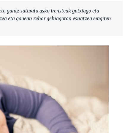
eta gantz saturatu asko irensteak gutxiago eta
tzea eta gauean zehar gehiagotan esnatzea eragiten