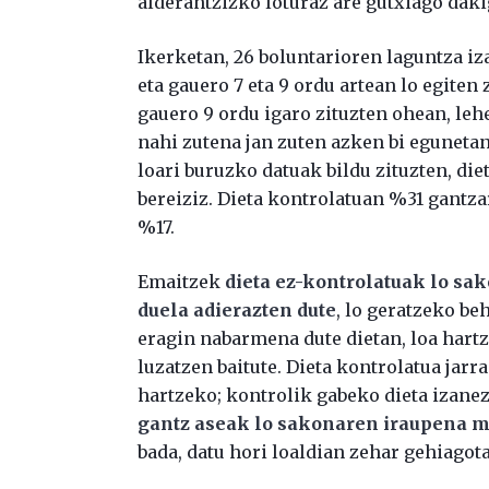
alderantzizko loturaz are gutxiago dakig
Ikerketan, 26 boluntarioren laguntza iza
eta gauero 7 eta 9 ordu artean lo egiten
gauero 9 ordu igaro zituzten ohean, leh
nahi zutena jan zuten azken bi egunetan
loari buruzko datuak bildu zituzten, die
bereiziz. Dieta kontrolatuan %31 gantza
%17.
Emaitzek
dieta ez-kontrolatuak lo sa
duela adierazten dute
, lo geratzeko b
eragin nabarmena dute dietan, loa hart
luzatzen baitute. Dieta kontrolatua jarra
hartzeko; kontrolik gabeko dieta izanez
gantz aseak lo sakonaren iraupena m
bada, datu hori loaldian zehar gehiagot