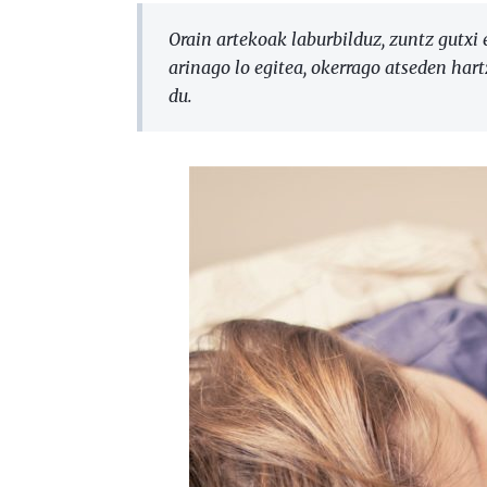
Orain artekoak laburbilduz, zuntz gutxi 
arinago lo egitea, okerrago atseden har
du.