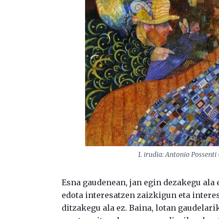
1. irudia: Antonio Possent
Esna gaudenean, jan egin dezakegu ala e
edota interesatzen zaizkigun eta intere
ditzakegu ala ez. Baina, lotan gaudelari