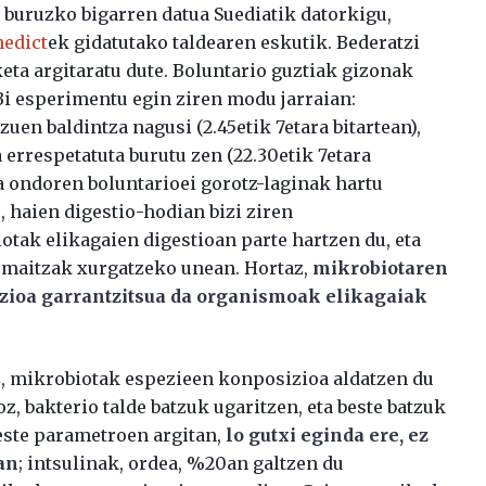
 buruzko bigarren datua Suediatik datorkigu,
nedict
ek gidatutako taldearen eskutik. Bederatzi
eta argitaratu dute. Boluntario guztiak gizonak
. Bi esperimentu egin ziren modu jarraian:
uen baldintza nagusi (2.45etik 7etara bitartean),
 errespetatuta burutu zen (22.30etik 7etara
a ondoren boluntarioei gorotz-laginak hartu
, haien digestio-hodian bizi ziren
ak elikagaien digestioan parte hartzen du, eta
 emaitzak xurgatzeko unean. Hortaz,
mikrobiotaren
tzioa garrantzitsua da organismoak elikagaiak
, mikrobiotak espezieen konposizioa aldatzen du
z, bakterio talde batzuk ugaritzen, eta beste batzuk
beste parametroen argitan,
lo gutxi eginda ere, ez
an
; intsulinak, ordea, %20an galtzen du