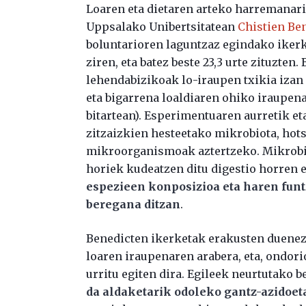
Loaren eta dietaren arteko harremanari
Uppsalako Unibertsitatean
Chistien Be
boluntarioren laguntzaz egindako ikerk
ziren, eta batez beste 23,3 urte zituzten
lehendabizikoak lo-iraupen txikia izan z
eta bigarrena loaldiaren ohiko iraupena
bitartean). Esperimentuaren aurretik et
zitzaizkien hesteetako mikrobiota, hots
mikroorganismoak aztertzeko. Mikrobiot
horiek kudeatzen ditu digestio horren
espezieen konposizioa eta haren fun
beregana ditzan
.
Benedicten ikerketak erakusten duenez
loaren iraupenaren arabera, eta, ondorio
urritu egiten dira. Egileek neurtutako 
da aldaketarik odoleko gantz-azidoet