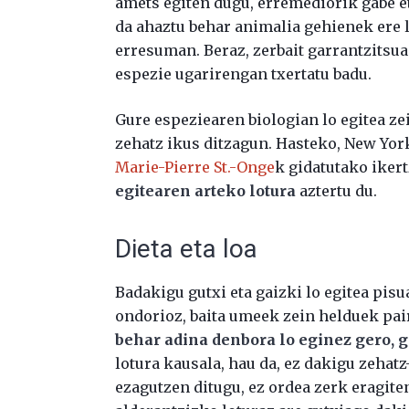
amets egiten dugu, erremediorik gabe et
da ahaztu behar animalia gehienek ere l
erresuman. Beraz, zerbait garrantzitsua
espezie ugarirengan txertatu badu.
Gure espeziearen biologian lo egitea ze
zehatz ikus ditzagun. Hasteko, New Yor
Marie-Pierre St.-Onge
k gidatutako ikert
egitearen arteko lotura
aztertu du.
Dieta eta loa
Badakigu gutxi eta gaizki lo egitea pisu
ondorioz, baita umeek zein helduek pai
behar adina denbora lo eginez gero, 
lotura kausala, hau da, ez dakigu zehat
ezagutzen ditugu, ez ordea zerk eragite