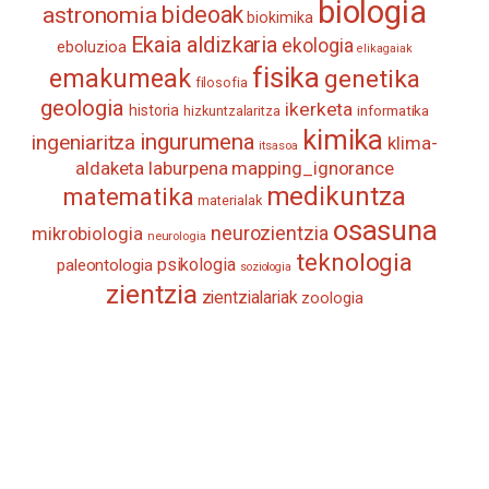
biologia
astronomia
bideoak
biokimika
Ekaia aldizkaria
ekologia
eboluzioa
elikagaiak
fisika
emakumeak
genetika
filosofia
geologia
ikerketa
historia
informatika
hizkuntzalaritza
kimika
ingurumena
ingeniaritza
klima-
itsasoa
aldaketa
laburpena
mapping_ignorance
medikuntza
matematika
materialak
osasuna
neurozientzia
mikrobiologia
neurologia
teknologia
psikologia
paleontologia
soziologia
zientzia
zientzialariak
zoologia