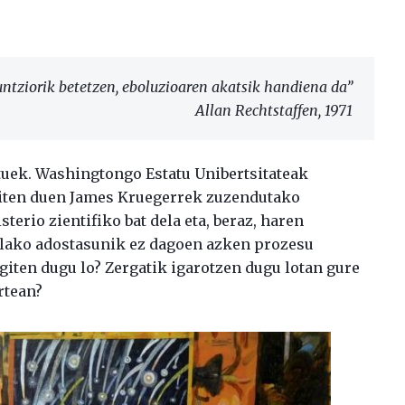
untziorik betetzen, eboluzioaren akatsik handiena da”
Allan Rechtstaffen, 1971
dituek. Washingtongo Estatu Unibertsitateak
iten duen James Kruegerrek zuzendutako
sterio zientifiko bat dela eta, beraz, haren
olako adostasunik ez dagoen azken prozesu
egiten dugu lo? Zergatik igarotzen dugu lotan gure
rtean?