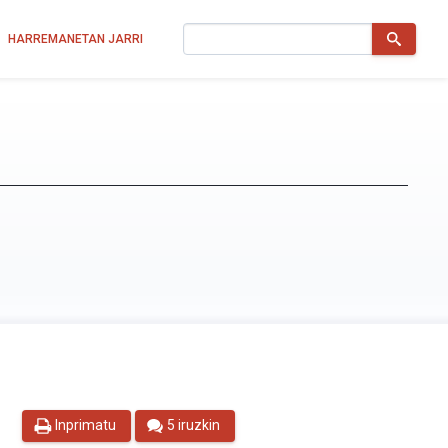
Bilatu
HARREMANETAN JARRI
Inprimatu
5 iruzkin