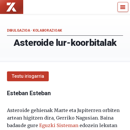
Zientzia
Kultura
Kaiera
Zientifikoko
—
Katedra
Kultura
DIBULGAZIOA
·
KOLABORAZIOAK
Zientifikoko
Asteroide lur-koorbitalak
Katedra
Testu irisgarria
Esteban Esteban
Asteroide gehienak Marte eta Jupiterren orbiten
artean higitzen dira, Gerriko Nagusian. Baina
badaude gure
Eguzki Sisteman
edozein lekutan