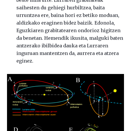
beste mila urte. Lurraren grabitateak
saihesten du gehiegi hurbiltzea, baita
urruntzea ere, baina hori ez betiko moduan,
aldizkako eraginen bidez baizik. Edonola,
Eguzkiaren grabitatearen ondorioz higitzen
da benetan. Hemendik ikusita, malguki baten
antzerako ibilbidea dauka eta Lurraren
inguruan mantentzen da, aurrera eta atzera
eginez.