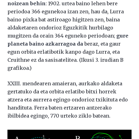
noizean behin
: 1902. urtea baino lehen bere
periodoa 366 egunekoa izan zen, hau da, Lurra
baino pixka bat astiroago higitzen zen, baina
aldaketaren ondorioz Eguzkitik hurbilago
mugitzen da orain 364 eguneko periodoan;
gure
planeta baino azkarragoa da
beraz, eta gaur
egun orbita erlatibotik kanpo dago Lurra, eta
Cruithne ez da sasisatelitea. (Ikusi 3. irudian B
grafikoa.)
XXIII. mendearen amaieran, aurkako aldaketa
gertatuko da eta orbita erlatibo bitxi horrek
atzera eta aurrera egingo ondorioz txikituta edo
handituta. Ferra baten ertzaren antzerako
ibilbidea egingo, 770 urteko ziklo batean.