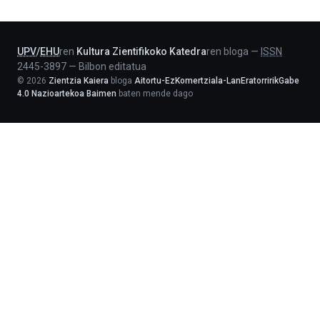
-
Lehendakaritza
UPV
/
EHU
ren
Kultura Zientifikoko Katedra
ren bloga
—
ISSN
2445-3897
—
Bilbon editatua
©
2026
Zientzia Kaiera
bloga
Aitortu-EzKomertziala-LanEratorririkGabe
4.0 Nazioartekoa Baimen
baten mende dago