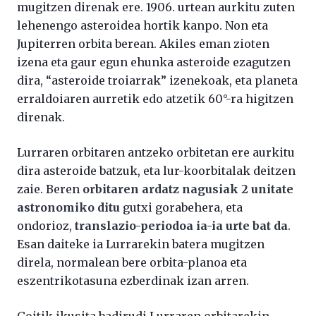
mugitzen direnak ere. 1906. urtean aurkitu zuten
lehenengo asteroidea hortik kanpo. Non eta
Jupiterren orbita berean. Akiles eman zioten
izena eta gaur egun ehunka asteroide ezagutzen
dira, “asteroide troiarrak” izenekoak, eta planeta
erraldoiaren aurretik edo atzetik 60°-ra higitzen
direnak.
Lurraren orbitaren antzeko orbitetan ere aurkitu
dira asteroide batzuk, eta lur-koorbitalak deitzen
zaie. Beren
orbitaren ardatz nagusiak 2 unitate
astronomiko ditu
gutxi gorabehera, eta
ondorioz,
translazio-periodoa ia-ia urte bat da
.
Esan daiteke ia Lurrarekin batera mugitzen
direla, normalean bere orbita-planoa eta
eszentrikotasuna ezberdinak izan arren.