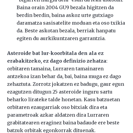
Baina orain 2004 GU9 bezala higitzen da
berdin berdin, baina askoz urte gutxiago
daramatza sasisatelite moduan eta oso txikia
da. Beste askotan bezala, berriak hanpatu
egiten du aurkikuntzaren garrantzia.
Asteroide bat lur-koorbitala den ala ez
erabakitzeko, ez dago definizio zehatza
:
orbitaren tamaina, Lurraren tamainaren
antzekoa izan behar da, bai, baina muga ez dago
zehaztuta. Zorrotz jokatzen ez badugu, gaur egun
ezagutzen ditugun 25 asteroide inguru sartu
beharko lirateke talde honetan. Kasu batzuetan
orbitaren ezaugarriak oso bitxiak dira eta
parametroak azkar aldatzen dira Lurraren
grabitatearen eraginez baina badaude ere beste
batzuk orbitak egonkorrak dituenak.