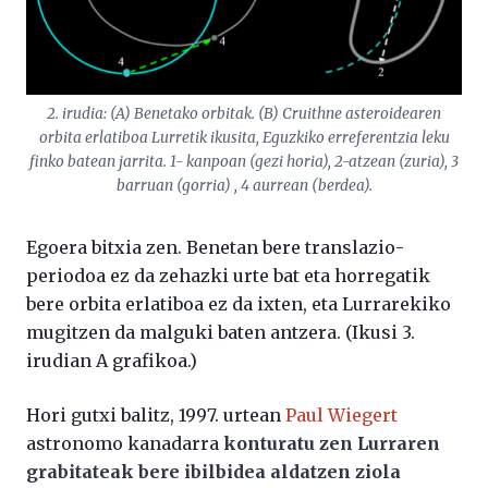
2. irudia: (A) Benetako orbitak. (B) Cruithne asteroidearen
orbita erlatiboa Lurretik ikusita, Eguzkiko erreferentzia leku
finko batean jarrita. 1- kanpoan (gezi horia), 2-atzean (zuria), 3
barruan (gorria) , 4 aurrean (berdea).
Egoera bitxia zen. Benetan bere translazio-
periodoa ez da zehazki urte bat eta horregatik
bere orbita erlatiboa ez da ixten, eta Lurrarekiko
mugitzen da malguki baten antzera. (Ikusi 3.
irudian A grafikoa.)
Hori gutxi balitz, 1997. urtean
Paul Wiegert
astronomo kanadarra
konturatu zen Lurraren
grabitateak bere ibilbidea aldatzen ziola