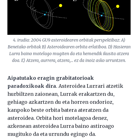
4. irudia: 2004 GU9 asteroidearen orbitak perspektibaz: A)
Benetako orbitak B) Asteroidearen orbita erlatiboa. D) Hasieran
Lurra baino motelago mugiten da eta hemendik ikusita atzera
doa. E) Atzera, aurrera, atzera,… ez da inoiz asko urruntzen
.
Aipatutako eragin grabitatorioak
paradoxikoak dira
. Asteroidea Lurrari atzetik
hurbiltzen zaionean, Lurrak erakartzen du,
gehiago azkartzen du eta horren ondorioz,
kanpoko beste orbita batera ateratzen da
asteroidea. Orbita hori motelagoa denez,
azkenean asteroidea Lurra baino astiroago
mugituko da eta urrundu egingo da.