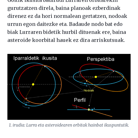
Goitik ikusita badirudi Lurraren orbitarekin
gurutzatzen direla, baina planoak ezberdinak
direnez ez da hori normalean gertatzen, nodoak
urrun egon daitezke eta. Badaude nodo bat edo
biak Lurraren bidetik hurbil dituenak ere, baina
asteroide koorbital hauek ez dira arriskutsuak.
1. irudia: Lurra eta asteroidearen orbitak hainbat ikuspuntutik.