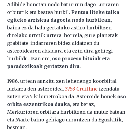
Adibide honetan nodo bat urrun dago Lurraren
orbitatik eta bestea hurbil.
Pentsa liteke talka
egiteko arriskua dagoela nodo hurbilean
,
baina ez da hala gertatuko astiro hurbiltzen
direlako urtetik urtera; horrela, gure planetak
grabitate-indarraren bidez aldatzen du
asteroidearen abiadura eta ezin dira gehiegi
hurbildu. Izan ere,
oso prozesu bitxiak eta
paradoxikoak gertatzen dira
.
1986. urtean aurkitu zen lehenengo koorbiltal
lurtarra den asteroidea,
3753 Cruithne
izendatu
zuten eta 5 kilometrokoa da. Asteroide honek
oso
orbita eszentrikoa dauka
, eta beraz,
Merkurioren orbitara hurbiltzen da mutur batean
eta Marte baino gehiago urruntzen da Eguzkitik,
bestean.