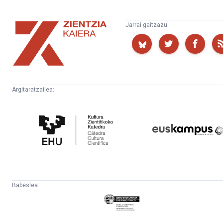
Zientzia
Jarrai gaitzazu:
Kaiera
Argitaratzailea:
Kultura
Euskampus
Zientifikoko
Fundazioa
Katedra
Babeslea:
Eusko
Jaurlaritza