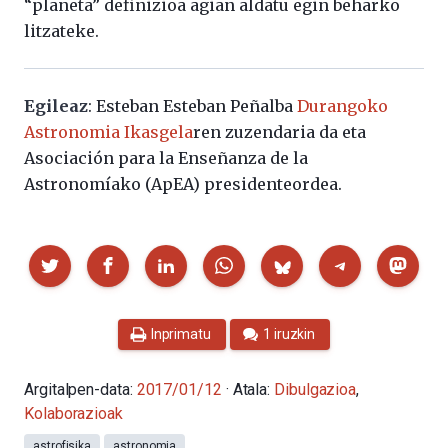
“planeta” definizioa agian aldatu egin beharko
litzateke.
Egileaz
: Esteban Esteban Peñalba
Durangoko
Astronomia Ikasgela
ren zuzendaria da eta
Asociación para la Enseñanza de la
Astronomíako (ApEA) presidenteordea.
Partekatu
Inprimatu
1 iruzkin
Argitalpen-data:
2017/01/12
· Atala:
Dibulgazioa
,
Kolaborazioak
astrofisika
astronomia