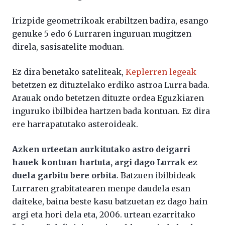
Irizpide geometrikoak erabiltzen badira, esango
genuke 5 edo 6 Lurraren inguruan mugitzen
direla, sasisatelite moduan.
Ez dira benetako sateliteak,
Keplerren legeak
betetzen ez dituztelako erdiko astroa Lurra bada.
Arauak ondo betetzen dituzte ordea Eguzkiaren
inguruko ibilbidea hartzen bada kontuan. Ez dira
ere harrapatutako asteroideak.
Azken urteetan aurkitutako astro deigarri
hauek kontuan hartuta, argi dago Lurrak ez
duela garbitu bere orbita
. Batzuen ibilbideak
Lurraren grabitatearen menpe daudela esan
daiteke, baina beste kasu batzuetan ez dago hain
argi eta hori dela eta, 2006. urtean ezarritako