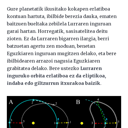
Gure planetatik ikusitako kokapen erlatiboa
kontuan hartuta, ibilbide berezia dauka, ematen
baitzuen bueltaka zebilela Lurraren inguruan
garai hartan. Horregatik, sasisatelitea deitu
zioten. Ez da Lurraren bigarren ilargia, berri
batzuetan agertu zen moduan, benetan
Eguzkiaren inguruan mugitzen delako, eta bere
ibilbidearen arrazoi nagusia Eguzkiaren
grabitatea delako. Bere ustezko
Lurraren
inguruko orbita erlatiboa ez da eliptikoa,
indaba edo giltzurrun itxurakoa baizik
.