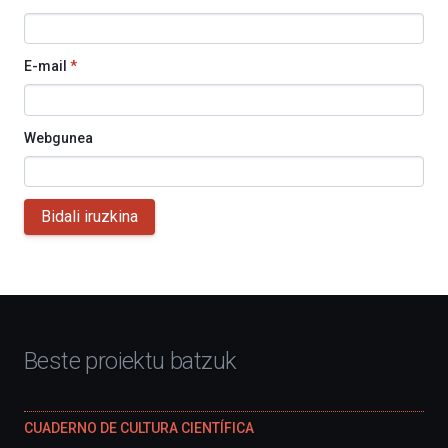
E-mail
*
Webgunea
Bidali iruzkina
Beste proiektu batzuk
CUADERNO DE CULTURA CIENTÍFICA