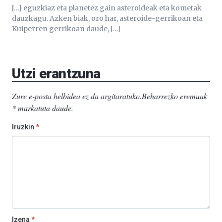
[…] eguzkiaz eta planetez gain asteroideak eta kometak
dauzkagu. Azken biak, oro har, asteroide-gerrikoan eta
Kuiperren gerrikoan daude, […]
Utzi erantzuna
Zure e-posta helbidea ez da argitaratuko.
Beharrezko eremuak
*
markatuta daude
.
Iruzkin
*
Izena
*