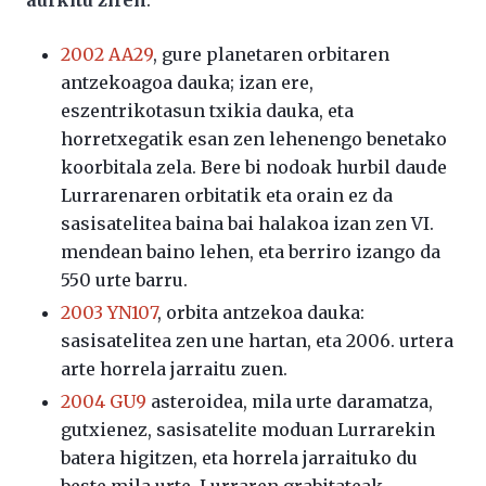
aurkitu ziren
:
2002 AA29
, gure planetaren orbitaren
antzekoagoa dauka; izan ere,
eszentrikotasun txikia dauka, eta
horretxegatik esan zen lehenengo benetako
koorbitala zela. Bere bi nodoak hurbil daude
Lurrarenaren orbitatik eta orain ez da
sasisatelitea baina bai halakoa izan zen VI.
mendean baino lehen, eta berriro izango da
550 urte barru.
2003 YN107
, orbita antzekoa dauka:
sasisatelitea zen une hartan, eta 2006. urtera
arte horrela jarraitu zuen.
2004 GU9
asteroidea, mila urte daramatza,
gutxienez, sasisatelite moduan Lurrarekin
batera higitzen, eta horrela jarraituko du