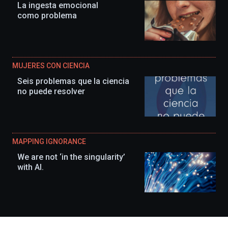
La ingesta emocional
como problema
MUJERES CON CIENCIA
Seis problemas que la ciencia
no puede resolver
MAPPING IGNORANCE
We are not ‘in the singularity’
with AI.