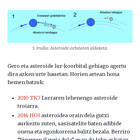
5. irudia: Asteroide-orbitaren aldaketa.
Gero eta asteroide lur-koorbital gehiago agertu
dira azken urte hauetan. Horien artean hona
hemen batzuk:
2010 TK7
Lurraren lehenengo asteroide
troiarra.
2016 HO3
asteroidea orain dela gutxi
aurkeztu zuten, sasisatelite baten adibide
onena eta egonkorrena balitz bezala. Berriro
“bigarren ilargia dela” esan da leku askotan.