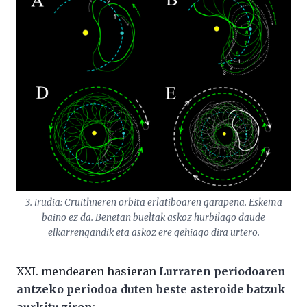
3. irudia: Cruithneren orbita erlatiboaren garapena. Eskema
baino ez da. Benetan bueltak askoz hurbilago daude
elkarrengandik eta askoz ere gehiago dira urtero.
XXI. mendearen hasieran
Lurraren periodoaren
antzeko periodoa duten beste asteroide batzuk